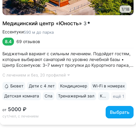
1
/
18
Медицинский центр «Юность»
3
Ессентуки
590 м до парка
8.4
69 отзывов
Бюджетный вариант с сильным лечением. Подойдет гостям,
которые выбирают санаторий по уровню лечебной базы •
Центр Ессентуков: 3–7 минут прогулки до Курортного парка,
концертного зала им. Шаляпина, галереи Источника № 17, ж/д
С лечением и без,
20 профилей
вокзала • Более 60 лет экспертизы в реабилитации
и санаторно-курортном...
Бювет
Дети с 4 лет
Кондиционер
Wi-Fi в номерах
Детская комната
Спа
Тренажерный зал
Караоке
ещё 1
5000 ₽
от
Выбрать
сут/чел, с лечением