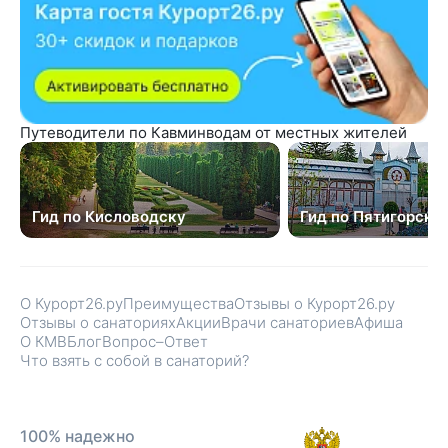
Путеводители по Кавминводам от местных жителей
Гид по Кисловодску
Гид по Пятигорску
О Курорт26.ру
Преимущества
Отзывы о Курорт26.ру
Отзывы о санаториях
Акции
Врачи санаториев
Афиша
О КМВ
Блог
Вопрос–Ответ
Что взять с собой в санаторий?
100% надежно