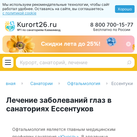
Мы используем рекомендательные технологии, чтобы сайт
работал удобнее. Оставаясь на сайте, вы соглашаетесь
Хорошо
с политикой cookie
8 800 700-15-77
Бесплатно по России
Главная
Санатории
Офтальмология
Ессентуки
Лечение заболеваний глаз в
санаториях Ессентуков
Офтальмология является главным медицинским
профилем санатория
«Юность»
. В здравнице