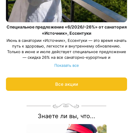
Специальное предложение «6/2026/–26%» от санатория
«Источник», Ессентуки
Июнь в санатории «Источник», Ессентуки — это время начать
путь к здоровью, легкости и внутреннему обновлению.
Только в июне и июле действует специальное предложение
— скидка 26% на все санаторно-курортные и
оздоровительные программы (кроме программы «Отдых –
Показать все
Лайт»).
При бронировании путёвок «Источник‑Отдых Детство» и
«Источник-Отдых Детство Лайт» оплачивается только
Все акции
стоимость путевки для взрослого. Ребенок отдыхает
бесплатно!
Весь период проживания должен пройти в даты 1 июня — 31
августа 2026.
Рассчитаем цену со скидкой и забронируем отдых по
акции:
8 800 700-15-77
.
Знаете ли вы, что...