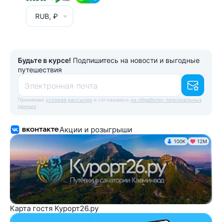
RUB, ₽
Будьте в курсе!
Подпишитесь на новости и выгодные
путешествия
Электронная почта
Принимаю
условия рассылки
и соглашаюсь
на обработку персональных
данных
Акции и розыгрыши
100K
12М
Карта гостя Курорт26.ру