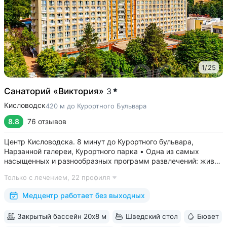
1
/
25
Санаторий «Виктория»
3
Кисловодск
420 м до Курортного Бульвара
8.8
76 отзывов
Центр Кисловодска. 8 минут до Курортного бульвара,
Нарзанной галереи, Курортного парка • Одна из самых
насыщенных и разнообразных программ развлечений: живая
музыка, концерты, дискотеки, кинопоказы, лазерные шоу,
Только с лечением,
22 профиля
стендап, мастер-классы по рисованию «эбру» и танцам
(бачата, восточные танцы)....
Медцентр работает без выходных
Закрытый бассейн 20х8 м
Шведский стол
Бювет