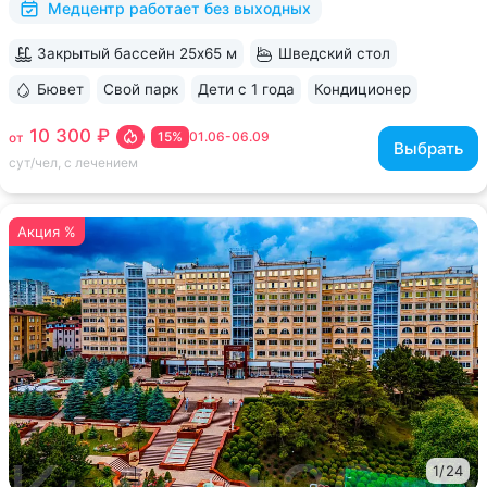
Медцентр работает без выходных
Закрытый бассейн 25х65 м
Шведский стол
Бювет
Свой парк
Дети с 1 года
Кондиционер
ещё 6
10 300 ₽
15%
01.06-06.09
от
Выбрать
сут/чел, с лечением
Акция %
1
/
24