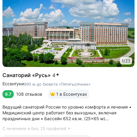
1
/
23
Санаторий «Русь»
4
Ессентуки
990 м до бювета «Пятитысячник»
9.7
108 отзывов
1
в Ессентуках
Ведущий санаторий России по уровню комфорта и лечения •
Медицинский центр работает без выходных, включая
праздничные дни • Бассейн 652 кв.м. (25×65 м)
с термотерапией, джакузи, каскадом и морской волной.
С лечением и без,
25 профилей
Глубина от 30 до 180 см, есть отдельная детская зона. Рядом
расположены закрытая терраса...