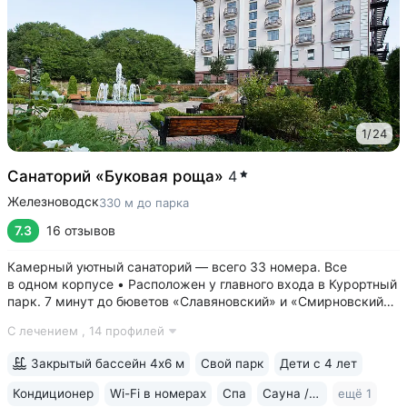
1
/
24
Санаторий «Буковая роща»
4
Железноводск
330 м до парка
7.3
16 отзывов
Камерный уютный санаторий — всего 33 номера. Все
в одном корпусе • Расположен у главного входа в Курортный
парк. 7 минут до бюветов «Славяновский» и «Смирновский»,
Каскадной лестницы, 15 минут до озера 30’ка • Английские
С лечением ,
14 профилей
балконы во всех номерах с панорамным видом на горы,
парк, курортную зону •...
Закрытый бассейн 4х6 м
Свой парк
Дети с 4 лет
Кондиционер
Wi-Fi в номерах
Спа
Сауна / хаммам
ещё 1