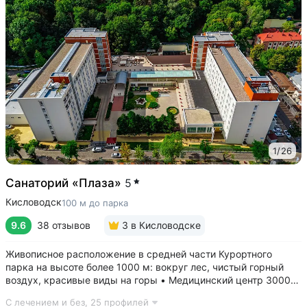
1
/
26
Санаторий «Плаза»
5
Кисловодск
100 м до парка
9.6
38 отзывов
3
в Кисловодске
Живописное расположение в средней части Курортного
парка на высоте более 1000 м: вокруг лес, чистый горный
воздух, красивые виды на горы • Медицинский центр 3000
кв.м. В штате 43 врача и 220 медспециалистов высокой
С лечением и без,
25 профилей
квалификации • Более 1000 видов диагностики и ДНК-