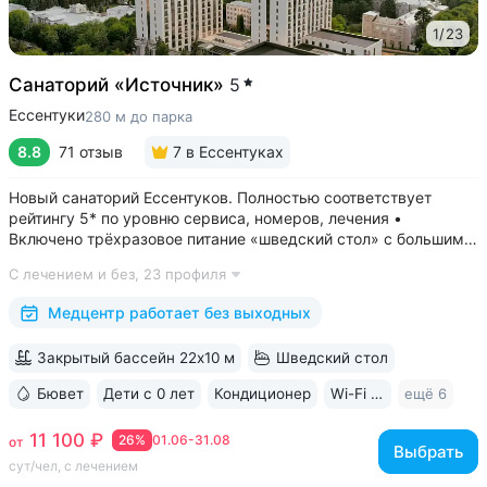
1
/
23
Санаторий «Источник»
5
Ессентуки
280 м до парка
8.8
71 отзыв
7
в Ессентуках
Новый санаторий Ессентуков. Полностью соответствует
рейтингу 5* по уровню сервиса, номеров, лечения •
Включено трёхразовое питание «шведский стол» с большим
выбором блюд. Один из лучших вариантов по питанию
С лечением и без,
23 профиля
в Ессентуках • Центр Курортной зоны: 3 минуты
до Курортного парка и Грязелечебницы им....
Медцентр работает без выходных
Закрытый бассейн 22х10 м
Шведский стол
Бювет
Дети с 0 лет
Кондиционер
Wi-Fi в номерах
ещё 6
11 100 ₽
26%
01.06-31.08
от
Выбрать
сут/чел, с лечением