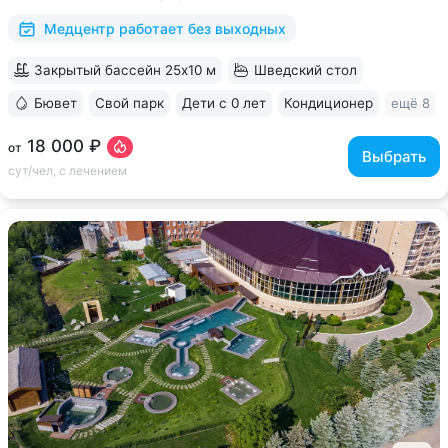
исследований. Есть диагностика...
Медцентр работает без выходных
Закрытый бассейн 25x10 м
Шведский стол
Бювет
Свой парк
Дети с 0 лет
Кондиционер
ещё 8
18 000 ₽
от
Выбрать
сут/чел, с лечением