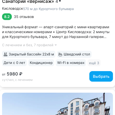
Санаторий «Вернисаж»
4
Кисловодск
570 м до Курортного бульвара
8.2
35 отзывов
Уникальный формат — апарт-санаторий с мини-квартирами
и классическими номерами • Центр Кисловодска: 2 минуты
для Курортного бульвара, 7 минут до Нарзанной галереи
и входа в Курортный парк. Рядом расположен Центральный
С лечением и без,
7 профилей
рынок, где можно купить вкусные фрукты, мед, сыры,
специи • Комфортные номера...
Закрытый бассейн 22х8 м
Шведский стол
Дети с 0 лет
Кондиционер
Wi-Fi в номерах
ещё 3
5980 ₽
от
Выбрать
сут/чел, с лечением