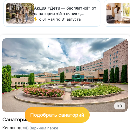
Акция «Дети — бесплатно!» от
санатория «Источник»,
Ессентуки
с 01 мая по 31 августа
1
/
31
Подобрать санаторий
Санаторий «Заря»
4
Кисловодск
В Верхнем парке