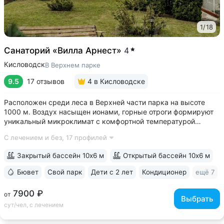
1
/
18
Санаторий «Вилла Арнест»
4
Кисловодск
В Верхнем парке
9.5
17 отзывов
4
в Кисловодске
Расположен среди леса в Верхней части парка на высоте
1000 м. Воздух насыщен ионами, горные отроги формируют
уникальный микроклимат с комфортной температурой
и влажностью воздуха. Прямой выход на терренкур
С лечением и без,
17 профилей
№ 2Б Кисловодского парка • Один из лучших вариантов для
уединенного отдыха. В санатории...
Закрытый бассейн 10х6 м
Открытый бассейн 10х6 м
Бювет
Свой парк
Дети с 2 лет
Кондиционер
ещё 7
7900 ₽
от
Выбрать
сут/чел, с лечением