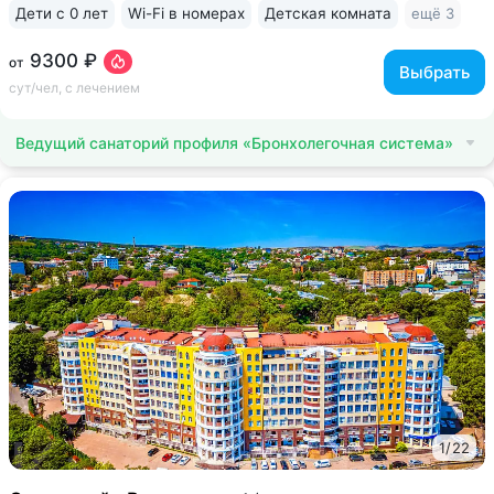
Дети с 0 лет
Wi-Fi в номерах
Детская комната
ещё 3
9300 ₽
от
Выбрать
сут/чел, с лечением
Ведущий санаторий профиля «Бронхолегочная система»
1
/
22