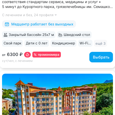
соответствия стандартам сервиса, медицины и услуг •
5 минут до Курортного парка, грязелечебницы им. Семашко,
парка Победы • 3 минуты до бювета 4/33 с минеральной
С лечением и без,
24 профиля
водой Ессентуки № 4 и № 17 • Главный корпус
«Центральный» — историческое здание...
Медцентр работает без выходных
Закрытый бассейн 25х7 м
Шведский стол
Свой парк
Дети с 0 лет
Кондиционер
Wi-Fi в номерах
ещё 3
6300 ₽
промономера
от
Выбрать
сут/чел, с лечением