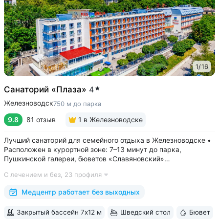
1
/
16
Санаторий «Плаза»
4
Железноводск
750 м до парка
9.8
81 отзыв
1
в Железноводске
Лучший санаторий для семейного отдыха в Железноводске •
Расположен в курортной зоне: 7–13 минут до парка,
Пушкинской галереи, бюветов «Славяновский»
и «Смирновский» • Собственный бювет с минеральной водой
С лечением и без,
23 профиля
«Славяновская» • Все в одном здании: не нужно выходить
на улицу, чтобы получить лечение,...
Медцентр работает без выходных
Закрытый бассейн 7х12 м
Шведский стол
Бювет