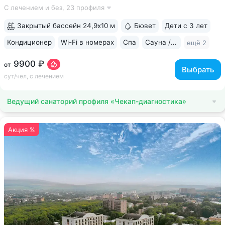
аппаратами КТ, МРТ, рентгена • Уникальный тренажерный
С лечением и без,
23 профиля
комплекс CON-TREX (Германия) для диагностики
и реабилитации опорно-двигательного...
Закрытый бассейн 24,9х10 м
Бювет
Дети с 3 лет
Кондиционер
Wi-Fi в номерах
Спа
Сауна / хаммам
ещё 2
9900 ₽
от
Выбрать
сут/чел, с лечением
Ведущий санаторий профиля «Чекап-диагностика»
Акция %