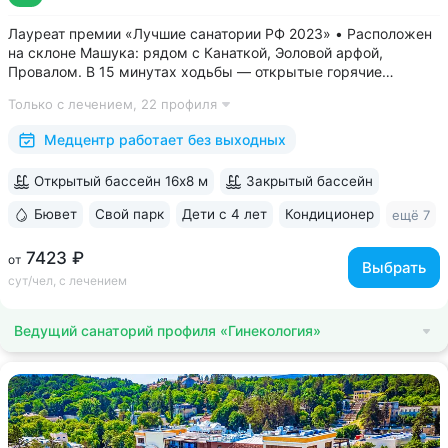
Лауреат премии «Лучшие санатории РФ 2023» • Расположен
на склоне Машука: рядом с Канаткой, Эоловой арфой,
Провалом. В 15 минутах ходьбы — открытые горячие
источники «Бесстыжие ванны» • Из окон виден белоснежный
Только с лечением,
22 профиля
Эльбрус и Кавказский хребет — наблюдайте самые красивые
рассветы и закаты в городе •...
Медцентр работает без выходных
Открытый бассейн 16х8 м
Закрытый бассейн
Бювет
Свой парк
Дети с 4 лет
Кондиционер
ещё 7
7423 ₽
от
Выбрать
сут/чел, с лечением
Ведущий санаторий профиля «Гинекология»