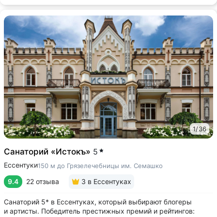
1
/
36
Санаторий «Истокъ»
5
Ессентуки
150 м до Грязелечебницы им. Семашко
9.4
22 отзыва
3
в Ессентуках
Санаторий 5* в Ессентуках, который выбирают блогеры
и артисты. Победитель престижных премий и рейтингов: