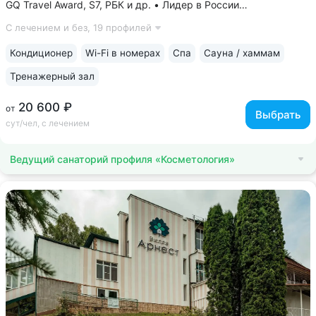
GQ Travel Award, S7, РБК и др. • Лидер в России
по аппаратной косметологии: массаж ICOONE, лечение
С лечением и без,
19 профилей
целлюлита и вен «Эндосфера», коррекция фигуры Tesla
Former, безинъекционная мезотерапия...
Кондиционер
Wi-Fi в номерах
Спа
Сауна / хаммам
Тренажерный зал
20 600 ₽
от
Выбрать
сут/чел, с лечением
Ведущий санаторий профиля «Косметология»