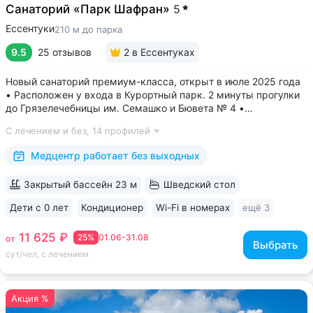
Санаторий «Парк Шафран»
5
Ессентуки
210 м до парка
9.5
25 отзывов
2
в Ессентуках
Новый санаторий премиум-класса, открыт в июле 2025 года
• Расположен у входа в Курортный парк. 2 минуты прогулки
до Грязелечебницы им. Семашко и Бювета № 4 •
Акватермальная зона: бассейн с водопадом, финская сауна.
С лечением и без,
14 профилей
Бесплатное посещение включено во все виды путёвок •
Трёхразовое питание...
Медцентр работает без выходных
Закрытый бассейн 23 м
Шведский стол
Дети с 0 лет
Кондиционер
Wi-Fi в номерах
ещё 3
11 625 ₽
25%
01.06-31.08
от
Выбрать
сут/чел, с лечением
Акция %