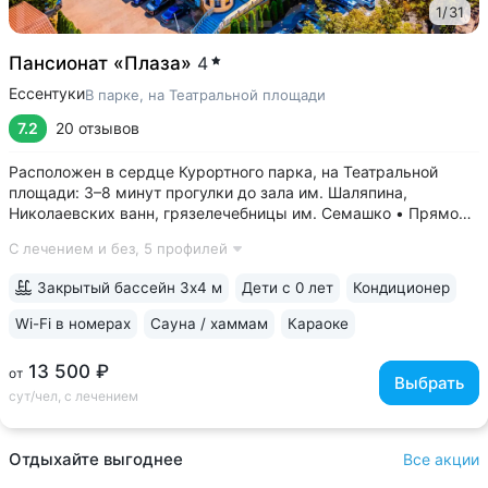
1
/
31
Пансионат «Плаза»
4
Ессентуки
В парке, на Театральной площади
7.2
20 отзывов
Расположен в сердце Курортного парка, на Театральной
площади: 3–8 минут прогулки до зала им. Шаляпина,
Николаевских ванн, грязелечебницы им. Семашко • Прямой
выход к Галереи источника № 17, до бювета «Источник
С лечением и без,
5 профилей
№ 4» — 5 минут прогулки • Всего 27 номеров — спокойно,
нет очереди на процедуры,...
Закрытый бассейн 3х4 м
Дети с 0 лет
Кондиционер
Wi-Fi в номерах
Сауна / хаммам
Караоке
13 500 ₽
от
Выбрать
сут/чел, с лечением
Отдыхайте выгоднее
Все акции