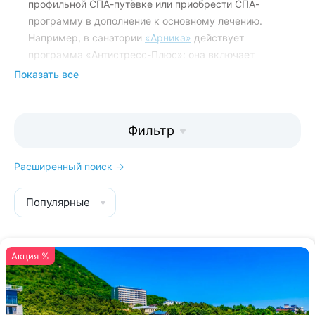
профильной СПА-путёвке или приобрести СПА-
программу в дополнение к основному лечению.
Например, в санатории
«Арника»
действует
программа «Антистресс-Плюс»: она включает
гидромассаж, водорослевые обёртывания и
Показать все
процедуры в СПА-капсуле. В санатории
«Машук
Аква-Терм»
есть комплекс бассейнов с
минеральной водой под открытым небом и
Фильтр
несколько видов бань: солевая, ароматическая,
римская. Большой выбор СПА-услуг предлагает
Расширенный поиск →
санаторий
«Русь»
.
Популярные
Мы поможем подобрать идеальный
санаторий для сохранения красоты и
здоровья:
8 800 700-15-77
. Звонок и
Акция %
консультация бесплатны.