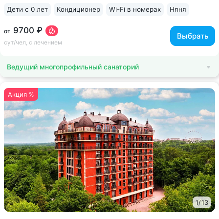
Дети с 0 лет
Кондиционер
Wi-Fi в номерах
Няня
ещё 6
9700 ₽
от
Выбрать
сут/чел, с лечением
Ведущий многопрофильный санаторий
Акция %
1
/
13