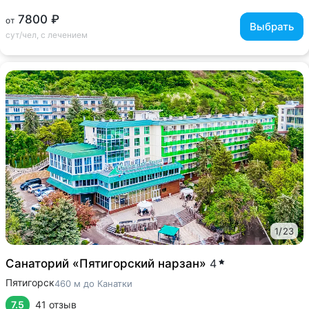
7800 ₽
от
Выбрать
сут/чел, с лечением
1
/
23
Санаторий «Пятигорский нарзан»
4
Пятигорск
460 м до Канатки
7.5
41 отзыв