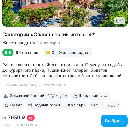
1
/
22
Санаторий «Славяновский исток»
4
Железноводск
800 м до парка
9.6
66 отзывов
3
в Железноводске
Расположен в центре Железноводска: в 12 минутах ходьбы
до Курортного парка, Пушкинской галереи, бюветов
источников • Собственная скважина и бювет с уникальной
минеральной водой № 61, которую можно попробовать
С лечением и без,
13 профилей
только здесь. Источник № 61 ессентукского типа показан для
лечения заболеваний...
Закрытый бассейн 12,5х4,5 м
Шведский стол
Бювет
Водные горки
Свой парк
Дети с 0 лет
ещё 7
7950 ₽
от
Выбрать
сут/чел, с лечением