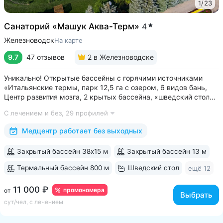
1
/
23
Санаторий «Машук Аква-Терм»
4
Железноводск
На карте
9.7
47 отзывов
2
в Железноводске
Уникально! Открытые бассейны с горячими источниками
«Итальянские термы, парк 12,5 га с озером, 6 видов бань,
Центр развития мозга, 2 крытых бассейна, «шведский стол»
и детокс-зал, 24 программы лечения, EMS-тренировки,
С лечением и без,
29 профилей
большой спа-комплекс, вода «Легенда Кавказа» •
Расположен в уединенном...
Медцентр работает без выходных
Закрытый бассейн 38х15 м
Закрытый бассейн 13 м
Термальный бассейн 800 м
Шведский стол
ещё 12
11 000 ₽
промономера
от
Выбрать
сут/чел, с лечением