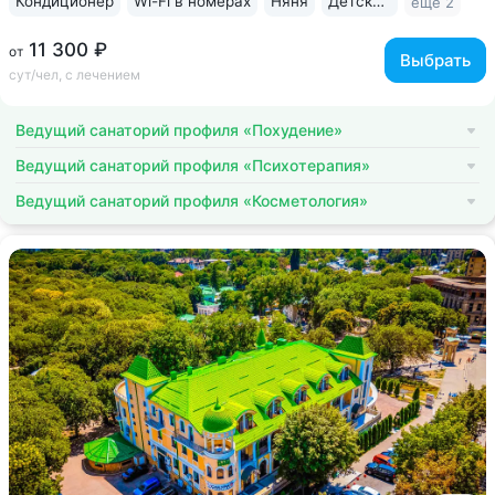
Кондиционер
Wi-Fi в номерах
Няня
Детская комната
ещё 2
11 300 ₽
от
Выбрать
сут/чел, с лечением
Ведущий санаторий профиля «Похудение»
Ведущий санаторий профиля «Психотерапия»
Ведущий санаторий профиля «Косметология»