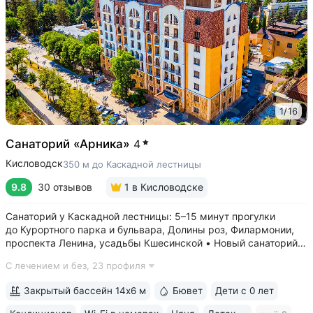
1
/
16
Санаторий «Арника»
4
Кисловодск
350 м до Каскадной лестницы
9.8
30 отзывов
1
в Кисловодске
Санаторий у Каскадной лестницы: 5–15 минут прогулки
до Курортного парка и бульвара, Долины роз, Филармонии,
проспекта Ленина, усадьбы Кшесинской • Новый санаторий,
открыт в 2018 году. 95% отзывов о санатории
С лечением и без,
23 профиля
положительные. Многие гости отмечают, что санаторий
превзошёл ожидания по уровню...
Закрытый бассейн 14х6 м
Бювет
Дети с 0 лет