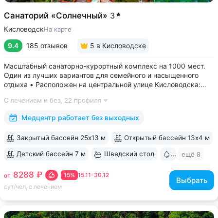
Санаторий «Солнечный»
3
Кисловодск
На карте
9.4
185 отзывов
5
в Кисловодске
Масштабный санаторно-курортный комплекс на 1000 мест.
Один из лучших вариантов для семейного и насыщенного
отдыха • Расположен на центральной улице Кисловодска:
рядом цирк, до Курортного бульвара можно дойти
С лечением и без,
22 профиля
за 15 минут • Бесплатный трансфер до Курортного парка
и основных достопримечательностей...
Медцентр работает без выходных
Закрытый бассейн 25х13 м
Открытый бассейн 13x4 м
Детский бассейн 7 м
Шведский стол
Бювет
ещё 8
8288 ₽
15%
15.11-30.12
от
Выбрать
сут/чел, с лечением