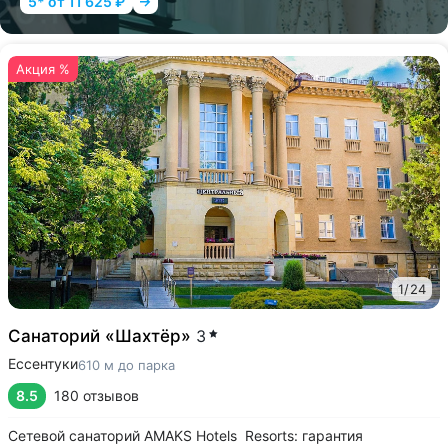
5* от 11 625 ₽
Акция %
1
/
24
Санаторий «Шахтёр»
3
Ессентуки
610 м до парка
8.5
180 отзывов
Сетевой санаторий AMAKS Hotels Resorts: гарантия