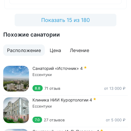
чтобы сделать ваше пребывание ещё более
комфортным. Желаем вам крепкого здоровья
и будем рады видеть вас снова!
Показать 15 из 180
С наилучшими пожеланиями,
Коммерческий директор
Похожие санатории
Башкова Дарья Дмитриевна
Расположение
Цена
Лечение
Санаторий «Источник»
4
Ессентуки
71 отзыв
от 13 000 ₽
8.8
Клиника НИИ Курортологии
4
Ессентуки
27 отзывов
от 5 000 ₽
7.0