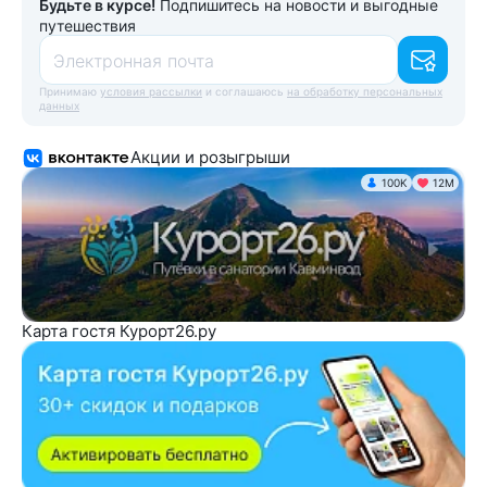
Будьте в курсе!
Подпишитесь на новости и выгодные
путешествия
Электронная почта
Принимаю
условия рассылки
и соглашаюсь
на обработку персональных
данных
Акции и розыгрыши
100K
12М
Карта гостя Курорт26.ру