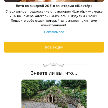
Лето со скидкой 20% в санатории «Шахтёр»
Специальное предложение от санатория «Шахтёр» — скидка
20% на номера категорий «Бизнес», «Студия» и «Люкс».
Подарите себе отдых, который запомнится приятными
впечатлениями!
Длительность путёвки — от 12 суток. Весь период проживания
Показать все
должен пройти в период: 11 июня – 31 августа 2026 года.
Ответим на вопросы и рассчитываем цену процедур по
акции:
8 800 700-15-77
.
Все акции
Знаете ли вы, что...