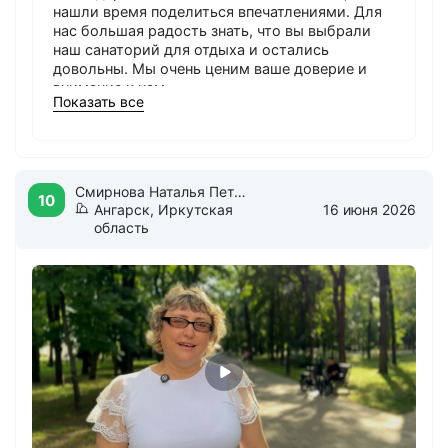
нашли время поделиться впечатлениями. Для
нас большая радость знать, что вы выбрали
наш санаторий для отдыха и остались
довольны. Мы очень ценим ваше доверие и
внимание к нам.
Показать все
Спасибо, что вы с нами — это вдохновляет нас
становиться лучше. Желаем вам крепкого
здоровья и новых ярких впечатлений!
Смирнова Наталья Петровна
10
С наилучшими пожеланиями,
Ангарск, Иркутская
16 июня 2026
Коммерческий директор
область
Башкова Дарья Дмитриевна