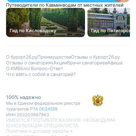
Путеводители по Кавминводам от местных жителей
Гид по Кисловодску
Гид по Пятигорску
О Курорт26.ру
Преимущества
Отзывы о Курорт26.ру
Отзывы о санаториях
Акции
Врачи санаториев
Афиша
О КМВ
Блог
Вопрос–Ответ
Что взять с собой в санаторий?
100% надежно
Мы в Едином федеральном реестре
турагентов РТА
0034559
ИНН 263203967963
ИМЕЮТСЯ ПРОТИВОПОКАЗАНИЯ. НЕОБХОДИМА
КОНСУЛЬТАЦИЯ СПЕЦИАЛИСТА.
Политики и договор оферты