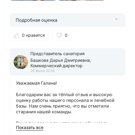
Подробная оценка
0 нравится
0
Представитель санатория
Башкова Дарья Дмитриевна,
Коммерческий директор
26 июня 2026
Уважаемая Галина!
Благодарим вас за тёплый отзыв и высокую
оценку работы нашего персонала и лечебной
базы. Нам очень приятно, что вы отметили
старания нашей команды.
Ваше пожелание по установке чайников в
Показать все
номерах услышано. Мы обязательно обсудим
эту возможность с руководителями служб,