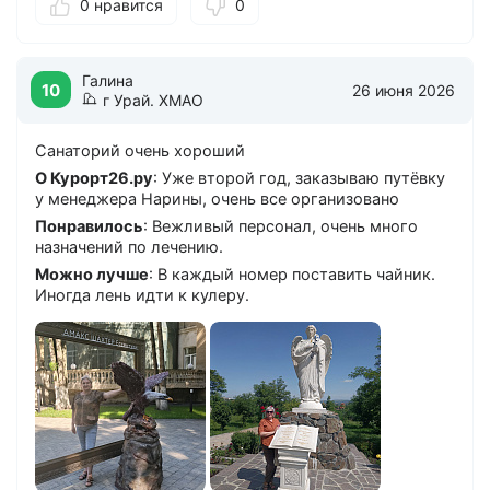
0 нравится
0
положено. Оправдывает свои пять звёзд. Питание
тоже хорошее, очень хорошее. Много еды, для
санатория даже многовато. Меню разнообразное,
шведский стол. Фрукты, овощи — всего достаточно.
Галина
Советую. Доктора хорошие, знающие. Медицинский
10
26 июня 2026
г Урай. ХМАО
персонал замечательный. Пожаловаться не на что.
Свободное время: в санатории концерты и игры, но
Санаторий очень хороший
мы в основном гуляем по парку. Вне санатория пока
не успели на экскурсии и концерты. Уровень услуг
О Курорт26.ру
: Уже второй год, заказываю путёвку
санатория соответствует цене путёвки. Я хотел бы
у менеджера Нарины, очень все организовано
рекомендовать этот санаторий своим знакомым. Да.
Понравилось
: Вежливый персонал, очень много
Можно лучше
: Рекомендаций нет — учитывают все
назначений по лечению.
пожелания клиентов.
Можно лучше
: В каждый номер поставить чайник.
Иногда лень идти к кулеру.