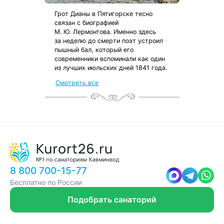
Грот Дианы в Пятигорске тесно
связан с биографией
М. Ю. Лермонтова. Именно здесь
за неделю до смерти поэт устроил
пышный бал, который его
современники вспоминали как один
из лучших июльских дней 1841 года.
от местных жителей
Смотреть все
с чек-листом
и туристической картой
8 800 700-15-77
Бесплатно по России
Подобрать санаторий