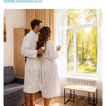
shahter_ess@kurort26.ru