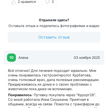
раз у нас вообще шикарный номер: душ, туалет —
2 нравится
2
всё в номере. Питание хорошее, очень нравится. Из
лечебных процедур: всё хорошо, но в этот раз
ремонт по ваннам, жалко. Особенно нравится
девочка Марина на физлечении — умница, всегда
Отдыхали здесь?
можно договориться по времени, если ты на
Оставьте отзыв и поделитесь фотографиями и видео
экскурсии или на другом лечении задержался.
Свободное время проводим так: ходили в
Оставить отзыв
Шаляпина, в Пятигорскую оперетту, в дельфинарий.
Мы здесь не первый раз, на Домбае и везде уже
были. Уровень услуг санатория соответствует цене
путёвки. Мы за путёвку не платили (заплатило
предприятие), но я думаю, что это денег стоило.
10
Алена
03 ноября 2025
Девочки стараются. Я рекомендую этот санаторий.
Молодёжи, скажу, будет сразу скучно, кто не готов
к тому, что надо постоянно ходить и гулять. Для
Всё отлично! Для лечения подходит идеально. Мне
тридцати плюс — без проблем.
очень понравилась гастроэнтеролог Курбатова,
очень толковый врач, дала полезные рекомендации.
Можно лучше
: Может быть, не такую
Придерживаюсь их дома и о своих проблемах с
загруженность. Единственный дискомфорт —
животиком пока даже не вспоминаю.
большие очереди. По времени вроде бы, но девочки
в отпусках ходят, всё понятно.
Понравилось
: Путевку покупала через “Курорт26”.
Со мной работала Инна Сиушкина. Приятная в
общении, всегда на связи. Помогла с трансфером до