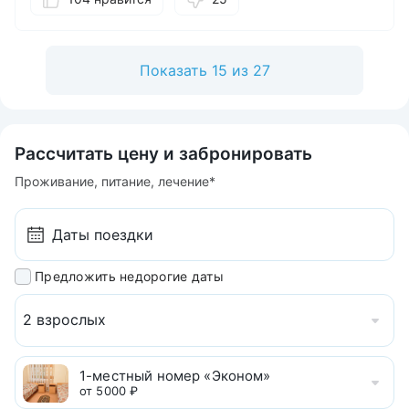
концерты и экскурсии.
Понравилось
: Всё нормально. Меню подобрано
очень хорошо. Врачи компетентные, кабинеты
Показать 15 из 27
ремонтируют. Очередей нет. Кабинеты удобно
расположены. Наташа, Ирина (администраторы) -
очень хорошие, медсестры хорошие, врачи, врач
Елена Валерьевна - внимательная.
Можно лучше
: Меня всё устраивает.
Рассчитать цену и забронировать
Проживание, питание, лечение*
Предложить недорогие даты
2 взрослых
1-местный номер «Эконом»
от 5000 ₽