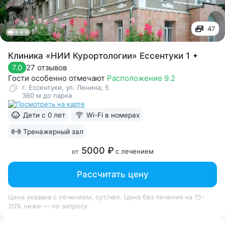
47
Клиника «НИИ Курортологии» Ессентуки 1
✦
27 отзывов
7.0
Гости особенно отмечают
Расположение 9.2
г. Ессентуки, ул. Ленина, 5
360 м до парка
Дети с 0 лет
Wi-Fi в номерах
Тренажерный зал
5000 ₽
с лечением
от
Рассчитать цену
Цена указана с лечением, сут/чел. Цена без лечения на 15–
20% ниже — по запросу