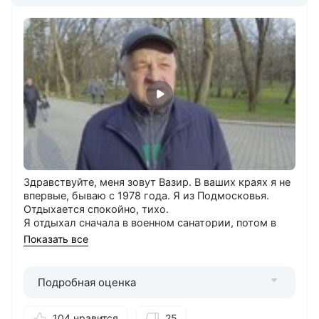
Здравствуйте, меня зовут Вазир. В ваших краях я не
впервые, бываю с 1978 года. Я из Подмосковья.
Отдыхается спокойно, тихо.
Я отдыхал сначала в военном санатории, потом в
Клинике НИИ Курортологии. Выбрал этот
Показать все
санаторий, потому что нравится мне он.
Доехали без проблем. Трансфера от санатория нет.
Вне процедурных кабинетов гуляем, экскурсии
Подробная оценка
концерты. Всё есть. Был в Пятигорске, Кисловодске,
на Медовых водопадах, в Домбае. В санатории
самом были концерты группы «Фаворит». Нравятся
104 нравится
25