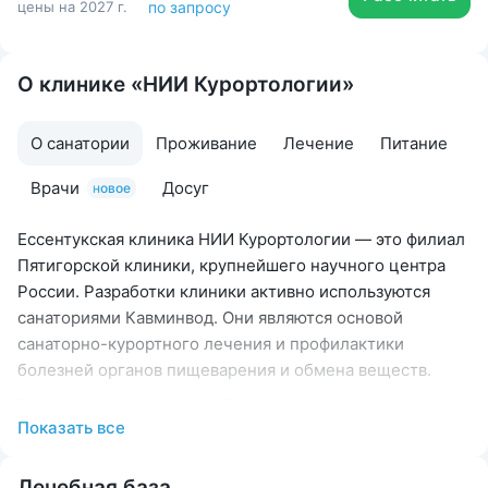
цены на 2027 г.
по запросу
О клинике «НИИ Курортологии»
О санатории
Проживание
Лечение
Питание
Врачи
Досуг
новое
Ессентукская клиника НИИ Курортологии — это филиал
Пятигорской клиники, крупнейшего научного центра
России. Разработки клиники активно используются
санаториями Кавминвод. Они являются основой
санаторно-курортного лечения и профилактики
болезней органов пищеварения и обмена веществ.
Ессентукская клиника на базе НИИ Курортологии
Показать все
расположена в центре курортной зоны города.
Поблизости находятся известная Грязелечебница «им.
Н. А. Семашко» и Николаевские ванны. Расположение
Лечебная база