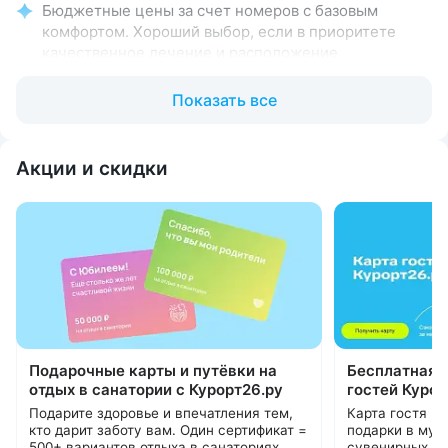
Бюджетные цены за счет номеров с базовым
комфортом. Хороший выбор, если в приоритете
качественное лечение и расположение
Всего 150 мест: спокойно, нет очереди
Показать все
на процедуры, врачи уделяют внимание каждому
гостю
Тёплые переходы между корпусами: не нужно
Акции и скидки
выходить на улицу, чтобы посетить столовую
и процедуры
В путевку входит 4–6 разовое питание «меню-заказ»
по 7 диетам Певзнера (столы № 1–5 при
заболеваниях ЖКТ, стол № 8 для пациентов
с лишним весом, стол № 9 для диабетиков)
Спокойная программа развлечений: концерты,
вечера танцев. Работает библиотека. Здоровое
Подарочные карты и путёвки на
Бесплатная К
движение: занятия ЛФК, тренажерный зал,
отдых в санатории с Курорт26.ру
гостей Курор
спортивные площадки, прогулки по терренкурам
15000 ₽
Подарите здоровье и впечатления тем,
Карта гостя Ку
Собственное отделение функциональной
кто дарит заботу вам. Один сертификат =
подарки в музе
500+ вариантов отдыха в санаториях
сувенирных ла