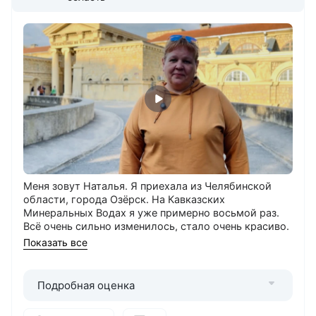
Меня зовут Наталья. Я приехала из Челябинской
области, города Озёрск. На Кавказских
Минеральных Водах я уже примерно восьмой раз.
Всё очень сильно изменилось, стало очень красиво.
В городе нравится грязелечебница — прекрасная,
Показать все
люди доброжелательные, всегда помогут,
подскажут, если ты где-то заблудился. Очень чисто.
Я отдыхаю в клинике ФМБА России «Юность». Мы
Подробная оценка
её не выбирали, нам с работы дали путёвку. В
санатории нравятся лечение, климат, люди. В этот