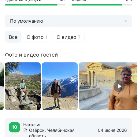
Детская игровая площадка
Лечение с 18 лет
По умолчанию
Прокат
Спортинвентаря
Все
С фото
С видео
1
7
Услуги
Массаж
Фото и видео гостей
Тренажерный зал
Наталья
10
Озёрск, Челябинская
04 июня 2026
область