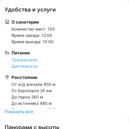
Удобства и услуги
О санатории
Количество мест: 150
Время заезда: 12:00
Время выезда: 10:00
Питание
Трехразовое
Диетическое
Расстояние
От ж/д вокзала 900 м
От Аэропорта 35 км
До парка 360 м
До источника 480 м
До центра города 840 м
Показать всe
Развлечения
Панорама с высоты
Библиотека