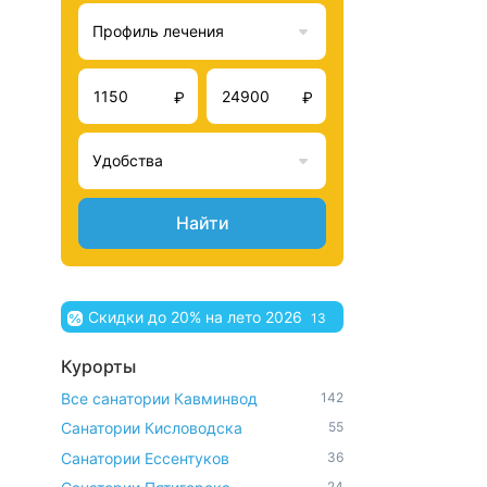
Профиль лечения
₽
₽
Удобства
Найти
Скидки до 20% на лето 2026
13
Курорты
Все санатории Кавминвод
142
Санатории Кисловодска
55
Санатории Ессентуков
36
24