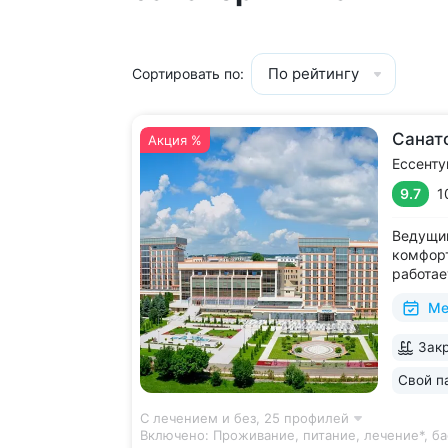
По рейтингу
Сортировать по:
Санат
Акция %
Ессенту
9.7
1
Ведущий
комфорт
работае
дни • Б
Ме
с термо
и морск
Закр
есть от
располо
Свой п
ещё 5
С лечением и без,
25 профилей
Включено:
Проживание, питание, лечение*, ба