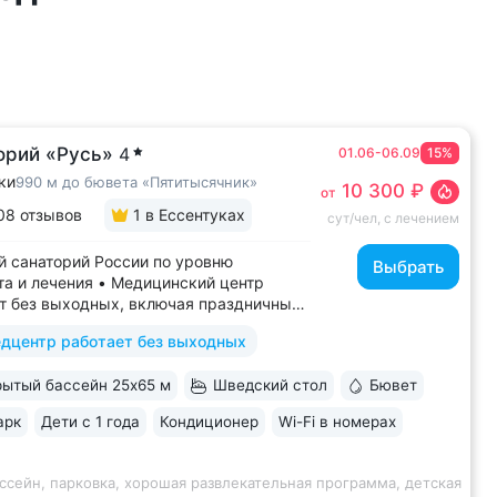
орий «Русь»
4
01.06-06.09
15%
ки
990 м до бювета «Пятитысячник»
10 300 ₽
от
08 отзывов
1
в Ессентуках
сут/чел, с лечением
 санаторий России по уровню
Выбрать
а и лечения • Медицинский центр
т без выходных, включая праздничные
ассейн 652 кв.м. (25×65 м)
дцентр работает без выходных
терапией, джакузи, каскадом
ой волной. Глубина от 30 до 180 см,
ытый бассейн 25х65 м
Шведский стол
Бювет
дельная детская зона. Рядом
жены закрытая терраса...
арк
Дети с 1 года
Кондиционер
Wi-Fi в номерах
ссейн, парковка, хорошая развлекательная программа, детская