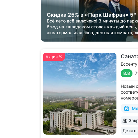
Скидка 25% в «Парк Шафран» 5*
Всё лето всё включено! 3 минуты до парк
блюд на «шведском столе» каждый день,
акватермальная зона, десткая комната, л
Санат
Акция %
Ессенту
8.8
7
Новый с
соответ
номеров
питание
Ме
блюд. О
в Ессен
Закр
до Куро
Дети с 