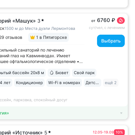
6760 ₽
орий «Машук»
3
от
сут/чел, с лечением
ск
1500 м до Места дуэли Лермонтова
29 отзывов
1
в Пятигорске
Выбрать
ильный санаторий по лечению
аний глаз на Кавминводах. Имеет
шее офтальмологическое отделение •
ное расположение у подножия Машука.
ытый бассейн 20х8 м
Бювет
Свой парк
 доступности: Место дуэли Лермонтова,
ая площадка Ворота любви, начало
4 лет
Кондиционер
Wi-Fi в номерах
Детская комната
ещё 2
ура вокруг Машука. В 5 минутах ж/д
..
ссейн, парковка, спокойный досуг
гия»
орий «Источник»
5
12.05-19.09
10%