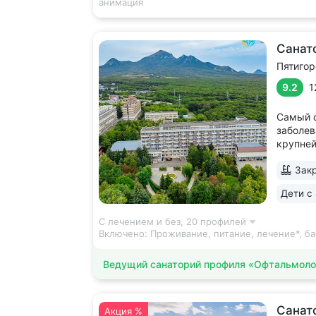
анимация
Санат
Пятигор
9.2
1
Самый с
заболев
крупней
Уединен
Закр
В пешей
смотров
Дети с 
терренк
станция.
С лечением и без,
20 профилей
Включено:
Проживание, питание, лечение*, ба
Ведущий санаторий профиля «Офтальмоло
Санат
Акция %