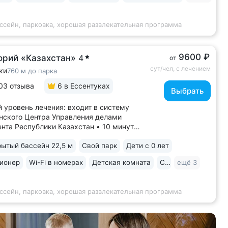
ной площадкой,...
ссейн, парковка, хорошая развлекательная программа
9600 ₽
орий «Казахстан»
4
от
сут/чел, с лечением
ки
760 м до парка
03 отзыва
6
в Ессентуках
Выбрать
 уровень лечения: входит в систему
ского Центра Управления делами
нта Республики Казахстан • 10 минут
ртного парка, Грязелечебницы им.
ытый бассейн 22,5 м
Свой парк
Дети с 0 лет
, бювета источников «Ессентуки 4»
нтуки-Новая» • Санаторий с восточным
ионер
Wi-Fi в номерах
Детская комната
Спа
ещё 3
ом в интерьерах. Во всех номерах...
ссейн, парковка, хорошая развлекательная программа