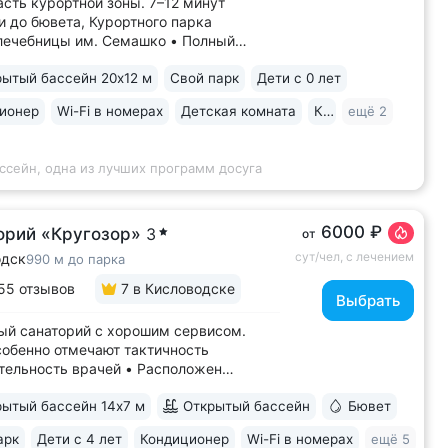
асть курортной зоны. 7–12 минут
и до бювета, Курортного парка
лечебницы им. Семашко • Полный
ечения: все процедуры по путевке
ытый бассейн 20х12 м
Свой парк
Дети с 0 лет
тся на другие при наличии
показаний • В цену базовой путевки
ионер
Wi-Fi в номерах
Детская комната
Караоке
ещё 2
ны дорогие процедуры:
пические исследования,...
ссейн, одна из лучших программ досуга
6000 ₽
орий «Кругозор»
3
от
сут/чел, с лечением
одск
990 м до парка
55 отзывов
7
в Кисловодске
Выбрать
й санаторий с хорошим сервисом.
собенно отмечают тактичность
тельность врачей • Расположен
ической части Кисловодска,
ытый бассейн 14х7 м
Открытый бассейн
Бювет
ении старых курортных дач. 10–17
рогулки до Каскадной лестницы и входа
арк
Дети с 4 лет
Кондиционер
Wi-Fi в номерах
ещё 5
тный парк • Территория 3,2 га