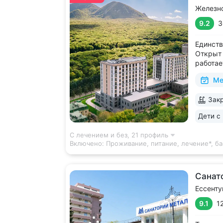
Железн
9.2
3
Единств
Открыт 
работае
и празд
Ме
доступн
галерея
Закр
и «Смир
каскадн
Дети с 
С лечением и без,
21 профиль
Включено:
Проживание, питание, лечение*, ба
Санат
Ессенту
9.1
1