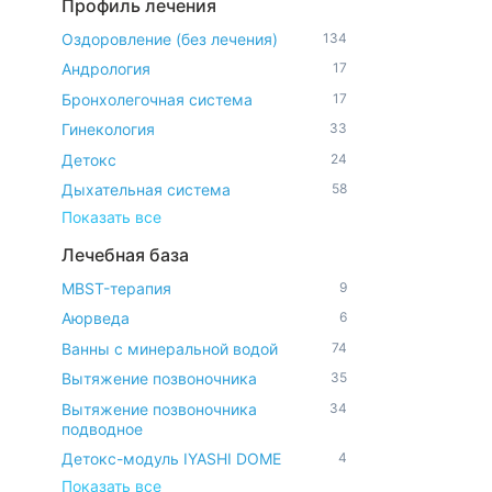
Профиль лечения
Оздоровление (без лечения)
134
Андрология
17
Бронхолегочная система
17
Гинекология
33
Детокс
24
Дыхательная система
58
Показать все
Лечебная база
MBST-терапия
9
Аюрведа
6
Ванны с минеральной водой
74
Вытяжение позвоночника
35
Вытяжение позвоночника
34
подводное
Детокс-модуль IYASHI DOME
4
Показать все