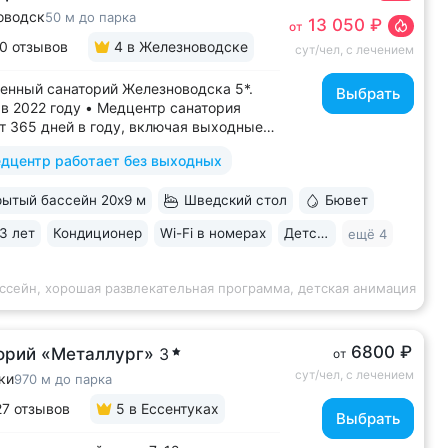
оводск
50 м до парка
13 050 ₽
от
0 отзывов
4
в Железноводске
сут/чел, с лечением
енный санаторий Железноводска 5*.
Выбрать
в 2022 году • Медцентр санатория
т 365 дней в году, включая выходные
ники • Центр курортной зоны: в шаговой
дцентр работает без выходных
ости курортный парк, Пушкинская
, бюветы «Славяновский»
ытый бассейн 20х9 м
Шведский стол
Бювет
новский», бальнеогрязелечебница,
ая...
3 лет
Кондиционер
Wi-Fi в номерах
Детская комната
ещё 4
ссейн, хорошая развлекательная программа, детская анимация
6800 ₽
орий «Металлург»
3
от
сут/чел, с лечением
ки
970 м до парка
27 отзывов
5
в Ессентуках
Выбрать