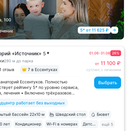
а, 100
5* от 11 625 ₽
ечение
орий «Источник»
5
01.06-31.08
26%
ки
280 м до парка
11 100 ₽
от
1 отзыв
7
в Ессентуках
сут/чел, с лечением
анаторий Ессентуков. Полностью
Выбрать
ствует рейтингу 5* по уровню сервиса,
, лечения • Включено трёхразовое
 «шведский стол» с большим выбором
дцентр работает без выходных
дин из лучших вариантов по питанию
туках • Центр Курортной зоны: 3 минуты
ытый бассейн 22х10 м
Шведский стол
Бювет
ртного парка и Грязелечебницы им....
0 лет
Кондиционер
Wi-Fi в номерах
Детская комната
ещё 5