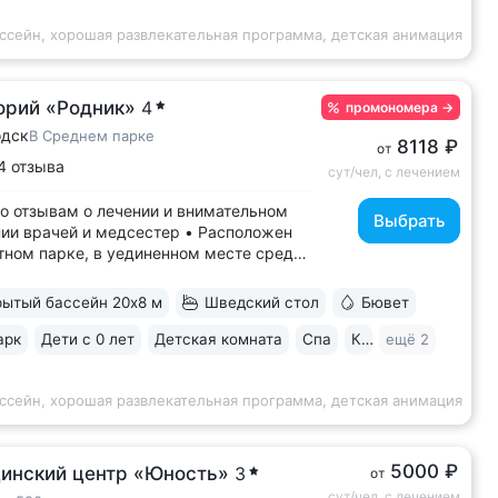
ссейн, хорошая развлекательная программа, детская анимация
орий «Родник»
4
промономера
→
одск
В Среднем парке
8118 ₽
от
4 отзыва
сут/чел, с лечением
о отзывам о лечении и внимательном
Выбрать
ии врачей и медсестер • Расположен
тном парке, в уединенном месте среди
ядом смотровая площадка. Окна всех
 выходят на лес: тишина, чистый
ытый бассейн 20х8 м
Шведский стол
Бювет
 пение птиц • Удобный выход в Нижний
ий парки: в 15 минутах ходьбы...
арк
Дети с 0 лет
Детская комната
Спа
Караоке
ещё 2
ссейн, хорошая развлекательная программа, детская анимация
5000 ₽
инский центр «Юность»
3
от
сут/чел, с лечением