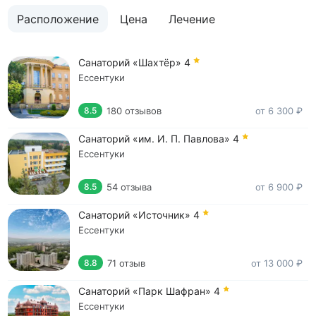
Можно лучше
: Меня всё устраивает.
Расположение
Цена
Лечение
Санаторий «Шахтёр»
4
Ессентуки
180 отзывов
от 6 300 ₽
8.5
Санаторий «им. И. П. Павлова»
4
Ессентуки
54 отзыва
от 6 900 ₽
8.5
Санаторий «Источник»
4
Ессентуки
71 отзыв
от 13 000 ₽
8.8
Санаторий «Парк Шафран»
4
Ессентуки