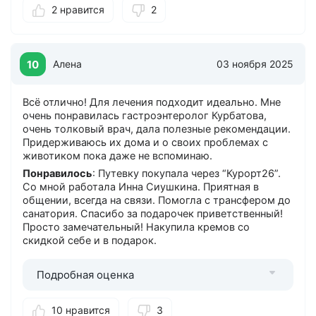
2 нравится
2
раз у нас вообще шикарный номер: душ, туалет —
всё в номере. Питание хорошее, очень нравится. Из
лечебных процедур: всё хорошо, но в этот раз
ремонт по ваннам, жалко. Особенно нравится
девочка Марина на физлечении — умница, всегда
10
Алена
03 ноября 2025
можно договориться по времени, если ты на
экскурсии или на другом лечении задержался.
Всё отлично! Для лечения подходит идеально. Мне
Свободное время проводим так: ходили в
очень понравилась гастроэнтеролог Курбатова,
Шаляпина, в Пятигорскую оперетту, в дельфинарий.
очень толковый врач, дала полезные рекомендации.
Мы здесь не первый раз, на Домбае и везде уже
Придерживаюсь их дома и о своих проблемах с
были. Уровень услуг санатория соответствует цене
животиком пока даже не вспоминаю.
путёвки. Мы за путёвку не платили (заплатило
предприятие), но я думаю, что это денег стоило.
Понравилось
: Путевку покупала через “Курорт26”.
Девочки стараются. Я рекомендую этот санаторий.
Со мной работала Инна Сиушкина. Приятная в
Молодёжи, скажу, будет сразу скучно, кто не готов
общении, всегда на связи. Помогла с трансфером до
к тому, что надо постоянно ходить и гулять. Для
санатория. Спасибо за подарочек приветственный!
тридцати плюс — без проблем.
Просто замечательный! Накупила кремов со
скидкой себе и в подарок.
Можно лучше
: Может быть, не такую
загруженность. Единственный дискомфорт —
большие очереди. По времени вроде бы, но девочки
Подробная оценка
в отпусках ходят, всё понятно.
10 нравится
3