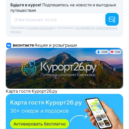
Будьте в курсе!
Подпишитесь на новости и выгодные
путешествия
Электронная почта
Принимаю
условия рассылки
и соглашаюсь
на обработку персональных
данных
Акции и розыгрыши
100K
12М
Карта гостя Курорт26.ру