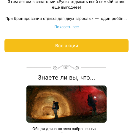
Этим летом в санатории «Русь» отдыхать всей семьёй стало
ещё выгоднее!
При бронировании отдыха для двух взрослых — один ребёнок
Весь период проживания должен пройти в даты 01 июня — 30
проживает
бесплатно
! Акция действует с 01 июня по 30
Показать все
сентября, чтобы вы могли выбрать самые удобные даты для
сентября 2026.
Рассчитаем цену со скидкой и забронируем отдых по
поездки.
акции:
8 800 700-15-77
.
Все акции
Знаете ли вы, что...
Общая длина штолен заброшенных