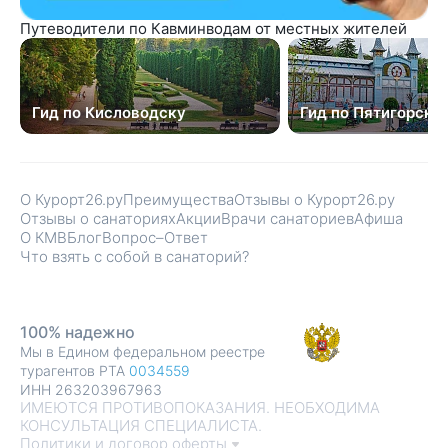
Путеводители по Кавминводам от местных жителей
Гид по Кисловодску
Гид по Пятигорску
О Курорт26.ру
Преимущества
Отзывы о Курорт26.ру
Отзывы о санаториях
Акции
Врачи санаториев
Афиша
О КМВ
Блог
Вопрос–Ответ
Что взять с собой в санаторий?
100% надежно
Мы в Едином федеральном реестре
турагентов РТА
0034559
ИНН 263203967963
ИМЕЮТСЯ ПРОТИВОПОКАЗАНИЯ. НЕОБХОДИМА
КОНСУЛЬТАЦИЯ СПЕЦИАЛИСТА.
Политики и договор оферты