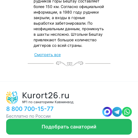
рудников горы Бештау составляет
более 150 км. Согласно официальной
информации, в 1980 году рудники
закрыли, а входы в горные
выработки забетонировали. По
неофициальным данным, проникнуть
в шахты несложно. Штольни Бештау
привлекают большое количество
диггеров со всей страны.
от местных жителей
Смотреть все
с чек-листом
и туристической картой
8 800 700-15-77
Бесплатно по России
Подобрать санаторий