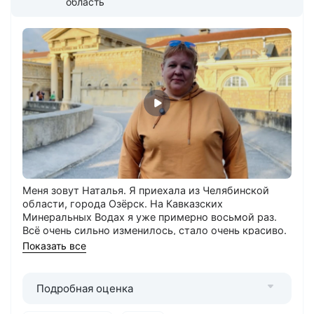
область
Меня зовут Наталья. Я приехала из Челябинской
области, города Озёрск. На Кавказских
Минеральных Водах я уже примерно восьмой раз.
Всё очень сильно изменилось, стало очень красиво.
В городе нравится грязелечебница — прекрасная,
Показать все
люди доброжелательные, всегда помогут,
подскажут, если ты где-то заблудился. Очень чисто.
Я отдыхаю в клинике ФМБА России «Юность». Мы её
Подробная оценка
не выбирали, нам с работы дали путёвку. В
санатории нравятся лечение, климат, люди. В этот