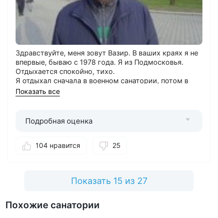
Здравствуйте, меня зовут Вазир. В ваших краях я не
впервые, бываю с 1978 года. Я из Подмосковья.
Отдыхается спокойно, тихо.
Я отдыхал сначала в военном санатории, потом в
Клинике НИИ Курортологии. Выбрал этот санаторий,
Показать все
потому что нравится мне он.
Доехали без проблем. Трансфера от санатория нет.
Вне процедурных кабинетов гуляем, экскурсии
Подробная оценка
концерты. Всё есть. Был в Пятигорске, Кисловодске,
на Медовых водопадах, в Домбае. В санатории
104 нравится
25
самом были концерты группы «Фаворит». Нравятся
концерты и экскурсии.
Понравилось
: Всё нормально. Меню подобрано
очень хорошо. Врачи компетентные, кабинеты
Показать 15 из 27
ремонтируют. Очередей нет. Кабинеты удобно
расположены. Наташа, Ирина (администраторы) -
Похожие санатории
очень хорошие, медсестры хорошие, врачи, врач
Елена Валерьевна - внимательная.