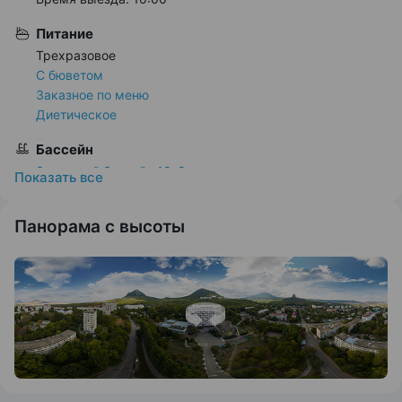
Питание
Трехразовое
С бюветом
Заказное по меню
Диетическое
Бассейн
Закрытый бассейн 12х8 м
Показать всe
Включен в стоимость
По назначению врача
Панорама с высоты
Расстояние
От ж/д вокзала 2.1 км
От Аэропорта 16 км
До парка 500 м
До источника 990 м
До центра города 2.5 км
Развлечения