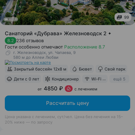
99
Санаторий «Дубрава» Железноводск 2
✦
236 отзывов
8.2
Гости особенно отмечают
Расположение 8.7
г. Железноводск, ул. Чапаева, 9
580 м до Аллеи Любви
Закрытый бассейн 12х8 м
Бювет
Свой парк
ещё 5
Дети с 0 лет
Кондиционер
Wi-Fi в номерах
4850 ₽
с лечением
от
Рассчитать цену
Цена указана с лечением, сут/чел. Цена без лечения на 15–
20% ниже — по запросу