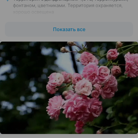
фонтаном, цветниками. Территория охраняется,
хорошо освещена
Расположен среди леса, у подножия г. Железная.
Напротив санатория находится Аллея любви
Показать все
с бюветом «Западный» — одна из главных
достопримечательностей города
Прямой выход на круговое терренкуры № 1, 2, 3.
До Пушкинской галереи и Каскадной лестницы —
25–30 минут прогулки по живописным аллеям
Красивый вид из всех номеров: на гору Железную
или дендропарк санатория. Выбор номеров под
разный бюджет: от экономичных до комфортов.
Есть номера с балконом, сплит-системой
Тёплые переходы между корпусами — не нужно
выходить на улицу, чтобы посетить столовую,
бассейн, процедуры
Включено трёхразовое питание «меню—заказ»
с элементами «шведского стола» (салат-бар,