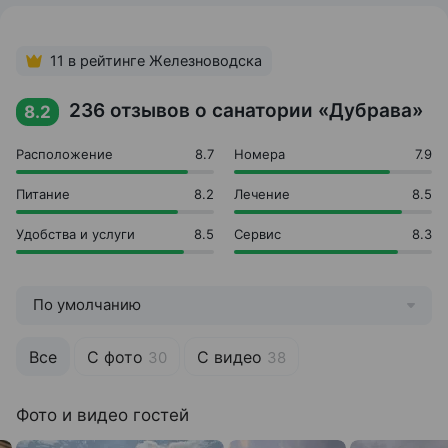
Бассейн
Библиотека
Бильярд
11 в рейтинге Железноводска
Караоке
Кинозал
236 отзывов о санатории «Дубрава»
8.2
Настольный теннис
Пешие прогулки
Расположение
8.7
Номера
7.9
Развлекательные программы
Танцпол
Питание
8.2
Лечение
8.5
Шахматы
Удобства и услуги
8.5
Сервис
8.3
Инфраструктура
Аптека
Бар
По умолчанию
Детская игровая площадка
Кабельное ТВ в номерах
Кафе
Все
С фото
С видео
30
38
Киноконцертный зал
Количество корпусов: 2
Фото и видео гостей
Кондиционеры в номерах
Лифты