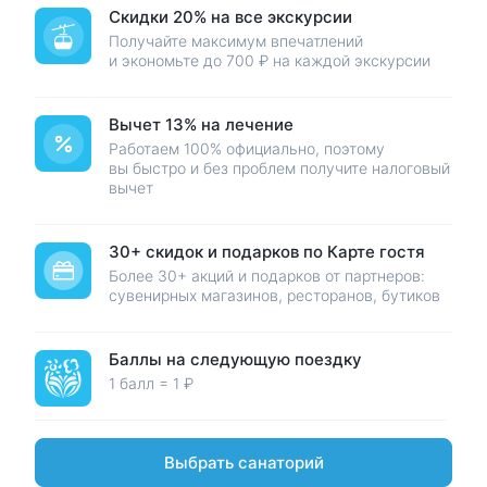
Скидки 20% на все экскурсии
Получайте максимум впечатлений
и экономьте до 700 ₽ на каждой экскурсии
Вычет 13% на лечение
Карта гостя Курорт26.ру
Работаем 100% официально, поэтому
вы быстро и без проблем получите налоговый
вычет
30+ скидок и подарков по Карте гостя
Более 30+ акций и подарков от партнеров:
сувенирных магазинов, ресторанов, бутиков
Путеводители по Кавминводам от местных жителей
Баллы на следующую поездку
1 балл = 1 ₽
Гид по Кисловодску
Гид по Пятигорску
Подобрать санаторий
Выбрать санаторий