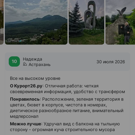
Магазины
Охраняемая стоянка
Сад
Собственный бювет
Собственный парк
Теплые переходы между корпусами
Холл на этаже
Бизнес-услуги
Надежда
10
30 июля 2026
Интернет
Астрахань
Интернет
Все на высоком уровне
Бесплатный в холле
О Курорт26.ру
: Отличная работа: четкая
Бесплатный на территории
своевременная информация, удобство с трансфером
Бесплатный в номерах
Понравилось
: Расположение, зеленая территория в
цветах, бювет в корпусе, чистота в номерах,
Банкоматы
диетическое разнообразное питание, внимательный
Сбербанк
медперсонал
Можно лучше
: Удручал вид с балкона на тыльную
Стоянка
сторону - огромная куча строительного мусора
Бесплатная неохраняемая