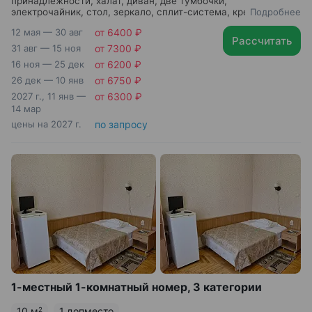
принадлежности, халат, диван, две тумбочки,
электрочайник, стол, зеркало, сплит-система, кресло, две
Подробнее
односпальные кровати
12 мая — 30 авг
от 6400 ₽
Рассчитать
31 авг — 15 ноя
от 7300 ₽
16 ноя — 25 дек
от 6200 ₽
26 дек — 10 янв
от 6750 ₽
2027 г., 11 янв —
от 6300 ₽
14 мар
цены на 2027 г.
по запросу
1-местный 1-комнатный номер, 3 категории
10 м
1 допместо
2