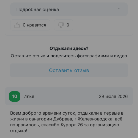
Подробная оценка
Дети
от 0 лет
Детская комната
0 нравится
0
Детская игровая площадка
Лечение с 4 лет
Отдыхали здесь?
Прокат
Оставьте отзыв и поделитесь фотографиями и видео
Велосипедов
Спортинвентаря
Оставить отзыв
Услуги
Аниматоры
Глажение одежды
10
Илья
29 июля 2026
Массаж
Парикмахерская
Парная (баня)
Всем доброго времени суток, отдыхали в первые в
Прачечная
жизни в санатории Дубрава, г.Железноводска, всё
Салон красоты
понравилось, спасибо Курорт 26 за организацию
Сауна
отдыха!
Солярий