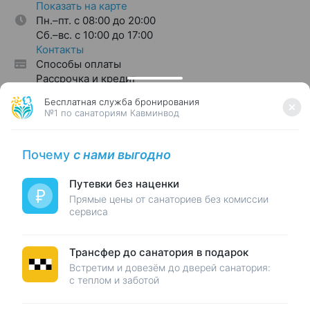
Показать на карте
Пн.–пт. с 08:00 до 20:00
Cб.–вс. с 10:00 до 17:00
Контакты
Способы оплаты
Рассрочка и кредит
Бесплатная служба бронирования
№1 по санаториям Кавминвод
RUB, ₽
Почему
с нами выгодно
Путевки без наценки
Будьте в курсе!
Подпишитесь на новости и выгодные
путешествия
Прямые цены от санаториев без комиссии
сервиса
Электронная почта
Принимаю
условия рассылки
и соглашаюсь
на обработку персональных
данных
Трансфер до санатория в подарок
Встретим и довезём до дверей санатория:
с теплом и заботой
Акции и розыгрыши
100K
12М