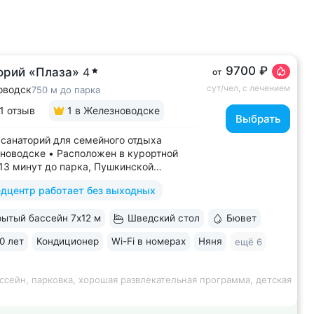
9700 ₽
орий «Плаза»
4
от
сут/чел, с лечением
оводск
750 м до парка
1 отзыв
1
в Железноводске
Выбрать
санаторий для семейного отдыха
новодске • Расположен в курортной
–13 минут до парка, Пушкинской
, бюветов «Славяновский»
дцентр работает без выходных
новский» • Собственный бювет
альной водой «Славяновская» • Все
ытый бассейн 7х12 м
Шведский стол
Бювет
 здании: не нужно выходить на улицу,
олучить лечение,...
0 лет
Кондиционер
Wi-Fi в номерах
Няня
ещё 6
ссейн, парковка, хорошая развлекательная программа, детская