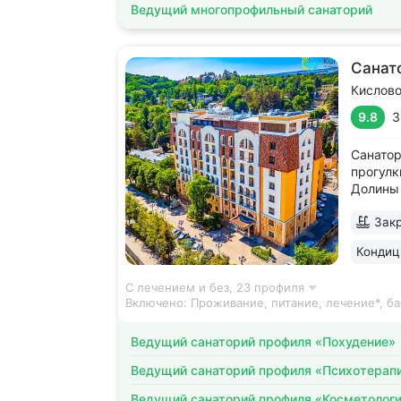
Ведущий многопрофильный санаторий
Санат
Кислов
9.8
3
Санатор
прогулк
Долины 
усадьбы
Закр
открыт 
положит
Кондиц
санатор
С лечением и без,
23 профиля
Включено:
Проживание, питание, лечение*, ба
Ведущий санаторий профиля «Похудение»
Ведущий санаторий профиля «Психотерап
Ведущий санаторий профиля «Косметолог