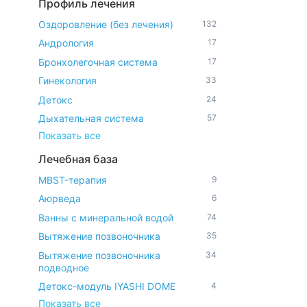
Профиль лечения
Оздоровление (без лечения)
132
Андрология
17
Бронхолегочная система
17
Гинекология
33
Детокс
24
Дыхательная система
57
Показать все
Лечебная база
MBST-терапия
9
Аюрведа
6
Ванны с минеральной водой
74
Вытяжение позвоночника
35
Вытяжение позвоночника
34
подводное
Детокс-модуль IYASHI DOME
4
Показать все