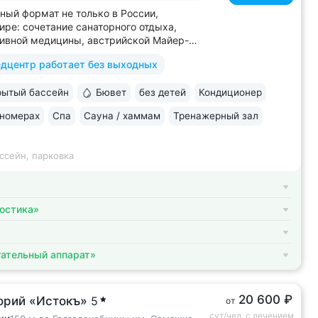
ный формат не только в России,
мире: сочетание санаторного отдыха,
ивной медицины, австрийской Майер-
ы (оздоровление через
дцентр работает без выходных
овление ЖКТ), древнеиндийской
ы • Победитель международной премии
ытый бассейн
Бювет
без детей
Кондиционер
ld Luxury Awards. Премия «Вояж»
ий велнес-проект...
 номерах
Спа
Сауна / хаммам
Тренажерный зал
ссейн, парковка
остика»
ательный аппарат»
20 600 ₽
орий «Истокъ»
5
от
сут/чел, с лечением