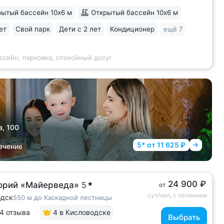
имат с комфортной температурой
ытый бассейн 10х6 м
Открытый бассейн 10х6 м
остью воздуха. Прямой выход
енкур № 2Б Кисловодского парка •
ет
Свой парк
Дети с 2 лет
Кондиционер
ещё 7
 лучших вариантов для уединенного
В санатории...
ссейн, парковка, спокойный досуг
а, 100
5* от 11 625 ₽
ечение
24 900 ₽
орий «Майерведа»
5
от
сут/чел, с лечением
одск
550 м до Каскадной лестницы
4 отзыва
4
в Кисловодске
Выбрать