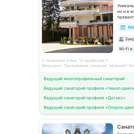
Уникаль
но и в 
превент
медицин
Ме
восстан
Аюрвед
Закр
The Wor
за лучш
Wi-Fi в
С лечением и без,
15 профилей
Включено:
Проживание, питание, лечение*, ба
Ведущий многопрофильный санаторий
Ведущий санаторий профиля «Чекап-диагн
Ведущий санаторий профиля «Детокс»
Ведущий санаторий профиля «Опорно-двиг
Санат