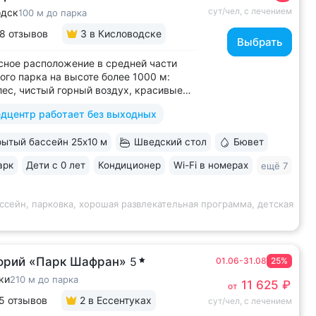
сут/чел, с лечением
одск
100 м до парка
8 отзывов
3
в Кисловодске
Выбрать
ное расположение в средней части
ого парка на высоте более 1000 м:
лес, чистый горный воздух, красивые
 горы • Медицинский центр 3000 кв.м.
дцентр работает без выходных
 43 врача и 220 медспециалистов
 квалификации • Более 1000 видов
ытый бассейн 25x10 м
Шведский стол
Бювет
тики и ДНК-исследований. Есть
ика...
арк
Дети с 0 лет
Кондиционер
Wi-Fi в номерах
ещё 7
ссейн, парковка, хорошая развлекательная программа, детская
орий «Парк Шафран»
5
01.06-31.08
25%
ки
210 м до парка
11 625 ₽
от
5 отзывов
2
в Ессентуках
сут/чел, с лечением