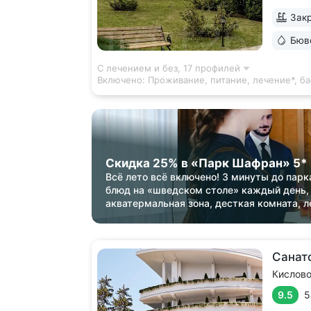
микрокл
Закр
и влажн
на терр
Бюв
Один из
отдыха. 
С лечением и без,
17 профилей
Включено:
Проживание, питание, лечение*, ба
Скидка 25% в «Парк Шафран» 5*
Всё лето всё включено! 3 минуты до парк
блюд на «шведском столе» каждый день,
акватермальная зона, десткая комната, л
Санат
Кислов
9.5
5