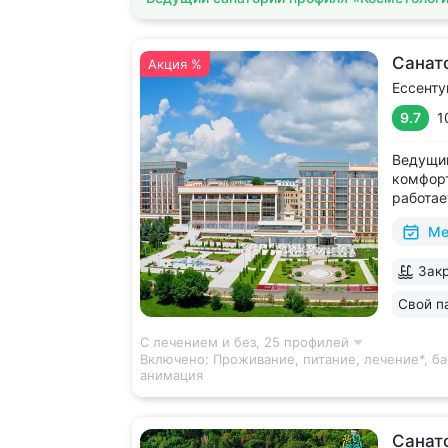
Санат
Акция %
Ессенту
9.7
1
Ведущий
комфорт
работае
дни • Б
Ме
с термо
и морск
Закр
есть от
располо
Свой п
ещё 5
С лечением и без,
25 профилей
Включено:
Проживание, питание, лечение*, ба
анимация
Санат