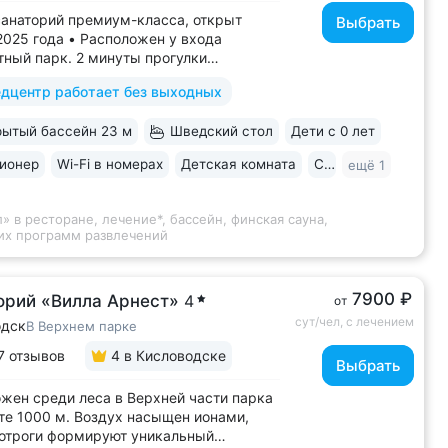
анаторий премиум-класса, открыт
Выбрать
2025 года • Расположен у входа
тный парк. 2 минуты прогулки
елечебницы им. Семашко и Бювета № 4
дцентр работает без выходных
ермальная зона: бассейн с водопадом,
 сауна. Бесплатное посещение
ытый бассейн 23 м
Шведский стол
Дети с 0 лет
о во все виды путёвок • Трёхразовое
..
ионер
Wi-Fi в номерах
Детская комната
Спа
ещё 1
 в ресторане, лечение*, бассейн, финская сауна,
ших программ развлечений
7900 ₽
орий «Вилла Арнест»
4
от
сут/чел, с лечением
одск
В Верхнем парке
7 отзывов
4
в Кисловодске
Выбрать
жен среди леса в Верхней части парка
те 1000 м. Воздух насыщен ионами,
отроги формируют уникальный