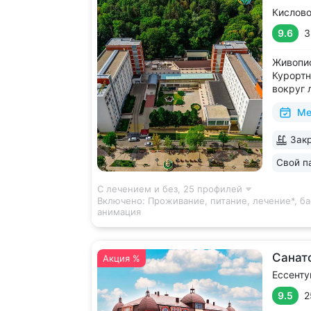
Кислов
9.6
3
Живопис
Курортн
вокруг 
виды на
Ме
В штате
высокой
Закр
диагнос
диагност
Свой п
С лечением и без,
25 профилей
Включено:
Проживание, питание, лечение*, ба
анимация
Санат
Акция %
Ессенту
9.5
2