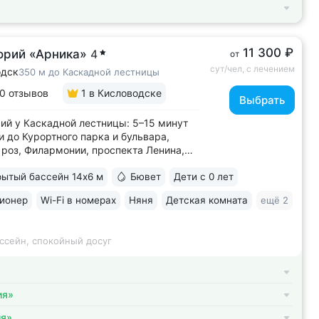
11 300 ₽
орий «Арника»
4
от
сут/чел, с лечением
одск
350 м до Каскадной лестницы
0 отзывов
1
в Кисловодске
Выбрать
ий у Каскадной лестницы: 5–15 минут
и до Курортного парка и бульвара,
роз, Филармонии, проспекта Ленина,
 Кшесинской • Новый санаторий,
ытый бассейн 14х6 м
Бювет
Дети с 0 лет
в 2018 году. 95% отзывов о санатории
ельные. Многие гости отмечают, что
ионер
Wi-Fi в номерах
Няня
Детская комната
ещё 2
ий превзошёл ожидания по уровню...
ссейн, спокойный досуг
ия»
ия»