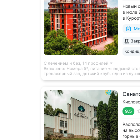
Новый с
в июле 
в Курор
до Гряз
Ме
• Акват
финская
Закр
включен
питание.
Кондиц
С лечением и без,
14 профилей
Включено:
Номера 5*, питание «шведский стол»
тренажерный зал, детский клуб, одна из луч
Санат
Кислов
9.5
1
Располо
на высо
горные 