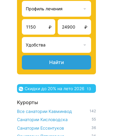
Профиль лечения
₽
₽
Удобства
Найти
Скидки до 20% на лето 2026
13
Курорты
Все санатории Кавминвод
142
Санатории Кисловодска
55
Санатории Ессентуков
36
24