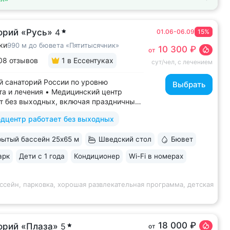
орий «Русь»
4
01.06-06.09
15%
ки
990 м до бювета «Пятитысячник»
10 300 ₽
от
08 отзывов
1
в Ессентуках
сут/чел, с лечением
 санаторий России по уровню
Выбрать
а и лечения • Медицинский центр
т без выходных, включая праздничные
ассейн 652 кв.м. (25×65 м)
дцентр работает без выходных
терапией, джакузи, каскадом
ой волной. Глубина от 30 до 180 см,
ытый бассейн 25х65 м
Шведский стол
Бювет
дельная детская зона. Рядом
жены закрытая терраса...
арк
Дети с 1 года
Кондиционер
Wi-Fi в номерах
ссейн, парковка, хорошая развлекательная программа, детская
18 000 ₽
орий «Плаза»
5
от