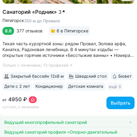
Санаторий «Родник»
3
Пятигорск
350 м до Провала
8.6
377 отзывов
6
в Пятигорске
Тихая часть курортной зоны: рядом Провал, Эолова арфа,
Канатка, Радоновая лечебница. В 4 минутах ходьбы —
открытые горячие источники «Бесстыжие ванны» • Номера
с видом на лес или панораму Пятигорска. В ясную погоду
Только с лечением,
13 профилей
виден Эльбрус и Кавказский хребет. Есть номера с балконом
• Основной корпус...
Закрытый бассейн 12х8 м
Шведский стол
Бювет
Дети с 2 лет
Кондиционер
Детская комната
ещё 3
4950 ₽
от
Выбрать
сут/чел, с лечением
Ведущий многопрофильный санаторий
Ведущий санаторий профиля «Опорно-двигательный