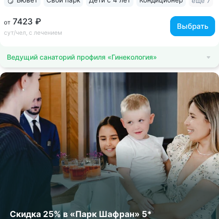
Бювет
Свой парк
Дети с 4 лет
Кондиционер
ещё 7
7423 ₽
от
Выбрать
сут/чел, с лечением
Ведущий санаторий профиля «Гинекология»
Скидка 25% в «Парк Шафран» 5*