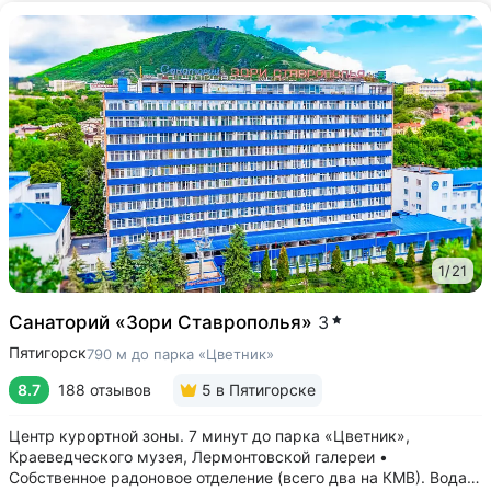
1
/
21
Санаторий «Зори Ставрополья»
3
Пятигорск
790 м до парка «Цветник»
8.7
188 отзывов
5
в Пятигорске
Центр курортной зоны. 7 минут до парка «Цветник»,
Краеведческого музея, Лермонтовской галереи •
Собственное радоновое отделение (всего два на КМВ). Вода