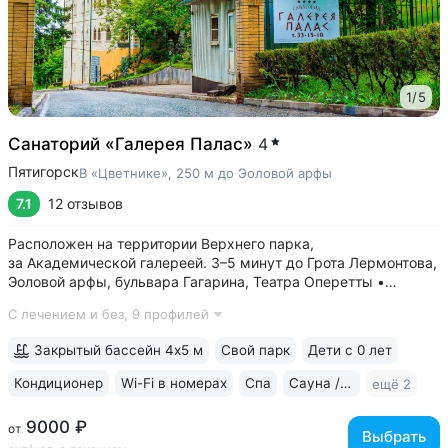
1
/
5
Санаторий «Галерея Палас»
4
Пятигорск
В «Цветнике», 250 м до Эоловой арфы
7.1
12 отзывов
Расположен на территории Верхнего парка,
за Академической галереей. 3–5 минут до Грота Лермонтова,
Эоловой арфы, бульвара Гагарина, Театра Оперетты •
Естественные каменные ванны в уступе горы
С лечением и без,
9 профилей
с Михайловским источником за зданием санатория. Ванны
бесплатные. Минеральная вода помогает при...
Закрытый бассейн 4х5 м
Свой парк
Дети с 0 лет
Кондиционер
Wi-Fi в номерах
Спа
Сауна / хаммам
ещё 2
9000 ₽
от
Выбрать