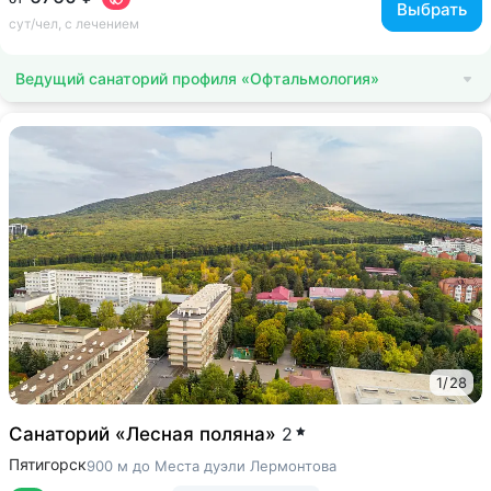
Выбрать
сут/чел, с лечением
Ведущий санаторий профиля «Офтальмология»
1
/
28
Санаторий «Лесная поляна»
2
Пятигорск
900 м до Места дуэли Лермонтова