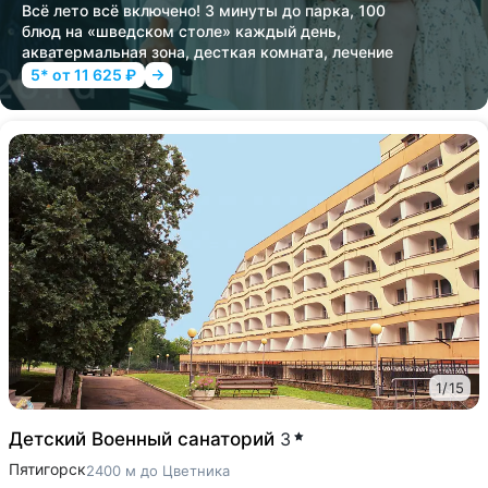
Всё лето всё включено! 3 минуты до парка, 100
блюд на «шведском столе» каждый день,
акватермальная зона, десткая комната, лечение
5* от 11 625 ₽
1
/
15
Детский Военный санаторий
3
Пятигорск
2400 м до Цветника