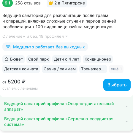
9.1
258 отзывов
2
в Пятигорске
Ведущий санаторий для реабилитации после травм
и операций, включая сложные случаи и период ранней
реабилитации • 100 видов лицензий на медицинскую
деятельность, более 2500 видов медуслуг и процедур •
С лечением и без,
19 профилей
Доступная среда для гостей на колясках: в номерах,
на территории, в столовой • Расположен...
Медцентр работает без выходных
Бювет
Свой парк
Дети с 4 лет
Кондиционер
Детская комната
Сауна / хаммам
Тренажерный зал
ещё 1
5200 ₽
от
Выбрать
сут/чел, с лечением
Ведущий санаторий профиля «Опорно-двигательный
аппарат»
Ведущий санаторий профиля «Сердечно-сосудистая
система»