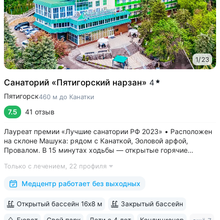
1
/
23
Санаторий «Пятигорский нарзан»
4
Пятигорск
460 м до Канатки
7.5
41 отзыв
Лауреат премии «Лучшие санатории РФ 2023» • Расположен
на склоне Машука: рядом с Канаткой, Эоловой арфой,
Провалом. В 15 минутах ходьбы — открытые горячие
источники «Бесстыжие ванны» • Из окон виден белоснежный
Только с лечением,
22 профиля
Эльбрус и Кавказский хребет — наблюдайте самые красивые
рассветы и закаты в городе •...
Медцентр работает без выходных
Открытый бассейн 16х8 м
Закрытый бассейн