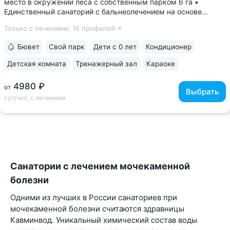
место в окружении леса с собственным парком 6 га •
Единственный санаторий с бальнеолечением на основе
«Пятигорского нарзана» № 24: минеральные ванны,
Только с лечением,
16 профилей
ингаляции, орошения. Природная минеральная вода
поступает напрямую из скважины, сохраняя...
Бювет
Свой парк
Дети с 0 лет
Кондиционер
Детская комната
Тренажерный зал
Караоке
4980 ₽
от
Выбрать
сут/чел, с лечением
Санатории с лечением мочекаменной
болезни
Одними из лучших в России санаториев при
мочекаменной болезни считаются здравницы
Кавминвод. Уникальный химический состав воды