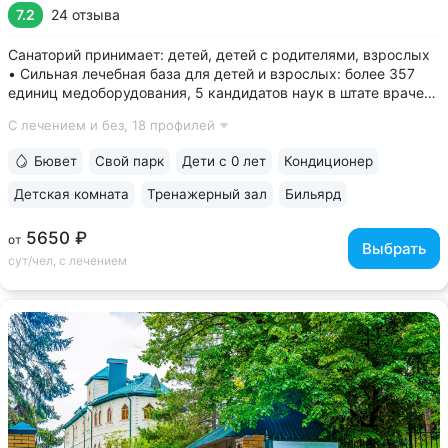
7.2
24 отзыва
Санаторий принимает: детей, детей с родителями, взрослых
• Сильная лечебная база для детей и взрослых: более 357
единиц медоборудования, 5 кандидатов наук в штате врачей,
программы лечения и реабилитации • Золотая медаль
С лечением и без,
18 профилей
«Лучшая здравница для семейного отдыха — 2023» •
Уединенное расположение:...
Бювет
Свой парк
Дети с 0 лет
Кондиционер
Детская комната
Тренажерный зал
Бильярд
5650 ₽
от
Выбрать
сут/чел, с лечением