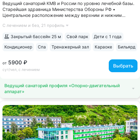
Ведущий санаторий КМВ и России по уровню лечебной базы.
Старейшая здравница Министерства Обороны РФ •
Центральное расположение между верхним и нижним
парком. В 5–8 минутах: верхний парк — Канатка, Эолова
С лечением и без,
21 профиль
арфа, бульвар Гагарина, нижний — Дом-музей Лермонтова,
Цветник, Лермонтовская галерея,...
Закрытый бассейн 25 м
Свой парк
Дети с 1 года
Кондиционер
Спа
Тренажерный зал
Караоке
Бильярд
5900 ₽
от
Выбрать
сут/чел, с лечением
Ведущий санаторий профиля «Опорно-двигательный
аппарат»