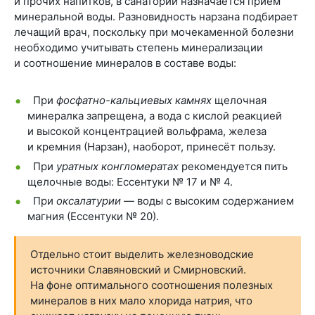
и прочих напитков, в санатории назначается приём
минеральной воды. Разновидность нарзана подбирает
лечащий врач, поскольку при мочекаменной болезни
необходимо учитывать степень минерализации
и соотношение минералов в составе воды:
При
фосфатно-кальциевых камнях
щелочная
минералка запрещена, а вода с кислой реакцией
и высокой концентрацией вольфрама, железа
и кремния (Нарзан), наоборот, принесёт пользу.
При
уратных
конгломератах
рекомендуется пить
щелочные воды: Ессентуки № 17 и № 4.
При
оксалатурии
— воды с высоким содержанием
магния (Ессентуки № 20).
Отдельно стоит выделить железноводские
источники Славяновский и Смирновский.
На фоне оптимального соотношения полезных
минералов в них мало хлорида натрия, что