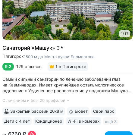
1
/
17
Санаторий «Машук»
3
Пятигорск
1500 м до Места дуэли Лермонтова
9.2
129 отзывов
1
в Пятигорске
Самый сильный санаторий по лечению заболеваний глаз
на Кавминводах. Имеет крупнейшее офтальмологическое
отделение • Уединенное расположение у подножия Машука.
В пешей доступности: Место дуэли Лермонтова, смотровая
С лечением и без,
20 профилей
площадка Ворота любви, начало терренкура вокруг Машука.
В 5 минутах ж/д станция...
Закрытый бассейн 20х8 м
Бювет
Свой парк
Дети с 4 лет
Кондиционер
Wi-Fi в номерах
ещё 3
6760 ₽
от