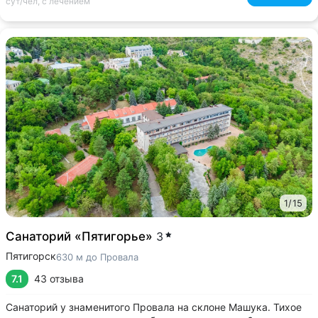
сут/чел, с лечением
1
/
15
Санаторий «Пятигорье»
3
Пятигорск
630 м до Провала
7.1
43 отзыва
Санаторий у знаменитого Провала на склоне Машука. Тихое