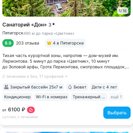
1
/
16
Санаторий «Дон»
3
Пятигорск
490 м до парка «Цветник»
8.9
203 отзыва
4
в Пятигорске
Тихая часть курортной зоны, напротив — дом-музей им.
Лермонтова. 5 минут до парка «Цветник», 10 минут
до Эоловой арфы, Грота Лермонтова, смотровых площадок,
канатной дороги • Два бювета углекисло-сероводородной
С лечением и без,
17 профилей
минеральной воды № 29. Воду этого источника можно
попробовать только в санатории...
Закрытый бассейн 25х7 м
Бювет
Дети с 4 лет
Кондиционер
Wi-Fi в номерах
Тренажерный зал
ещё 1
6100 ₽
от
Выбрать
сут/чел, с лечением