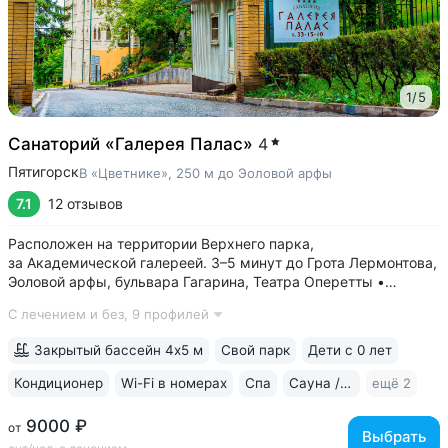
1
/
5
Санаторий «Галерея Палас»
4
Пятигорск
В «Цветнике», 250 м до Эоловой арфы
7.1
12 отзывов
Расположен на территории Верхнего парка,
за Академической галереей. 3–5 минут до Грота Лермонтова,
Эоловой арфы, бульвара Гагарина, Театра Оперетты •
Естественные каменные ванны в уступе горы
С лечением и без,
9 профилей
с Михайловским источником за зданием санатория. Ванны
бесплатные. Минеральная вода помогает при...
Закрытый бассейн 4х5 м
Свой парк
Дети с 0 лет
Кондиционер
Wi-Fi в номерах
Спа
Сауна / хаммам
ещё 2
9000 ₽
от
Выбрать