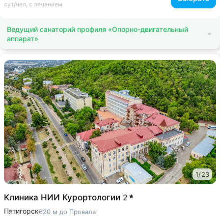
сут/чел, с лечением
Ведущий санаторий профиля «Опорно-двигательный
аппарат»
1
/
23
Клиника НИИ Курортологии
2
Пятигорск
620 м до Провала