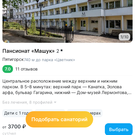
1
/
10
Пансионат «Машук»
2
Пятигорск
740 м до парка «Цветник»
7.0
11 отзывов
Центральное расположение между верхним и нижним
парком. В 5–8 минутах: верхний парк — Канатка, Эолова
арфа, бульвар Гагарина, нижний — Дом-музей Лермонтова,
Цветник, Лермонтовская галерея, Верхний рынок •
Без лечения,
8 профилей
Несколько бюветов минеральной воды рядом: бюветы
источников № 1, № 4, № 7 и № 19...
Дети с 1 года
Кондиционер
Wi-Fi в номерах
Подобрать санаторий
3700 ₽
от
Выбрать
сут/чел