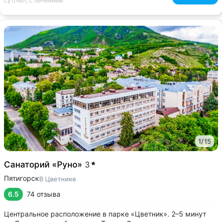
сут/чел, с лечением
1
/
15
Санаторий «Руно»
3
Пятигорск
В Цветнике
6.5
74 отзыва
Центральное расположение в парке «Цветник». 2–5 минут