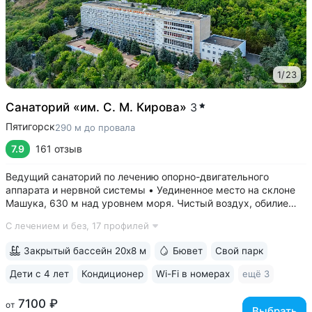
1
/
23
Санаторий «им. С. М. Кирова»
3
Пятигорск
290 м до провала
7.9
161 отзыв
Ведущий санаторий по лечению опорно-двигательного
аппарата и нервной системы • Уединенное место на склоне
Машука, 630 м над уровнем моря. Чистый воздух, обилие
зелени, тишина • 8 минут до Провала, горячих источников
С лечением и без,
17 профилей
«Бесстыжие ванны», бювета источника № 24. Прямой выход
на терренкур вокруг...
Закрытый бассейн 20х8 м
Бювет
Свой парк
Дети с 4 лет
Кондиционер
Wi-Fi в номерах
ещё 3
7100 ₽
от
Выбрать