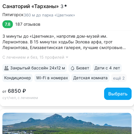
Санаторий «Тарханы»
3
Пятигорск
360 м до парка «Цветник»
7.8
187 отзывов
3 минуты до «Цветника», напротив дом-музей им.
Лермонтова. В 15 минутах ходьбы Эолова арфа, грот
Лермонтова, Елизаветинская галерея, лучшие смотровые
площадки • Бювет источника № 1 «Красноармейский»
С лечением и без,
15 профилей
напротив санатория, 7 минут прогулки до Центральной
питьевой галереи • Балконы во всех номерах:...
Закрытый бассейн 24x12 м
Бювет
Дети с 4 лет
Кондиционер
Wi-Fi в номерах
Детская комната
ещё 2
6850 ₽
от
Выбрать
сут/чел, с лечением