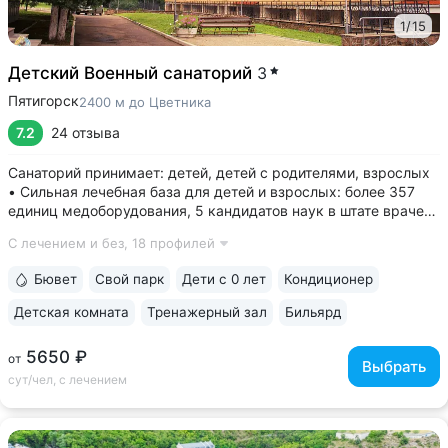
1
/
15
Детский Военный санаторий
3
Пятигорск
2400 м до Цветника
7.2
24 отзыва
Санаторий принимает: детей, детей с родителями, взрослых
• Сильная лечебная база для детей и взрослых: более 357
единиц медоборудования, 5 кандидатов наук в штате врачей,
программы лечения и реабилитации • Золотая медаль
С лечением и без,
18 профилей
«Лучшая здравница для семейного отдыха — 2023» •
Уединенное расположение:...
Бювет
Свой парк
Дети с 0 лет
Кондиционер
Детская комната
Тренажерный зал
Бильярд
5650 ₽
от
Выбрать
сут/чел, с лечением