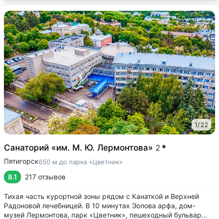
1
/
22
Санаторий «им. М. Ю. Лермонтова»
2
Пятигорск
650 м до парка «Цветник»
8.1
217 отзывов
Тихая часть курортной зоны рядом с Канаткой и Верхней
Радоновой лечебницей. В 10 минутах Эолова арфа, дом-
музей Лермонтова, парк «Цветник», пешеходный бульвар