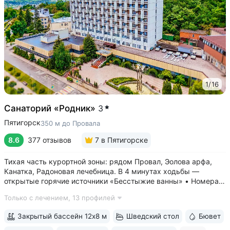
1
/
16
Санаторий «Родник»
3
Пятигорск
350 м до Провала
8.6
377 отзывов
7
в Пятигорске
Тихая часть курортной зоны: рядом Провал, Эолова арфа,
Канатка, Радоновая лечебница. В 4 минутах ходьбы —
открытые горячие источники «Бесстыжие ванны» • Номера
с видом на лес или панораму Пятигорска. В ясную погоду
Только с лечением,
13 профилей
виден Эльбрус и Кавказский хребет. Есть номера с балконом
• Основной корпус...
Закрытый бассейн 12х8 м
Шведский стол
Бювет