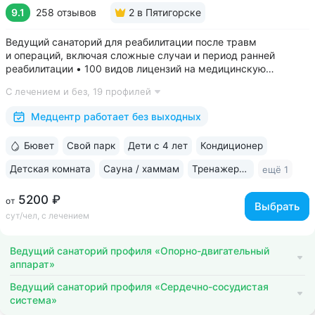
9.1
258 отзывов
2
в Пятигорске
Ведущий санаторий для реабилитации после травм
и операций, включая сложные случаи и период ранней
реабилитации • 100 видов лицензий на медицинскую
деятельность, более 2500 видов медуслуг и процедур •
С лечением и без,
19 профилей
Доступная среда для гостей на колясках: в номерах,
на территории, в столовой • Расположен...
Медцентр работает без выходных
Бювет
Свой парк
Дети с 4 лет
Кондиционер
Детская комната
Сауна / хаммам
Тренажерный зал
ещё 1
5200 ₽
от
Выбрать
сут/чел, с лечением
Ведущий санаторий профиля «Опорно-двигательный
аппарат»
Ведущий санаторий профиля «Сердечно-сосудистая
система»