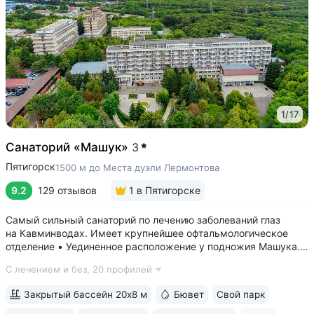
1
/
17
Санаторий «Машук»
3
Пятигорск
1500 м до Места дуэли Лермонтова
9.2
129 отзывов
1
в Пятигорске
Самый сильный санаторий по лечению заболеваний глаз
на Кавминводах. Имеет крупнейшее офтальмологическое
отделение • Уединенное расположение у подножия Машука.
В пешей доступности: Место дуэли Лермонтова, смотровая
С лечением и без,
20 профилей
площадка Ворота любви, начало терренкура вокруг Машука.
В 5 минутах ж/д станция...
Закрытый бассейн 20х8 м
Бювет
Свой парк