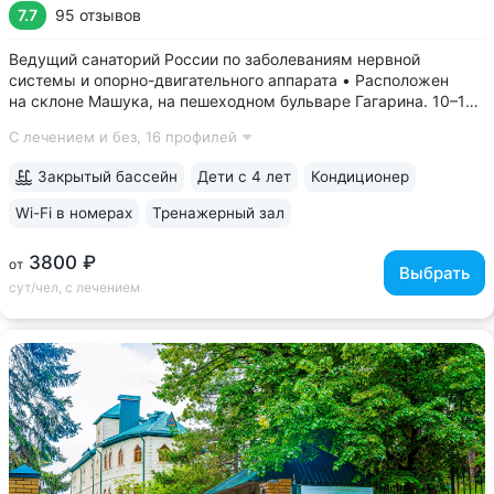
7.7
95 отзывов
Ведущий санаторий России по заболеваниям нервной
системы и опорно-двигательного аппарата • Расположен
на склоне Машука, на пешеходном бульваре Гагарина. 10–15
минут до Провала, Эоловой арфы, Канатки, бювета источника
С лечением и без,
16 профилей
№ 24 • Высокий уровень научной и лечебной базы, является
филиалом федерального...
Закрытый бассейн
Дети с 4 лет
Кондиционер
Wi-Fi в номерах
Тренажерный зал
3800 ₽
от
Выбрать
сут/чел, с лечением