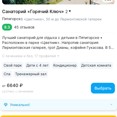
Санаторий «Горячий Ключ»
2
Пятигорск
В «Цветнике», 50 м до Лермонтовской галереи
8.3
45 отзывов
Лучший санаторий для отдыха с детьми в Пятигорске •
Расположен в парке «Цветник». Напротив санатория:
Лермонтовская галерея, грот Дианы, кофейня Гукасова. В 5-х
минутах: Орел, Китайская беседка, Театр Оперетты,
С лечением и без,
17 профилей
Краеведческий музей, Спасский собор • Центральная
нарзанная галерея в 2-х минутах....
Свой парк
Дети с 4 лет
Кондиционер
Детская комната
Спа
Тренажерный зал
6640 ₽
от
Выбрать
сут/чел, с лечением
Уникально!