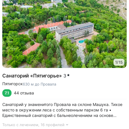
1
/
15
Санаторий «Пятигорье»
3
Пятигорск
630 м до Провала
7.1
44 отзыва
Санаторий у знаменитого Провала на склоне Машука. Тихое
место в окружении леса с собственным парком 6 га •
Единственный санаторий с бальнеолечением на основе
«Пятигорского нарзана» № 24: минеральные ванны,
Только с лечением,
16 профилей
ингаляции, орошения. Природная минеральная вода