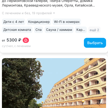
до Лермонтовской галереи, Театра Оперетты, домика
Лермонтова, Краеведческого музея, Орла, Китайской
беседки • 200 м между основным корпусом и корпусом
С лечением и без,
19 профилей
«Каштан». Теплые переходы между основным и лечебным
корпусом, столовой • Центральная...
Дети с 4 лет
Кондиционер
Wi-Fi в номерах
Детская комната
Спа
Сауна / хаммам
Караоке
ещё 2
5300 ₽
от
Выбрать
сут/чел, с лечением