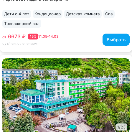
Дети с 4 лет
Кондиционер
Детская комната
Спа
Тренажерный зал
6673 ₽
15%
11.05-14.03
от
Выбрать
сут/чел, с лечением
1
/
23