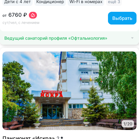
Дети с 4 лет
Кондиционер
Wi-Fi в номерах
ещё 3
6760 ₽
от
Выбрать
сут/чел, с лечением
Ведущий санаторий профиля «Офтальмология»
1
/
20
Пансионат «Искра»
2