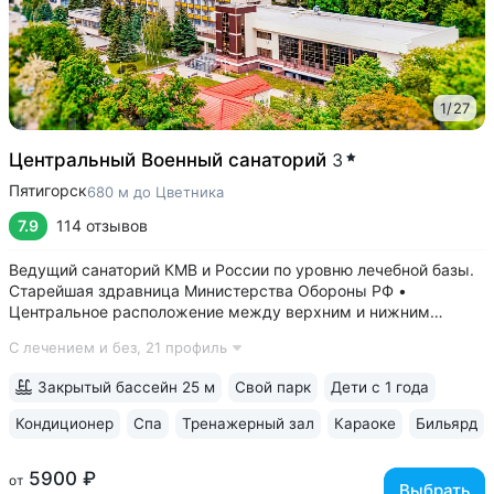
1
/
27
Центральный Военный санаторий
3
Пятигорск
680 м до Цветника
7.9
114 отзывов
Ведущий санаторий КМВ и России по уровню лечебной базы.
Старейшая здравница Министерства Обороны РФ •
Центральное расположение между верхним и нижним
парком. В 5–8 минутах: верхний парк — Канатка, Эолова
С лечением и без,
21 профиль
арфа, бульвар Гагарина, нижний — Дом-музей Лермонтова,
Цветник, Лермонтовская галерея,...
Закрытый бассейн 25 м
Свой парк
Дети с 1 года
Кондиционер
Спа
Тренажерный зал
Караоке
Бильярд
5900 ₽
от
Выбрать