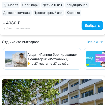
поступает напрямую из скважины, сохраняя...
Бювет
Свой парк
Дети с 0 лет
Кондиционер
Детская комната
Тренажерный зал
Караоке
4980 ₽
от
Выбрать
сут/чел, с лечением
Отдыхайте выгоднее
Все акции
Акция «Раннее бронирование»
в санатории «Источник»,
Ессентуки
с 27 марта по 27 декабря