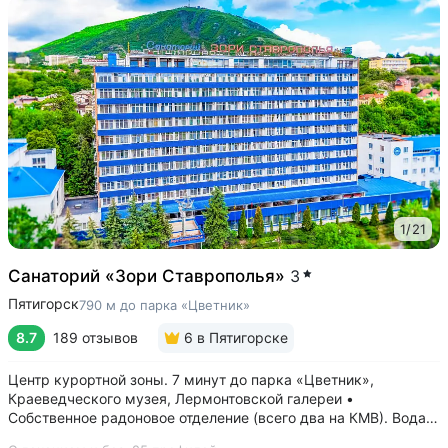
1
/
21
Санаторий «Зори Ставрополья»
3
Пятигорск
790 м до парка «Цветник»
8.7
189 отзывов
6
в Пятигорске
Центр курортной зоны. 7 минут до парка «Цветник»,
Краеведческого музея, Лермонтовской галереи •
Собственное радоновое отделение (всего два на КМВ). Вода
для радоновых ванн поступает напрямую из источника,