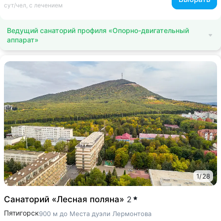
сут/чел, с лечением
Ведущий санаторий профиля «Опорно-двигательный
аппарат»
1
/
28
Санаторий «Лесная поляна»
2
Пятигорск
900 м до Места дуэли Лермонтова