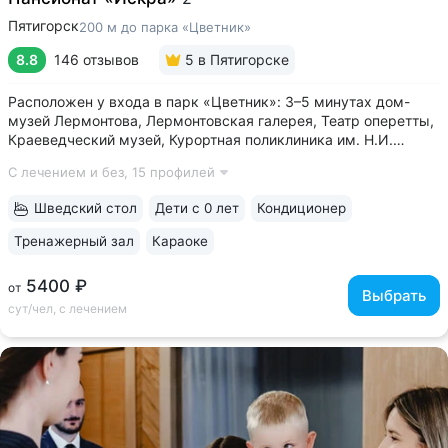
Пятигорск
200 м до парка «Цветник»
8.8
146 отзывов
5
в Пятигорске
Расположен у входа в парк «Цветник»: 3–5 минутах дом-
музей Лермонтова, Лермонтовская галерея, Театр оперетты,
Краеведческий музей, Курортная поликлиника им. Н.И.
Пирогова • Центральная питьевая галерея Пятигорска
С лечением и без,
15 профилей
с тремя видами минеральных источников № 2, № 17,
«Красноармейский» в трех минутах...
Шведский стол
Дети с 0 лет
Кондиционер
Тренажерный зал
Караоке
5400 ₽
от
Выбрать
сут/чел, с лечением