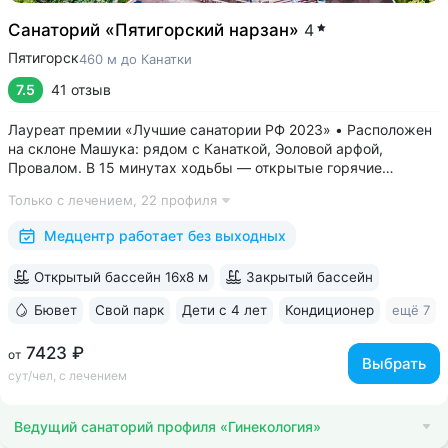
Санаторий «Пятигорский нарзан»
4
Пятигорск
460 м до Канатки
7.5
41 отзыв
Лауреат премии «Лучшие санатории РФ 2023» • Расположен
на склоне Машука: рядом с Канаткой, Эоловой арфой,
Провалом. В 15 минутах ходьбы — открытые горячие
источники «Бесстыжие ванны» • Из окон виден белоснежный
Только с лечением,
22 профиля
Эльбрус и Кавказский хребет — наблюдайте самые красивые
рассветы и закаты в городе •...
Медцентр работает без выходных
Открытый бассейн 16х8 м
Закрытый бассейн
Бювет
Свой парк
Дети с 4 лет
Кондиционер
ещё 7
7423 ₽
от
Выбрать
сут/чел, с лечением
Ведущий санаторий профиля «Гинекология»