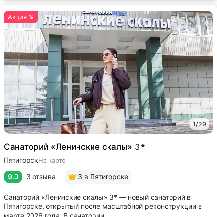
Акция %
1
/
29
Санаторий «Ленинские скалы»
3
Пятигорск
На карте
9.0
3 отзыва
3
в Пятигорске
Санаторий «Ленинские скалы» 3* — новый санаторий в
Пятигорске, открытый после масштабной реконструкции в
марте 2026 года. В санатории ...