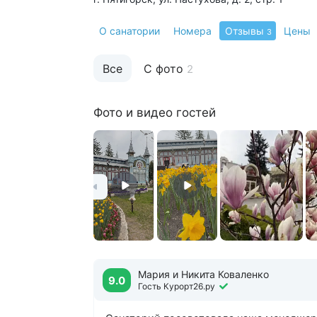
О санатории
Номера
Отзывы
Цены
3
Все
С фото
2
Фото и видео гостей
Мария и Никита Коваленко
9.0
Гость Курорт26.ру