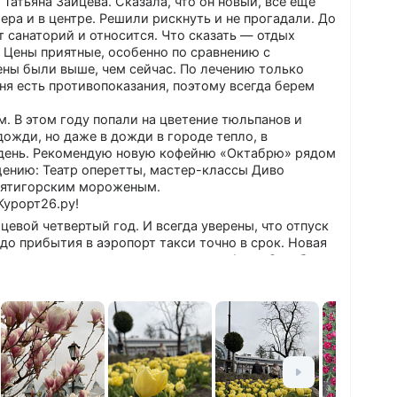
атьяна Зайцева. Сказала, что он новый, все еще
ера и в центре. Решили рискнуть и не прогадали. До
т санаторий и относится. Что сказать — отдых
 Цены приятные, особенно по сравнению с
ены были выше, чем сейчас. По лечению только
еня есть противопоказания, поэтому всегда берем
 В этом году попали на цветение тюльпанов и
ожди, но даже в дожди в городе тепло, в
 день. Рекомендую новую кофейню «Октабрю» рядом
щению: Театр оперетты, мастер-классы Диво
пятигорским мороженым.
Курорт26.ру!
цевой четвертый год. И всегда уверены, что отпуск
до прибытия в аэропорт такси точно в срок. Новая
ющем году увидеть там скидки на кофе в «Октабрю».