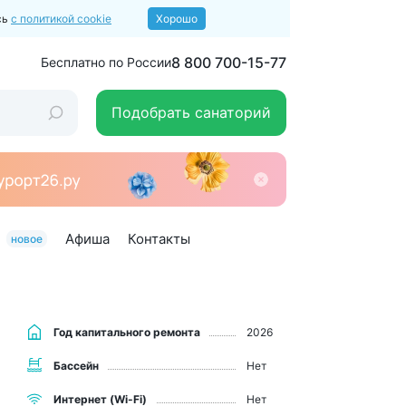
сь
с политикой cookie
Хорошо
8 800 700-15-77
Бесплатно по России
Подобрать санаторий
Афиша
Контакты
новое
Год капитального ремонта
2026
Бассейн
Нет
Интернет (Wi-Fi)
Нет