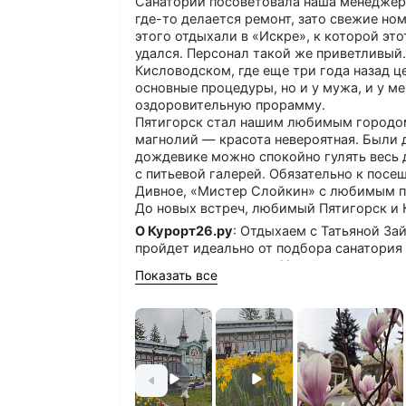
Санаторий посоветовала наша менеджер Т
где-то делается ремонт, зато свежие ном
этого отдыхали в «Искре», к которой это
удался. Персонал такой же приветливый.
Кисловодском, где еще три года назад ц
основные процедуры, но и у мужа, и у м
оздоровительную прорамму.
Пятигорск стал нашим любимым городом.
магнолий — красота невероятная. Были д
дождевике можно спокойно гулять весь
с питьевой галерей. Обязательно к посе
Дивное, «Мистер Слойкин» с любимым 
До новых встреч, любимый Пятигорск и 
О Курорт26.ру
: Отдыхаем с Татьяной Зай
пройдет идеально от подбора санатория 
чудесная карта гостя. Надеемся в следу
Показать все