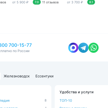
ывов
от 5 900 ₽
11 отзывов
от 3 700 ₽
217 от
7.0
8.1
800 700-15-77
сплатно по России
Железноводск
Ессентуки
Удобства и услуги
педия
8
ТОП-10