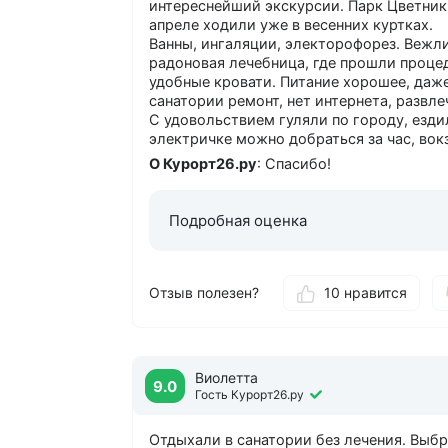
интереснейший экскурсии. Парк Цветник,
апреле ходили уже в весенних куртках.
Ванны, ингаляции, электорофорез. Вежл
радоновая лечебница, где прошли проце
удобные кровати. Питание хорошее, даже 
санатории ремонт, нет интернета, развле
С удовольствием гуляли по городу, езди
электричке можно добраться за час, вок
О Курорт26.ру
: Спасибо!
Подробная оценка
Отзыв полезен?
10 нравится
Виолетта
9.0
Гость Курорт26.ру
Отдыхали в санатории без лечения. Выб