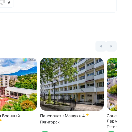
9
й Военный
Пансионат «Машук»
4
Санаторий «
Лермонтов
Пятигорск
Пятигорск