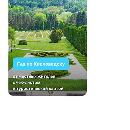
Гид по Кисловодску
от местных жителей
с чек-листом
и туристической картой