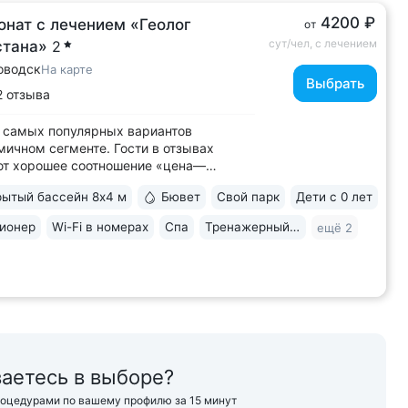
4200 ₽
онат с лечением «Геолог
от
сут/чел, с лечением
стана»
2
оводск
На карте
Выбрать
2 отзыва
 самых популярных вариантов
мичном сегменте. Гости в отзывах
ют хорошее соотношение «цена—
о» • Уединенное расположение среди
ытый бассейн 8х4 м
Бювет
Свой парк
Дети с 0 лет
 подножия горы Бештау. Тишина и покой.
рия заповедника 6 га с цветущими
ионер
Wi-Fi в номерах
Спа
Тренажерный зал
ещё 2
ми, беседками, чистым воздухом,
ми для...
аетесь в выборе?
роцедурами по вашему профилю за 15 минут