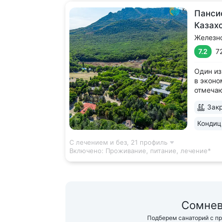
Панси
Казах
Железн
7.2
7
Один из
в эконо
отмеча
качеств
Закр
леса, у
Террито
Кондиц
деревья
дорожка
С лечением и без,
21 профиль
Включено:
Проживание, питание, лечение*
Сомнев
Подберем санаторий с п