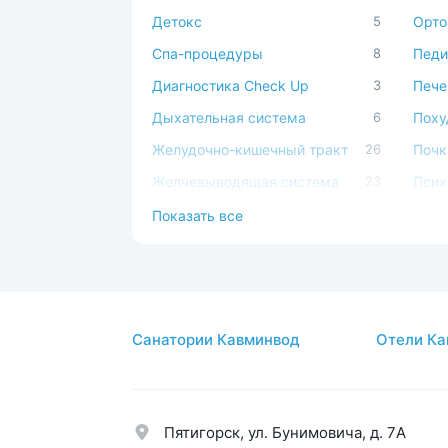
Детокс
5
Орто
Спа-процедуры
8
Педи
Диагностика Check Up
3
Пече
Дыхательная система
6
Поху
Желудочно-кишечный тракт
26
Почк
Желчевыводящая система
23
Псих
Заболевания кожи
1
Реаб
Показать все
Иммунная система
1
Серд
Косметология
1
Сист
Костно-мышечная система
5
Суст
Санатории Кавминвод
Отели Ка
ЛОР
2
Урол
Мочеполовая система
25
Эндо
Пятигорск, ул. Бунимовича, д. 7A