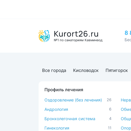
8 
Бе
Все города
Кисловодск
Пятигорск
Профиль лечения
Оздоровление (без лечения)
26
Нерв
Андрология
6
Обме
Бронхолегочная система
4
Обще
Гинекология
11
Опор