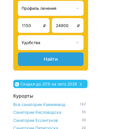
Профиль лечения
₽
₽
Удобства
Найти
Скидки до 20% на лето 2026
3
Курорты
Все санатории Кавминвод
142
Санатории Кисловодска
55
Санатории Ессентуков
36
Санатории Пятигорска
24