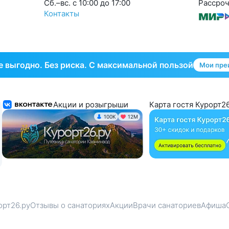
Cб.–вс. с 10:00 до 17:00
Рассроч
Контакты
 выгодно. Без риска. С максимальной пользой
Мои пре
Акции и розыгрыши
Карта гостя Курорт26
100K
12М
орт26.ру
Отзывы о санаториях
Акции
Врачи санаториев
Афиша