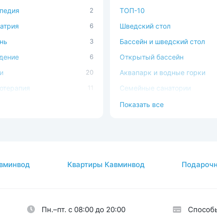
педия
2
ТОП-10
атрия
6
Шведский стол
нь
3
Бассейн и шведский стол
дение
6
Открытый бассейн
и
20
Аквапарк и водные горки
отерапия
11
Семейные санатории
илитация после COVID-19
12
SPA
Показать все
ечно-сосудистая система
1
В окружении леса
ема кровообращения
1
С домашними животными
авы
2
Доступная среда
вминвод
Квартиры Кавминвод
Подарочн
огия
25
кринная система
5
Пн.–пт. с 08:00 до 20:00
Способ