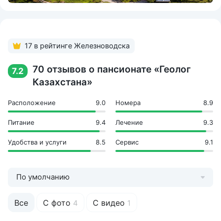
Бассейн
Библиотека
Бильярд
Волейбольная площадка
17 в рейтинге Железноводска
Караоке
Кинозал
70 отзывов о пансионате «Геолог
7.2
Минифутбольная площадка
Казахстана»
Настольный теннис
Пешие прогулки
Расположение
9.0
Номера
8.9
Развлекательные программы
Танцпол
Питание
9.4
Лечение
9.3
Шахматы
Экскурсии
Удобства и услуги
8.5
Сервис
9.1
Инфраструктура
Детская игровая площадка
По умолчанию
Кабельное ТВ в номерах
Кафе
Киноконцертный зал
Все
С фото
С видео
4
1
Количество корпусов: 6
Кондиционеры в номерах