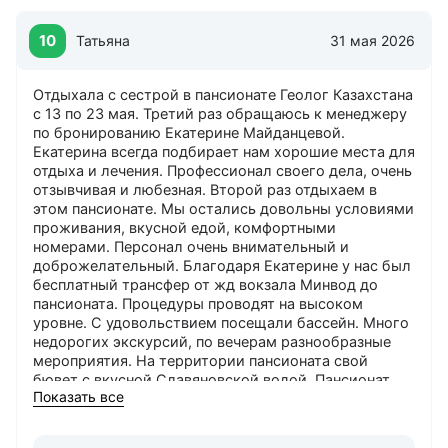
10
Татьяна
31 мая 2026
Отдыхала с сестрой в пансионате Геолог Казахстана
с 13 по 23 мая. Третий раз обращаюсь к менеджеру
по бронированию Екатерине Майданцевой.
Екатерина всегда подбирает нам хорошие места для
отдыха и лечения. Профессионал своего дела, очень
отзывчивая и любезная. Второй раз отдыхаем в
этом пансионате. Мы остались довольны условиями
проживания, вкусной едой, комфортными
номерами. Персонал очень внимательный и
доброжелательный. Благодаря Екатерине у нас был
бесплатный трансфер от жд вокзала Минвод до
пансионата. Процедуры проводят на высоком
уровне. С удовольствием посещали бассейн. Много
недорогих экскурсий, по вечерам разнообразные
мероприятия. На территории пансионата свой
бювет с вкусной Славяновской водой. Пансионат
Показать все
находится в лесной зоне с чистым воздухом.
Наслаждались запахом леса и цветущих растений.
Многие отдыхающие приезжают не в первый раз.