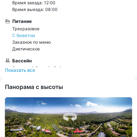
Время заезда: 12:00
Время выезда: 08:00
Питание
Трехразовое
С бюветом
Заказное по меню
Диетическое
Бассейн
Закрытый бассейн 8х4 м
Показать всe
За дополнительную плату
Панорама с высоты
Расстояние
От ж/д вокзала 5 км
От Аэропорта 25 км
В парке
Источник на территории
До центра города 7 км
Развлечения