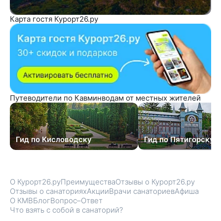
Карта гостя Курорт26.ру
Путеводители по Кавминводам от местных жителей
Гид по Кисловодску
Гид по Пятигорску
О Курорт26.ру
Преимущества
Отзывы о Курорт26.ру
Отзывы о санаториях
Акции
Врачи санаториев
Афиша
О КМВ
Блог
Вопрос–Ответ
Что взять с собой в санаторий?