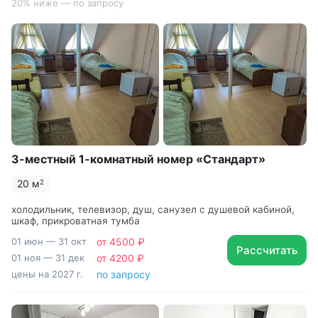
20% ниже — по запросу
«Зеленый квартал» и добраться до Пятигорска,
Железноводска, Кисловодска, Ессентуков на
электричке или автобусе
Еженедельно проводятся обзорные экскурсии
по Железноводску и Пятигорску
Возможно размещение с домашними животными
до 5 кг
3-местный 1-комнатный номер «Стандарт»
20 м
2
холодильник, телевизор, душ, санузел с душевой кабиной,
шкаф, прикроватная тумба
01 июн — 31 окт
от 4500 ₽
Рассчитать
01 ноя — 31 дек
от 4200 ₽
цены на 2027 г.
по запросу