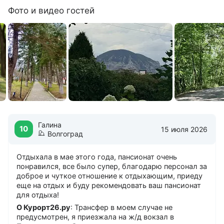
Фото и видео гостей
Коттеджи
Охраняемая стоянка
Сад
Собственный бювет
Собственный парк
Холл на этаже
Бизнес-услуги
Конференц-зал
Проектор
Факс
Галина
10
15 июля 2026
Ксерокс
Волгоград
Интернет
Микрофон/колонки
Отдыхала в мае этого года, пансионат очень
понравился, все было супер, благодарю персонал за
Интернет
доброе и чуткое отношение к отдыхающим, приеду
Бесплатный в холле
еще на отдых и буду рекомендовать ваш пансионат
для отдыха!
Бесплатный на территории
Бесплатный в номерах
О Курорт26.ру
: Трансфер в моем случае не
предусмотрен, я приезжала на ж/д вокзал в