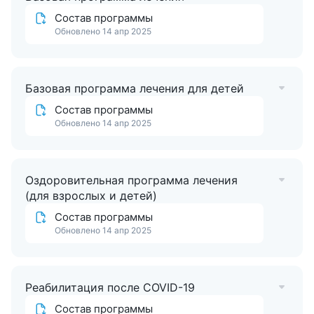
Пансионат с лечением «Геолог Казахстана»
предоставляет возможность размещения с
Состав программы
Обновлено 14 апр 2025
животными.
Необходимо предварительно связаться с
пансионатом и предупредить о своём желании
приехать с домашним любимцем, уточнить требования
и правила размещения. Услуга предоставляется платно.
Базовая программа лечения для детей
Состав программы
Обновлено 14 апр 2025
Оздоровительная программа лечения
(для взрослых и детей)
Состав программы
Обновлено 14 апр 2025
Реабилитация после COVID-19
Состав программы