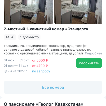
2-местный 1-комнатный номер «Стандарт»
14 м
1 допместо
2
холодильник, кондиционер, телевизор, душ, телефон,
санузел с душевой кабиной, ванные принадлежности,
кровати с ортопедическими матрацами, двуспальная
Подробнее
кровать, шкаф, две прикроватные тумбочки, зеркало,
01 июн — 31 окт
от 5000 ₽
умывальник, ванная комната
Рассчитать
01 ноя — 31 дек
от 4700 ₽
цены на 2027 г.
по запросу
Все номера
О пансионате «Геолог Казахстана»