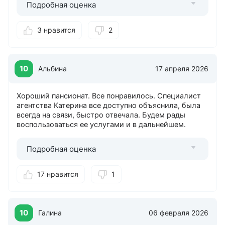
Всем рекомендую обращаться в агентство Курорт26
Подробная оценка
к Екатерине Майданцевой, а также посетить этот
пансионат. С уважением, Татьяна Александровна,
3 нравится
2
город Новочеркасск.
10
Альбина
17 апреля 2026
Хороший пансионат. Все понравилось. Специалист
агентства Катерина все доступно объяснила, была
всегда на связи, быстро отвечала. Будем рады
воспользоваться ее услугами и в дальнейшем.
Подробная оценка
17 нравится
1
10
Галина
06 февраля 2026