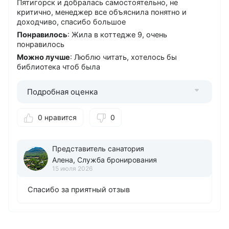
Банкоматы
Пятигорск и добралась самостоятельно, не
критично, менеджер все объяснила понятно и
Сбербанк
доходчиво, спасибо большое
Стоянка
Понравилось
: Жила в коттедже 9, очень
понравилось
Бесплатная охраняемая
Можно лучше
: Люблю читать, хотелось бы
Дети
библиотека чтоб была
от 0 лет
Детская игровая площадка
Подробная оценка
Лечение с 6 лет
0 нравится
0
Прокат
Велосипедов
Спортинвентаря
Представитель санатория
Алена, Служба бронирования
Услуги
15 июля 2026
Spa
Глажение одежды
Спасибо за приятный отзыв
Доставка прессы
Массаж
Парная (баня)