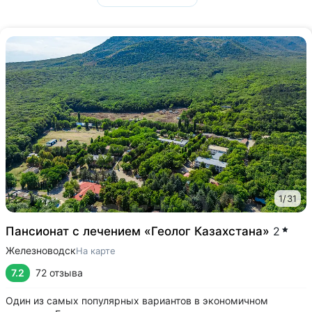
1
/
31
Пансионат с лечением «Геолог Казахстана»
2
Железноводск
На карте
7.2
72 отзыва
Один из самых популярных вариантов в экономичном