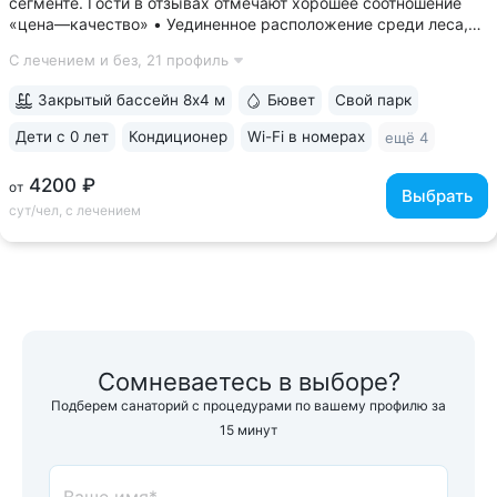
сегменте. Гости в отзывах отмечают хорошее соотношение
«цена—качество» • Уединенное расположение среди леса,
у подножия горы Бештау. Тишина и покой. Территория
С лечением и без,
21 профиль
заповедника 6 га с цветущими деревьями, беседками,
чистым воздухом, дорожками для...
Закрытый бассейн 8х4 м
Бювет
Свой парк
Дети с 0 лет
Кондиционер
Wi-Fi в номерах
ещё 4
4200 ₽
от
Выбрать
сут/чел, с лечением
Сомневаетесь в выборе?
Подберем санаторий с процедурами по вашему профилю за
15 минут