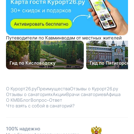
Путеводители по Кавминводам от местных жителей
Гид по Кисловодску
Гид по Пятигорску
О Курорт26.ру
Преимущества
Отзывы о Курорт26.ру
Отзывы о санаториях
Акции
Врачи санаториев
Афиша
О КМВ
Блог
Вопрос–Ответ
Что взять с собой в санаторий?
100% надежно