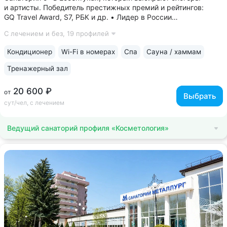
и артисты. Победитель престижных премий и рейтингов:
GQ Travel Award, S7, РБК и др. • Лидер в России
по аппаратной косметологии: массаж ICOONE, лечение
С лечением и без,
19 профилей
целлюлита и вен «Эндосфера», коррекция фигуры Tesla
Former, безинъекционная мезотерапия...
Кондиционер
Wi-Fi в номерах
Спа
Сауна / хаммам
Тренажерный зал
20 600 ₽
от
Выбрать
сут/чел, с лечением
Ведущий санаторий профиля «Косметология»