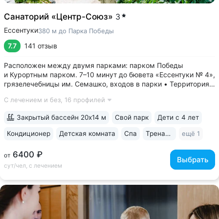
Санаторий «Центр-Союз»
3
Ессентуки
380 м до Парка Победы
7.7
141 отзыв
Расположен между двумя парками: парком Победы
и Курортным парком. 7–10 минут до бювета «Ессентуки № 4»,
грязелечебницы им. Семашко, входов в парки • Территория
санатория — парк 5 га с собственными терренкурами,
С лечением и без,
16 профилей
фонтанами, скульптурами, беседками и уличными
тренажёрами • Крытый бассейн...
Закрытый бассейн 20х14 м
Свой парк
Дети с 4 лет
Кондиционер
Детская комната
Спа
Тренажерный зал
ещё 1
6400 ₽
от
Выбрать
сут/чел, с лечением