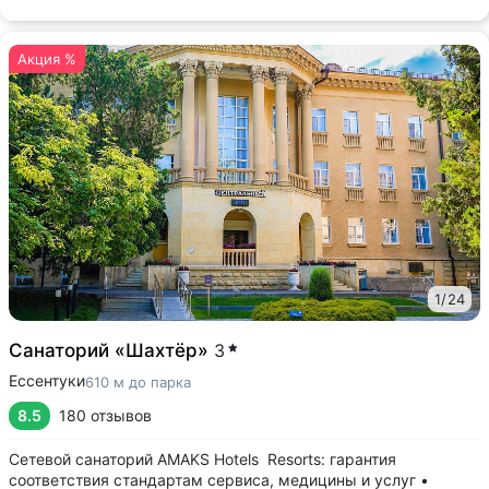
Акция %
1
/
24
Санаторий «Шахтёр»
3
Ессентуки
610 м до парка
8.5
180 отзывов
Сетевой санаторий AMAKS Hotels Resorts: гарантия
соответствия стандартам сервиса, медицины и услуг •