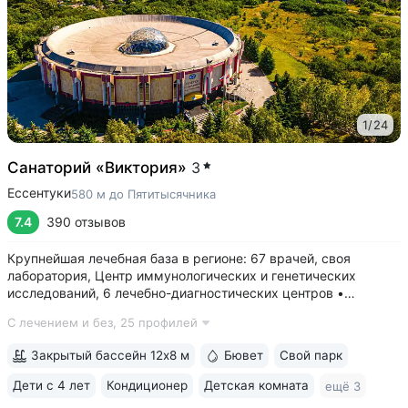
1
/
24
Санаторий «Виктория»
3
Ессентуки
580 м до Пятитысячника
7.4
390 отзывов
Крупнейшая лечебная база в регионе: 67 врачей, своя
лаборатория, Центр иммунологических и генетических
исследований, 6 лечебно-диагностических центров •
Расположен напротив Парка Победы в тихой части
С лечением и без,
25 профилей
Ессентуков. 18 минут прогулки до Грязелечебницы им.
Семашко и Курортного парка • На территории...
Закрытый бассейн 12х8 м
Бювет
Свой парк
Дети с 4 лет
Кондиционер
Детская комната
ещё 3