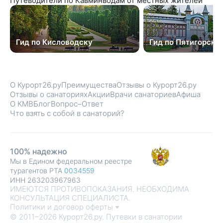
Путеводители по Кавминводам от местных жителей
Гид по Кисловодску
Гид по Пятигорску
О Курорт26.ру
Преимущества
Отзывы о Курорт26.ру
Отзывы о санаториях
Акции
Врачи санаториев
Афиша
О КМВ
Блог
Вопрос–Ответ
Что взять с собой в санаторий?
100% надежно
Мы в Едином федеральном реестре
турагентов РТА
0034559
ИНН 263203967963
ИМЕЮТСЯ ПРОТИВОПОКАЗАНИЯ. НЕОБХОДИМА
КОНСУЛЬТАЦИЯ СПЕЦИАЛИСТА.
Политики и договор оферты
© 2011–2026 Курорт26.ру. Путевки в санатории