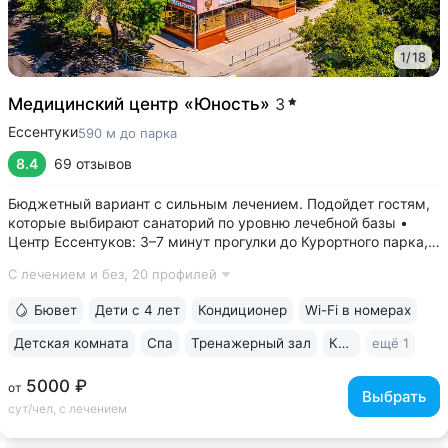
1
/
18
Медицинский центр «Юность»
3
Ессентуки
590 м до парка
8.4
69 отзывов
Бюджетный вариант с сильным лечением. Подойдет гостям,
которые выбирают санаторий по уровню лечебной базы •
Центр Ессентуков: 3–7 минут прогулки до Курортного парка,
концертного зала им. Шаляпина, галереи Источника № 17, ж/д
С лечением и без,
20 профилей
вокзала • Более 60 лет экспертизы в реабилитации
и санаторно-курортном...
Бювет
Дети с 4 лет
Кондиционер
Wi-Fi в номерах
Детская комната
Спа
Тренажерный зал
Караоке
ещё 1
5000 ₽
от
Выбрать
сут/чел, с лечением