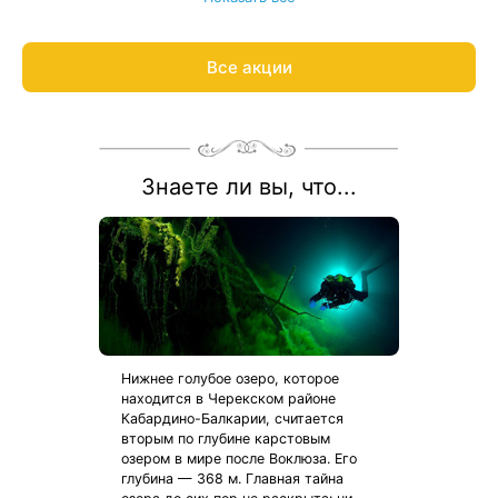
С теплом и заботой организуем отдых в санатории для ваших
близких, подарим трансфер и будем рядом на протяжении
всего отдыха.
Все акции
Подробнее о подарочных картах и путёвках
Знаете ли вы, что...
Нижнее голубое озеро, которое
находится в Черекском районе
Кабардино-Балкарии, считается
вторым по глубине карстовым
озером в мире после Воклюза. Его
глубина — 368 м. Главная тайна