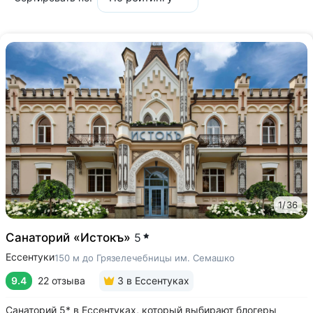
1
/
36
Санаторий «Истокъ»
5
Ессентуки
150 м до Грязелечебницы им. Семашко
9.4
22 отзыва
3
в Ессентуках
Санаторий 5* в Ессентуках, который выбирают блогеры