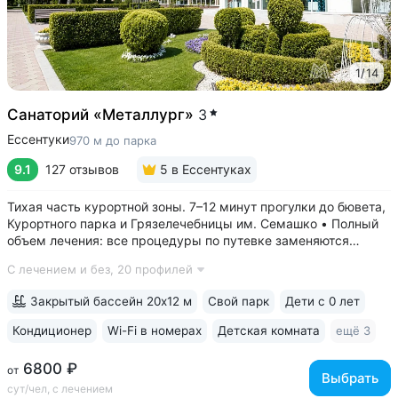
1
/
14
Санаторий «Металлург»
3
Ессентуки
970 м до парка
9.1
127 отзывов
5
в Ессентуках
Тихая часть курортной зоны. 7–12 минут прогулки до бювета,
Курортного парка и Грязелечебницы им. Семашко • Полный
объем лечения: все процедуры по путевке заменяются
на другие при наличии противопоказаний • В цену базовой
С лечением и без,
20 профилей
путевки включены дорогие процедуры: эндоскопические
исследования,...
Закрытый бассейн 20х12 м
Свой парк
Дети с 0 лет
Кондиционер
Wi-Fi в номерах
Детская комната
ещё 3
6800 ₽
от
Выбрать
сут/чел, с лечением