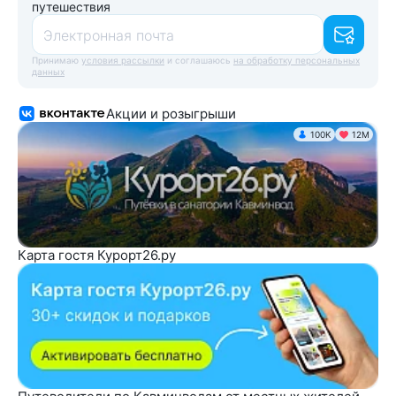
путешествия
Электронная почта
Принимаю
условия рассылки
и соглашаюсь
на обработку персональных
данных
Акции и розыгрыши
100K
12М
Карта гостя Курорт26.ру