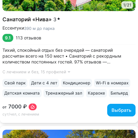
1
/
21
Санаторий «Нива»
3
Ессентуки
390 м до парка
9.1
113 отзывов
Тихий, спокойный отдых без очередей — санаторий
рассчитан всего на 150 мест • Санаторий с рекордным
количеством постоянных гостей. 97% отзывов —
положительные • 3 минуты до Курортного парка, 6–10 минут
С лечением и без,
15 профилей
до Грязелечебницы им. Семашко и бюветов минеральной
воды Ессентуки № 4,...
Свой парк
Дети с 4 лет
Кондиционер
Wi-Fi в номерах
Детская комната
Тренажерный зал
Караоке
Бильярд
7000 ₽
от
Выбрать
сут/чел, с лечением