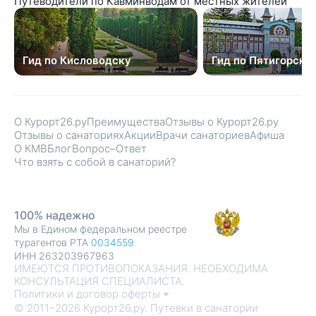
Путеводители по Кавминводам от местных жителей
Гид по Кисловодску
Гид по Пятигорску
О Курорт26.ру
Преимущества
Отзывы о Курорт26.ру
Отзывы о санаториях
Акции
Врачи санаториев
Афиша
О КМВ
Блог
Вопрос–Ответ
Что взять с собой в санаторий?
100% надежно
Мы в Едином федеральном реестре
турагентов РТА
0034559
ИНН 263203967963
ИМЕЮТСЯ ПРОТИВОПОКАЗАНИЯ. НЕОБХОДИМА
КОНСУЛЬТАЦИЯ СПЕЦИАЛИСТА.
Политики и договор оферты
© 2011–2026 Курорт26.ру. Путевки в санатории