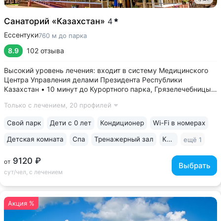
Санаторий «Казахстан»
4
Ессентуки
760 м до парка
8.9
102 отзыва
Высокий уровень лечения: входит в систему Медицинского
Центра Управления делами Президента Республики
Казахстан • 10 минут до Курортного парка, Грязелечебницы
им. Семашко, бювета источников «Ессентуки 4»
Только с лечением,
20 профилей
и «Ессентуки-Новая» • Санаторий с восточным колоритом
в интерьерах. Во всех номерах...
Свой парк
Дети с 0 лет
Кондиционер
Wi-Fi в номерах
Детская комната
Спа
Тренажерный зал
Караоке
ещё 1
9120 ₽
от
Выбрать
сут/чел, с лечением
Акция %