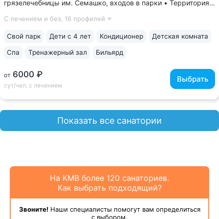
грязелечебницы им. Семашко, входов в парки • Территория
санатория — парк 5 га с собственными терренкурами,
С лечением и без,
16 профилей
фонтанами, скульптурами, беседками и уличными
тренажёрами • Крытый бассейн...
Свой парк
Дети с 4 лет
Кондиционер
Детская комната
Спа
Тренажерный зал
Бильярд
6000 ₽
от
Выбрать
сут/чел, с лечением
Показать все санатории
На КМВ более 120 санаториев.
Как выбрать подходящий?
Звоните!
Наши специалисты помогут вам определиться
с выбором.