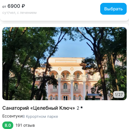
6900 ₽
от
Выбрать
сут/чел, с лечением
1
/
27
Санаторий «Целебный Ключ»
2
Ессентуки
В Курортном парке
8.0
191 отзыв