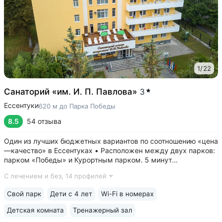
1
/
22
Санаторий «им. И. П. Павлова»
3
Ессентуки
620 м до Парка Победы
8.5
54 отзыва
Один из лучших бюджетных вариантов по соотношению «цена
—качество» в Ессентуках • Расположен между двух парков:
парком «Победы» и Курортным парком. 5 минут
до грязелечебницы им. Семашко и галереи источника 4/33 с
С лечением и без,
14 профилей
минеральной водой «Ессентуки № 4, «Ессентуки—Новая» •
Камерный санаторий...
Свой парк
Дети с 4 лет
Wi-Fi в номерах
Детская комната
Тренажерный зал