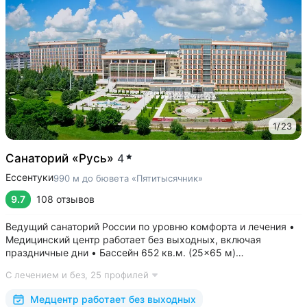
1
/
23
Санаторий «Русь»
4
Ессентуки
990 м до бювета «Пятитысячник»
9.7
108 отзывов
Ведущий санаторий России по уровню комфорта и лечения •
Медицинский центр работает без выходных, включая
праздничные дни • Бассейн 652 кв.м. (25×65 м)
с термотерапией, джакузи, каскадом и морской волной.
С лечением и без,
25 профилей
Глубина от 30 до 180 см, есть отдельная детская зона. Рядом
расположены закрытая терраса...
Медцентр работает без выходных