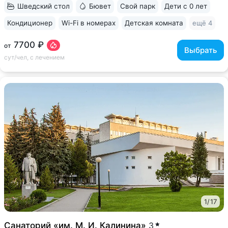
направленные на коррекцию фигуры...
Шведский стол
Бювет
Свой парк
Дети с 0 лет
Кондиционер
Wi-Fi в номерах
Детская комната
ещё 4
7700 ₽
от
Выбрать
сут/чел, с лечением
1
/
17
Санаторий «им. М. И. Калинина»
3