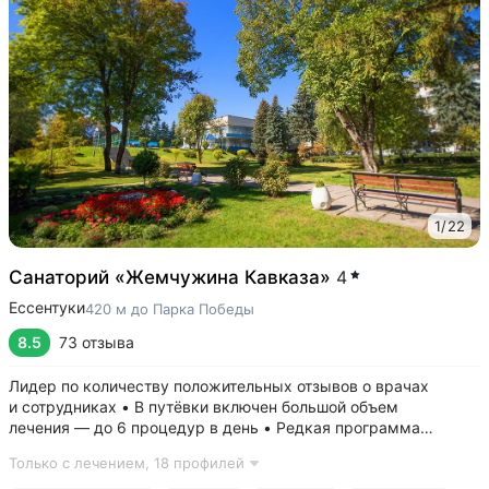
1
/
22
Санаторий «Жемчужина Кавказа»
4
Ессентуки
420 м до Парка Победы
8.5
73 отзыва
Лидер по количеству положительных отзывов о врачах
и сотрудниках • В путёвки включен большой объем
лечения — до 6 процедур в день • Редкая программа
«Снижение веса». Включает консультации врача-диетолога
Только с лечением,
18 профилей
и эндокринолога, комплекс анализов и УЗИ, процедуры,