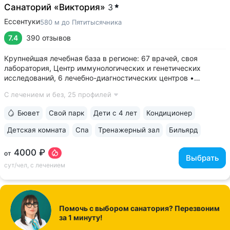
Санаторий «Виктория»
3
Ессентуки
580 м до Пятитысячника
7.4
390 отзывов
Крупнейшая лечебная база в регионе: 67 врачей, своя
лаборатория, Центр иммунологических и генетических
исследований, 6 лечебно-диагностических центров •
Расположен напротив Парка Победы в тихой части
С лечением и без,
25 профилей
Ессентуков. 18 минут прогулки до Грязелечебницы им.
Семашко и Курортного парка • На территории...
Бювет
Свой парк
Дети с 4 лет
Кондиционер
Детская комната
Спа
Тренажерный зал
Бильярд
4000 ₽
от
Выбрать
сут/чел, с лечением
Помочь с выбором санатория? Перезвоним
за 1 минуту!