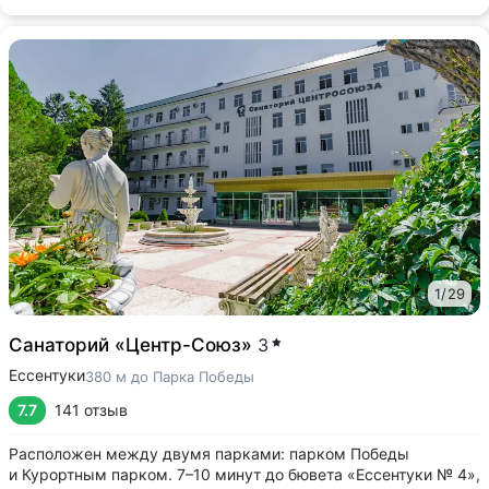
1
/
29
Санаторий «Центр-Союз»
3
Ессентуки
380 м до Парка Победы
7.7
141 отзыв
Расположен между двумя парками: парком Победы
и Курортным парком. 7–10 минут до бювета «Ессентуки № 4»,