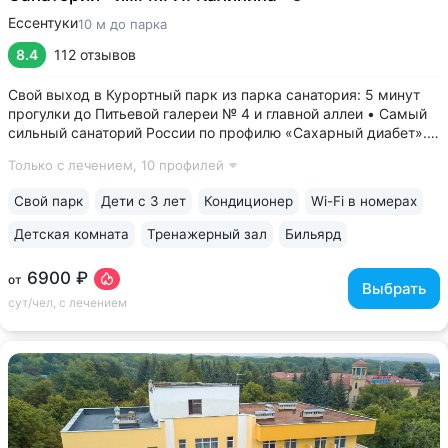
Ессентуки
10 м до парка
8.4
112 отзывов
Свой выход в Курортный парк из парка санатория: 5 минут
прогулки до Питьевой галереи № 4 и главной аллеи • Самый
сильный санаторий России по профилю «Сахарный диабет».
Ведут приём детский и взрослый врачи-эндокринологи.
Только с лечением,
10 профилей
На базе санатория работает «Всероссийский
реабилитационный центр для...
Свой парк
Дети с 3 лет
Кондиционер
Wi-Fi в номерах
Детская комната
Тренажерный зал
Бильярд
6900 ₽
от
Выбрать
сут/чел, с лечением