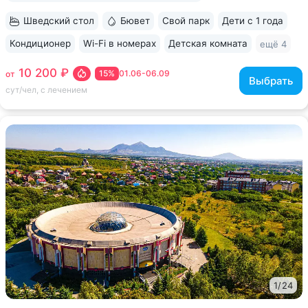
Шведский стол
Бювет
Свой парк
Дети с 1 года
Кондиционер
Wi-Fi в номерах
Детская комната
ещё 4
10 200 ₽
15%
01.06-06.09
от
Выбрать
сут/чел, с лечением
1
/
24