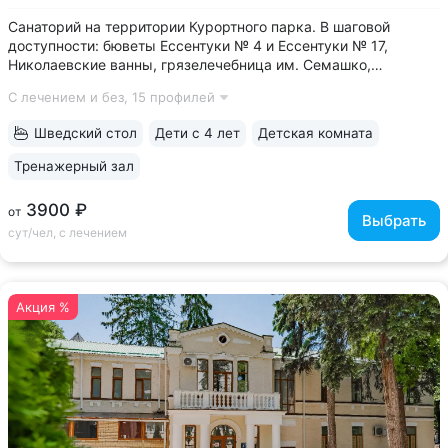
Санаторий на территории Курортного парка. В шаговой
доступности: бюветы Ессентуки № 4 и Ессентуки № 17,
Николаевские ванны, грязелечебница им. Семашко,
концертный зал им. Шаляпина • Бюджетные цены за счет
С лечением и без,
15 профилей
номеров с базовым комфортом. Хороший выбор, если
в приоритете качественное лечение,...
Шведский стол
Дети с 4 лет
Детская комната
Тренажерный зал
3900 ₽
от
Выбрать
сут/чел, с лечением
Акция %