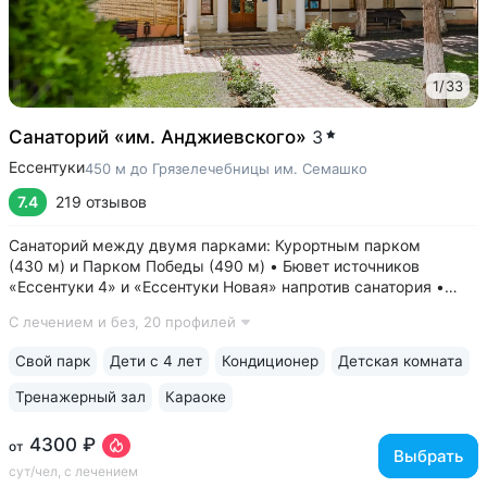
1
/
33
Санаторий «им. Анджиевского»
3
Ессентуки
450 м до Грязелечебницы им. Семашко
7.4
219 отзывов
Санаторий между двумя парками: Курортным парком
(430 м) и Парком Победы (490 м) • Бювет источников
«Ессентуки 4» и «Ессентуки Новая» напротив санатория •
Один из старейших санаториев курорта, работает с 1930 года
С лечением и без,
20 профилей
• Включено трёхразовое питание «меню—заказ». 7 видов
диет. 90% отзывов гостей...
Свой парк
Дети с 4 лет
Кондиционер
Детская комната
Тренажерный зал
Караоке
4300 ₽
от
Выбрать
сут/чел, с лечением