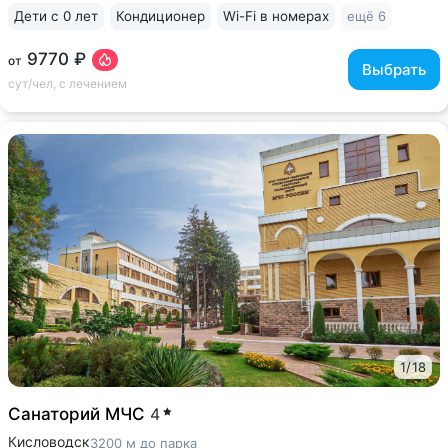
Дети с 0 лет
Кондиционер
Wi-Fi в номерах
ещё 6
9770 ₽
от
Выбрать
сут/чел, с лечением
1
/
18
Санаторий МЧС
4
Кисловодск
3200 м до парка