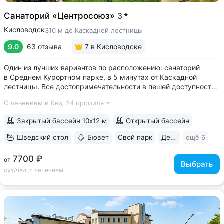
Санаторий «Центросоюз»
3
Кисловодск
310 м до Каскадной лестницы
9.0
63 отзыва
7
в Кисловодске
Один из лучших вариантов по расположению: санаторий
в Среднем Курортном парке, в 5 минутах от Каскадной
лестницы. Все достопримечательности в пешей доступности
• Парк санатория с фонтаном, цветниками, беседками
С лечением и без,
24 профиля
переходит в Курортный парк, к терренкурам № 3 и № 2Б •
В путёвки включен большой...
Закрытый бассейн 10х12 м
Открытый бассейн
Шведский стол
Бювет
Свой парк
Дети с 2 лет
ещё 6
7700 ₽
от
Выбрать
сут/чел, с лечением