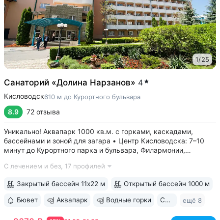
1
/
25
Санаторий «Долина Нарзанов»
4
Кисловодск
610 м до Курортного бульвара
8.9
72 отзыва
Уникально! Аквапарк 1000 кв.м. с горками, каскадами,
бассейнами и зоной для загара • Центр Кисловодска: 7–10
минут до Курортного парка и бульвара, Филармонии,
Нарзанной галереи • Бювет с минеральной водой двух
С лечением и без,
17 профилей
курортов: «Ессентуки-4» и «Славяновская» (Железноводск).
8–12 минут до бюветов...
Закрытый бассейн 11х22 м
Открытый бассейн 1000 м
Бювет
Аквапарк
Водные горки
Свой парк
ещё 8