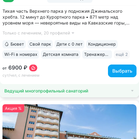
Тихая часть Верхнего парка у подножия Джинальского
хребта. 12 минут до Курортного парка • 871 метр над
уровнем моря ­— невероятные виды на Кавказские горы,
чистый воздух, тишина и уединение. На территории и рядом
Только с лечением,
20 профилей
расположены лучшие смотровые площадки Кисловодска •
Собственный бювет...
Бювет
Свой парк
Дети с 0 лет
Кондиционер
Wi-Fi в номерах
Детская комната
Тренажерный зал
ещё 2
6900 ₽
от
Выбрать
сут/чел, с лечением
Ведущий многопрофильный санаторий
Акция %