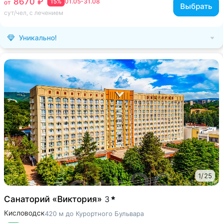
8670 ₽
15%
01.05-31.08
от
Выбрать
сут/чел, с лечением
Уникально!
1
/
25
Санаторий «Виктория»
3
Кисловодск
420 м до Курортного Бульвара