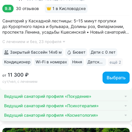
9.8
30 отзывов
1
в Кисловодске
Санаторий у Каскадной лестницы: 5–15 минут прогулки
до Курортного парка и бульвара, Долины роз, Филармонии,
проспекта Ленина, усадьбы Кшесинской • Новый санаторий,
открыт в 2018 году. 95% отзывов о санатории
С лечением и без,
23 профиля
положительные. Многие гости отмечают, что санаторий
превзошёл ожидания по уровню...
Закрытый бассейн 14х6 м
Бювет
Дети с 0 лет
Кондиционер
Wi-Fi в номерах
Няня
Детская комната
ещё 2
11 300 ₽
от
Выбрать
сут/чел, с лечением
Ведущий санаторий профиля «Похудение»
Ведущий санаторий профиля «Психотерапия»
Ведущий санаторий профиля «Косметология»