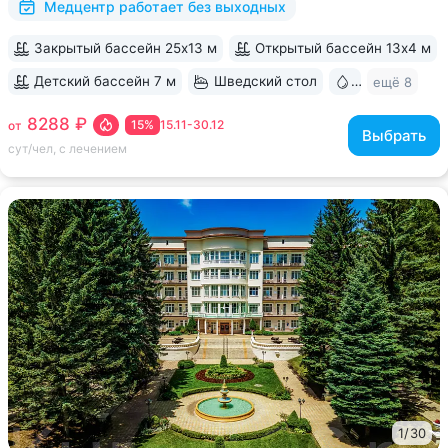
Медцентр работает без выходных
Закрытый бассейн 25х13 м
Открытый бассейн 13x4 м
Детский бассейн 7 м
Шведский стол
Бювет
ещё 8
8288 ₽
15%
15.11-30.12
от
Выбрать
сут/чел, с лечением
1
/
30