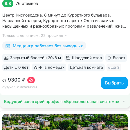
8.8
76 отзывов
Центр Кисловодска. 8 минут до Курортного бульвара,
Нарзанной галереи, Курортного парка • Одна из самых
насыщенных и разнообразных программ развлечений: живая
музыка, концерты, дискотеки, кинопоказы, лазерные шоу,
Только с лечением,
22 профиля
стендап, мастер-классы по рисованию «эбру» и танцам
(бачата, восточные танцы)....
Медцентр работает без выходных
Закрытый бассейн 20х8 м
Шведский стол
Бювет
Дети с 0 лет
Wi-Fi в номерах
Детская комната
ещё 3
9300 ₽
от
Выбрать
сут/чел, с лечением
Ведущий санаторий профиля «Бронхолегочная система»