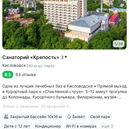
1
/
26
Санаторий «Крепость»
3
Кисловодск
390 м до парка
8.2
63 отзыва
Одна из лучших лечебных баз в Кисловодске • Прямой выход
в Курортный парк к «Стеклянной струе»: 5–12 минут прогулки
до Колоннады, Курортного бульвара, Филармонии, музея-
усадьбы Ярошенко • Бювет с минеральной водой двух
Только с лечением,
20 профилей
курортов: «Ессентуки-4» и «Славяновская» (Железноводск).
7 минут прогулки...
Закрытый бассейн 10х16 м
Бювет
Свой парк
Дети с 12 лет
Кондиционер
Wi-Fi в номерах
ещё 3