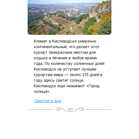
Климат в Кисловодске умеренно
континентальный, что делает этот
курорт прекрасным местом для
отдыха и лечения в любое время
года. По количеству солнечных дней
Кисловодск не уступает лучшим
курортам мира — около 315 дней в
году здесь светит солнце.
Кисловодск еще называют «Город
солнца».
от местных жителей
Смотреть все
с чек-листом
и туристической картой