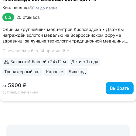
Кисловодск
450 м до парка
6.3
20 отзывов
Один из крупнейших медцентров Кисловодска • Дважды
награждён золотой медалью на Всероссийском форуме
здравниц: за лучшие технологии традиционной медицины
(2022 г.) и климатотерапии (2019 г.) • Монументальные
С лечением и без,
14 профилей
корпуса в духе «сталинского ампира»: бережно
отреставрированный памятник архитектуры...
Закрытый бассейн 24х12 м
Дети с 1 года
Тренажерный зал
Караоке
Бильярд
5900 ₽
от
Выбрать
сут/чел, с лечением