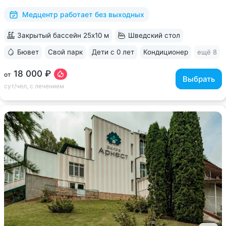
исследований. Есть диагностика...
Медцентр работает без выходных
Закрытый бассейн 25x10 м
Шведский стол
Бювет
Свой парк
Дети с 0 лет
Кондиционер
ещё 8
18 000 ₽
от
Выбрать
сут/чел, с лечением