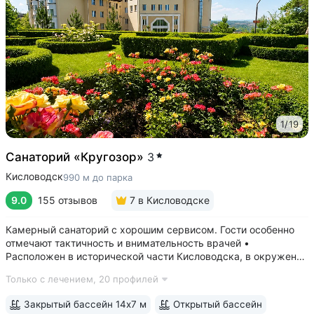
1
/
19
Санаторий «Кругозор»
3
Кисловодск
990 м до парка
9.0
155 отзывов
7
в Кисловодске
Камерный санаторий с хорошим сервисом. Гости особенно
отмечают тактичность и внимательность врачей •
Расположен в исторической части Кисловодска, в окружении
старых курортных дач. 10–17 минут прогулки до Каскадной
Только с лечением,
20 профилей
лестницы и входа в Курортный парк • Территория 3,2 га
с обзорной площадкой,...
Закрытый бассейн 14х7 м
Открытый бассейн