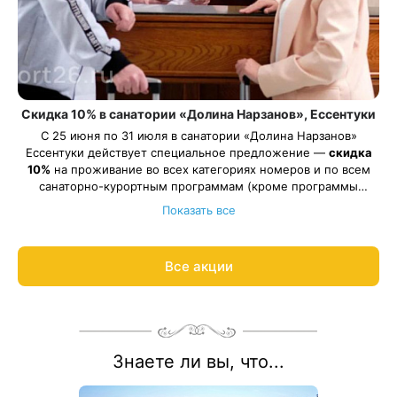
Скидка 10% в санатории «Долина Нарзанов», Ессентуки
С 25 июня по 31 июля в санатории «Долина Нарзанов»
Ессентуки действует специальное предложение —
скидка
10%
на проживание во всех категориях номеров и по всем
санаторно-курортным программам (кроме программы
Весь период проживания должен пройти в даты 25 июня —
«Оздоровительная»).
Показать все
31 июля 2026.
Рассчитаем цену со скидкой и забронируем отдых по
акции:
8 800 700-15-77
.
Все акции
Знаете ли вы, что...