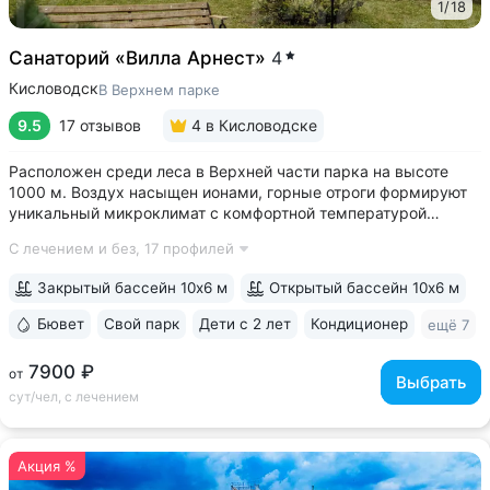
1
/
18
Санаторий «Вилла Арнест»
4
Кисловодск
В Верхнем парке
9.5
17 отзывов
4
в Кисловодске
Расположен среди леса в Верхней части парка на высоте
1000 м. Воздух насыщен ионами, горные отроги формируют
уникальный микроклимат с комфортной температурой
и влажностью воздуха. Прямой выход на терренкур
С лечением и без,
17 профилей
№ 2Б Кисловодского парка • Один из лучших вариантов для
уединенного отдыха. В санатории...
Закрытый бассейн 10х6 м
Открытый бассейн 10х6 м
Бювет
Свой парк
Дети с 2 лет
Кондиционер
ещё 7
7900 ₽
от
Выбрать
сут/чел, с лечением
Акция %