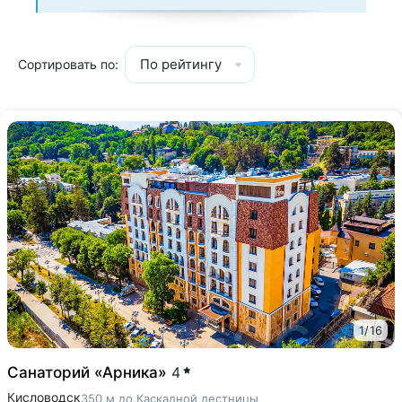
По рейтингу
Сортировать по:
1
/
16
Санаторий «Арника»
4
Кисловодск
350 м до Каскадной лестницы