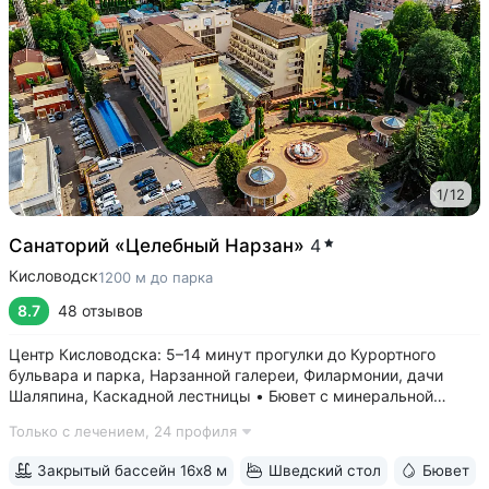
1
/
12
Санаторий «Целебный Нарзан»
4
Кисловодск
1200 м до парка
8.7
48 отзывов
Центр Кисловодска: 5–14 минут прогулки до Курортного
бульвара и парка, Нарзанной галереи, Филармонии, дачи
Шаляпина, Каскадной лестницы • Бювет с минеральной
водой трёх курортов: «Нарзан» (Кисловодск),
Только с лечением,
24 профиля
«Славяновская» (Железноводск), «Ессентуки № 4» •
Красивая территория с зелеными скульптурами,...
Закрытый бассейн 16х8 м
Шведский стол
Бювет