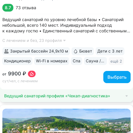
8.7
73 отзыва
Ведущий санаторий по уровню лечебной базы • Санаторий
небольшой, всего 140 мест. Индивидуальный подход
к каждому гостю • Единственный санаторий c собственными
аппаратами КТ, МРТ, рентгена • Уникальный тренажерный
С лечением и без,
23 профиля
комплекс CON-TREX (Германия) для диагностики
и реабилитации опорно-двигательного...
Закрытый бассейн 24,9х10 м
Бювет
Дети с 3 лет
Кондиционер
Wi-Fi в номерах
Спа
Сауна / хаммам
ещё 2
9900 ₽
от
Выбрать
сут/чел, с лечением
Ведущий санаторий профиля «Чекап-диагностика»