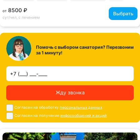
8500 ₽
от
Выбрать
сут/чел, с лечением
Помочь с выбором санатория? Перезвоним
за 1 минуту!
Жду звонка
Согласен на обработку
персональных данных
Согласен на получение
инфосообщений и акций