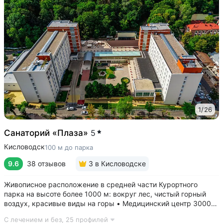
1
/
26
Санаторий «Плаза»
5
Кисловодск
100 м до парка
9.6
38 отзывов
3
в Кисловодске
Живописное расположение в средней части Курортного
парка на высоте более 1000 м: вокруг лес, чистый горный
воздух, красивые виды на горы • Медицинский центр 3000
кв.м. В штате 43 врача и 220 медспециалистов высокой
С лечением и без,
25 профилей
квалификации • Более 1000 видов диагностики и ДНК-