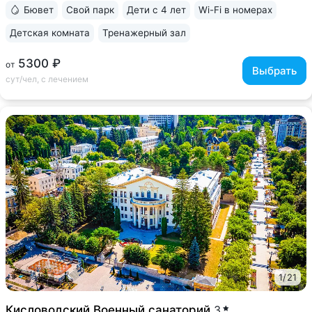
с минеральной водой Кисловодска...
Бювет
Свой парк
Дети с 4 лет
Wi-Fi в номерах
Детская комната
Тренажерный зал
5300 ₽
от
Выбрать
сут/чел, с лечением
1
/
21
Кисловодский Военный санаторий
3