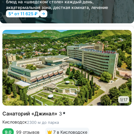
блюд на «шведском столе» каждый день,
акватермальная зона, десткая комната, лечение
5* от 11 625 ₽
1
/
17
Санаторий «Джинал»
3
Кисловодск
2300 м до парка
9.0
99 отзывов
7
в Кисловодске