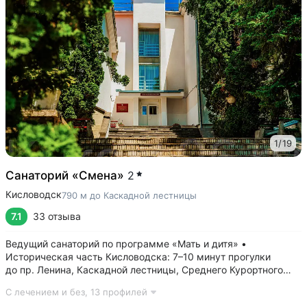
1
/
19
Санаторий «Смена»
2
Кисловодск
790 м до Каскадной лестницы
7.1
33 отзыва
Ведущий санаторий по программе «Мать и дитя» •
Историческая часть Кисловодска: 7–10 минут прогулки
до пр. Ленина, Каскадной лестницы, Среднего Курортного
парка • Бювет с минеральной водой двух курортов:
С лечением и без,
13 профилей
«Ессентуки-4» и «Славяновская» (Железноводск). Бюветы