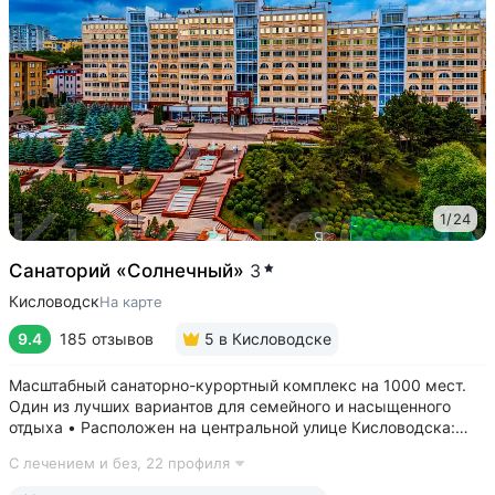
1
/
24
Санаторий «Солнечный»
3
Кисловодск
На карте
9.4
185 отзывов
5
в Кисловодске
Масштабный санаторно-курортный комплекс на 1000 мест.
Один из лучших вариантов для семейного и насыщенного
отдыха • Расположен на центральной улице Кисловодска:
рядом цирк, до Курортного бульвара можно дойти
С лечением и без,
22 профиля
за 15 минут • Бесплатный трансфер до Курортного парка
и основных достопримечательностей...