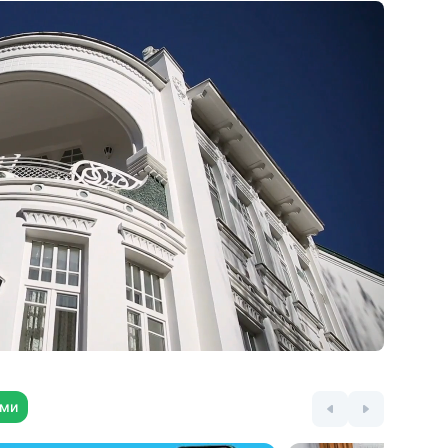
душей, подводный душ-массаж
35 видов физиотерапии на современных
аппаратах, грязелечение, массаж,
барокамера «БароОкс», прессотерапия,
аппаратный лимфодренажный массаж,
озоно- и карбокситерапия, ВЛОК,
а
ингаляции, ЛОР-процедуры, соляная
комната, кедровая бочка, криотерапия,
ть
психотерапия
Тракционный комплекс KINETRAС —
сухое вытяжение позвоночника,
н,
коррекция осанки и спортивная
реабилитация
Уникально! Гравитационный тренинг
я
3D NEWTON ­— тренажер с вращением
в диапазоне 360° и наклоном 0–60° в
трех осях. Эффект: укрепление глубоких
позвоночных мышц и устранение
ями
нарушений равновесия и осанки