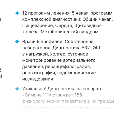
12 программ лечения. 5 чекап-программ
и
комплексной диагностики: Общий чекап,
Пищеварение, Сердце, Щитовидная
железа, Метаболический синдром
Врачи 9 профилей. Собственная
лаборатория. Диагностика УЗИ, ЭКГ
с нагрузкой, холтер, суточное
мониторирование артериального
давления, реоэнцефалография,
2
реовазография, эндоскопические
й
исследования
Уникально! Диагностика на аппарате
«Симона 111» отражает 155
физиологических показателей, их тренды
и отклонения от индивидуальной нормы
Бальнеоотделение: нарзанные ванны,
13 видов искусственных ванн, сухие
углекислые ванны, 5 видов лечебных