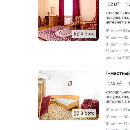
32 м
1
2
холодильник
посуды, гла
интернет в 
принадлежно
01 мая — 31 
прикроватны
4 фото
торшер, утю
01 сен — 30 
01 окт — 14 
15 ноя — 29 
цены на 2027
1-местный
17,5 м
2
холодильник
посуды, гла
интернет в 
принадлежно
01 мая — 31 
прикроватны
3 фото
доской, ван
01 сен — 30 
01 окт — 14 