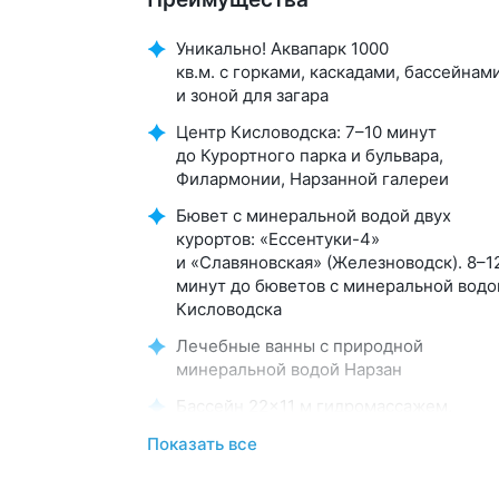
Уникально! Аквапарк 1000
кв.м. с горками, каскадами, бассейнам
и зоной для загара
Центр Кисловодска: 7–10 минут
до Курортного парка и бульвара,
Филармонии, Нарзанной галереи
Бювет с минеральной водой двух
курортов: «Ессентуки-4»
и «Славяновская» (Железноводск). 8–1
минут до бюветов с минеральной водо
Кисловодска
Лечебные ванны с природной
минеральной водой Нарзан
Бассейн 22×11 м гидромассажем,
каскадами, джакузи и низкохлорной
Показать все
очисткой воды. Проводятся занятия
аквааэробикой. Есть детская зона