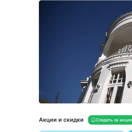
Термальные зоны: финская сауна,
русская баня, инфракрасная сауна,
кедровая бочка (зависит от корпуса)
Территория с красивым ландшафтным
дизайном. Два корпуса санатория —
памятники истории и архитектуры: Дач
Миклашевского и Дача Мухтарова
Комфортные номера и апартаменты. Ес
номера с балконом. Во всех номерах:
кондиционер, холодильник, чайная
станция, телевизор, хороший Wi-Fi, фе
косметические наборы, питьевая вода
в номере или на этаже
Очень хорошая вибро- и шумоизоляци
во всех корпусах
Трехразовое питание «шведский стол»
с большим выбором блюд и напитков
Акции и скидки
Следить за акци
Хорошая программа развлечений: