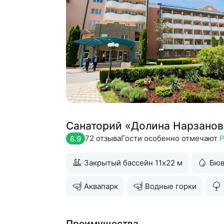
Санаторий «Долина Нарзанов
72 отзыва
Гости особенно отмечают
Р
8.9
Закрытый бассейн 11х22 м
Бюв
Аквапарк
Водные горки
Преимущества