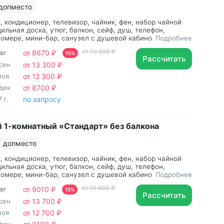
 допместо
, кондиционер, телевизор, чайник, фен, набор чайной
дильная доска, утюг, балкон, сейф, душ, телефон,
номере, мини-бар, санузел с душевой кабиной, ванные
Подробнее
сти, халат, тапочки, двуспальная кровать, шкаф,
от 10 200 ₽
авг
от 8670 ₽
е тумбочки, односпальная кровать, мягкая мебель,
15%
Рассчитать
г с гладильной доской, ванна, банные принадлежности
сен
от 13 300 ₽
ноя
от 12 300 ₽
дек
от 8700 ₽
 г.
по запросу
 1-комнатный «Стандарт» без балкона
1 допместо
, кондиционер, телевизор, чайник, фен, набор чайной
дильная доска, утюг, балкон, сейф, душ, телефон,
номере, мини-бар, санузел с душевой кабиной, ванные
Подробнее
сти, халат, тапочки, двуспальная кровать, шкаф,
от 10 600 ₽
авг
от 9010 ₽
е тумбочки, мягкая мебель, торшер, утюг с гладильной
15%
Рассчитать
на, банные принадлежности
сен
от 13 700 ₽
ноя
от 12 700 ₽