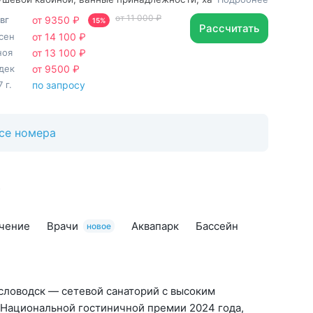
нна, банные принадлежности
от 11 000 ₽
авг
от 9350 ₽
15%
Рассчитать
сен
от 14 100 ₽
ноя
от 13 100 ₽
дек
от 9500 ₽
 г.
по запросу
се номера
»
чение
Врачи
Аквапарк
Бассейн
новое
словодск — сетевой санаторий с высоким
 Национальной гостиничной премии 2024 года,