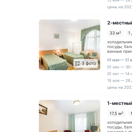
15 ноя — 29 
цены на 2027
2-местный
33 м
1
2
холодильник
посуды, бал
ванные прин
ванная комн
01 мая — 31 
3 фото
01 сен — 30 
01 окт — 14 
15 ноя — 29 
цены на 2027
1-местный
17,5 м
2
холодильник
посуды, бал
санузел с д