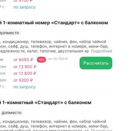
дек
от 9100 ₽
 г.
по запросу
 1-комнатный номер «Стандарт» с балконом
 допместо
, кондиционер, телевизор, чайник, фен, набор чайной
кон, сейф, душ, телефон, интернет в номере, мини-бар,
адлежности, халат, тапочки, двуспальная кровать,
Подробнее
ата, банные принадлежности, чайный набор
от 10 700 ₽
авг
от 9095 ₽
15%
Рассчитать
сен
от 13 800 ₽
ноя
от 12 800 ₽
дек
от 9200 ₽
 г.
по запросу
 1-комнатный «Стандарт» с балконом
1 допместо
, кондиционер, телевизор, чайник, фен, набор чайной
кон, сейф, душ, телефон, интернет в номере, мини-бар,
ушевой кабиной, ванные принадлежности, халат,
Подробнее