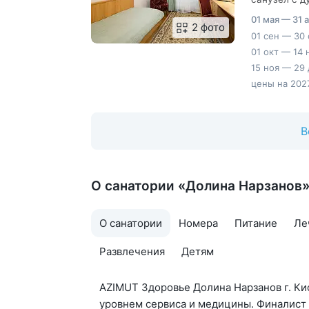
тапочки, ва
01 мая — 31 
2 фото
01 сен — 30 
01 окт — 14 
15 ноя — 29 
цены на 2027
В
О санатории «Долина Нарзанов
О санатории
Номера
Питание
Ле
Развлечения
Детям
AZIMUT Здоровье Долина Нарзанов г. Ки
уровнем сервиса и медицины. Финалист