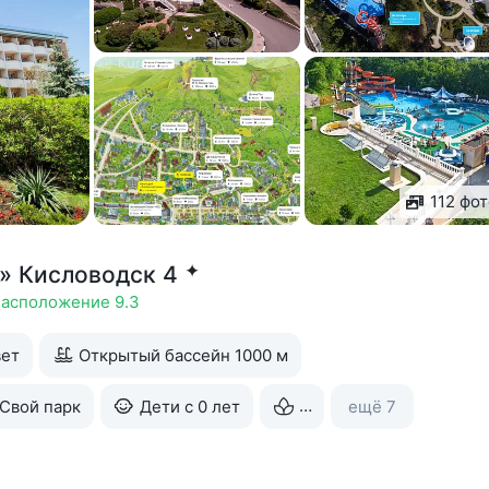
112 фо
✦
» Кисловодск 4
асположение 9.3
ет
Открытый бассейн 1000 м
Свой парк
Дети с 0 лет
Спа
ещё 7