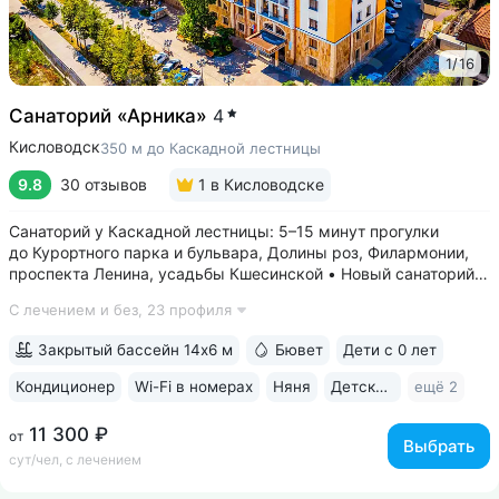
1
/
16
Санаторий «Арника»
4
Кисловодск
350 м до Каскадной лестницы
9.8
30 отзывов
1
в Кисловодске
Санаторий у Каскадной лестницы: 5–15 минут прогулки
до Курортного парка и бульвара, Долины роз, Филармонии,
проспекта Ленина, усадьбы Кшесинской • Новый санаторий,
открыт в 2018 году. 95% отзывов о санатории
С лечением и без,
23 профиля
положительные. Многие гости отмечают, что санаторий
превзошёл ожидания по уровню...
Закрытый бассейн 14х6 м
Бювет
Дети с 0 лет
Кондиционер
Wi-Fi в номерах
Няня
Детская комната
ещё 2
11 300 ₽
от
Выбрать
сут/чел, с лечением