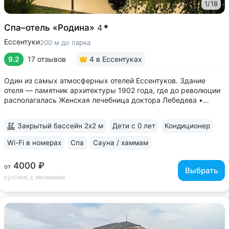
1
/
18
Спа–отель «Родина»
4
Ессентуки
200 м до парка
9.2
17 отзывов
4
в Ессентуках
Один из самых атмосферных отелей Ессентуков. Здание
отеля — памятник архитектуры 1902 года, где до революции
располагалась Женская лечебница доктора Лебедева •
Расположен в историческом квартале, напротив входа
в Курортный парк • Включен завтрак «меню-заказ»
Закрытый бассейн 2х2 м
Дети с 0 лет
Кондиционер
в ресторане отеля и приятные вкусные...
Wi-Fi в номерах
Спа
Сауна / хаммам
4000 ₽
от
Выбрать
сут/чел, с лечением