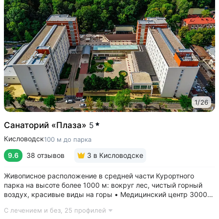
1
/
26
Санаторий «Плаза»
5
Кисловодск
100 м до парка
9.6
38 отзывов
3
в Кисловодске
Живописное расположение в средней части Курортного
парка на высоте более 1000 м: вокруг лес, чистый горный
воздух, красивые виды на горы • Медицинский центр 3000
кв.м. В штате 43 врача и 220 медспециалистов высокой
С лечением и без,
25 профилей
квалификации • Более 1000 видов диагностики и ДНК-