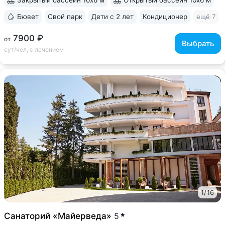
Бювет
Свой парк
Дети с 2 лет
Кондиционер
ещё 7
7900 ₽
от
Выбрать
сут/чел, с лечением
1
/
16
Санаторий «Майерведа»
5