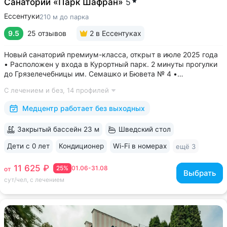
Санаторий «Парк Шафран»
5
Ессентуки
210 м до парка
9.5
25 отзывов
2
в Ессентуках
Новый санаторий премиум-класса, открыт в июле 2025 года
• Расположен у входа в Курортный парк. 2 минуты прогулки
до Грязелечебницы им. Семашко и Бювета № 4 •
Акватермальная зона: бассейн с водопадом, финская сауна.
С лечением и без,
14 профилей
Бесплатное посещение включено во все виды путёвок •
Трёхразовое питание...
Медцентр работает без выходных
Закрытый бассейн 23 м
Шведский стол
Дети с 0 лет
Кондиционер
Wi-Fi в номерах
ещё 3
11 625 ₽
25%
01.06-31.08
от
Выбрать
сут/чел, с лечением