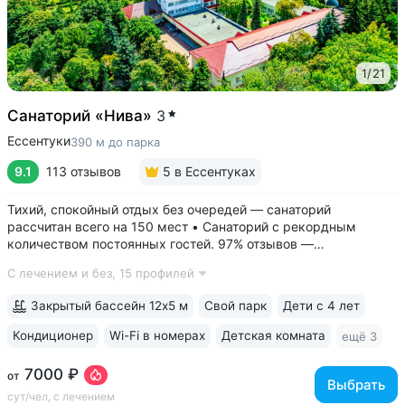
1
/
21
Санаторий «Нива»
3
Ессентуки
390 м до парка
9.1
113 отзывов
5
в Ессентуках
Тихий, спокойный отдых без очередей — санаторий
рассчитан всего на 150 мест • Санаторий с рекордным
количеством постоянных гостей. 97% отзывов —
положительные • 3 минуты до Курортного парка, 6–10 минут
С лечением и без,
15 профилей
до Грязелечебницы им. Семашко и бюветов минеральной
воды Ессентуки № 4,...
Закрытый бассейн 12х5 м
Свой парк
Дети с 4 лет
Кондиционер
Wi-Fi в номерах
Детская комната
ещё 3
7000 ₽
от
Выбрать
сут/чел, с лечением