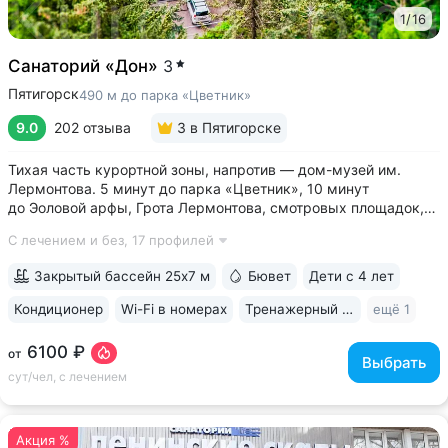
1
/
16
Санаторий «Дон»
3
Пятигорск
490 м до парка «Цветник»
9.0
202 отзыва
3
в Пятигорске
Тихая часть курортной зоны, напротив — дом-музей им.
Лермонтова. 5 минут до парка «Цветник», 10 минут
до Эоловой арфы, Грота Лермонтова, смотровых площадок,
канатной дороги • Два бювета углекисло-сероводородной
С лечением и без,
17 профилей
минеральной воды № 29. Воду этого источника можно
попробовать только в санатории...
Закрытый бассейн 25х7 м
Бювет
Дети с 4 лет
Кондиционер
Wi-Fi в номерах
Тренажерный зал
ещё 1
6100 ₽
от
Выбрать
сут/чел, с лечением
Акция %