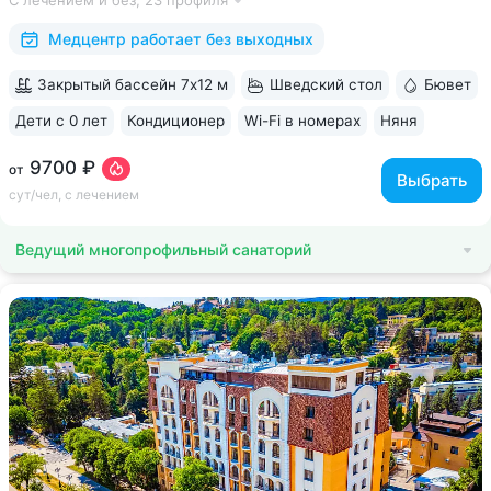
С лечением и без,
23 профиля
«Славяновская» • Все в одном здании: не нужно выходить
на улицу, чтобы получить лечение,...
Медцентр работает без выходных
Закрытый бассейн 7х12 м
Шведский стол
Бювет
Дети с 0 лет
Кондиционер
Wi-Fi в номерах
Няня
ещё 6
9700 ₽
от
Выбрать
сут/чел, с лечением
Ведущий многопрофильный санаторий