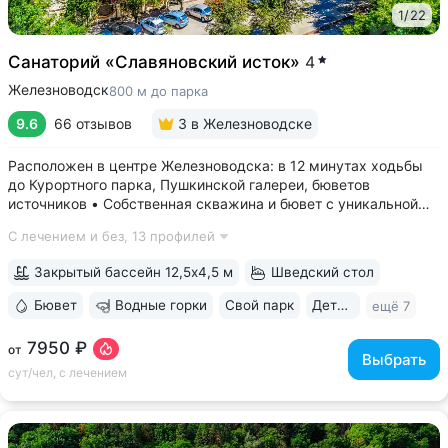
1
/
22
Санаторий «Славяновский исток»
4
Железноводск
800 м до парка
9.6
66 отзывов
3
в Железноводске
Расположен в центре Железноводска: в 12 минутах ходьбы
до Курортного парка, Пушкинской галереи, бюветов
источников • Собственная скважина и бювет с уникальной
минеральной водой № 61, которую можно попробовать
С лечением и без,
13 профилей
только здесь. Источник № 61 ессентукского типа показан для
лечения заболеваний...
Закрытый бассейн 12,5х4,5 м
Шведский стол
Бювет
Водные горки
Свой парк
Дети с 0 лет
ещё 7
7950 ₽
от
Выбрать
сут/чел, с лечением