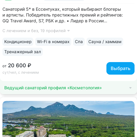
Санаторий 5* в Ессентуках, который выбирают блогеры
и артисты. Победитель престижных премий и рейтингов:
GQ Travel Award, S7, РБК и др. • Лидер в России
по аппаратной косметологии: массаж ICOONE, лечение
С лечением и без,
19 профилей
целлюлита и вен «Эндосфера», коррекция фигуры Tesla
Former, безинъекционная мезотерапия...
Кондиционер
Wi-Fi в номерах
Спа
Сауна / хаммам
Тренажерный зал
20 600 ₽
от
Выбрать
сут/чел, с лечением
Ведущий санаторий профиля «Косметология»