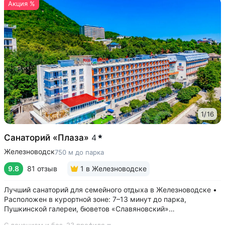
Акция %
1
/
16
Санаторий «Плаза»
4
Железноводск
750 м до парка
9.8
81 отзыв
1
в Железноводске
Лучший санаторий для семейного отдыха в Железноводске •
Расположен в курортной зоне: 7–13 минут до парка,
Пушкинской галереи, бюветов «Славяновский»
и «Смирновский» • Собственный бювет с минеральной водой