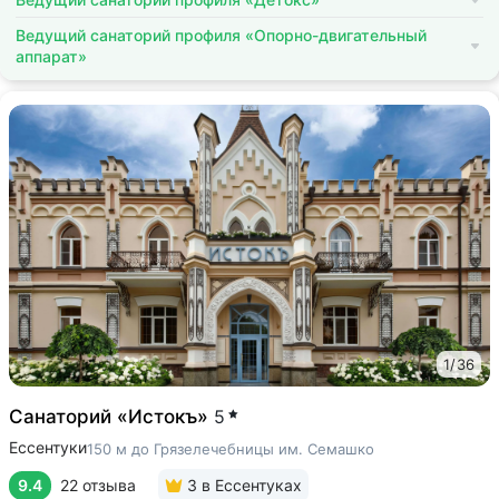
Ведущий санаторий профиля «Опорно-двигательный
аппарат»
1
/
36
Санаторий «Истокъ»
5
Ессентуки
150 м до Грязелечебницы им. Семашко
9.4
22 отзыва
3
в Ессентуках