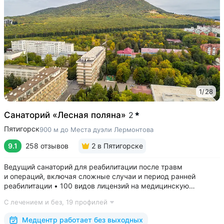
1
/
28
Санаторий «Лесная поляна»
2
Пятигорск
900 м до Места дуэли Лермонтова
9.1
258 отзывов
2
в Пятигорске
Ведущий санаторий для реабилитации после травм
и операций, включая сложные случаи и период ранней
реабилитации • 100 видов лицензий на медицинскую
деятельность, более 2500 видов медуслуг и процедур •
С лечением и без,
19 профилей
Доступная среда для гостей на колясках: в номерах,
на территории, в столовой • Расположен...
Медцентр работает без выходных