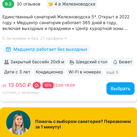
9.2
30 отзывов
4
в Железноводске
Единственный санаторий Железноводска 5*. Открыт в 2022
году • Медцентр санатория работает 365 дней в году,
включая выходные и праздники • Центр курортной зоны:
в шаговой доступности курортный парк, Пушкинская галерея,
С лечением и без,
21 профиль
бюветы «Славяновский» и «Смирновский»,
бальнеогрязелечебница, каскадная...
Медцентр работает без выходных
Закрытый бассейн 20х9 м
Шведский стол
Бювет
Дети с 3 лет
Кондиционер
Wi-Fi в номерах
ещё 5
13 050 ₽
10%
12.05-19.09
от
Выбрать
сут/чел, с лечением
Помочь с выбором санатория? Перезвоним
за 1 минуту!