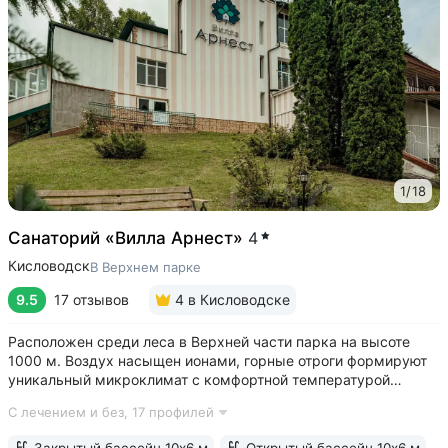
1
/
18
Санаторий «Вилла Арнест»
4
Кисловодск
В Верхнем парке
9.5
17 отзывов
4
в Кисловодске
Расположен среди леса в Верхней части парка на высоте
1000 м. Воздух насыщен ионами, горные отроги формируют
уникальный микроклимат с комфортной температурой
и влажностью воздуха. Прямой выход на терренкур
С лечением и без,
17 профилей
№ 2Б Кисловодского парка • Один из лучших вариантов для
уединенного отдыха. В санатории...
Закрытый бассейн 10х6 м
Открытый бассейн 10х6 м