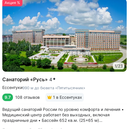
Акция %
1
/
23
Санаторий «Русь»
4
Ессентуки
990 м до бювета «Пятитысячник»
9.7
108 отзывов
1
в Ессентуках
Ведущий санаторий России по уровню комфорта и лечения •
Медицинский центр работает без выходных, включая
праздничные дни • Бассейн 652 кв.м. (25×65 м)
с термотерапией, джакузи, каскадом и морской волной.