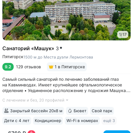
1
/
17
Санаторий «Машук»
3
Пятигорск
1500 м до Места дуэли Лермонтова
9.2
129 отзывов
1
в Пятигорске
Самый сильный санаторий по лечению заболеваний глаз
на Кавминводах. Имеет крупнейшее офтальмологическое
отделение • Уединенное расположение у подножия Машука.
В пешей доступности: Место дуэли Лермонтова, смотровая
С лечением и без,
20 профилей
площадка Ворота любви, начало терренкура вокруг Машука.
В 5 минутах ж/д станция...
Закрытый бассейн 20х8 м
Бювет
Свой парк
Дети с 4 лет
Кондиционер
Wi-Fi в номерах
ещё 3