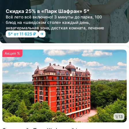
Скидка 25% в «Парк Шафран» 5*
Всё лето всё включено! 3 минуты до парка, 100
блюд на «шведском столе» каждый день,
акватермальная зона, десткая комната, лечение
5* от 11 625 ₽
Акция %
1
/
13