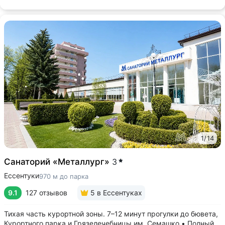
1
/
14
Санаторий «Металлург»
3
Ессентуки
970 м до парка
9.1
127 отзывов
5
в Ессентуках
Тихая часть курортной зоны. 7–12 минут прогулки до бювета,
Курортного парка и Грязелечебницы им. Семашко • Полный