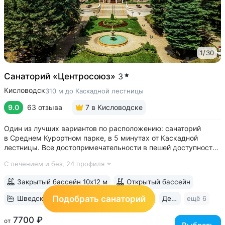
1
/
30
Санаторий «Центросоюз»
3
Кисловодск
310 м до Каскадной лестницы
9.0
63 отзыва
7
в Кисловодске
Один из лучших вариантов по расположению: санаторий
в Среднем Курортном парке, в 5 минутах от Каскадной
лестницы. Все достопримечательности в пешей доступности
• Парк санатория с фонтаном, цветниками, беседками
С лечением и без,
24 профиля
переходит в Курортный парк, к терренкурам № 3 и № 2Б •
В путёвки включен большой...
Закрытый бассейн 10х12 м
Открытый бассейн
Подобрать санаторий
Шведский стол
Бювет
Свой парк
Дети с 2 лет
ещё 6
7700 ₽
от