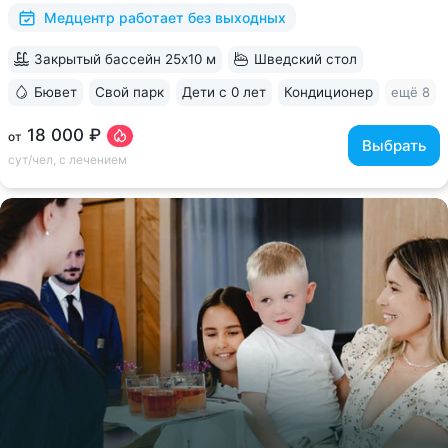
исследований. Есть диагностика...
Медцентр работает без выходных
Закрытый бассейн 25x10 м
Шведский стол
Бювет
Свой парк
Дети с 0 лет
Кондиционер
ещё 8
18 000 ₽
от
Выбрать
сут/чел, с лечением