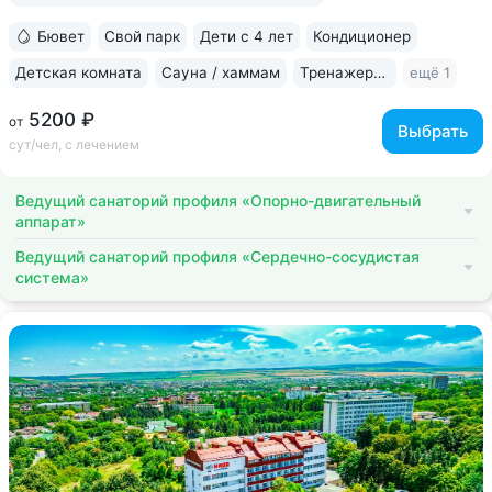
Бювет
Свой парк
Дети с 4 лет
Кондиционер
Детская комната
Сауна / хаммам
Тренажерный зал
ещё 1
5200 ₽
от
Выбрать
сут/чел, с лечением
Ведущий санаторий профиля «Опорно-двигательный
аппарат»
Ведущий санаторий профиля «Сердечно-сосудистая
система»