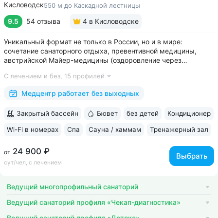
Кисловодск
550 м до Каскадной лестницы
9.5
54 отзыва
4
в Кисловодске
Уникальный формат не только в России, но и в мире:
сочетание санаторного отдыха, превентивной медицины,
австрийской Майер-медицины (оздоровление через
восстановление ЖКТ), древнеиндийской Аюрведы •
С лечением и без,
15 профилей
Победитель международной премии The World Luxury Awards.
Премия «Вояж» за лучший велнес-проект...
Медцентр работает без выходных
Закрытый бассейн
Бювет
без детей
Кондиционер
Wi-Fi в номерах
Спа
Сауна / хаммам
Тренажерный зал
24 900 ₽
от
Выбрать
сут/чел, с лечением
Ведущий многопрофильный санаторий
Ведущий санаторий профиля «Чекап-диагностика»
Ведущий санаторий профиля «Детокс»