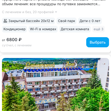
объем лечения: все процедуры по путевке заменяются
на другие при наличии противопоказаний • В цену базовой
С лечением и без,
20 профилей
путевки включены дорогие процедуры: эндоскопические
исследования,...
Закрытый бассейн 20х12 м
Свой парк
Дети с 0 лет
Кондиционер
Wi-Fi в номерах
Детская комната
ещё 3
6800 ₽
от
Выбрать
сут/чел, с лечением