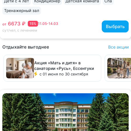
Дети с 4 лет
Кондиционер
Детская комната
Спа
Тренажерный зал
6673 ₽
15%
11.05-14.03
от
Выбрать
сут/чел, с лечением
Отдыхайте выгоднее
Все акции
Акция «Мать и дитя» в
санатории «Русь», Ессентуки
с 01 июня по 30 сентября