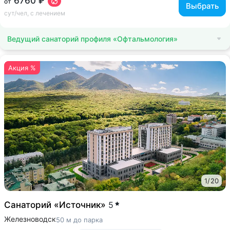
6760 ₽
от
Выбрать
сут/чел, с лечением
Ведущий санаторий профиля «Офтальмология»
Акция %
1
/
20
Санаторий «Источник»
5
Железноводск
50 м до парка