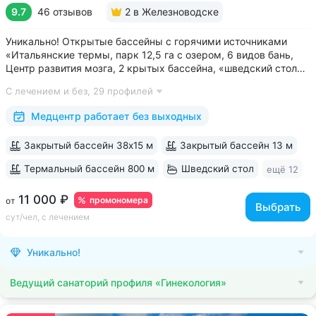
9.7
46 отзывов
2
в Железноводске
Уникально! Открытые бассейны с горячими источниками
«Итальянские термы, парк 12,5 га с озером, 6 видов бань,
Центр развития мозга, 2 крытых бассейна, «шведский стол»
и детокс-зал, 24 программы лечения, EMS-тренировки,
С лечением и без,
29 профилей
большой спа-комплекс, вода «Легенда Кавказа» •
Расположен в уединенном...
Медцентр работает без выходных
Закрытый бассейн 38х15 м
Закрытый бассейн 13 м
Термальный бассейн 800 м
Шведский стол
ещё 12
11 000 ₽
промономера
от
Выбрать
сут/чел, с лечением
Уникально!
Ведущий санаторий профиля «Гинекология»