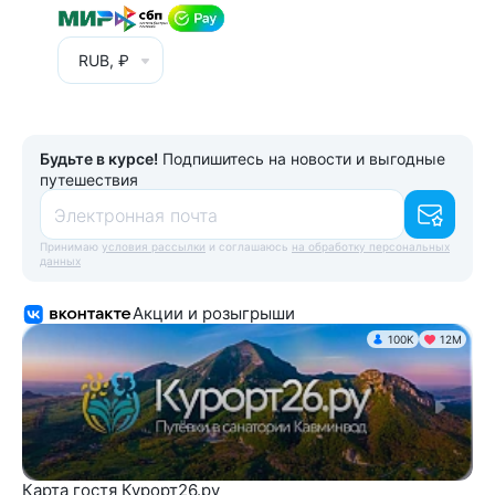
RUB, ₽
Будьте в курсе!
Подпишитесь на новости и выгодные
путешествия
Электронная почта
Принимаю
условия рассылки
и соглашаюсь
на обработку персональных
данных
Акции и розыгрыши
100K
12М
Карта гостя Курорт26.ру