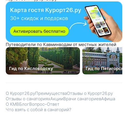
Путеводители по Кавминводам от местных жителей
Гид по Кисловодску
Гид по Пятигорску
О Курорт26.ру
Преимущества
Отзывы о Курорт26.ру
Отзывы о санаториях
Акции
Врачи санаториев
Афиша
О КМВ
Блог
Вопрос–Ответ
Что взять с собой в санаторий?