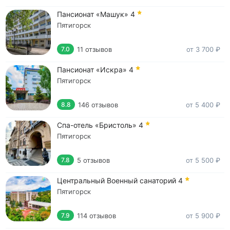
этот санаторий. Конечно.
Пансионат «Машук»
4
Можно лучше
: Пожелания санаторию: всем
здоровья, добра, благополучия.
Пятигорск
11 отзывов
от 3 700 ₽
7.0
Пансионат «Искра»
4
Пятигорск
146 отзывов
от 5 400 ₽
8.8
Спа-отель «Бристоль»
4
Пятигорск
5 отзывов
от 5 500 ₽
7.8
Центральный Военный санаторий
4
Пятигорск
114 отзывов
от 5 900 ₽
7.9