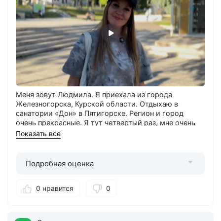
Меня зовут Людмила. Я приехала из города
Железногорска, Курской области. Отдыхаю в
санатории «Дон» в Пятигорске. Регион и город
очень прекрасные. Я тут четвертый раз, мне очень
нравится. Кисловодск тоже ничего, но мне по душе
Показать все
Пятигорск, потому что он более молодёжный, более
движовый, тусовочный — есть куда сходить,
кафешек, прогуляться всегда есть куда, вниз-вверх.
Подробная оценка
Драйв такой, очень. Я выбрала этот санаторий по
путевке от Михайловского ГОКа, и он сразу
0 нравится
0
полюбился (до этого отдыхала в «Руно» два раза).
Номер хороший, прекрасный, всё устраивает:
уютно, всё есть, ремонт хороший, свеженький. До
этого слышала, что обновляли. Комната комфортная