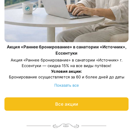
Акция «Раннее бронирование» в санатории «Источник»,
Ессентуки
Акция «Раннее бронирование» в санатории «Источник» г.
Ессентуки — скидка 15% на все виды путёвок!
Условия акции:
Бронирование осуществляется за 60 и более дней до даты
заезда
Показать все
Скидка по данной акции не суммируется с другими
предоставленными скидками
Весь период проживания должен пройти в даты: 27 марта —
Все акции
27 декабря 2026.
Рассчитаем цену со скидкой и забронируем отдых по акции:
8 800 700-15-77
.