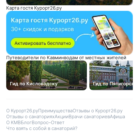
Карта гостя Курорт26.ру
Путеводители по Кавминводам от местных жителей
Гид по Кисловодску
Гид по Пятигорску
О Курорт26.ру
Преимущества
Отзывы о Курорт26.ру
Отзывы о санаториях
Акции
Врачи санаториев
Афиша
О КМВ
Блог
Вопрос–Ответ
Что взять с собой в санаторий?