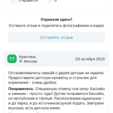
0 нравится
0
Консьерж-служба
Массаж
Прачечная
Салон красоты
Отдыхали здесь?
Сауна
Оставьте отзыв и поделитесь фотографиями и видео
Сейф
Хамам
Оставить отзыв
Кристина
7.7
03 октября 2023
Москва
Останавливались семьёй с двумя детьми на неделю.
Предоставили детскую кроватку и стульчик для
кормления - очень удобно.
Понравилось
: Специально отмечу спа-зону: бассейн
и хаммам - просто чудо! Детям понравился бассейн,
он неглубокий и тёплый. Расположение идеальное -
и до парка, и до источников рукой подать. Завтраки
вкусные, есть детское меню.