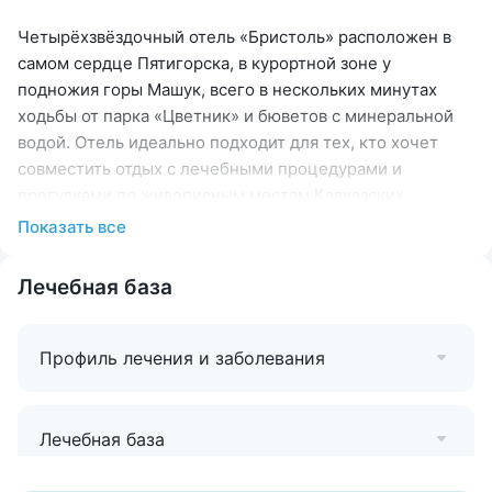
Четырёхзвёздочный отель «Бристоль» расположен в
самом сердце Пятигорска, в курортной зоне у
подножия горы Машук, всего в нескольких минутах
ходьбы от парка «Цветник» и бюветов с минеральной
водой. Отель идеально подходит для тех, кто хочет
совместить отдых с лечебными процедурами и
прогулками по живописным местам Кавказских
Минеральных Вод.
Показать все
Просторные номера различных категорий — от уютных
Стандартов до роскошных Апартаментов с кухней и
Лечебная база
джакузи. Интерьеры выполнены в классическом стиле,
все номера оснащены современной техникой и всем
Профиль лечения и заболевания
необходимым для комфортного проживания:
кондиционер, телевизор, мини-бар, фен, полотенца,
халаты, тапочки.
Лечебная база
Для гостей доступна
спа-зона с бассейном и
хаммамом
: посещение с 08:00 до 12:00 включено в