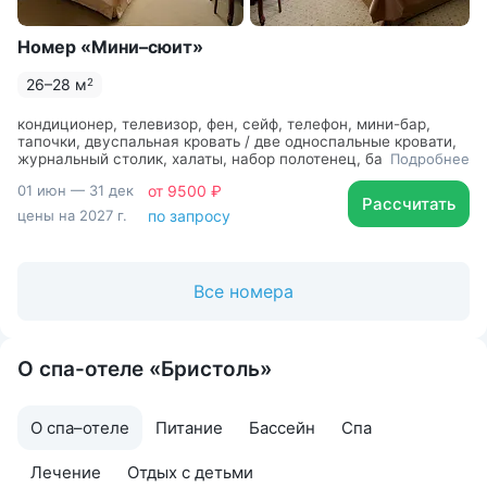
Номер «Мини–сюит»
26–28 м
2
кондиционер, телевизор, фен, сейф, телефон, мини-бар,
тапочки, двуспальная кровать / две односпальные кровати,
журнальный столик, халаты, набор полотенец, банные
Подробнее
принадлежности
01 июн — 31 дек
от 9500 ₽
Рассчитать
цены на 2027 г.
по запросу
Все номера
О спа-отеле «Бристоль»
О спа–отеле
Питание
Бассейн
Спа
Лечение
Отдых с детьми