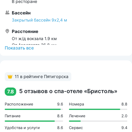
В ресторане
Бассейн
Закрытый бассейн 9х2,4 м
Расстояние
От ж/д вокзала 1.9 км
От Аэропорта 26.8 км
Показать всe
До парка 50 м
До источника 265 м
До центра города 690 м
Развлечения
11 в рейтинге Пятигорска
Бассейн
5 отзывов о спа-отеле «Бристоль»
7.8
Инфраструктура
Бар
Расположение
9.6
Номера
8.8
Кабельное ТВ в номерах
Кафе
Питание
8.6
Лечение
2.0
Кондиционеры в номерах
Лифты
Удобства и услуги
8.6
Сервис
9.4