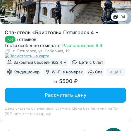
94
Спа-отель «Бристоль» Пятигорск 4
✦
5 отзывов
7.8
Гости особенно отмечают
Расположение 9.6
г. Пятигорск, ул. Соборная, 19
Закрытый бассейн 9х2,4 м
Дети с 0 лет
ещё 1
Кондиционер
Wi-Fi в номерах
Спа
5500 ₽
от
Рассчитать цену
Цена указана с лечением, сут/чел. Цена без лечения на 15–
20% ниже — по запросу