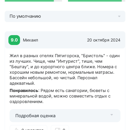
Охраняемая стоянка
Ресторан
Холл на этаже
По умолчанию
Бизнес-услуги
Конференц-зал
9.0
Михаил
20 октября 2024
Интернет
Бесплатный в холле
Жил в разных отелях Пятигорска, "Бристоль" - один
Бесплатный на территории
из лучших. Чище, чем "Интурист", тише, чем
Бесплатный в номерах
"Бештау", и до курортного центра ближе. Номера с
хорошим новым ремонтом, нормальные матрасы.
Стоянка
Бассейн небольшой, но чистый. Персонал
Бесплатная охраняемая
адекватный.
Понравилось
: Рядом есть санатории, бюветы с
Дети
минеральной водой, можно совместить отдых с
от 0 лет
оздоровлением.
Услуги
Подробная оценка
Room Service
Spa