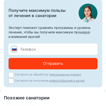
стоимость проживания. Предлагаются массажные и
косметические процедуры.
Получите максимум пользы
В отеле работает ресторан «Бристоль» с элегантным
от лечения в санатории
интерьером в стиле английского клуба. Меню «а ля
карт». Комплексные завтраки подаются ежедневно с
Эксперт поможет сравнить программы и уровень
лечения, чтобы вы получили максимум процедур
07:00 до 11:00.
и внимания врачей
Отель подходит для семейного отдыха — детям
предоставляются кроватки-манежи и стульчики для
кормления. Проживание с детьми любого возраста.
Гости могут воспользоваться парковкой с
Отправить
видеонаблюдением.
Согласен на обработку
персональных данных
Согласен на получение
инфосообщений и акций
Похожие санатории