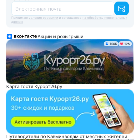
Электронная почта
Принимаю
условия рассылки
и соглашаюсь
на обработку персональных
данных
Акции и розыгрыши
100K
12М
Карта гостя Курорт26.ру
Путеводители по Кавминводам от местных жителей