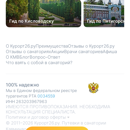
Гид по Кисловодску
Гид по Пятигорску
О Курорт26.ру
Преимущества
Отзывы о Курорт26.ру
Отзывы о санаториях
Акции
Врачи санаториев
Афиша
О КМВ
Блог
Вопрос–Ответ
Что взять с собой в санаторий?
100% надежно
Мы в Едином федеральном реестре
турагентов РТА
0034559
ИНН 263203967963
ИМЕЮТСЯ ПРОТИВОПОКАЗАНИЯ. НЕОБХОДИМА
КОНСУЛЬТАЦИЯ СПЕЦИАЛИСТА.
Политики и договор оферты
© 2011–2026 Курорт26.ру. Путевки в санатории
Кавминвод