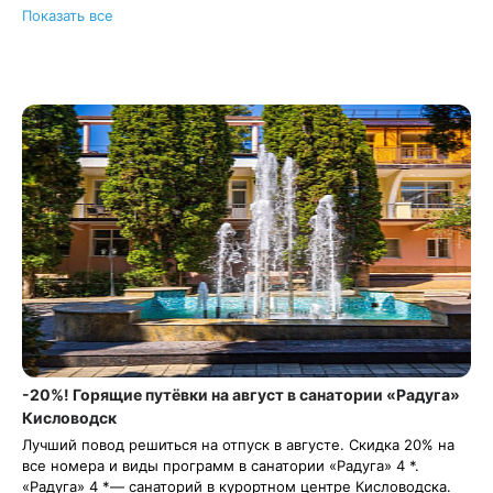
Подарочные путёвки в санаторий на выбранные даты.
Показать все
С теплом и заботой организуем отдых в санатории для ваших
близких, подарим трансфер и будем рядом на протяжении
всего отдыха.
Подробнее о подарочных картах и путёвках
-20%! Горящие путёвки на август в санатории «Радуга»
Кисловодск
Лучший повод решиться на отпуск в августе. Скидка 20% на
все номера и виды программ в санатории «Радуга» 4 *.
«Радуга» 4 *— санаторий в курортном центре Кисловодска.