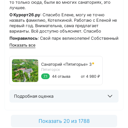
то только сюда, были во многих санаториях, это
лучшее.
О Курорт26.ру
: Спасибо Елене, могу не точно
назвать фамилию, Котелкиной. Работаю с Еленой не
первый год. Внимательна, сама предлагает
варианты. Всё доступно объясняет. Спасибо
Понравилось
: Свой парк великолепен! Собственный
бювет!
Показать все
Можно лучше
: Некоторые процедуры записаны по
времени, но, иногда, не соблюдалось. Стоит
отнестись к этому внимательнее, чтобы
Санаторий «Пятигорье»
3
отдыхающие не проводили много времени в
Пятигорск
очередях и ругани.
7.1
44 отзыва
от 4 980 ₽
Подробная оценка
Показать 20 из 1788