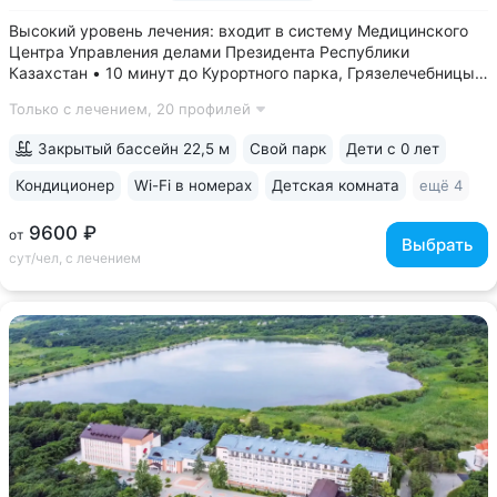
Высокий уровень лечения: входит в систему Медицинского
Центра Управления делами Президента Республики
Казахстан • 10 минут до Курортного парка, Грязелечебницы
им. Семашко, бювета источников «Ессентуки 4»
Только с лечением,
20 профилей
и «Ессентуки-Новая» • Санаторий с восточным колоритом
в интерьерах. Во всех номерах...
Закрытый бассейн 22,5 м
Свой парк
Дети с 0 лет
Кондиционер
Wi-Fi в номерах
Детская комната
ещё 4
9600 ₽
от
Выбрать
сут/чел, с лечением