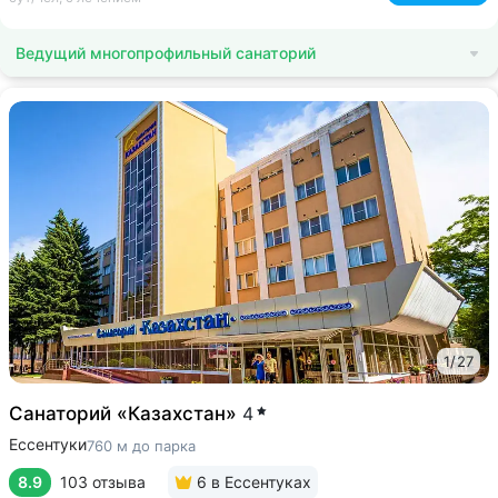
Ведущий многопрофильный санаторий
1
/
27
Санаторий «Казахстан»
4
Ессентуки
760 м до парка
8.9
103 отзыва
6
в Ессентуках