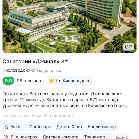
1
/
17
Санаторий «Джинал»
3
Кисловодск
2300 м до парка
9.0
98 отзывов
7
в Кисловодске
Тихая часть Верхнего парка у подножия Джинальского
хребта. 12 минут до Курортного парка • 871 метр над
уровнем моря ­— невероятные виды на Кавказские горы,
чистый воздух, тишина и уединение. На территории и рядом
Только с лечением,
20 профилей
расположены лучшие смотровые площадки Кисловодска •
Собственный бювет...
Бювет
Свой парк
Дети с 0 лет
Кондиционер
Wi-Fi в номерах
Детская комната
Тренажерный зал
ещё 2