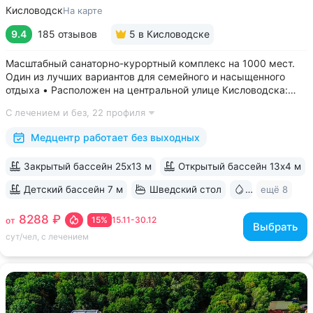
Кисловодск
На карте
9.4
185 отзывов
5
в Кисловодске
Масштабный санаторно-курортный комплекс на 1000 мест.
Один из лучших вариантов для семейного и насыщенного
отдыха • Расположен на центральной улице Кисловодска:
рядом цирк, до Курортного бульвара можно дойти
С лечением и без,
22 профиля
за 15 минут • Бесплатный трансфер до Курортного парка
и основных достопримечательностей...
Медцентр работает без выходных
Закрытый бассейн 25х13 м
Открытый бассейн 13x4 м
Детский бассейн 7 м
Шведский стол
Бювет
ещё 8
8288 ₽
15%
15.11-30.12
от
Выбрать
сут/чел, с лечением