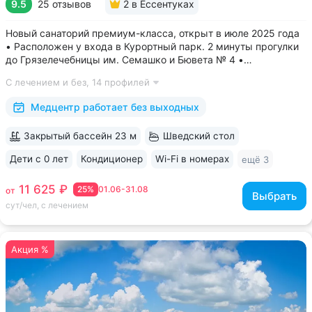
9.5
25 отзывов
2
в Ессентуках
Новый санаторий премиум-класса, открыт в июле 2025 года
• Расположен у входа в Курортный парк. 2 минуты прогулки
до Грязелечебницы им. Семашко и Бювета № 4 •
Акватермальная зона: бассейн с водопадом, финская сауна.
С лечением и без,
14 профилей
Бесплатное посещение включено во все виды путёвок •
Трёхразовое питание...
Медцентр работает без выходных
Закрытый бассейн 23 м
Шведский стол
Дети с 0 лет
Кондиционер
Wi-Fi в номерах
ещё 3
11 625 ₽
25%
01.06-31.08
от
Выбрать
сут/чел, с лечением
Акция %