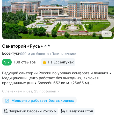
1
/
23
Санаторий «Русь»
4
Ессентуки
990 м до бювета «Пятитысячник»
9.7
108 отзывов
1
в Ессентуках
Ведущий санаторий России по уровню комфорта и лечения •
Медицинский центр работает без выходных, включая
праздничные дни • Бассейн 652 кв.м. (25×65 м)
с термотерапией, джакузи, каскадом и морской волной.
С лечением и без,
25 профилей
Глубина от 30 до 180 см, есть отдельная детская зона. Рядом
расположены закрытая терраса...
Медцентр работает без выходных
Закрытый бассейн 25х65 м
Шведский стол