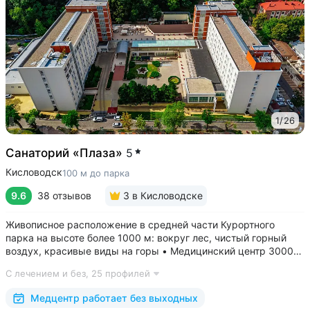
1
/
26
Санаторий «Плаза»
5
Кисловодск
100 м до парка
9.6
38 отзывов
3
в Кисловодске
Живописное расположение в средней части Курортного
парка на высоте более 1000 м: вокруг лес, чистый горный
воздух, красивые виды на горы • Медицинский центр 3000
кв.м. В штате 43 врача и 220 медспециалистов высокой
С лечением и без,
25 профилей
квалификации • Более 1000 видов диагностики и ДНК-
исследований. Есть диагностика...
Медцентр работает без выходных