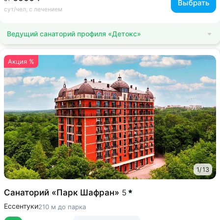
Выбрать
сут/чел, с лечением
Ведущий санаторий профиля «Детокс»
Акция %
1
/
13
Санаторий «Парк Шафран»
5
Ессентуки
210 м до парка