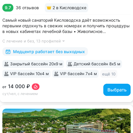
9.7
36 отзывов
2
в Кисловодске
Самый новый санаторий Кисловодска даёт возможность
первыми отдохнуть в свежих номерах и получить процедуры
в новых кабинетах лечебной базы • Живописное
расположение в ущелье двух балок, рядом с Нарзанной
С лечение и без,
13 профилей
галереей и Каскадной лестницей • Свой выход в Курортный
парк, поблизости проходят маршруты...
Медцентр работает без выходных
Закрытый бассейн 20х9 м
Детский бассейн 8х5 м
VIP бассейн 10х4 м
VIP бассейн 7х4 м
ещё 10
14 000 ₽
от
Выбрать
сут/чел, с лечением