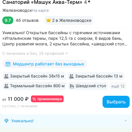
Санаторий «Машук Аква-Терм»
4
Железноводск
На карте
9.7
46 отзывов
2
в Железноводске
Уникально! Открытые бассейны с горячими источниками
«Итальянские термы, парк 12,5 га с озером, 6 видов бань,
Центр развития мозга, 2 крытых бассейна, «шведский стол»
и детокс-зал, 24 программы лечения, EMS-тренировки,
С лечением и без,
29 профилей
большой спа-комплекс, вода «Легенда Кавказа» •
Расположен в уединенном...
Медцентр работает без выходных
Закрытый бассейн 38х15 м
Закрытый бассейн 13 м
Термальный бассейн 800 м
Шведский стол
ещё 12
11 000 ₽
промономера
от
Выбрать
сут/чел, с лечением
Уникально!