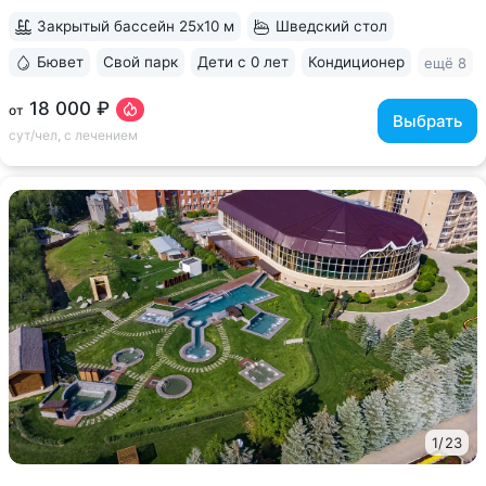
Закрытый бассейн 25x10 м
Шведский стол
Бювет
Свой парк
Дети с 0 лет
Кондиционер
ещё 8
18 000 ₽
от
Выбрать
сут/чел, с лечением
1
/
23