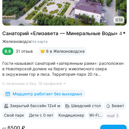
1
/
19
Cанаторий «Елизавета — Минеральные Воды»
4
Железноводск
На карте
8.8
31 отзыв
6
в Железноводске
Гости называют санаторий «затерянным раем»: расположен
в Новотерской долине на берегу живописного озера
в окружении гор и леса. Территория-парк 20 га
с терренкуром (4 км), скверами, велодорожками, фотозоной,
С лечением и без,
19 профилей
живописным храмом «Нерушимая стена» • Обустроенная
набережная озера с зонами отдыха и...
Медцентр работает без выходных
Закрытый бассейн 12х4 м
Шведский стол
Бювет
Свой парк
Дети с 0 лет
Кондиционер
Wi-Fi в номерах
ещё 3
6500 ₽
от