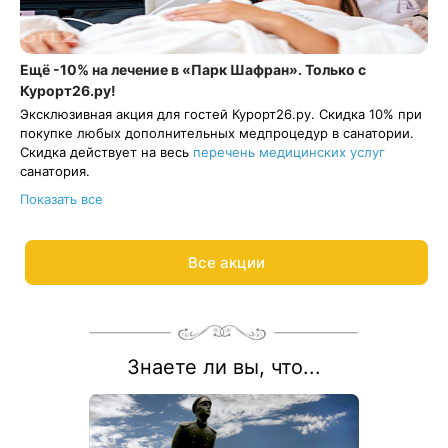
Ещё -10% на лечение в «Парк Шафран». Только с
Курорт26.ру!
Эксклюзивная акция для гостей Курорт26.ру. Скидка 10% при
покупке любых дополнительных медпроцедур в санатории.
Скидка действует на весь
перечень медицинских услуг
санатория.
Получайте максимум пользы от летнего отпуска. Прием
Показать все
врача, анализы, комплексное УЗИ, лекарственные
капельницы, карбокси- и озонотерапия, массаж,
грязелечение и ванны, соляная комната, физиопроцедуры =
Все акции
перезарядка и прекрасное самочувствие для новых побед.
Процедуры должны быть оплачены и оказаны в период с 1
июня по 30 августа 2026 года. Скидка не применяется к
процедурам, входящим в программу путёвки.
Ответим на вопросы и рассчитываем цену процедур по
акции:
8 800 700-15-77
.
Знаете ли вы, что...