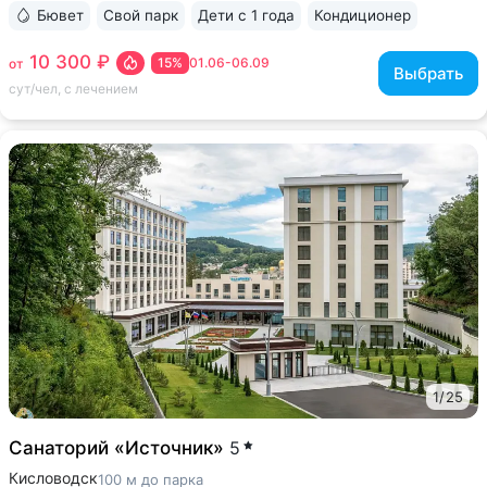
Бювет
Свой парк
Дети с 1 года
Кондиционер
ещё 6
10 300 ₽
15%
01.06-06.09
от
Выбрать
сут/чел, с лечением
1
/
25
Санаторий «Источник»
5
Кисловодск
100 м до парка