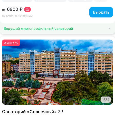
6900 ₽
от
Выбрать
сут/чел, с лечением
Ведущий многопрофильный санаторий
Акция %
1
/
24
Санаторий «Солнечный»
3