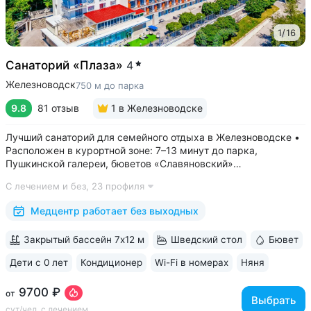
1
/
16
Санаторий «Плаза»
4
Железноводск
750 м до парка
9.8
81 отзыв
1
в Железноводске
Лучший санаторий для семейного отдыха в Железноводске •
Расположен в курортной зоне: 7–13 минут до парка,
Пушкинской галереи, бюветов «Славяновский»
и «Смирновский» • Собственный бювет с минеральной водой
С лечением и без,
23 профиля
«Славяновская» • Все в одном здании: не нужно выходить
на улицу, чтобы получить лечение,...
Медцентр работает без выходных
Закрытый бассейн 7х12 м
Шведский стол
Бювет
Дети с 0 лет
Кондиционер
Wi-Fi в номерах
Няня
ещё 6
9700 ₽
от
Выбрать
сут/чел, с лечением