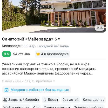
1
/
16
Санаторий «Майерведа»
5
Кисловодск
550 м до Каскадной лестницы
9.5
54 отзыва
4
в Кисловодске
Уникальный формат не только в России, но и в мире:
сочетание санаторного отдыха, превентивной медицины,
австрийской Майер-медицины (оздоровление через
восстановление ЖКТ), древнеиндийской Аюрведы •
С лечением и без,
15 профилей
Победитель международной премии The World Luxury Awards.
Премия «Вояж» за лучший велнес-проект...
Медцентр работает без выходных
Закрытый бассейн
Бювет
без детей
Кондиционер
Wi-Fi в номерах
Спа
Сауна / хаммам
Тренажерный зал