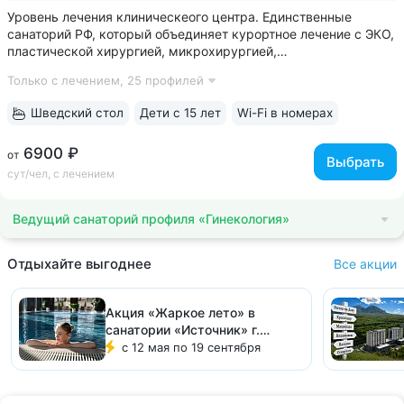
Уровень лечения клиническеого центра. Единственные
санаторий РФ, который объединяет курортное лечение с ЭКО,
пластической хирургией, микрохирургией,
кардиореабилитацией, офтальмологией, спа и косметологией
Только с лечением,
25 профилей
• Красивое историческое здание в 100 м от Нарзанной
галереи. Окна санатория выходят...
Шведский стол
Дети с 15 лет
Wi-Fi в номерах
6900 ₽
от
Выбрать
сут/чел, с лечением
Ведущий санаторий профиля «Гинекология»
Отдыхайте выгоднее
Все акции
Акция «Жаркое лето» в
санатории «Источник» г.
Железноводск
с 12 мая по 19 сентября