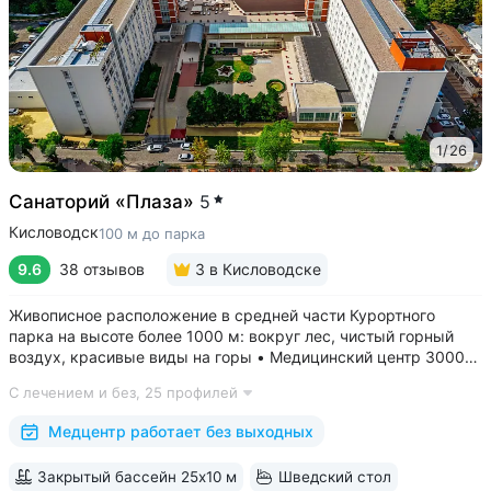
1
/
26
Санаторий «Плаза»
5
Кисловодск
100 м до парка
9.6
38 отзывов
3
в Кисловодске
Живописное расположение в средней части Курортного
парка на высоте более 1000 м: вокруг лес, чистый горный
воздух, красивые виды на горы • Медицинский центр 3000
кв.м. В штате 43 врача и 220 медспециалистов высокой
С лечением и без,
25 профилей
квалификации • Более 1000 видов диагностики и ДНК-
исследований. Есть диагностика...
Медцентр работает без выходных
Закрытый бассейн 25x10 м
Шведский стол