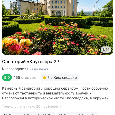
1
/
19
Санаторий «Кругозор»
3
Кисловодск
990 м до парка
9.0
155 отзывов
7
в Кисловодске
Камерный санаторий с хорошим сервисом. Гости особенно
отмечают тактичность и внимательность врачей •
Расположен в исторической части Кисловодска, в окружении
старых курортных дач. 10–17 минут прогулки до Каскадной
Только с лечением,
20 профилей
лестницы и входа в Курортный парк • Территория 3,2 га
с обзорной площадкой,...