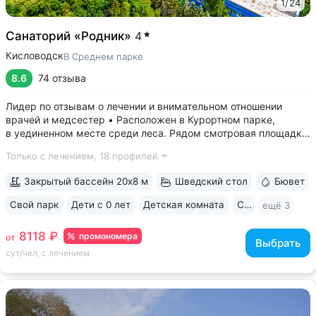
1
/
24
Санаторий «Родник»
4
Кисловодск
В Среднем парке
8.6
74 отзыва
Лидер по отзывам о лечении и внимательном отношении
врачей и медсестер • Расположен в Курортном парке,
в уединенном месте среди леса. Рядом смотровая площадка.
Окна всех номеров выходят на лес: тишина, чистый воздух,
Только с лечением,
18 профилей
пение птиц • Удобный выход в Нижний и Верхний парки:
в 15 минутах ходьбы...
Закрытый бассейн 20х8 м
Шведский стол
Бювет
Свой парк
Дети с 0 лет
Детская комната
Спа
ещё 3
8118 ₽
промономера
от
Выбрать
сут/чел, с лечением