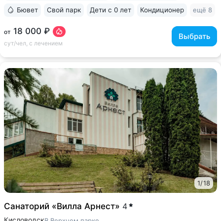
Бювет
Свой парк
Дети с 0 лет
Кондиционер
ещё 8
18 000 ₽
от
Выбрать
сут/чел, с лечением
1
/
18
Санаторий «Вилла Арнест»
4
Кисловодск
В Верхнем парке