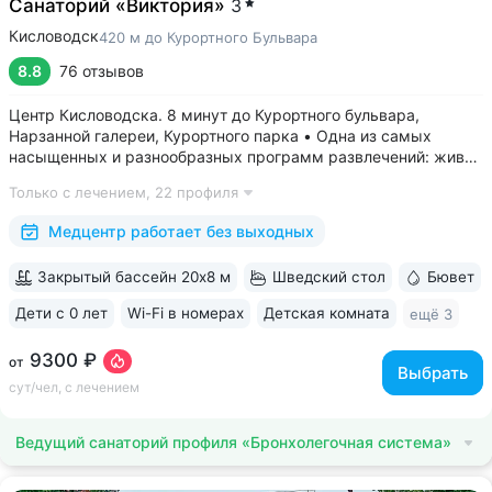
Санаторий «Виктория»
3
Кисловодск
420 м до Курортного Бульвара
8.8
76 отзывов
Центр Кисловодска. 8 минут до Курортного бульвара,
Нарзанной галереи, Курортного парка • Одна из самых
насыщенных и разнообразных программ развлечений: живая
музыка, концерты, дискотеки, кинопоказы, лазерные шоу,
Только с лечением,
22 профиля
стендап, мастер-классы по рисованию «эбру» и танцам
(бачата, восточные танцы)....
Медцентр работает без выходных
Закрытый бассейн 20х8 м
Шведский стол
Бювет
Дети с 0 лет
Wi-Fi в номерах
Детская комната
ещё 3
9300 ₽
от
Выбрать
сут/чел, с лечением
Ведущий санаторий профиля «Бронхолегочная система»