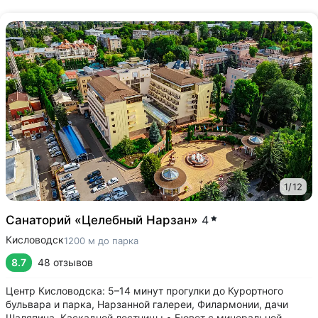
1
/
12
Санаторий «Целебный Нарзан»
4
Кисловодск
1200 м до парка
8.7
48 отзывов
Центр Кисловодска: 5–14 минут прогулки до Курортного
бульвара и парка, Нарзанной галереи, Филармонии, дачи
Шаляпина, Каскадной лестницы • Бювет с минеральной