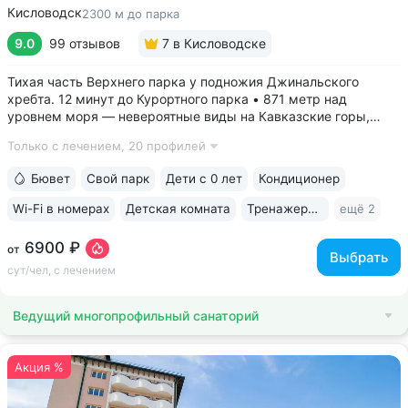
Кисловодск
2300 м до парка
9.0
99 отзывов
7
в Кисловодске
Тихая часть Верхнего парка у подножия Джинальского
хребта. 12 минут до Курортного парка • 871 метр над
уровнем моря ­— невероятные виды на Кавказские горы,
чистый воздух, тишина и уединение. На территории и рядом
Только с лечением,
20 профилей
расположены лучшие смотровые площадки Кисловодска •
Собственный бювет...
Бювет
Свой парк
Дети с 0 лет
Кондиционер
Wi-Fi в номерах
Детская комната
Тренажерный зал
ещё 2
6900 ₽
от
Выбрать
сут/чел, с лечением
Ведущий многопрофильный санаторий
Акция %