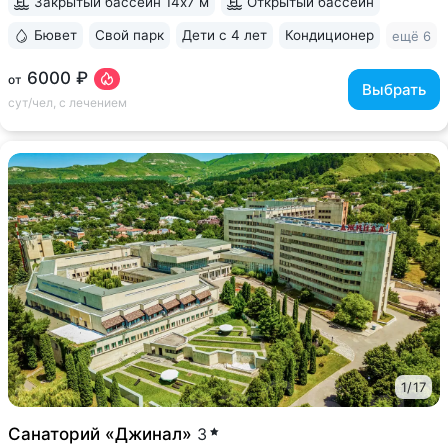
Закрытый бассейн 14х7 м
Открытый бассейн
Бювет
Свой парк
Дети с 4 лет
Кондиционер
ещё 6
6000 ₽
от
Выбрать
сут/чел, с лечением
1
/
17
Санаторий «Джинал»
3