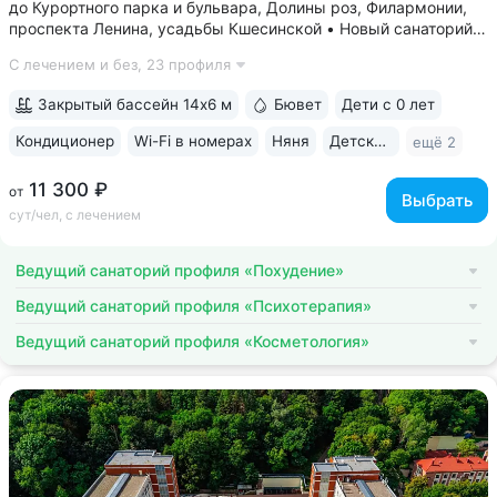
до Курортного парка и бульвара, Долины роз, Филармонии,
проспекта Ленина, усадьбы Кшесинской • Новый санаторий,
открыт в 2018 году. 95% отзывов о санатории
С лечением и без,
23 профиля
положительные. Многие гости отмечают, что санаторий
превзошёл ожидания по уровню...
Закрытый бассейн 14х6 м
Бювет
Дети с 0 лет
Кондиционер
Wi-Fi в номерах
Няня
Детская комната
ещё 2
11 300 ₽
от
Выбрать
сут/чел, с лечением
Ведущий санаторий профиля «Похудение»
Ведущий санаторий профиля «Психотерапия»
Ведущий санаторий профиля «Косметология»