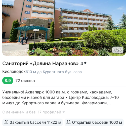
1
/
25
Санаторий «Долина Нарзанов»
4
Кисловодск
610 м до Курортного бульвара
8.9
72 отзыва
Уникально! Аквапарк 1000 кв.м. с горками, каскадами,
бассейнами и зоной для загара • Центр Кисловодска: 7–10
минут до Курортного парка и бульвара, Филармонии,
Нарзанной галереи • Бювет с минеральной водой двух
С лечением и без,
17 профилей
курортов: «Ессентуки-4» и «Славяновская» (Железноводск).
8–12 минут до бюветов...
Закрытый бассейн 11х22 м
Открытый бассейн 1000 м