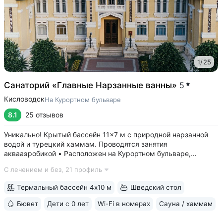
1
/
25
Санаторий «Главные Нарзанные ванны»
5
Кисловодск
На Курортном бульваре
8.1
25 отзывов
Уникально! Крытый бассейн 11×7 м с природной нарзанной
водой и турецкий хаммам. Проводятся занятия
аквааэробикой • Расположен на Курортном бульваре,
в 3 минутах от Нарзанной галереи и Курортного парка •
С лечением и без,
21 профиль
Главные нарзанные ванны — памятник архитектуры
федерального значения, одно из самых...
Термальный бассейн 4х10 м
Шведский стол
Бювет
Дети с 0 лет
Wi-Fi в номерах
Сауна / хаммам