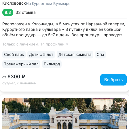
Кисловодск
На Курортном Бульваре
8.3
33 отзыва
Расположен у Колоннады, в 5 минутах от Нарзанной галереи,
Курортного парка и бульвара • В путевку включен большой
объём процедур — до 5–7 в день. Все процедуры проводятся
в первой половине дня. Есть бонусные процедуры для гостей
Только с лечением,
14 профилей
номера «Люкс» и «Апартаменты» • Камерный санаторий
на 78 мест....
Свой парк
Дети с 5 лет
Детская комната
Спа
Тренажерный зал
Бильярд
6300 ₽
от
Выбрать
сут/чел, с лечением