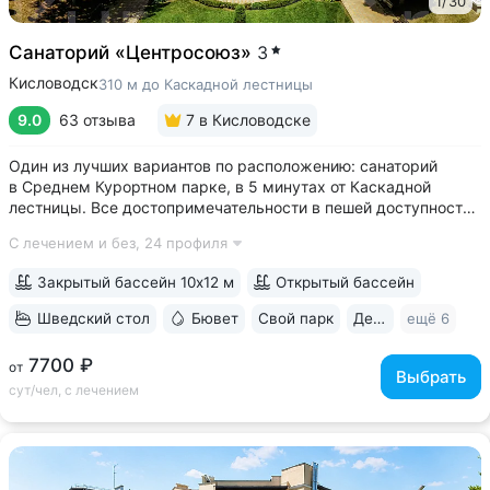
1
/
30
Санаторий «Центросоюз»
3
Кисловодск
310 м до Каскадной лестницы
9.0
63 отзыва
7
в Кисловодске
Один из лучших вариантов по расположению: санаторий
в Среднем Курортном парке, в 5 минутах от Каскадной
лестницы. Все достопримечательности в пешей доступности
• Парк санатория с фонтаном, цветниками, беседками
С лечением и без,
24 профиля
переходит в Курортный парк, к терренкурам № 3 и № 2Б •
В путёвки включен большой...
Закрытый бассейн 10х12 м
Открытый бассейн
Шведский стол
Бювет
Свой парк
Дети с 2 лет
ещё 6
7700 ₽
от
Выбрать
сут/чел, с лечением