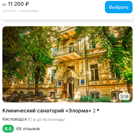
11 200 ₽
от
Выбрать
сут/чел, с лечением
1
/
16
Клинический санаторий «Элорма»
2
Кисловодск
70 м до Колоннады
8.0
68 отзывов