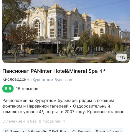
1
/
13
Пансионат PANinter Hotel&Mineral Spa
4
Кисловодск
На Курортном Бульваре
8.5
15 отзывов
Расположен на Курортном бульваре: рядом с поющим
фонтаном и Нарзанной галереей • Оздоровительный
комплекс уровня 4*, открыт в 2007 году. Красивое старинное
здание — особняк постройки начала 20 века • Номера
С лечением и без,
8 профилей
с видом на главную улицу города. Во всех номерах:
звуконепроницаемые стеклопакеты,...
Закрытый бассейн 7,5х3,5 м
Бювет
Дети с 1 года