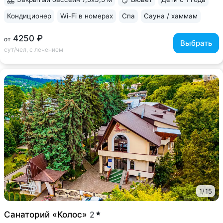
Кондиционер
Wi-Fi в номерах
Спа
Сауна / хаммам
4250 ₽
от
Выбрать
сут/чел, с лечением
1
/
15
Санаторий «Колос»
2