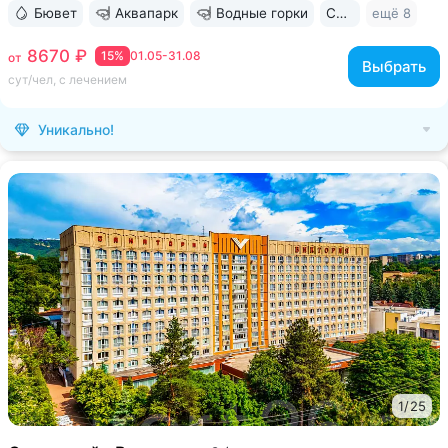
Бювет
Аквапарк
Водные горки
Свой парк
ещё 8
8670 ₽
15%
01.05-31.08
от
Выбрать
сут/чел, с лечением
Уникально!
1
/
25