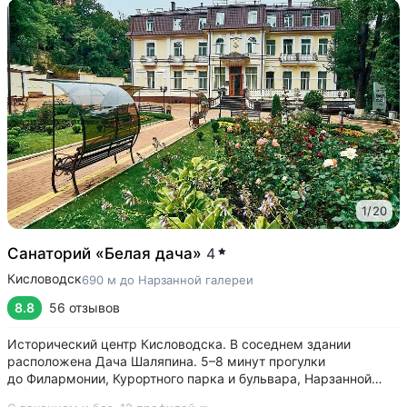
1
/
20
Санаторий «Белая дача»
4
Кисловодск
690 м до Нарзанной галереи
8.8
56 отзывов
Исторический центр Кисловодска. В соседнем здании
расположена Дача Шаляпина. 5–8 минут прогулки
до Филармонии, Курортного парка и бульвара, Нарзанной
галереи, проспекта Ленина, Ребровского бювета •