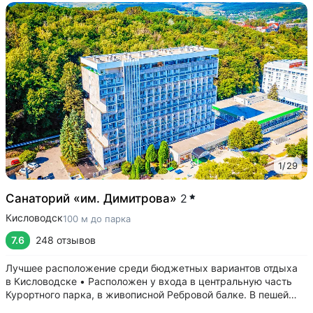
1
/
29
Санаторий «им. Димитрова»
2
Кисловодск
100 м до парка
7.6
248 отзывов
Лучшее расположение среди бюджетных вариантов отдыха
в Кисловодске • Расположен у входа в центральную часть
Курортного парка, в живописной Ребровой балке. В пешей
доступности: Каскадная лестница, Канатка, Храм воздуха,