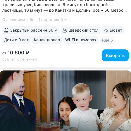
красивых улиц Кисловодска. 6 минут до Каскадной
лестницы, 10 минут — до Канатки и Долины роз • 50 метров
до бюветов с минеральной водой трёх курортов: «Нарзан»
С лечением и без,
14 профилей
(Кисловодск), «Славяновская» (Железноводск), «Ессентуки
№ 4» • Здание санатория —...
Закрытый бассейн 30 м
Шведский стол
Бювет
Дети с 0 лет
Кондиционер
Wi-Fi в номерах
ещё 5
10 600 ₽
от
Выбрать
сут/чел, с лечением