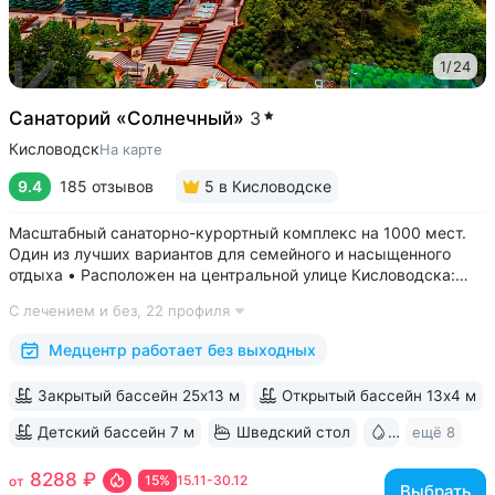
1
/
24
Санаторий «Солнечный»
3
Кисловодск
На карте
9.4
185 отзывов
5
в Кисловодске
Масштабный санаторно-курортный комплекс на 1000 мест.
Один из лучших вариантов для семейного и насыщенного
отдыха • Расположен на центральной улице Кисловодска:
рядом цирк, до Курортного бульвара можно дойти
С лечением и без,
22 профиля
за 15 минут • Бесплатный трансфер до Курортного парка
и основных достопримечательностей...
Медцентр работает без выходных
Закрытый бассейн 25х13 м
Открытый бассейн 13x4 м
Детский бассейн 7 м
Шведский стол
Бювет
ещё 8
8288 ₽
15%
15.11-30.12
от
Выбрать