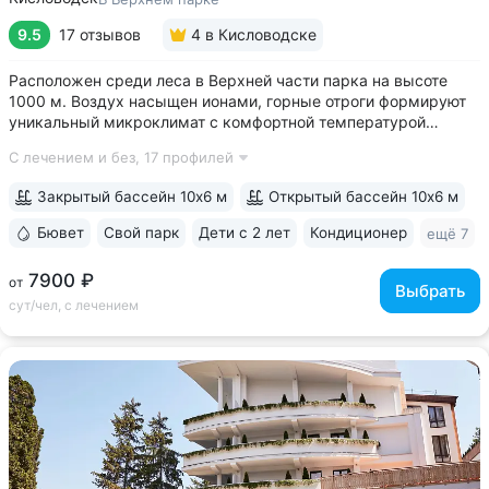
9.5
17 отзывов
4
в Кисловодске
Расположен среди леса в Верхней части парка на высоте
1000 м. Воздух насыщен ионами, горные отроги формируют
уникальный микроклимат с комфортной температурой
и влажностью воздуха. Прямой выход на терренкур
С лечением и без,
17 профилей
№ 2Б Кисловодского парка • Один из лучших вариантов для
уединенного отдыха. В санатории...
Закрытый бассейн 10х6 м
Открытый бассейн 10х6 м
Бювет
Свой парк
Дети с 2 лет
Кондиционер
ещё 7
7900 ₽
от
Выбрать
сут/чел, с лечением