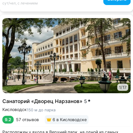
сут/чел, с лечением
1
/
17
Санаторий «Дворец Нарзанов»
5
Кисловодск
150 м до парка
9.2
57 отзывов
6
в Кисловодске
Расположен у входа в Верхний парк, на одной из самых