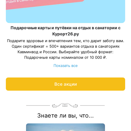
Подарочные карты и путёвки на отдых в санатории с
Курорт26.ру
Подарите здоровье и впечатления тем, кто дарит заботу вам.
Один сертификат = 500+ вариантов отдыха в санаториях
Кавминвод и России. Выбирайте удобный формат:
Подарочные карты номиналом от 10 000 ₽.
Подарочные путёвки в санаторий на выбранные даты.
Показать все
С теплом и заботой организуем отдых в санатории для ваших
близких, подарим трансфер и будем рядом на протяжении
всего отдыха.
Все акции
Подробнее о подарочных картах и путёвках
Знаете ли вы, что...