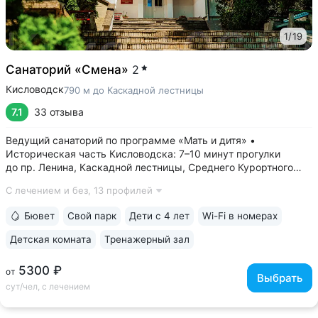
1
/
19
Санаторий «Смена»
2
Кисловодск
790 м до Каскадной лестницы
7.1
33 отзыва
Ведущий санаторий по программе «Мать и дитя» •
Историческая часть Кисловодска: 7–10 минут прогулки
до пр. Ленина, Каскадной лестницы, Среднего Курортного
парка • Бювет с минеральной водой двух курортов:
С лечением и без,
13 профилей
«Ессентуки-4» и «Славяновская» (Железноводск). Бюветы
с минеральной водой Кисловодска...
Бювет
Свой парк
Дети с 4 лет
Wi-Fi в номерах
Детская комната
Тренажерный зал
5300 ₽
от
Выбрать
сут/чел, с лечением