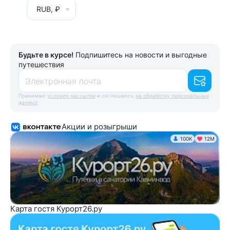
RUB, ₽
Будьте в курсе!
Подпишитесь на новости и выгодные
путешествия
Электронная почта
Принимаю
условия рассылки
и соглашаюсь
на обработку персональных
данных
Акции и розыгрыши
100K
12М
Карта гостя Курорт26.ру