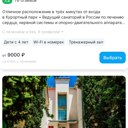
7.2
76 отзывов
Отличное расположение в трёх минутах от входа
в Курортный парк • Ведущий санаторий в России по лечению
сердца, нервной системы и опорно-двигательного аппарата •
В центре проходят лечение члены олимпийских сборных
С лечением и без,
9 профилей
команд, звёзды большого спорта • Рассчитан всего
на 130 мест, что позволяет...
Дети с 4 лет
Wi-Fi в номерах
Тренажерный зал
9000 ₽
от
Выбрать
сут/чел, с лечением