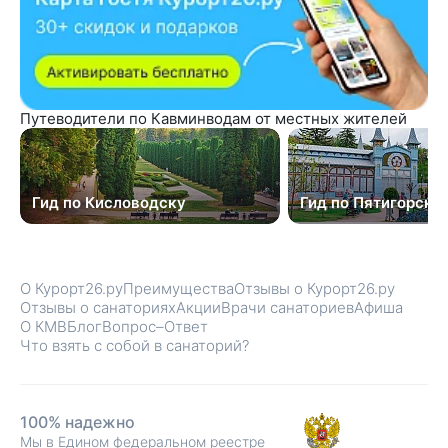
Путеводители по Кавминводам от местных жителей
Гид по Кисловодску
Гид по Пятигорску
О Курорт26.ру
Преимущества
Отзывы о Курорт26.ру
Отзывы о санаториях
Акции
Врачи санаториев
Афиша
О КМВ
Блог
Вопрос–Ответ
Что взять с собой в санаторий?
100% надежно
Мы в Едином федеральном реестре