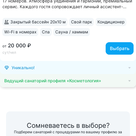
17 номеров. Атмосфера уединения и гармонии, премиальный
сервис. Каждого гостя сопровождает личный ассистент-
тьютор • Бювет с минеральной водой Железноводска —
«Славяновская» • Номера в неоклассическом стиле
Закрытый бассейн 20х10 м
Свой парк
Кондиционер
с отделкой из природных материалов....
Wi-Fi в номерах
Спа
Сауна / хаммам
20 000 ₽
от
Выбрать
сут/чел
Уникально!
Ведущий санаторий профиля «Косметология»
Сомневаетесь в выборе?
Подберем санаторий с процедурами по вашему профилю за