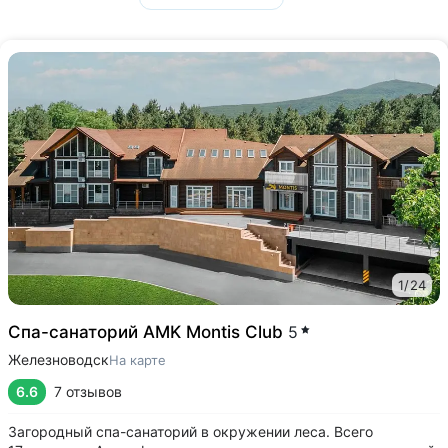
1
/
24
Спа-санаторий AMK Montis Club
5
Железноводск
На карте
6.6
7 отзывов
Загородный спа-санаторий в окружении леса. Всего