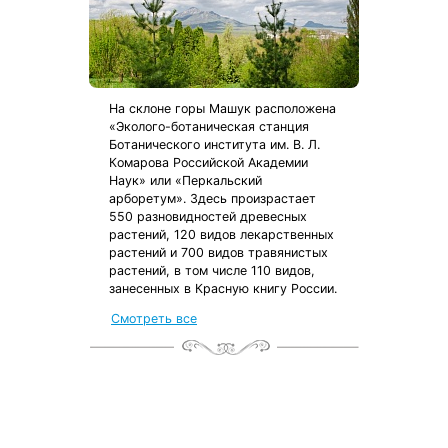
На склоне горы Машук расположена
«Эколого-ботаническая станция
Ботанического института им. В. Л.
Комарова Российской Академии
Наук» или «Перкальский
арборетум». Здесь произрастает
550 разновидностей древесных
растений, 120 видов лекарственных
растений и 700 видов травянистых
растений, в том числе 110 видов,
занесенных в Красную книгу России.
от местных жителей
Смотреть все
с чек-листом
и туристической картой