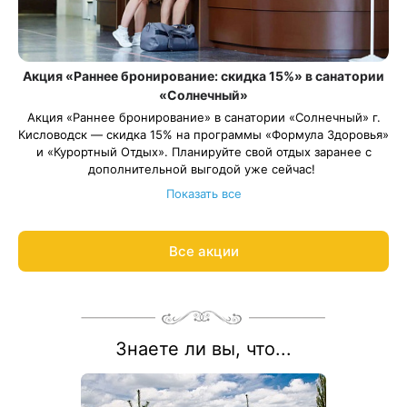
Акция «Раннее бронирование: скидка 15%» в санатории
«Солнечный»
Акция «Раннее бронирование» в санатории «Солнечный» г.
Кисловодск — скидка 15% на программы «Формула Здоровья»
и «Курортный Отдых». Планируйте свой отдых заранее с
дополнительной выгодой уже сейчас!
Весь период проживания должен пройти в даты: 15 ноября —
Показать все
30 декабря 2025, 11 января — 20 марта 2026 и 15 ноября —
30 декабря 2026.
Рассчитаем цену со скидкой и забронируем отдых по
Все акции
акции:
8 800 700-15-77
.
Знаете ли вы, что...