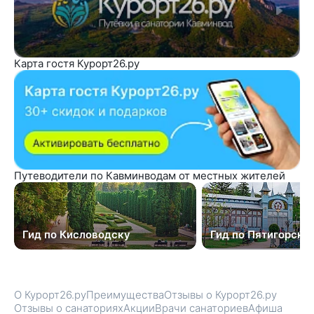
Карта гостя Курорт26.ру
Путеводители по Кавминводам от местных жителей
Гид по Кисловодску
Гид по Пятигорску
О Курорт26.ру
Преимущества
Отзывы о Курорт26.ру
Отзывы о санаториях
Акции
Врачи санаториев
Афиша