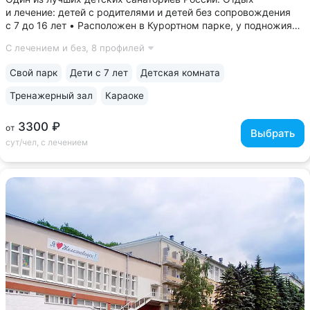
и лечение: детей с родителями и детей без сопровождения
с 7 до 16 лет • Расположен в Курортном парке, у подножия
горы Железной: тишина, горный воздух, естественный лес.
С лечением и без,
8 профилей
Климат позволяет проводить много времени на свежем
воздухе в течение всего...
Свой парк
Дети с 7 лет
Детская комната
Тренажерный зал
Караоке
3300 ₽
от
Выбрать
сут/чел, с лечением