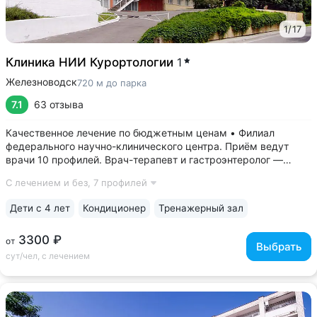
1
/
17
Клиника НИИ Курортологии
1
Железноводск
720 м до парка
7.1
63 отзыва
Качественное лечение по бюджетным ценам • Филиал
федерального научно-клинического центра. Приём ведут
врачи 10 профилей. Врач-терапевт и гастроэнтеролог —
кандидаты медицинских наук • Всего 175 мест — тишина, нет
С лечением и без,
7 профилей
очередей на процедуры. Санаторий нацелен на спокойный
отдых взрослых, лечение...
Дети с 4 лет
Кондиционер
Тренажерный зал
3300 ₽
от
Выбрать
сут/чел, с лечением