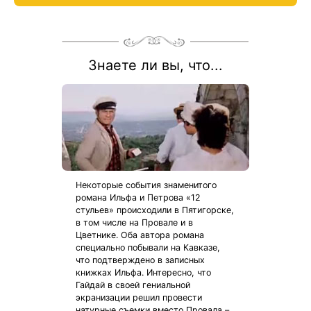
Рассчитаем цену со скидкой и забронируем отдых по акции:
8 800 700-15-77
.
Знаете ли вы, что...
Некоторые события знаменитого
романа Ильфа и Петрова «12
стульев» происходили в Пятигорске,
в том числе на Провале и в
Цветнике. Оба автора романа
специально побывали на Кавказе,
что подтверждено в записных
книжках Ильфа. Интересно, что
Гайдай в своей гениальной
экранизации решил провести
натурные съемки вместо Провала –