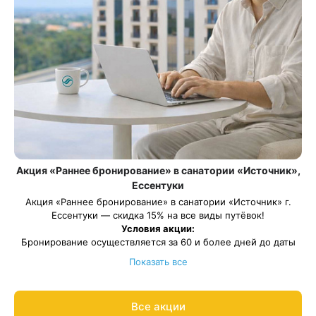
Акция «Раннее бронирование» в санатории «Источник»,
Ессентуки
Акция «Раннее бронирование» в санатории «Источник» г.
Ессентуки — скидка 15% на все виды путёвок!
Условия акции:
Бронирование осуществляется за 60 и более дней до даты
заезда
Показать все
Скидка по данной акции не суммируется с другими
предоставленными скидками
Весь период проживания должен пройти в даты: 27 марта —
Все акции
27 декабря 2026.