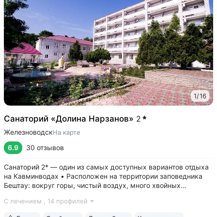
1
/
16
Санаторий «Долина Нарзанов»
2
Железноводск
На карте
6.9
30 отзывов
Санаторий 2* — один из самых доступных вариантов отдыха
на Кавминводах • Расположен на территории заповедника
Бештау: вокруг горы, чистый воздух, много хвойных
деревьев и редких кустарников, горное разнотравье,
С лечением ,
14 профилей
терренкур по лесной тропе, цветники и места для отдыха •
Бювет с минеральной водой...