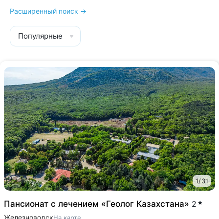
Расширенный поиск →
Популярные
1
/
31
Пансионат с лечением «Геолог Казахстана»
2
Железноводск
На карте