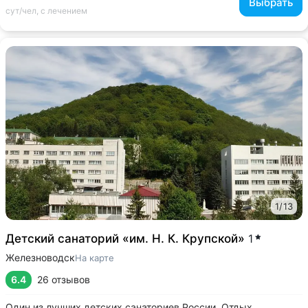
Выбрать
сут/чел, с лечением
1
/
13
Детский санаторий «им. Н. К. Крупской»
1
Железноводск
На карте
6.4
26 отзывов
Один из лучших детских санаториев России. Отдых