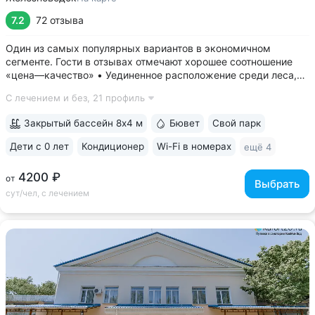
7.2
72 отзыва
Один из самых популярных вариантов в экономичном
сегменте. Гости в отзывах отмечают хорошее соотношение
«цена—качество» • Уединенное расположение среди леса,
у подножия горы Бештау. Тишина и покой. Территория
С лечением и без,
21 профиль
заповедника 6 га с цветущими деревьями, беседками,
чистым воздухом, дорожками для...
Закрытый бассейн 8х4 м
Бювет
Свой парк
Дети с 0 лет
Кондиционер
Wi-Fi в номерах
ещё 4
4200 ₽
от
Выбрать
сут/чел, с лечением