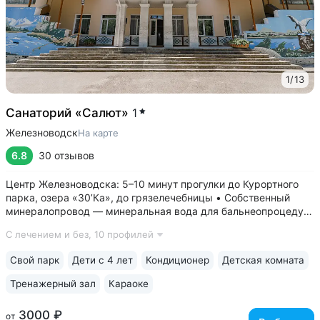
1
/
13
Санаторий «Салют»
1
Железноводск
На карте
6.8
30 отзывов
Центр Железноводска: 5–10 минут прогулки до Курортного
парка, озера «30’Ка», до грязелечебницы • Собственный
минералопровод — минеральная вода для бальнеопроцедур
поступает в санаторий напрямую из скважины • Трёхразовое
С лечением и без,
10 профилей
питание «меню-заказ». Круглый год в меню: свежие фрукты,
овощи, ягоды,...
Свой парк
Дети с 4 лет
Кондиционер
Детская комната
Тренажерный зал
Караоке
3000 ₽
от