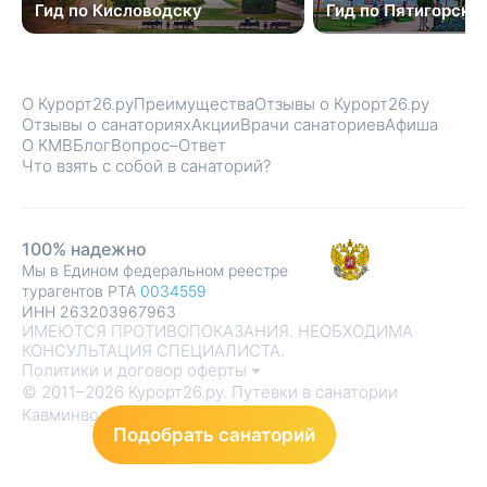
Гид по Кисловодску
Гид по Пятигорску
О Курорт26.ру
Преимущества
Отзывы о Курорт26.ру
Отзывы о санаториях
Акции
Врачи санаториев
Афиша
О КМВ
Блог
Вопрос–Ответ
Что взять с собой в санаторий?
100% надежно
Мы в Едином федеральном реестре
турагентов РТА
0034559
ИНН 263203967963
ИМЕЮТСЯ ПРОТИВОПОКАЗАНИЯ. НЕОБХОДИМА
КОНСУЛЬТАЦИЯ СПЕЦИАЛИСТА.
Политики и договор оферты
© 2011–2026 Курорт26.ру. Путевки в санатории
Кавминвод
Подобрать санаторий