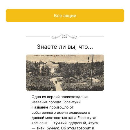
Скидка по данной акции не суммируется с другими
предоставленными скидками
Весь период проживания должен пройти в даты: 27 марта —
Все акции
27 декабря 2026.
Рассчитаем цену со скидкой и забронируем отдых по акции:
8 800 700-15-77
.
Знаете ли вы, что...
Одна из версий происхождения
названия города Ессентуки:
Название произошло от
собственного имени владевшего
данной местностью хана Ессентуга:
«эс-сен» — тучный, здоровый, «туг»
— знак, бунчук. Об этом говорят и