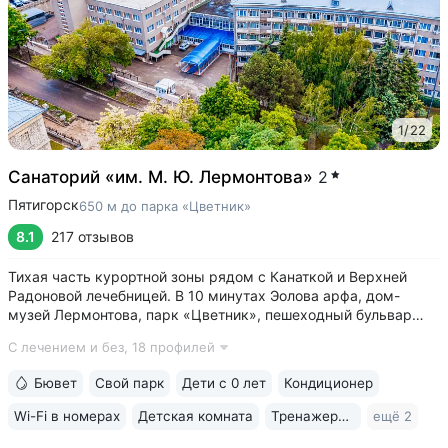
1
/
22
Санаторий «им. М. Ю. Лермонтова»
2
Пятигорск
650 м до парка «Цветник»
8.1
217 отзывов
Тихая часть курортной зоны рядом с Канаткой и Верхней
Радоновой лечебницей. В 10 минутах Эолова арфа, дом-
музей Лермонтова, парк «Цветник», пешеходный бульвар
Гагарина, ведущий к Провалу • Собственный бювет
С лечением и без,
18 профилей
с минеральной водой № 29. В 2–5 минутах бюветы
источников № 1, 4, 7, 19 • 3 минуты...
Бювет
Свой парк
Дети с 0 лет
Кондиционер
Wi-Fi в номерах
Детская комната
Тренажерный зал
ещё 2