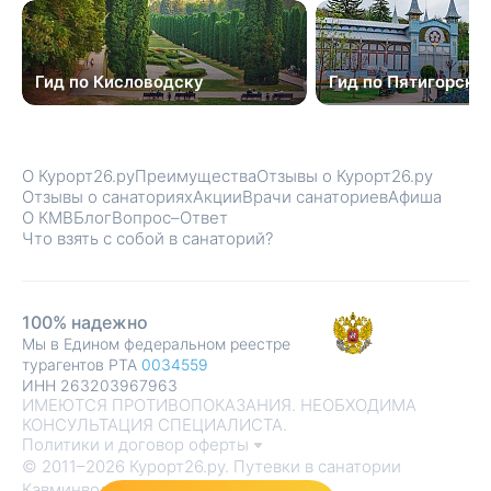
Гид по Кисловодску
Гид по Пятигорску
О Курорт26.ру
Преимущества
Отзывы о Курорт26.ру
Отзывы о санаториях
Акции
Врачи санаториев
Афиша
О КМВ
Блог
Вопрос–Ответ
Что взять с собой в санаторий?
100% надежно
Мы в Едином федеральном реестре
турагентов РТА
0034559
ИНН 263203967963
ИМЕЮТСЯ ПРОТИВОПОКАЗАНИЯ. НЕОБХОДИМА
КОНСУЛЬТАЦИЯ СПЕЦИАЛИСТА.
Политики и договор оферты
© 2011–2026 Курорт26.ру. Путевки в санатории
Кавминвод