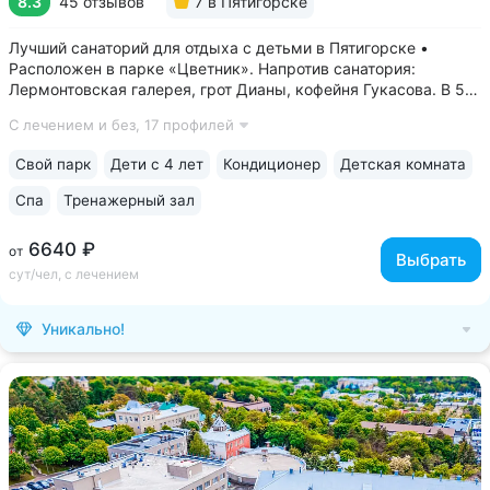
8.3
45 отзывов
7
в Пятигорске
Лучший санаторий для отдыха с детьми в Пятигорске •
Расположен в парке «Цветник». Напротив санатория:
Лермонтовская галерея, грот Дианы, кофейня Гукасова. В 5-х
минутах: Орел, Китайская беседка, Театр Оперетты,
С лечением и без,
17 профилей
Краеведческий музей, Спасский собор • Центральная
нарзанная галерея в 2-х минутах....
Свой парк
Дети с 4 лет
Кондиционер
Детская комната
Спа
Тренажерный зал
6640 ₽
от
Выбрать
сут/чел, с лечением
Уникально!