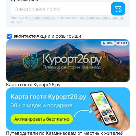
Электронная почта
Принимаю
условия рассылки
и соглашаюсь
на обработку персональных
данных
Акции и розыгрыши
100K
12М
Карта гостя Курорт26.ру
Путеводители по Кавминводам от местных жителей