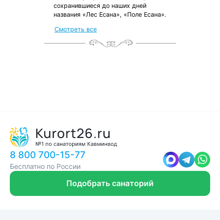
сохранившиеся до наших дней
названия «Лес Есана», «Поле Есана».
от местных жителей
Смотреть все
с чек-листом
и туристической картой
8 800 700-15-77
Бесплатно по России
Подобрать санаторий