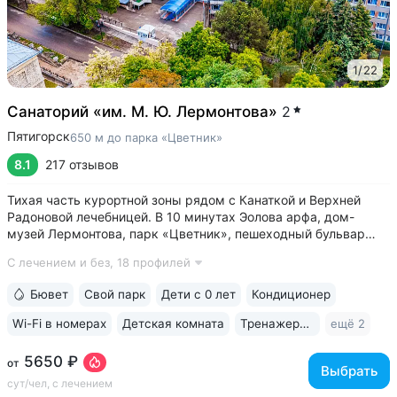
1
/
22
Санаторий «им. М. Ю. Лермонтова»
2
Пятигорск
650 м до парка «Цветник»
8.1
217 отзывов
Тихая часть курортной зоны рядом с Канаткой и Верхней
Радоновой лечебницей. В 10 минутах Эолова арфа, дом-
музей Лермонтова, парк «Цветник», пешеходный бульвар
Гагарина, ведущий к Провалу • Собственный бювет
С лечением и без,
18 профилей
с минеральной водой № 29. В 2–5 минутах бюветы
источников № 1, 4, 7, 19 • 3 минуты...
Бювет
Свой парк
Дети с 0 лет
Кондиционер
Wi-Fi в номерах
Детская комната
Тренажерный зал
ещё 2
5650 ₽
от
Выбрать
сут/чел, с лечением