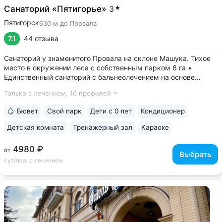
Санаторий «Пятигорье»
3
Пятигорск
630 м до Провала
7.1
44 отзыва
Санаторий у знаменитого Провала на склоне Машука. Тихое
место в окружении леса с собственным парком 6 га •
Единственный санаторий с бальнеолечением на основе
«Пятигорского нарзана» № 24: минеральные ванны,
Только с лечением,
16 профилей
ингаляции, орошения. Природная минеральная вода
поступает напрямую из скважины, сохраняя...
Бювет
Свой парк
Дети с 0 лет
Кондиционер
Детская комната
Тренажерный зал
Караоке
4980 ₽
от
Выбрать
сут/чел, с лечением