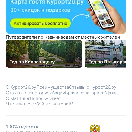
Путеводители по Кавминводам от местных жителей
Гид по Кисловодску
Гид по Пятигорску
О Курорт26.ру
Преимущества
Отзывы о Курорт26.ру
Отзывы о санаториях
Акции
Врачи санаториев
Афиша
О КМВ
Блог
Вопрос–Ответ
Что взять с собой в санаторий?
100% надежно