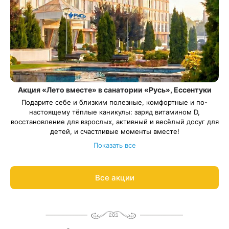
Акция «Лето вместе» в санатории «Русь», Ессентуки
Подарите себе и близким полезные, комфортные и по-
настоящему тёплые каникулы: заряд витамином D,
восстановление для взрослых, активный и весёлый досуг для
детей, и счастливые моменты вместе!
С 01 июня по 06 сентября в санатории «Русь» действует
Показать все
акция на все категории номеров (кроме категории «Сьют
Семейный») — скидка 15%.
Весь период проживания должен пройти в даты 01 июня — 6
Все акции
сентября 2026.
Рассчитаем цену со скидкой и забронируем отдых по
акции:
8 800 700-15-77
.