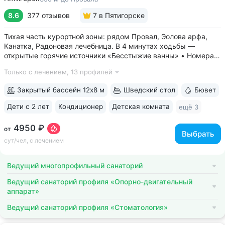
8.6
377 отзывов
7
в Пятигорске
Тихая часть курортной зоны: рядом Провал, Эолова арфа,
Канатка, Радоновая лечебница. В 4 минутах ходьбы —
открытые горячие источники «Бесстыжие ванны» • Номера
с видом на лес или панораму Пятигорска. В ясную погоду
Только с лечением,
13 профилей
виден Эльбрус и Кавказский хребет. Есть номера с балконом
• Основной корпус...
Закрытый бассейн 12х8 м
Шведский стол
Бювет
Дети с 2 лет
Кондиционер
Детская комната
ещё 3
4950 ₽
от
Выбрать
сут/чел, с лечением
Ведущий многопрофильный санаторий
Ведущий санаторий профиля «Опорно-двигательный
аппарат»
Ведущий санаторий профиля «Стоматология»