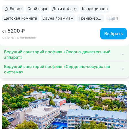
Бювет
Свой парк
Дети с 4 лет
Кондиционер
Детская комната
Сауна / хаммам
Тренажерный зал
ещё 1
5200 ₽
от
Выбрать
сут/чел, с лечением
Ведущий санаторий профиля «Опорно-двигательный
аппарат»
Ведущий санаторий профиля «Сердечно-сосудистая
система»