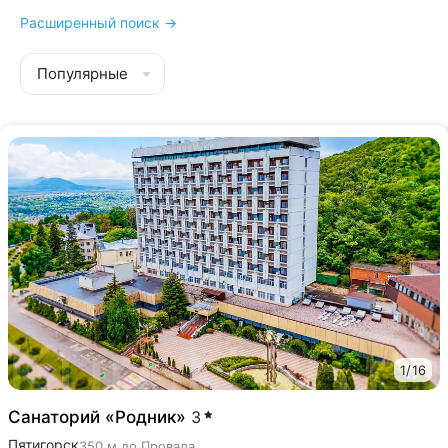
Расширенный поиск →
Популярные
1
/
16
Санаторий «Родник»
3
Пятигорск
350 м до Провала