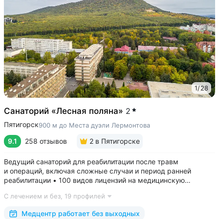
1
/
28
Санаторий «Лесная поляна»
2
Пятигорск
900 м до Места дуэли Лермонтова
9.1
258 отзывов
2
в Пятигорске
Ведущий санаторий для реабилитации после травм
и операций, включая сложные случаи и период ранней
реабилитации • 100 видов лицензий на медицинскую
деятельность, более 2500 видов медуслуг и процедур •
С лечением и без,
19 профилей
Доступная среда для гостей на колясках: в номерах,
на территории, в столовой • Расположен...
Медцентр работает без выходных