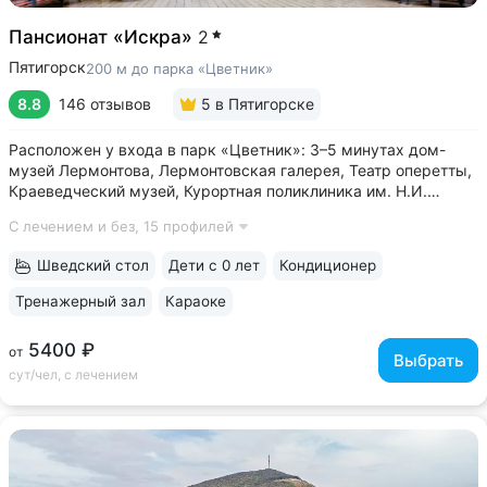
Пансионат «Искра»
2
Пятигорск
200 м до парка «Цветник»
8.8
146 отзывов
5
в Пятигорске
Расположен у входа в парк «Цветник»: 3–5 минутах дом-
музей Лермонтова, Лермонтовская галерея, Театр оперетты,
Краеведческий музей, Курортная поликлиника им. Н.И.
Пирогова • Центральная питьевая галерея Пятигорска
С лечением и без,
15 профилей
с тремя видами минеральных источников № 2, № 17,
«Красноармейский» в трех минутах...
Шведский стол
Дети с 0 лет
Кондиционер
Тренажерный зал
Караоке
5400 ₽
от
Выбрать
сут/чел, с лечением