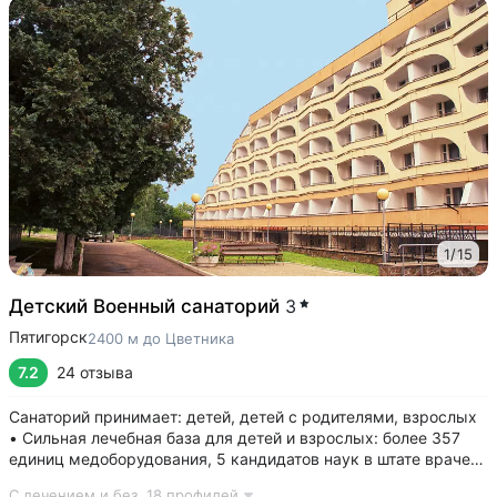
1
/
15
Детский Военный санаторий
3
Пятигорск
2400 м до Цветника
7.2
24 отзыва
Санаторий принимает: детей, детей с родителями, взрослых
• Сильная лечебная база для детей и взрослых: более 357
единиц медоборудования, 5 кандидатов наук в штате врачей,
программы лечения и реабилитации • Золотая медаль
С лечением и без,
18 профилей