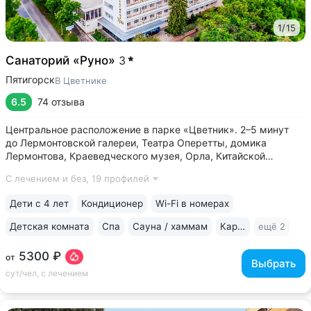
1
/
15
Санаторий «Руно»
3
Пятигорск
В Цветнике
6.5
74 отзыва
Центральное расположение в парке «Цветник». 2–5 минут
до Лермонтовской галереи, Театра Оперетты, домика
Лермонтова, Краеведческого музея, Орла, Китайской
беседки • 200 м между основным корпусом и корпусом
С лечением и без,
19 профилей
«Каштан». Теплые переходы между основным и лечебным
корпусом, столовой • Центральная...
Дети с 4 лет
Кондиционер
Wi-Fi в номерах
Детская комната
Спа
Сауна / хаммам
Караоке
ещё 2
5300 ₽
от
Выбрать
сут/чел, с лечением