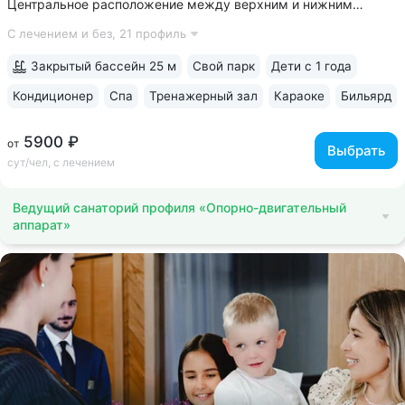
Центральное расположение между верхним и нижним
парком. В 5–8 минутах: верхний парк — Канатка, Эолова
С лечением и без,
21 профиль
арфа, бульвар Гагарина, нижний — Дом-музей Лермонтова,
Цветник, Лермонтовская галерея,...
Закрытый бассейн 25 м
Свой парк
Дети с 1 года
Кондиционер
Спа
Тренажерный зал
Караоке
Бильярд
5900 ₽
от
Выбрать
сут/чел, с лечением
Ведущий санаторий профиля «Опорно-двигательный
аппарат»