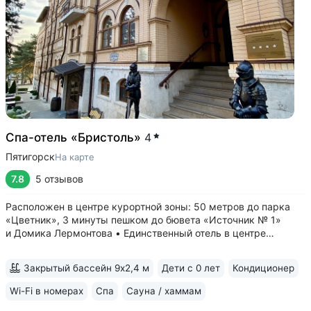
Спа-отель «Бристоль»
4
Пятигорск
На карте
7.8
5 отзывов
Расположен в центре курортной зоны: 50 метров до парка
«Цветник», 3 минуты пешком до бювета «Источник № 1»
и Домика Лермонтова • Единственный отель в центре
с бассейном и хаммамом. Бесплатный доступ в спа до 12:00
для всех гостей • 38 дизайнерских номеров: от Стандартов
Закрытый бассейн 9х2,4 м
Дети с 0 лет
Кондиционер
до Апартаментов...
Wi-Fi в номерах
Спа
Сауна / хаммам