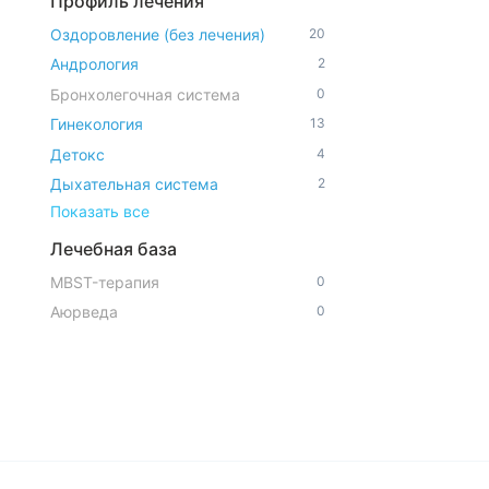
Профиль лечения
Оздоровление (без лечения)
20
Андрология
2
Бронхолегочная система
0
Гинекология
13
Детокс
4
Дыхательная система
2
Показать все
Лечебная база
MBST-терапия
0
Аюрведа
0
Ванны с минеральной водой
3
Вытяжение позвоночника
13
Вытяжение позвоночника
19
подводное
Детокс-модуль IYASHI DOME
0
Показать все