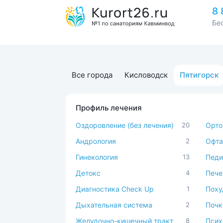
8 
Бе
Все города
Кисловодск
Пятигорск
Профиль лечения
Оздоровление (без лечения)
20
Орто
Андрология
2
Офта
Гинекология
13
Педи
Детокс
4
Пече
Диагностика Check Up
1
Поху
Дыхательная система
2
Почк
Желудочно-кишечный тракт
8
Псих