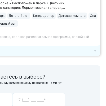
орске • Расположен в парке «Цветник».
в санатория: Лермонтовская галерея,
аны, кофейня Гукасова. В 5-х минутах:
арк
Дети с 4 лет
Кондиционер
Детская комната
Спа
итайская беседка, Театр Оперетты,
ческий музей, Спасский собор •
ерный зал
ьная нарзанная галерея в 2-х
...
рковка, хорошая развлекательная программа, спокойный
аетесь в выборе?
роцедурами по вашему профилю за 15 минут