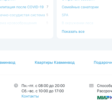
илитация после COVID-19
7
Семейные санатории
ечно-сосудистая система
5
SPA
ема кровообращения
5
В окружении леса
процедуры
2
С домашними животными
Показать все
атология
1
Доступная среда
авы
14
огия
2
вминвод
Квартиры Кавминвод
Подарочн
кринная система
5
тическая гинекология
1
Пн.–пт. с 08:00 до 20:00
Способ
Cб.–вс. с 10:00 до 17:00
Рассроч
Контакты