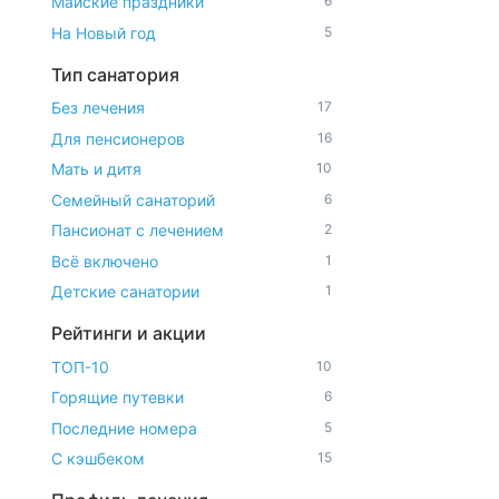
Майские праздники
6
На Новый год
5
Тип санатория
Без лечения
17
Для пенсионеров
16
Мать и дитя
10
Семейный санаторий
6
Пансионат с лечением
2
Всё включено
1
Детские санатории
1
Рейтинги и акции
ТОП-10
10
Горящие путевки
6
Последние номера
5
С кэшбеком
15