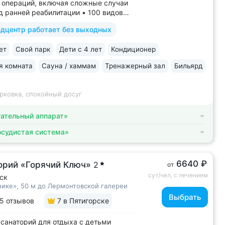
 операций, включая сложные случаи
д ранней реабилитации • 100 видов
й на медицинскую деятельность, более
дцентр работает без выходных
дов медуслуг и процедур • Доступная
ля гостей на колясках: в номерах,
ет
Свой парк
Дети с 4 лет
Кондиционер
итории, в столовой • Расположен...
я комната
Сауна / хаммам
Тренажерный зал
Бильярд
рковка, спокойный досуг
ательный аппарат»
осудистая система»
6640 ₽
орий «Горячий Ключ»
2
от
сут/чел, с лечением
ск
нике», 50 м до Лермонтовской галереи
Выбрать
5 отзывов
7
в Пятигорске
санаторий для отдыха с детьми