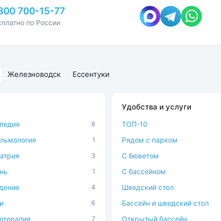
800 700-15-77
сплатно по России
Железноводск
Ессентуки
Удобства и услуги
педия
8
ТОП-10
льмология
1
Рядом с парком
атрия
3
C бюветом
нь
1
С бассейном
дение
4
Шведский стол
и
6
Бассейн и шведский стол
отерапия
7
Открытый бассейн