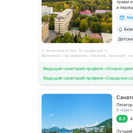
травм и
и перио
лицензи
Ме
2500 ви
среда д
Бюв
на терр
Детска
С лечением и без,
19 профилей
Включено:
Проживание, питание, лечение*, па
Ведущий санаторий профиля «Опорно-двиг
Ведущий санаторий профиля «Сердечно-с
Санат
Пятигор
В «Цвет
8.3
4
Лучший 