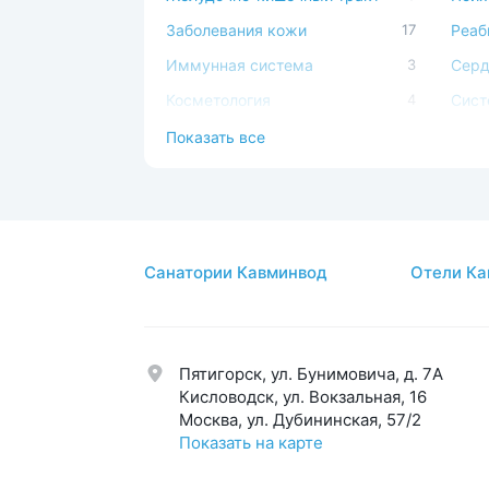
Заболевания кожи
17
Реаб
Иммунная система
3
Серд
Косметология
4
Сист
Костно-мышечная система
19
Спа-
Показать все
Мочеполовая система
8
Стом
Нервная система
10
Суст
Обмен веществ
5
Урол
Санатории Кавминвод
Отели Ка
Общетерапевтический
20
Эндо
Опорно-двигательный аппарат
19
Эсте
Пятигорск, ул. Бунимовича, д. 7A
Кисловодск, ул. Вокзальная, 16
Москва, ул. Дубининская, 57/2
Показать на карте