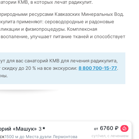
атории КМВ, в которых лечат радикулит.
природными ресурсами Кавказских Минеральных Вод.
икулита применяют: сероводородные и радоновые
ппликации и физиопроцедуры. Комплексная
 воспаление, улучшает питание тканей и способствует
ут для вас санаторий КМВ для лечения радикулита,
 скидку до 20 % на все экскурсии:
8 800 700-15-77
.
тны.
6760 ₽
орий «Машук»
3
от
сут/чел, с лечением
ск
1500 м до Места дуэли Лермонтова