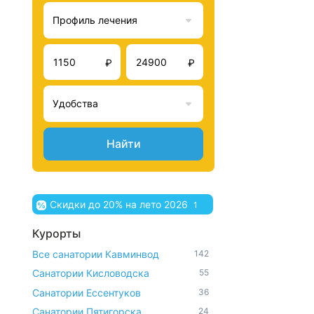
Профиль лечения
₽
₽
Удобства
Найти
Скидки до 20% на лето 2026
1
Курорты
Все санатории Кавминвод
142
Санатории Кисловодска
55
Санатории Ессентуков
36
Санатории Пятигорска
24