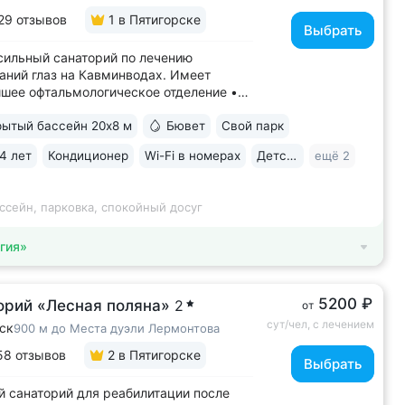
29 отзывов
1
в Пятигорске
Выбрать
ильный санаторий по лечению
аний глаз на Кавминводах. Имеет
шее офтальмологическое отделение •
ное расположение у подножия Машука.
ытый бассейн 20х8 м
Бювет
Свой парк
 доступности: Место дуэли Лермонтова,
ая площадка Ворота любви, начало
4 лет
Кондиционер
Wi-Fi в номерах
Детская комната
ещё 2
ура вокруг Машука. В 5 минутах ж/д
..
ссейн, парковка, спокойный досуг
гия»
5200 ₽
орий «Лесная поляна»
2
от
сут/чел, с лечением
ск
900 м до Места дуэли Лермонтова
58 отзывов
2
в Пятигорске
Выбрать
 санаторий для реабилитации после