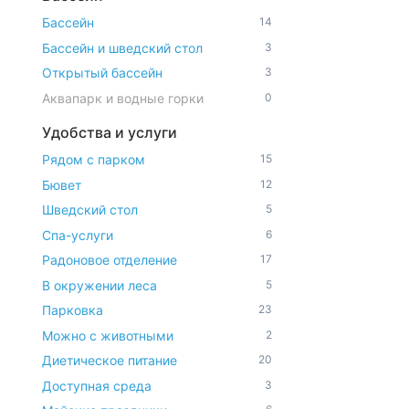
Бассейн
14
Бассейн и шведский стол
3
Открытый бассейн
3
Аквапарк и водные горки
0
Удобства и услуги
Рядом с парком
15
Бювет
12
Шведский стол
5
Спа-услуги
6
Радоновое отделение
17
В окружении леса
5
Парковка
23
Можно с животными
2
Диетическое питание
20
Доступная среда
3