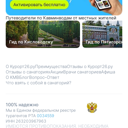
Путеводители по Кавминводам от местных жителей
Гид по Кисловодску
Гид по Пятигорску
О Курорт26.ру
Преимущества
Отзывы о Курорт26.ру
Отзывы о санаториях
Акции
Врачи санаториев
Афиша
О КМВ
Блог
Вопрос–Ответ
Что взять с собой в санаторий?
100% надежно
Мы в Едином федеральном реестре
турагентов РТА
0034559
ИНН 263203967963
ИМЕЮТСЯ ПРОТИВОПОКАЗАНИЯ. НЕОБХОДИМА