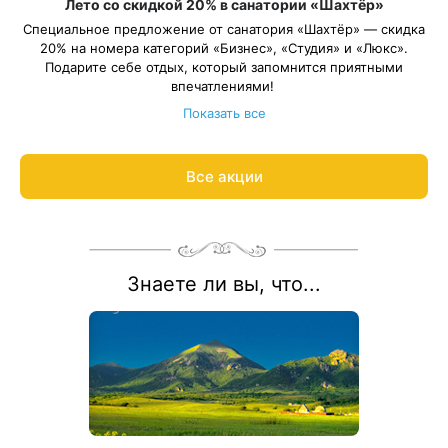
Лето со скидкой 20% в санатории «Шахтёр»
Специальное предложение от санатория «Шахтёр» — скидка
20% на номера категорий «Бизнес», «Студия» и «Люкс».
Подарите себе отдых, который запомнится приятными
впечатлениями!
Длительность путёвки — от 12 суток. Весь период
Показать все
проживания должен пройти в период: 11 июня – 31 августа
2026 года.
Ответим на вопросы и рассчитываем цену процедур по
Все акции
акции:
8 800 700-15-77
.
Знаете ли вы, что...