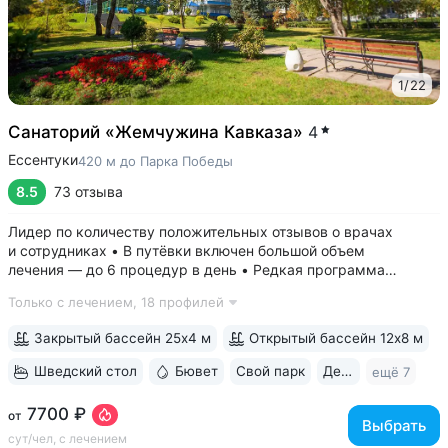
1
/
22
Санаторий «Жемчужина Кавказа»
4
Ессентуки
420 м до Парка Победы
8.5
73 отзыва
Лидер по количеству положительных отзывов о врачах
и сотрудниках • В путёвки включен большой объем
лечения — до 6 процедур в день • Редкая программа
«Снижение веса». Включает консультации врача-диетолога
Только с лечением,
18 профилей
и эндокринолога, комплекс анализов и УЗИ, процедуры,
направленные на коррекцию фигуры...
Закрытый бассейн 25х4 м
Открытый бассейн 12х8 м
Шведский стол
Бювет
Свой парк
Дети с 0 лет
ещё 7
7700 ₽
от
Выбрать
сут/чел, с лечением