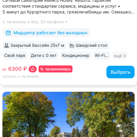
Сетевой санаторий AMAKS Hotels Resorts: гарантия
соответствия стандартам сервиса, медицины и услуг •
5 минут до Курортного парка, грязелечебницы им. Семашко,
парка Победы • 3 минуты до бювета 4/33 с минеральной
С лечением и без,
24 профиля
водой Ессентуки № 4 и № 17 • Главный корпус
«Центральный» — историческое здание...
Медцентр работает без выходных
Закрытый бассейн 25х7 м
Шведский стол
Свой парк
Дети с 0 лет
Кондиционер
Wi-Fi в номерах
ещё 3
6300 ₽
промономера
от
Выбрать
сут/чел, с лечением