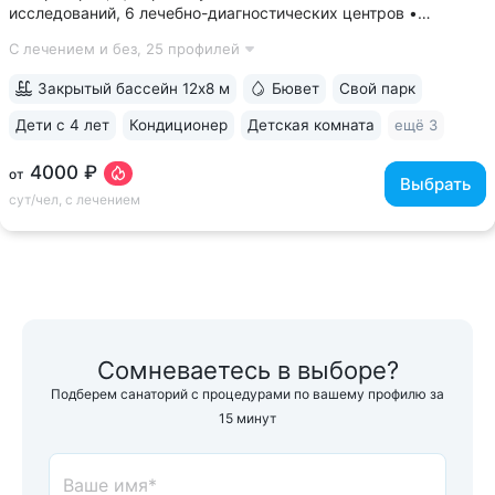
исследований, 6 лечебно-диагностических центров •
Расположен напротив Парка Победы в тихой части
С лечением и без,
25 профилей
Ессентуков. 18 минут прогулки до Грязелечебницы им.
Семашко и Курортного парка • На территории...
Закрытый бассейн 12х8 м
Бювет
Свой парк
Дети с 4 лет
Кондиционер
Детская комната
ещё 3
4000 ₽
от
Выбрать
сут/чел, с лечением
Сомневаетесь в выборе?
Подберем санаторий с процедурами по вашему профилю за
15 минут