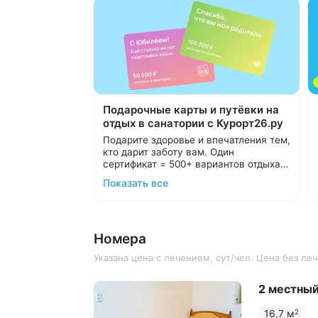
Комфорт+. Бонус для гостей номеров
«Люкс» — питание в зале-ресторане
«Люкс»
Трехразовое питание «меню—заказ»,
пятиразовое питание для детей.
Специальное меню для гостей
Подарочные карты и путёвки на
с сахарным диабетом
отдых в санатории с Курорт26.ру
Подарите здоровье и впечатления тем,
кто дарит заботу вам. Один
сертификат = 500+ вариантов отдыха в
санаториях Кавминвод и России.
Подарочные карты номиналом от
Показать все
Выбирайте удобный формат:
10 000 ₽.
Подарочные путёвки в санаторий
С теплом и заботой организуем отдых
на выбранные даты.
в санатории для ваших близких,
Номера
подарим трансфер и будем рядом на
протяжении всего отдыха.
Подробнее о подарочных картах и
Указана цена с лечением, сут/чел. Цена без л
путёвках
2 местный
16,7 м
2