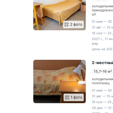
холодильник
принадлежно
шт
01 мая — 30 
2 фото
31 авг — 15 
16 ноя — 25 
2027 г., 11 я
мар
цены на 2027
2-местный
15,7–16 м
2
холодильник
полотенец
01 мая — 30 
31 авг — 15 
1 фото
16 ноя — 25 
26 дек — 10 