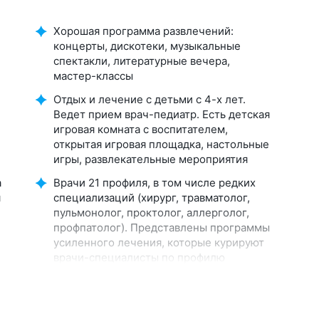
Хорошая программа развлечений:
концерты, дискотеки, музыкальные
спектакли, литературные вечера,
мастер-классы
Отдых и лечение с детьми с 4-х лет.
Ведет прием врач-педиатр. Есть детская
игровая комната с воспитателем,
открытая игровая площадка, настольные
игры, развлекательные мероприятия
а
Врачи 21 профиля, в том числе редких
я
специализаций (хирург, травматолог,
пульмонолог, проктолог, аллерголог,
профпатолог). Представлены программы
усиленного лечения, которые курируют
врачи-специалисты по профилю
В путевки включен хороший объем
ный
лечения — до 4–6 процедур в день. При
наличии противопоказаний все