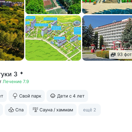
93 фот
✦
туки 3
ют
Лечение 7.9
ет
Свой парк
Дети с 4 лет
Спа
Сауна / хаммам
ещё 2