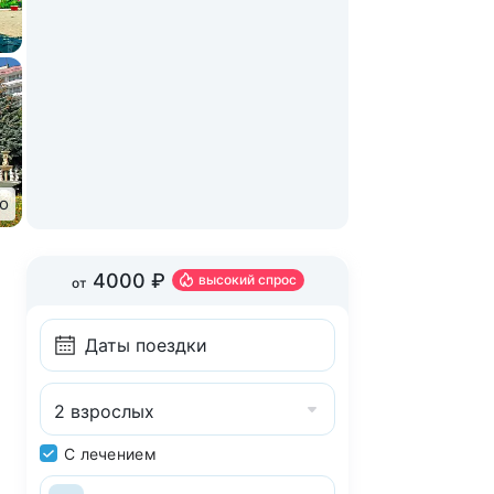
о
4000 ₽
высокий спрос
от
2 взрослых
С лечением