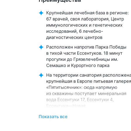
Крупнейшая лечебная база в регионе:
67 врачей, своя лаборатория, Центр
иммунологических и генетических
исследований, 6 лечебно-
диагностических центров
Расположен напротив Парка Победы
в тихой части Ессентуков. 18 минут
прогулки до Грязелечебницы им.
Семашко и Курортного парка
На территории санатория расположен
крупнейшая в Европе питьевая галере
«Пятитысячник»: сюда напрямую
из скважины поступает минеральная
вода Ессентуки 17, Ессентуки 4,
Ессентуки—Новая
Уникально! Ванны и процедуры
Показать все
с искусственным радоном. Единствен
санаторий в Ессентуках, где можно