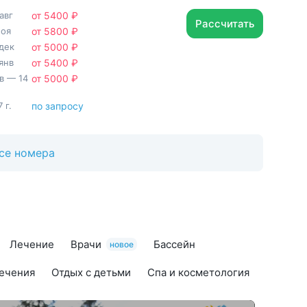
авг
от 5400 ₽
Рассчитать
ноя
от 5800 ₽
дек
от 5000 ₽
янв
от 5400 ₽
нв — 14
от 5000 ₽
 г.
по запросу
се номера
Лечение
Врачи
Бассейн
новое
ечения
Отдых с детьми
Спа и косметология