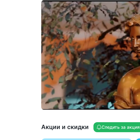
пройти радонолечение
Свое грязехранилище. Представлены
процедуры «Общая грязь»
и электрогрязь
Собственная водолечебница:
7 отделений, 40 видов лечебных ванн
и душей, включая ванны с природной
минеральной водой. Комплекс прошёл
полную реновацию в 2021 году
Бассейн 8×12 м с каскадным душем
и отдельной детской зоной. В бассейн
проводятся занятия аквааэробикой
Парк санатория 22 Га — одна
из достопримечательностей Ессентуко
Красивая территория с арт-объектами,
беседками, фонтаном, зонами отдыха,
спортивными и детской площадками
Акции и скидки
Следить за акци
Большой выбор типов размещения:
от бюджетных номеров до номеров