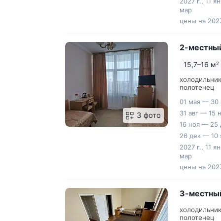
2027 г., 11 я
мар
цены на 2027
2-местный
15,7–16 м
2
холодильник
полотенец
01 мая — 30 
31 авг — 15 
3 фото
16 ноя — 25 
26 дек — 10 
2027 г., 11 я
мар
цены на 2027
3-местный
холодильник
полотенец