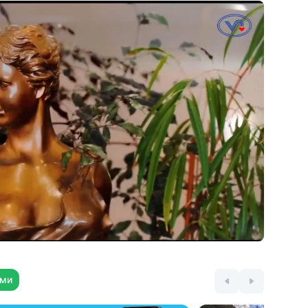
процедуры заменяются на другие без
потери объема лечения
25 видов физиотерапии. Мануальная
терапия и медицинский массаж.
Барокамера, соляная комната,
криотерапия, кедровая бочка,
электросон, озоно- и карбокситерапия,
ингаляции, лекарственные капельницы,
стоматологическое отделение
Редкая процедура — горизонтальное
подводное вытяжение позвоночника
е
Отделение психотерапии: групповые
и индивидуальные занятия, семейная
психотерапия, Эриксоновский гипноз,
в.
арт-терапия, тренинги
Косметология: уходовые процедуры,
косметологический массаж, вакуумный
ями
массаж Starvac, лимфодренаж тела,
инъекционная контурная пластика