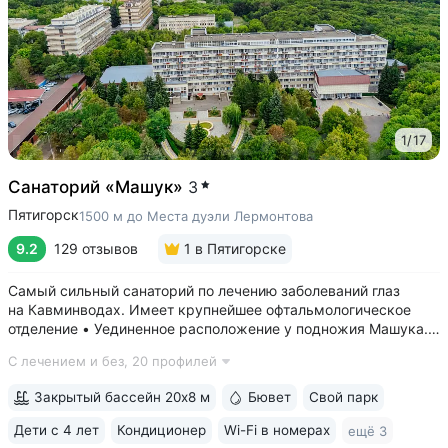
1
/
17
Санаторий «Машук»
3
Пятигорск
1500 м до Места дуэли Лермонтова
9.2
129 отзывов
1
в Пятигорске
Самый сильный санаторий по лечению заболеваний глаз
на Кавминводах. Имеет крупнейшее офтальмологическое
отделение • Уединенное расположение у подножия Машука.
В пешей доступности: Место дуэли Лермонтова, смотровая
С лечением и без,
20 профилей
площадка Ворота любви, начало терренкура вокруг Машука.
В 5 минутах ж/д станция...
Закрытый бассейн 20х8 м
Бювет
Свой парк
Дети с 4 лет
Кондиционер
Wi-Fi в номерах
ещё 3