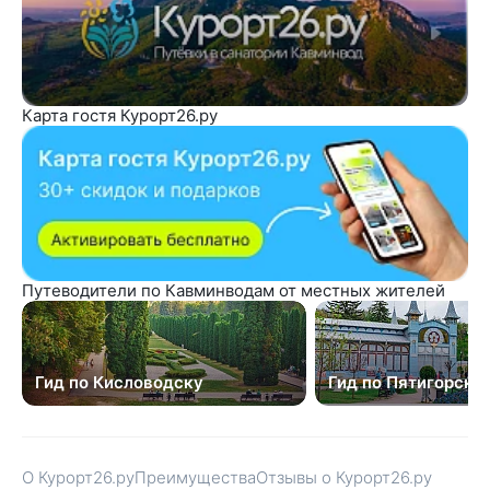
Карта гостя Курорт26.ру
Путеводители по Кавминводам от местных жителей
Гид по Кисловодску
Гид по Пятигорску
О Курорт26.ру
Преимущества
Отзывы о Курорт26.ру