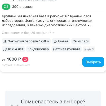
7.4
390 отзывов
Крупнейшая лечебная база в регионе: 67 врачей, своя
лаборатория, Центр иммунологических и генетических
исследований, 6 лечебно-диагностических центров •
Расположен напротив Парка Победы в тихой части
С лечением и без,
25 профилей
Ессентуков. 18 минут прогулки до Грязелечебницы им.
Семашко и Курортного парка • На территории...
Закрытый бассейн 12х8 м
Бювет
Свой парк
Дети с 4 лет
Кондиционер
Детская комната
ещё 3
4000 ₽
от
Выбрать
сут/чел, с лечением
Сомневаетесь в выборе?