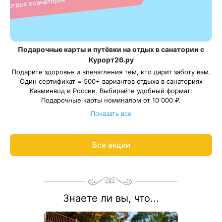
Подарочные карты и путёвки на отдых в санатории с
Курорт26.ру
Подарите здоровье и впечатления тем, кто дарит заботу вам.
Один сертификат = 500+ вариантов отдыха в санаториях
Кавминвод и России. Выбирайте удобный формат:
Подарочные карты номиналом от 10 000 ₽.
Подарочные путёвки в санаторий на выбранные даты.
Показать все
С теплом и заботой организуем отдых в санатории для ваших
близких, подарим трансфер и будем рядом на протяжении
всего отдыха.
Все акции
Подробнее о подарочных картах и путёвках
Знаете ли вы, что...