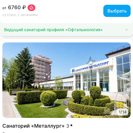
6760 ₽
от
Выбрать
сут/чел, с лечением
Ведущий санаторий профиля «Офтальмология»
1
/
14
Санаторий «Металлург»
3