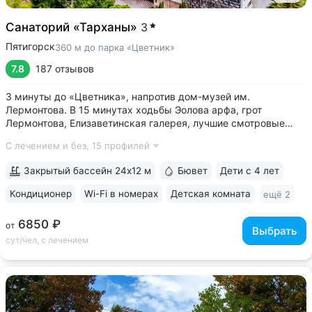
Санаторий «Тарханы»
3
Пятигорск
360 м до парка «Цветник»
7.8
187 отзывов
3 минуты до «Цветника», напротив дом-музей им.
Лермонтова. В 15 минутах ходьбы Эолова арфа, грот
Лермонтова, Елизаветинская галерея, лучшие смотровые
площадки • Бювет источника № 1 «Красноармейский»
С лечением и без,
15 профилей
напротив санатория, 7 минут прогулки до Центральной
питьевой галереи • Балконы во всех номерах:...
Закрытый бассейн 24x12 м
Бювет
Дети с 4 лет
Кондиционер
Wi-Fi в номерах
Детская комната
ещё 2
6850 ₽
от
Выбрать
сут/чел, с лечением