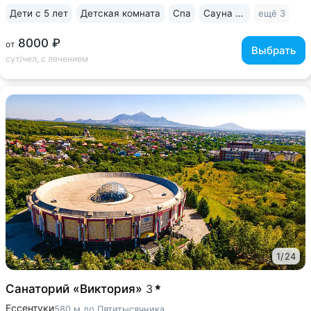
Дети с 5 лет
Детская комната
Спа
Сауна / хаммам
ещё 3
8000 ₽
от
Выбрать
сут/чел, с лечением
1
/
24
Санаторий «Виктория»
3
Ессентуки
580 м до Пятитысячника