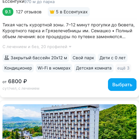
Ессентуки
970 м до парка
9.1
127 отзывов
5
в Ессентуках
Тихая часть курортной зоны. 7–12 минут прогулки до бювета,
Курортного парка и Грязелечебницы им. Семашко • Полный
объем лечения: все процедуры по путевке заменяются
на другие при наличии противопоказаний • В цену базовой
С лечением и без,
20 профилей
путевки включены дорогие процедуры: эндоскопические
исследования,...
Закрытый бассейн 20х12 м
Свой парк
Дети с 0 лет
Кондиционер
Wi-Fi в номерах
Детская комната
ещё 3
6800 ₽
от
Выбрать
сут/чел, с лечением