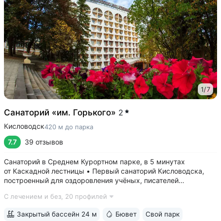
1
/
7
Санаторий «им. Горького»
2
Кисловодск
420 м до парка
7.7
39 отзывов
Санаторий в Среднем Курортном парке, в 5 минутах
от Каскадной лестницы • Первый санаторий Кисловодска,
построенный для оздоровления учёных, писателей
и артистов. Здесь отдыхали и лечились: Чуковский,
С лечением и без,
20 профилей
Ахматова, Станиславский, Вернадский, Маршак •
Собственный бювет с минеральной водой двух...
Закрытый бассейн 24 м
Бювет
Свой парк