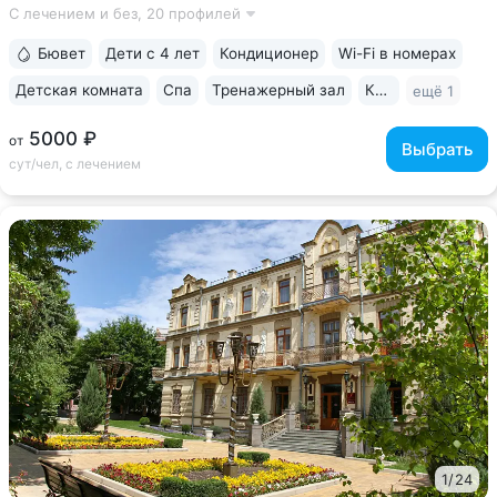
С лечением и без,
20 профилей
вокзала • Более 60 лет экспертизы в реабилитации
и санаторно-курортном...
Бювет
Дети с 4 лет
Кондиционер
Wi-Fi в номерах
Детская комната
Спа
Тренажерный зал
Караоке
ещё 1
5000 ₽
от
Выбрать
сут/чел, с лечением
1
/
24