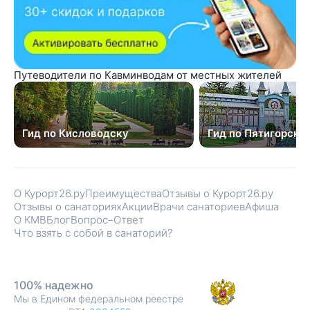
Путеводители по Кавминводам от местных жителей
Гид по Кисловодску
Гид по Пятигорску
О Курорт26.ру
Преимущества
Отзывы о Курорт26.ру
Отзывы о санаториях
Акции
Врачи санаториев
Афиша
О КМВ
Блог
Вопрос–Ответ
Что взять с собой в санаторий?
100% надежно
Мы в Едином федеральном реестре