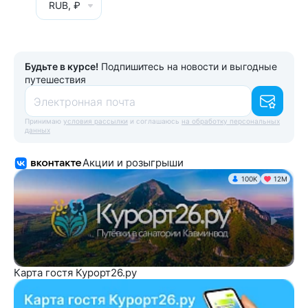
RUB, ₽
Будьте в курсе!
Подпишитесь на новости и выгодные
путешествия
Электронная почта
Принимаю
условия рассылки
и соглашаюсь
на обработку персональных
данных
Акции и розыгрыши
100K
12М
Карта гостя Курорт26.ру