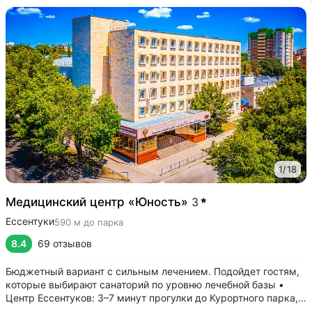
1
/
18
Медицинский центр «Юность»
3
Ессентуки
590 м до парка
8.4
69 отзывов
Бюджетный вариант с сильным лечением. Подойдет гостям,
которые выбирают санаторий по уровню лечебной базы •
Центр Ессентуков: 3–7 минут прогулки до Курортного парка,
концертного зала им. Шаляпина, галереи Источника № 17, ж/д