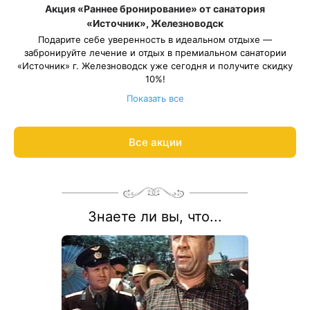
Акция «Раннее бронирование» от санатория
«Источник», Железноводск
Подарите себе уверенность в идеальном отдыхе —
забронируйте лечение и отдых в премиальном санатории
«Источник» г. Железноводск уже сегодня и получите скидку
10%!
Весь период проживания должен пройти в даты 11 января —
Показать все
26 декабря 2027, кроме периода с 01 мая — 10 мая 2027.
Рассчитаем цену со скидкой и забронируем отдых по
акции:
8 800 700-15-77
.
Все акции
Знаете ли вы, что...