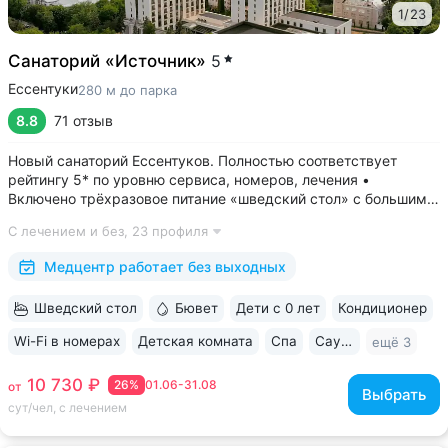
1
/
23
Санаторий «Источник»
5
Ессентуки
280 м до парка
8.8
71 отзыв
Новый санаторий Ессентуков. Полностью соответствует
рейтингу 5* по уровню сервиса, номеров, лечения •
Включено трёхразовое питание «шведский стол» с большим
выбором блюд. Один из лучших вариантов по питанию
С лечением и без,
23 профиля
в Ессентуках • Центр Курортной зоны: 3 минуты
до Курортного парка и Грязелечебницы им....
Медцентр работает без выходных
Шведский стол
Бювет
Дети с 0 лет
Кондиционер
Wi-Fi в номерах
Детская комната
Спа
Сауна / хаммам
ещё 3
10 730 ₽
26%
01.06-31.08
от
Выбрать
сут/чел, с лечением