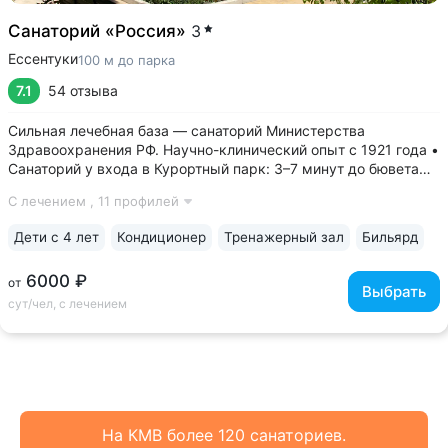
Санаторий «Россия»
3
Ессентуки
100 м до парка
7.1
54 отзыва
Сильная лечебная база — санаторий Министерства
Здравоохранения РФ. Научно-клинический опыт с 1921 года •
Санаторий у входа в Курортный парк: 3–7 минут до бювета
«Источник № 4», Николаевских ванн, Питьевой галереи
С лечением ,
11 профилей
источника № 17 • Победитель номинации «Лучшие
физиотерапевтические технологии»...
Дети с 4 лет
Кондиционер
Тренажерный зал
Бильярд
6000 ₽
от
Выбрать
сут/чел, с лечением
На КМВ более 120 санаториев.