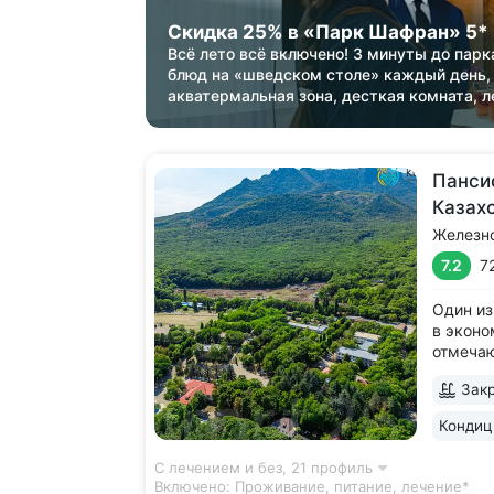
Скидка 25% в «Парк Шафран» 5*
Всё лето всё включено! 3 минуты до парк
блюд на «шведском столе» каждый день,
акватермальная зона, десткая комната, л
Панси
Казах
Железн
7.2
7
Один из
в эконо
отмеча
качеств
Закр
леса, у
Террито
Кондиц
деревья
дорожка
С лечением и без,
21 профиль
Включено:
Проживание, питание, лечение*