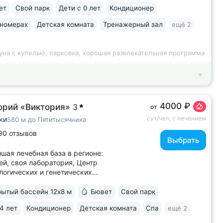
ет
Свой парк
Дети с 0 лет
Кондиционер
 тишина и уединение. На территории
м расположены лучшие смотровые
 номерах
Детская комната
Тренажерный зал
ещё 2
и Кисловодска • Собственный бювет...
уна с купелью, парковка, хорошая развлекательная программа
4000 ₽
орий «Виктория»
3
от
сут/чел, с лечением
ки
580 м до Пятитысячника
90 отзывов
Выбрать
шая лечебная база в регионе:
ей, своя лаборатория, Центр
огических и генетических
ваний, 6 лечебно-диагностических
 • Расположен напротив Парка Победы
ытый бассейн 12х8 м
Бювет
Свой парк
 части Ессентуков. 18 минут прогулки
4 лет
Кондиционер
Детская комната
Спа
ещё 2
елечебницы им. Семашко и Курортного
 На территории...