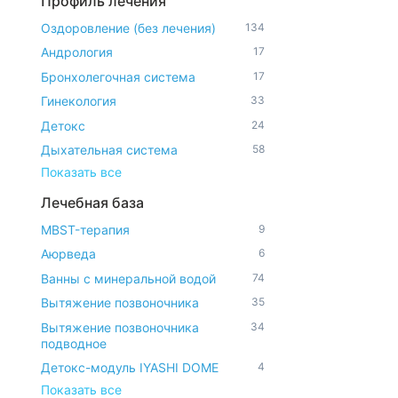
Профиль лечения
Оздоровление (без лечения)
134
Андрология
17
Бронхолегочная система
17
Гинекология
33
Детокс
24
Дыхательная система
58
Показать все
Лечебная база
MBST-терапия
9
Аюрведа
6
Ванны с минеральной водой
74
Вытяжение позвоночника
35
Вытяжение позвоночника
34
подводное
Детокс-модуль IYASHI DOME
4
Показать все