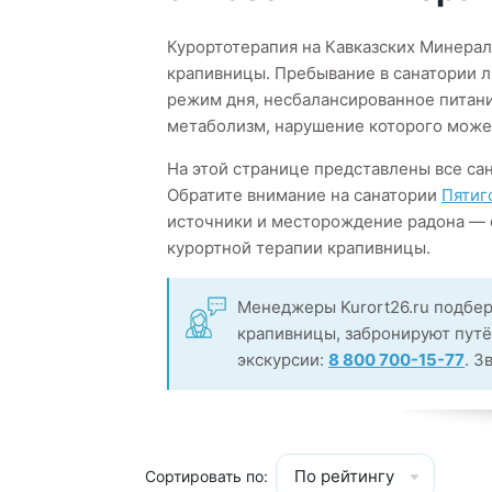
Курортотерапия на Кавказских Минера
крапивницы. Пребывание в санатории 
режим дня, несбалансированное питани
метаболизм, нарушение которого може
На этой странице представлены все са
Обратите внимание на санатории
Пятиг
источники и месторождение радона —
курортной терапии крапивницы.
Менеджеры Kurort26.ru подбер
крапивницы, забронируют путё
экскурсии:
8 800 700-15-77
. З
По рейтингу
Сортировать по: