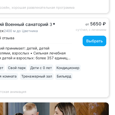
ассейн, хорошая развлекательная программа
5650 ₽
ий Военный санаторий
3
от
сут/чел, с лечением
ск
2400 м до Цветника
4 отзыва
Выбрать
ий принимает: детей, детей
елями, взрослых • Сильная лечебная
я детей и взрослых: более 357 единиц
удования, 5 кандидатов наук в штате
 программы лечения и реабилитации •
ет
Свой парк
Дети с 0 лет
Кондиционер
 медаль «Лучшая здравница для
я комната
Тренажерный зал
Бильярд
го отдыха — 2023» • Уединенное
жение:...
етская анимация