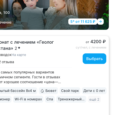
а, 100
5* от 11 625 ₽
ечение
4200 ₽
онат с лечением «Геолог
от
сут/чел, с лечением
стана»
2
оводск
На карте
Выбрать
2 отзыва
 самых популярных вариантов
мичном сегменте. Гости в отзывах
ют хорошее соотношение «цена—
о» • Уединенное расположение среди
ытый бассейн 8х4 м
Бювет
Свой парк
Дети с 0 лет
 подножия горы Бештау. Тишина и покой.
рия заповедника 6 га с цветущими
ионер
Wi-Fi в номерах
Спа
Тренажерный зал
ещё 2
ми, беседками, чистым воздухом,
ми для...