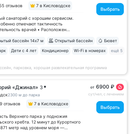
55 отзывов
7
в Кисловодске
Выбрать
й санаторий с хорошим сервисом.
собенно отмечают тактичность
тельность врачей • Расположен
ической части Кисловодска,
ытый бассейн 14х7 м
Открытый бассейн
Бювет
ении старых курортных дач. 10–17
рогулки до Каскадной лестницы и входа
арк
Дети с 4 лет
Кондиционер
Wi-Fi в номерах
ещё 5
тный парк • Территория 3,2 га
ной площадкой,...
ссейн, парковка, хорошая развлекательная программа
6900 ₽
орий «Джинал»
3
от
сут/чел, с лечением
одск
2300 м до парка
9 отзывов
7
в Кисловодске
Выбрать
асть Верхнего парка у подножия
ского хребта. 12 минут до Курортного
 871 метр над уровнем моря ­—
тные виды на Кавказские горы, чистый