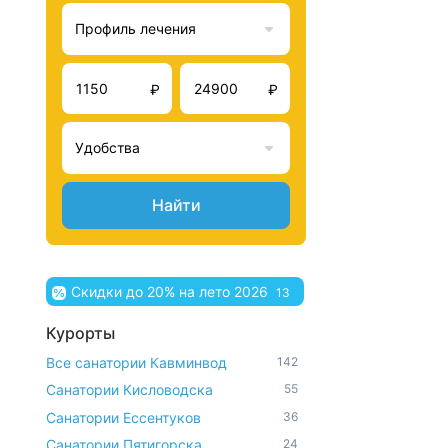
Профиль лечения
₽
₽
Удобства
Найти
Скидки до 20% на лето 2026
13
Курорты
Все санатории Кавминвод
142
Санатории Кисловодска
55
Санатории Ессентуков
36
Санатории Пятигорска
24