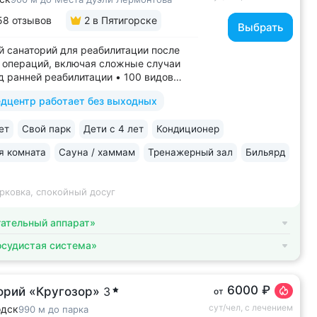
58 отзывов
2
в Пятигорске
Выбрать
 санаторий для реабилитации после
 операций, включая сложные случаи
д ранней реабилитации • 100 видов
й на медицинскую деятельность, более
дцентр работает без выходных
дов медуслуг и процедур • Доступная
ля гостей на колясках: в номерах,
ет
Свой парк
Дети с 4 лет
Кондиционер
итории, в столовой • Расположен...
я комната
Сауна / хаммам
Тренажерный зал
Бильярд
рковка, спокойный досуг
ательный аппарат»
осудистая система»
6000 ₽
орий «Кругозор»
3
от
сут/чел, с лечением
одск
990 м до парка