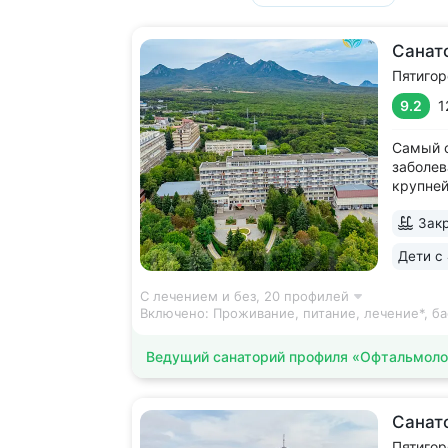
Санат
Пятигор
9.2
1
Самый с
заболев
крупней
Уединен
Закр
В пешей
смотров
Дети с 
терренк
станция.
С лечением и без,
20 профилей
Включено:
Проживание, питание, лечение*, ба
Ведущий санаторий профиля «Офтальмоло
Санат
Пятигор