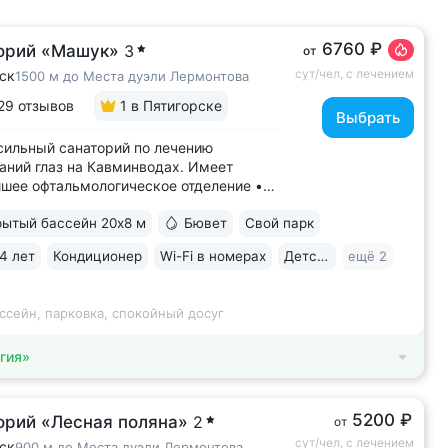
6760 ₽
орий «Машук»
3
от
сут/чел, с лечением
ск
1500 м до Места дуэли Лермонтова
29 отзывов
1
в Пятигорске
Выбрать
ильный санаторий по лечению
аний глаз на Кавминводах. Имеет
шее офтальмологическое отделение •
ное расположение у подножия Машука.
ытый бассейн 20х8 м
Бювет
Свой парк
 доступности: Место дуэли Лермонтова,
ая площадка Ворота любви, начало
4 лет
Кондиционер
Wi-Fi в номерах
Детская комната
ещё 2
ура вокруг Машука. В 5 минутах ж/д
..
ссейн, парковка, спокойный досуг
гия»
5200 ₽
орий «Лесная поляна»
2
от
сут/чел, с лечением
ск
900 м до Места дуэли Лермонтова