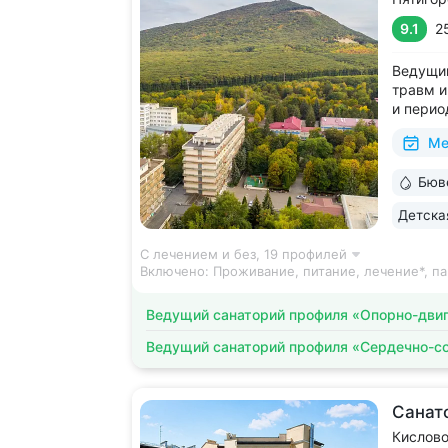
9.1
2
Ведущий
травм и
и перио
лицензи
Ме
2500 ви
среда д
Бюв
на терр
Детска
С лечением и без,
19 профилей
Включено:
Проживание, питание, лечение*, па
Ведущий санаторий профиля «Опорно-двиг
Ведущий санаторий профиля «Сердечно-с
Санат
Кислов