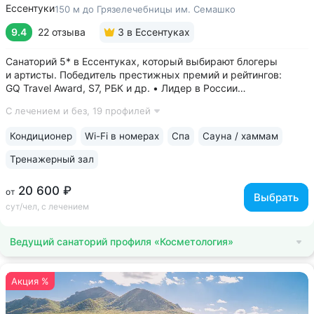
Ессентуки
150 м до Грязелечебницы им. Семашко
9.4
22 отзыва
3
в Ессентуках
Санаторий 5* в Ессентуках, который выбирают блогеры
и артисты. Победитель престижных премий и рейтингов:
GQ Travel Award, S7, РБК и др. • Лидер в России
по аппаратной косметологии: массаж ICOONE, лечение
С лечением и без,
19 профилей
целлюлита и вен «Эндосфера», коррекция фигуры Tesla
Former, безинъекционная мезотерапия...
Кондиционер
Wi-Fi в номерах
Спа
Сауна / хаммам
Тренажерный зал
20 600 ₽
от
Выбрать
сут/чел, с лечением
Ведущий санаторий профиля «Косметология»
Акция %