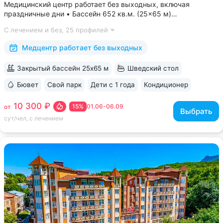
Медицинский центр работает без выходных, включая
праздничные дни • Бассейн 652 кв.м. (25×65 м)
с термотерапией, джакузи, каскадом и морской волной.
С лечением и без,
25 профилей
Глубина от 30 до 180 см, есть отдельная детская зона. Рядом
расположены закрытая терраса...
Медцентр работает без выходных
Закрытый бассейн 25х65 м
Шведский стол
Бювет
Свой парк
Дети с 1 года
Кондиционер
ещё 6
10 300 ₽
15%
01.06-06.09
от
Выбрать
сут/чел, с лечением