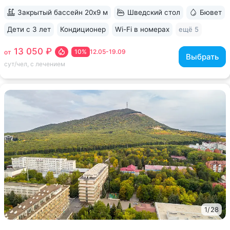
Закрытый бассейн 20х9 м
Шведский стол
Бювет
Дети с 3 лет
Кондиционер
Wi-Fi в номерах
ещё 5
13 050 ₽
10%
12.05-19.09
от
Выбрать
сут/чел, с лечением
1
/
28