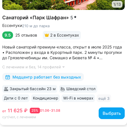
1
/
13
Санаторий «Парк Шафран»
5
Ессентуки
210 м до парка
9.5
25 отзывов
2
в Ессентуках
Новый санаторий премиум-класса, открыт в июле 2025 года
• Расположен у входа в Курортный парк. 2 минуты прогулки
до Грязелечебницы им. Семашко и Бювета № 4 •
Акватермальная зона: бассейн с водопадом, финская сауна.
С лечением и без,
14 профилей
Бесплатное посещение включено во все виды путёвок •
Трёхразовое питание...
Медцентр работает без выходных
Закрытый бассейн 23 м
Шведский стол
Дети с 0 лет
Кондиционер
Wi-Fi в номерах
ещё 3
11 625 ₽
25%
01.06-31.08
от
Выбрать
сут/чел, с лечением