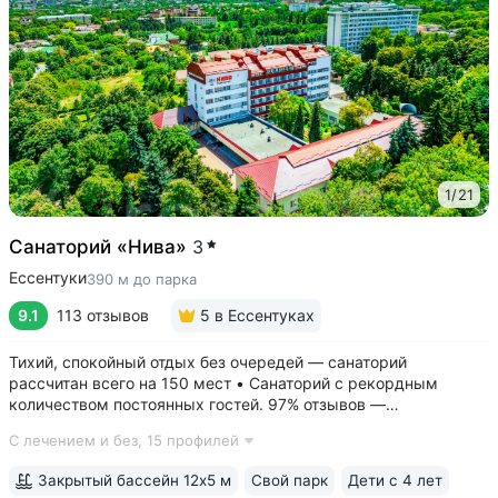
1
/
21
Санаторий «Нива»
3
Ессентуки
390 м до парка
9.1
113 отзывов
5
в Ессентуках
Тихий, спокойный отдых без очередей — санаторий
рассчитан всего на 150 мест • Санаторий с рекордным
количеством постоянных гостей. 97% отзывов —
положительные • 3 минуты до Курортного парка, 6–10 минут
С лечением и без,
15 профилей
до Грязелечебницы им. Семашко и бюветов минеральной
воды Ессентуки № 4,...
Закрытый бассейн 12х5 м
Свой парк
Дети с 4 лет