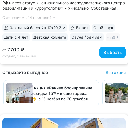
РФ имеет статус «Национального исследовательского центра
реабилитации и курортологии» • Уникально! Собственная
скважина и бювет минеральной воды «Владимирская».
С лечением ,
14 профилей
«Горный воздух» — единственный санаторий, где можно
пройти питьевой лечение...
Закрытый бассейн 10х20,2 м
Бювет
Свой парк
Дети с 4 лет
Детская комната
Сауна / хаммам
ещё 2
7700 ₽
от
Выбрать
сут/чел, с лечением
Отдыхайте выгоднее
Все акции
Акция «Раннее бронирование:
скидка 15%» в санатории
«Солнечный»
с 15 ноября по 30 декабря