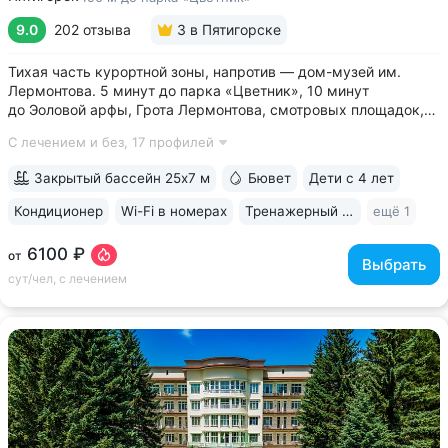
9.0
202 отзыва
3
в Пятигорске
Тихая часть курортной зоны, напротив — дом-музей им.
Лермонтова. 5 минут до парка «Цветник», 10 минут
до Эоловой арфы, Грота Лермонтова, смотровых площадок,
канатной дороги • Два бювета углекисло-сероводородной
С лечением и без,
17 профилей
минеральной воды № 29. Воду этого источника можно
попробовать только в санатории...
Закрытый бассейн 25х7 м
Бювет
Дети с 4 лет
Кондиционер
Wi-Fi в номерах
Тренажерный зал
ещё 1
6100 ₽
от
Выбрать
сут/чел, с лечением