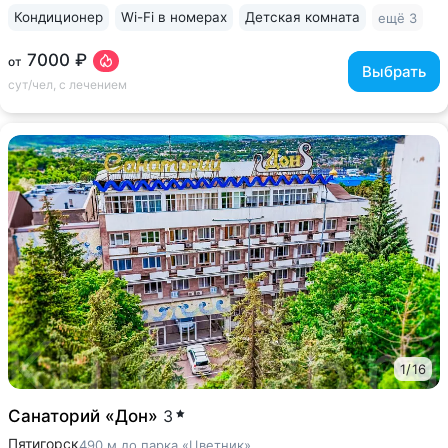
Кондиционер
Wi-Fi в номерах
Детская комната
ещё 3
7000 ₽
от
Выбрать
сут/чел, с лечением
1
/
16
Санаторий «Дон»
3
Пятигорск
490 м до парка «Цветник»