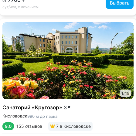
от
Выбрать
сут/чел, с лечением
1
/
19
Санаторий «Кругозор»
3
Кисловодск
990 м до парка
9.0
155 отзывов
7
в Кисловодске