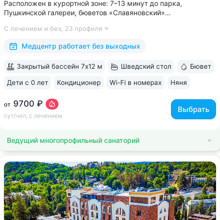
Расположен в курортной зоне: 7–13 минут до парка,
Пушкинской галереи, бюветов «Славяновский»
и «Смирновский» • Собственный бювет с минеральной водой
С лечением и без,
23 профиля
«Славяновская» • Все в одном здании: не нужно выходить
на улицу, чтобы получить лечение,...
Медцентр работает без выходных
Закрытый бассейн 7х12 м
Шведский стол
Бювет
Дети с 0 лет
Кондиционер
Wi-Fi в номерах
Няня
ещё 6
9700 ₽
от
Выбрать
сут/чел, с лечением
Ведущий многопрофильный санаторий