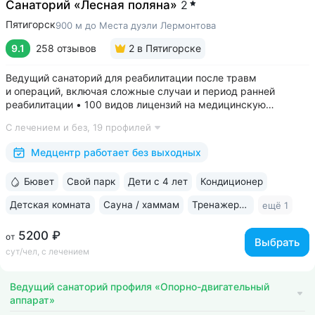
Санаторий «Лесная поляна»
2
Пятигорск
900 м до Места дуэли Лермонтова
9.1
258 отзывов
2
в Пятигорске
Ведущий санаторий для реабилитации после травм
и операций, включая сложные случаи и период ранней
реабилитации • 100 видов лицензий на медицинскую
деятельность, более 2500 видов медуслуг и процедур •
С лечением и без,
19 профилей
Доступная среда для гостей на колясках: в номерах,
на территории, в столовой • Расположен...
Медцентр работает без выходных
Бювет
Свой парк
Дети с 4 лет
Кондиционер
Детская комната
Сауна / хаммам
Тренажерный зал
ещё 1
5200 ₽
от
Выбрать
сут/чел, с лечением
Ведущий санаторий профиля «Опорно-двигательный
аппарат»