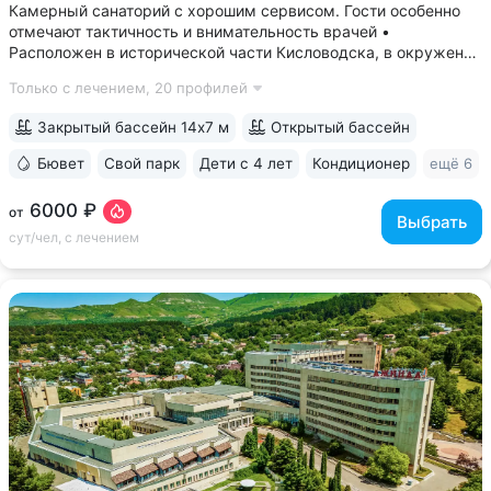
Камерный санаторий с хорошим сервисом. Гости особенно
отмечают тактичность и внимательность врачей •
Расположен в исторической части Кисловодска, в окружении
старых курортных дач. 10–17 минут прогулки до Каскадной
Только с лечением,
20 профилей
лестницы и входа в Курортный парк • Территория 3,2 га
с обзорной площадкой,...
Закрытый бассейн 14х7 м
Открытый бассейн
Бювет
Свой парк
Дети с 4 лет
Кондиционер
ещё 6
6000 ₽
от
Выбрать
сут/чел, с лечением