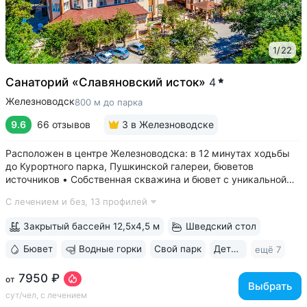
1
/
22
Санаторий «Славяновский исток»
4
Железноводск
800 м до парка
9.6
66 отзывов
3
в Железноводске
Расположен в центре Железноводска: в 12 минутах ходьбы
до Курортного парка, Пушкинской галереи, бюветов
источников • Собственная скважина и бювет с уникальной
минеральной водой № 61, которую можно попробовать
С лечением и без,
13 профилей
только здесь. Источник № 61 ессентукского типа показан для
лечения заболеваний...
Закрытый бассейн 12,5х4,5 м
Шведский стол
Бювет
Водные горки
Свой парк
Дети с 0 лет
ещё 7
7950 ₽
от
Выбрать
сут/чел, с лечением