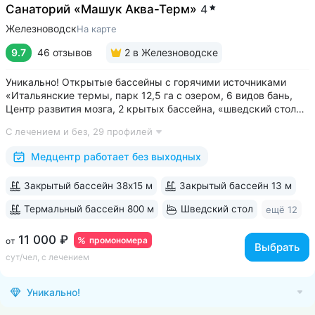
Санаторий «Машук Аква-Терм»
4
Железноводск
На карте
9.7
46 отзывов
2
в Железноводске
Уникально! Открытые бассейны с горячими источниками
«Итальянские термы, парк 12,5 га с озером, 6 видов бань,
Центр развития мозга, 2 крытых бассейна, «шведский стол»
и детокс-зал, 24 программы лечения, EMS-тренировки,
С лечением и без,
29 профилей
большой спа-комплекс, вода «Легенда Кавказа» •
Расположен в уединенном...
Медцентр работает без выходных
Закрытый бассейн 38х15 м
Закрытый бассейн 13 м
Термальный бассейн 800 м
Шведский стол
ещё 12
11 000 ₽
промономера
от
Выбрать
сут/чел, с лечением
Уникально!