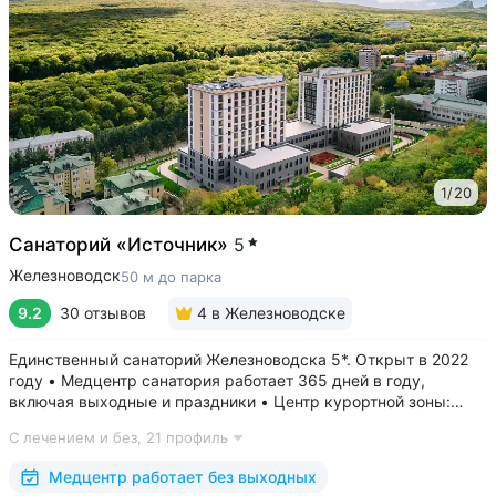
1
/
20
Санаторий «Источник»
5
Железноводск
50 м до парка
9.2
30 отзывов
4
в Железноводске
Единственный санаторий Железноводска 5*. Открыт в 2022
году • Медцентр санатория работает 365 дней в году,
включая выходные и праздники • Центр курортной зоны:
в шаговой доступности курортный парк, Пушкинская галерея,
С лечением и без,
21 профиль
бюветы «Славяновский» и «Смирновский»,
бальнеогрязелечебница, каскадная...
Медцентр работает без выходных