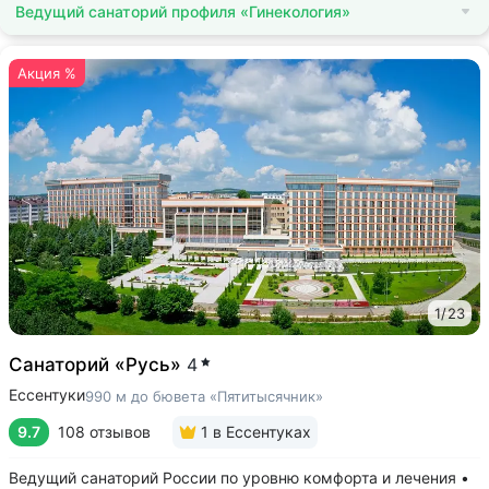
Ведущий санаторий профиля «Гинекология»
Акция %
1
/
23
Санаторий «Русь»
4
Ессентуки
990 м до бювета «Пятитысячник»
9.7
108 отзывов
1
в Ессентуках
Ведущий санаторий России по уровню комфорта и лечения •