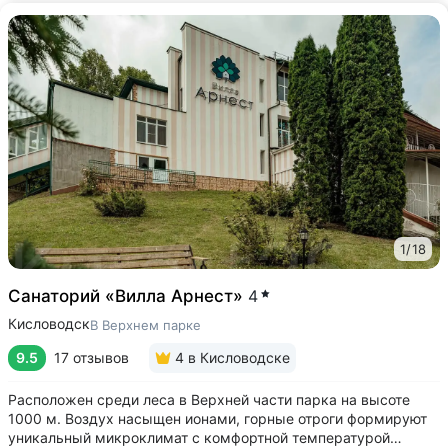
1
/
18
Санаторий «Вилла Арнест»
4
Кисловодск
В Верхнем парке
9.5
17 отзывов
4
в Кисловодске
Расположен среди леса в Верхней части парка на высоте
1000 м. Воздух насыщен ионами, горные отроги формируют
уникальный микроклимат с комфортной температурой