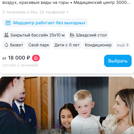
воздух, красивые виды на горы • Медицинский центр 3000
кв.м. В штате 43 врача и 220 медспециалистов высокой
С лечением и без,
25 профилей
квалификации • Более 1000 видов диагностики и ДНК-
исследований. Есть диагностика...
Медцентр работает без выходных
Закрытый бассейн 25x10 м
Шведский стол
Бювет
Свой парк
Дети с 0 лет
Кондиционер
ещё 8
18 000 ₽
от
Выбрать
сут/чел, с лечением