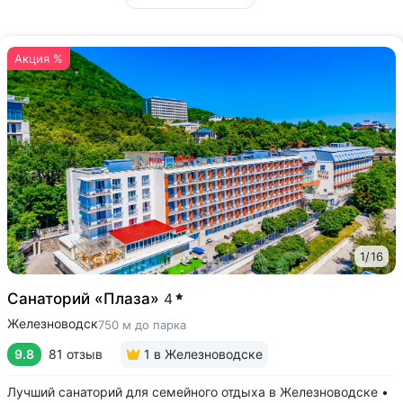
Акция %
1
/
16
Санаторий «Плаза»
4
Железноводск
750 м до парка
9.8
81 отзыв
1
в Железноводске
Лучший санаторий для семейного отдыха в Железноводске •