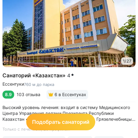
1
/
27
Санаторий «Казахстан»
4
Ессентуки
760 м до парка
8.9
103 отзыва
6
в Ессентуках
Высокий уровень лечения: входит в систему Медицинского
Центра Управления делами Президента Республики
Казахстан • 10 минут до Курортного парка, Грязелечебницы
Подобрать санаторий
им. Семашко, бювета источников «Ессентуки 4»
Только с лечением,
20 профилей
и «Ессентуки-Новая» • Санаторий с восточным колоритом
в интерьерах. Во всех номерах...