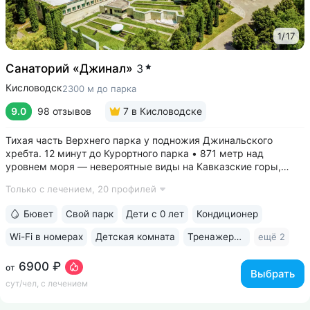
1
/
17
Санаторий «Джинал»
3
Кисловодск
2300 м до парка
9.0
98 отзывов
7
в Кисловодске
Тихая часть Верхнего парка у подножия Джинальского
хребта. 12 минут до Курортного парка • 871 метр над
уровнем моря ­— невероятные виды на Кавказские горы,
чистый воздух, тишина и уединение. На территории и рядом
Только с лечением,
20 профилей
расположены лучшие смотровые площадки Кисловодска •
Собственный бювет...
Бювет
Свой парк
Дети с 0 лет
Кондиционер
Wi-Fi в номерах
Детская комната
Тренажерный зал
ещё 2
6900 ₽
от
Выбрать
сут/чел, с лечением