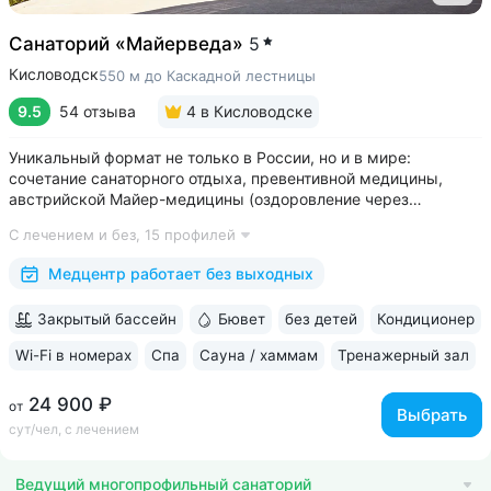
Санаторий «Майерведа»
5
Кисловодск
550 м до Каскадной лестницы
9.5
54 отзыва
4
в Кисловодске
Уникальный формат не только в России, но и в мире:
сочетание санаторного отдыха, превентивной медицины,
австрийской Майер-медицины (оздоровление через
восстановление ЖКТ), древнеиндийской Аюрведы •
С лечением и без,
15 профилей
Победитель международной премии The World Luxury Awards.
Премия «Вояж» за лучший велнес-проект...
Медцентр работает без выходных
Закрытый бассейн
Бювет
без детей
Кондиционер
Wi-Fi в номерах
Спа
Сауна / хаммам
Тренажерный зал
24 900 ₽
от
Выбрать
сут/чел, с лечением
Ведущий многопрофильный санаторий