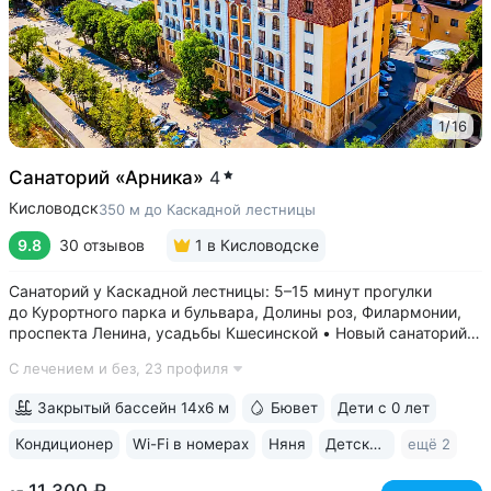
1
/
16
Санаторий «Арника»
4
Кисловодск
350 м до Каскадной лестницы
9.8
30 отзывов
1
в Кисловодске
Санаторий у Каскадной лестницы: 5–15 минут прогулки
до Курортного парка и бульвара, Долины роз, Филармонии,
проспекта Ленина, усадьбы Кшесинской • Новый санаторий,
открыт в 2018 году. 95% отзывов о санатории
С лечением и без,
23 профиля
положительные. Многие гости отмечают, что санаторий
превзошёл ожидания по уровню...
Закрытый бассейн 14х6 м
Бювет
Дети с 0 лет
Кондиционер
Wi-Fi в номерах
Няня
Детская комната
ещё 2