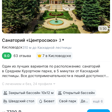
1
/
30
Санаторий «Центросоюз»
3
Кисловодск
310 м до Каскадной лестницы
9.0
63 отзыва
7
в Кисловодске
Один из лучших вариантов по расположению: санаторий
в Среднем Курортном парке, в 5 минутах от Каскадной
лестницы. Все достопримечательности в пешей доступности
• Парк санатория с фонтаном, цветниками, беседками
С лечением и без,
24 профиля
переходит в Курортный парк, к терренкурам № 3 и № 2Б •
В путёвки включен большой...
Закрытый бассейн 10х12 м
Открытый бассейн
Шведский стол
Бювет
Свой парк
Дети с 2 лет
ещё 6
7700 ₽