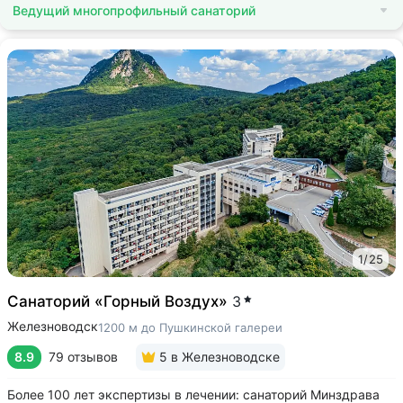
Ведущий многопрофильный санаторий
1
/
25
Санаторий «Горный Воздух»
3
Железноводск
1200 м до Пушкинской галереи
8.9
79 отзывов
5
в Железноводске
Более 100 лет экспертизы в лечении: санаторий Минздрава