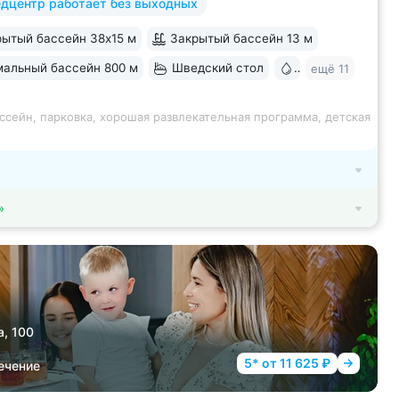
дцентр работает без выходных
 программы лечения, EMS-тренировки,
 спа-комплекс, вода «Легенда
ытый бассейн 38х15 м
Закрытый бассейн 13 м
» • Расположен в уединенном...
альный бассейн 800 м
Шведский стол
Бювет
ещё 11
ссейн, парковка, хорошая развлекательная программа, детская
»
а, 100
5* от 11 625 ₽
ечение