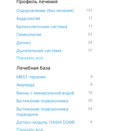
Профиль лечения
Оздоровление (без лечения)
132
Андрология
17
Бронхолегочная система
17
Гинекология
33
Детокс
24
Дыхательная система
57
Показать все
Лечебная база
MBST-терапия
9
Аюрведа
6
Ванны с минеральной водой
74
Вытяжение позвоночника
35
Вытяжение позвоночника
34
подводное
Детокс-модуль IYASHI DOME
4
Показать все