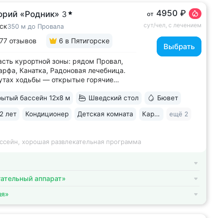
4950 ₽
орий «Родник»
3
от
сут/чел, с лечением
ск
350 м до Провала
77 отзывов
6
в Пятигорске
Выбрать
асть курортной зоны: рядом Провал,
арфа, Канатка, Радоновая лечебница.
утах ходьбы — открытые горячие
ки «Бесстыжие ванны» • Номера
ытый бассейн 12х8 м
Шведский стол
Бювет
 на лес или панораму Пятигорска.
 погоду виден Эльбрус и Кавказский
2 лет
Кондиционер
Детская комната
Караоке
ещё 2
 Есть номера с балконом • Основной
.
ассейн, хорошая развлекательная программа
ательный аппарат»
ия»