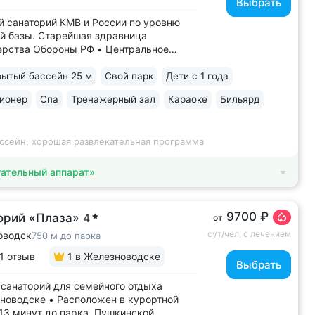
Выбрать
 санаторий КМВ и России по уровню
й базы. Старейшая здравница
рства Обороны РФ • Центральное
ожение между верхним и нижним
 В 5–8 минутах: верхний парк —
ытый бассейн 25 м
Свой парк
Дети с 1 года
, Эолова арфа, бульвар Гагарина,
ионер
Спа
Тренажерный зал
Караоке
Бильярд
— Дом-музей Лермонтова, Цветник,
овская галерея,...
ассейн, хорошая развлекательная программа
ательный аппарат»
9700 ₽
орий «Плаза»
4
от
сут/чел, с лечением
оводск
750 м до парка
1 отзыв
1
в Железноводске
Выбрать
санаторий для семейного отдыха
новодске • Расположен в курортной
–13 минут до парка, Пушкинской