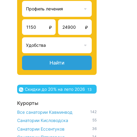
Профиль лечения
₽
₽
Удобства
Найти
Скидки до 20% на лето 2026
13
Курорты
Все санатории Кавминвод
142
Санатории Кисловодска
55
Санатории Ессентуков
36
24