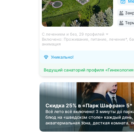
Ме
зал, 24
большой
Закр
Кавказа
Терм
С лечением и без,
29 профилей
Включено:
Проживание, питание, лечение*, ба
анимация
Уникально!
Ведущий санаторий профиля «Гинекология
Скидка 25% в «Парк Шафран» 5*
Всё лето всё включено! 3 минуты до парк
блюд на «шведском столе» каждый день,
акватермальная зона, десткая комната, л