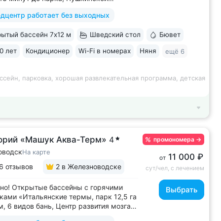
, бюветов «Славяновский»
дцентр работает без выходных
новский» • Собственный бювет
альной водой «Славяновская» • Все
ытый бассейн 7х12 м
Шведский стол
Бювет
 здании: не нужно выходить на улицу,
олучить лечение,...
0 лет
Кондиционер
Wi-Fi в номерах
Няня
ещё 6
ссейн, парковка, хорошая развлекательная программа, детская
орий «Машук Аква-Терм»
4
промономера
→
оводск
На карте
11 000 ₽
от
6 отзывов
2
в Железноводске
сут/чел, с лечением
но! Открытые бассейны с горячими
Выбрать
ками «Итальянские термы, парк 12,5 га
м, 6 видов бань, Центр развития мозга,
х бассейна, «шведский стол» и детокс-