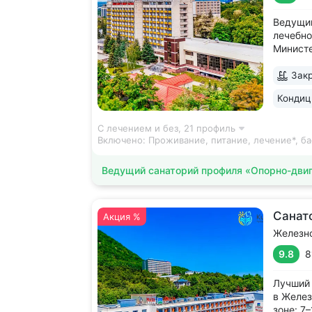
Ведущий
лечебно
Министе
распол
парком.
Закр
Канатка
Кондиц
нижний 
Лермонт
С лечением и без,
21 профиль
Включено:
Проживание, питание, лечение*, б
Ведущий санаторий профиля «Опорно-двиг
Санат
Акция %
Железн
9.8
8
Лучший 
в Желез
зоне: 7