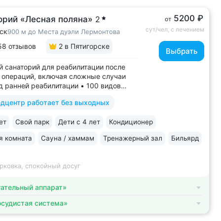
5200 ₽
орий «Лесная поляна»
2
от
сут/чел, с лечением
ск
900 м до Места дуэли Лермонтова
58 отзывов
2
в Пятигорске
Выбрать
 санаторий для реабилитации после
 операций, включая сложные случаи
д ранней реабилитации • 100 видов
й на медицинскую деятельность, более
дцентр работает без выходных
дов медуслуг и процедур • Доступная
ля гостей на колясках: в номерах,
ет
Свой парк
Дети с 4 лет
Кондиционер
итории, в столовой • Расположен...
я комната
Сауна / хаммам
Тренажерный зал
Бильярд
рковка, спокойный досуг
ательный аппарат»
осудистая система»