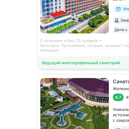
галереи
Ме
и «Смир
с минер
Закр
в одном
чтобы п
Дети с 
С лечением и без,
23 профиля
Включено:
Проживание, питание, лечение*, ба
анимация
Ведущий многопрофильный санаторий
Санат
Железн
9.7
4
Уникаль
источни
с озеро
2 крыты