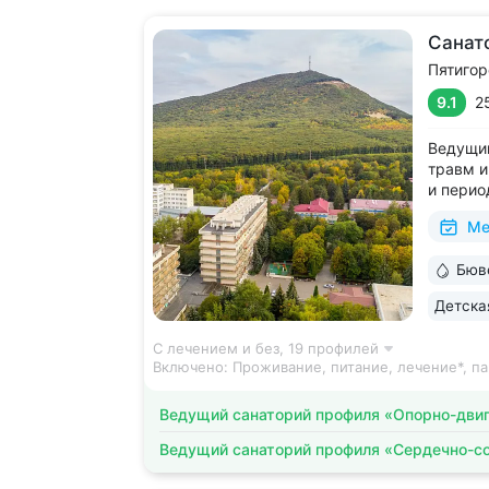
Санат
Пятигор
9.1
2
Ведущий
травм и
и перио
лицензи
Ме
2500 ви
среда д
Бюв
на терр
Детска
С лечением и без,
19 профилей
Включено:
Проживание, питание, лечение*, па
Ведущий санаторий профиля «Опорно-двиг
Ведущий санаторий профиля «Сердечно-с