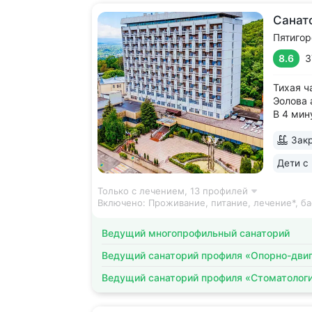
Санат
Пятигор
8.6
3
Тихая ч
Эолова 
В 4 мин
источни
Закр
с видом
В ясную
Дети с 
хребет.
корпус..
Только с лечением,
13 профилей
Включено:
Проживание, питание, лечение*, б
Ведущий многопрофильный санаторий
Ведущий санаторий профиля «Опорно-двиг
Ведущий санаторий профиля «Стоматолог