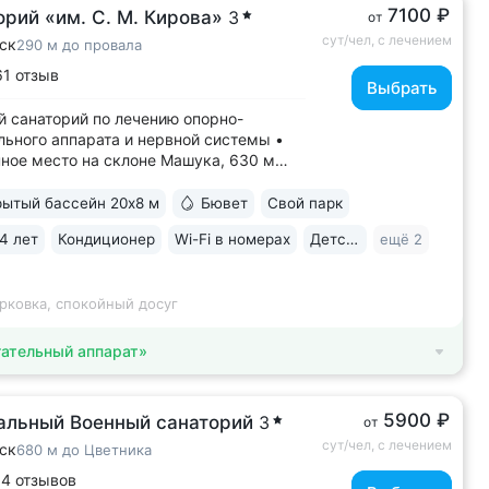
7100 ₽
рий «им. С. М. Кирова»
3
от
сут/чел, с лечением
ск
290 м до провала
61 отзыв
Выбрать
 санаторий по лечению опорно-
льного аппарата и нервной системы •
ное место на склоне Машука, 630 м
внем моря. Чистый воздух, обилие
 тишина • 8 минут до Провала, горячих
ытый бассейн 20х8 м
Бювет
Свой парк
ков «Бесстыжие ванны», бювета
4 лет
Кондиционер
Wi-Fi в номерах
Детская комната
ещё 2
ка № 24. Прямой выход на терренкур
.
рковка, спокойный досуг
ательный аппарат»
5900 ₽
альный Военный санаторий
3
от
сут/чел, с лечением
ск
680 м до Цветника
14 отзывов