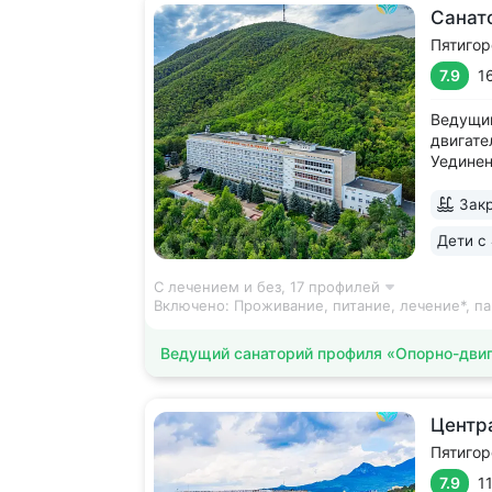
Санато
Пятигор
7.9
1
Ведущий
двигате
Уединен
над уро
зелени,
Закр
источни
Дети с 
источни
вокруг..
С лечением и без,
17 профилей
Включено:
Проживание, питание, лечение*, па
Ведущий санаторий профиля «Опорно-двиг
Центр
Пятигор
7.9
1