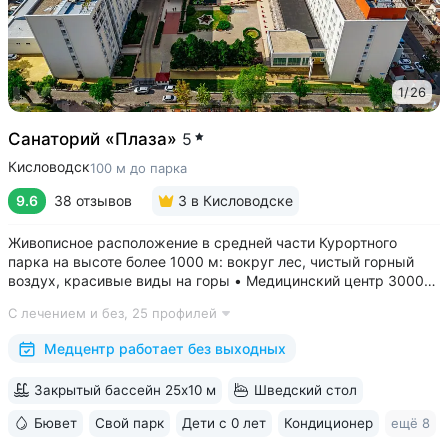
1
/
26
Санаторий «Плаза»
5
Кисловодск
100 м до парка
9.6
38 отзывов
3
в Кисловодске
Живописное расположение в средней части Курортного
парка на высоте более 1000 м: вокруг лес, чистый горный
воздух, красивые виды на горы • Медицинский центр 3000
кв.м. В штате 43 врача и 220 медспециалистов высокой
С лечением и без,
25 профилей
квалификации • Более 1000 видов диагностики и ДНК-
исследований. Есть диагностика...
Медцентр работает без выходных
Закрытый бассейн 25x10 м
Шведский стол
Бювет
Свой парк
Дети с 0 лет
Кондиционер
ещё 8