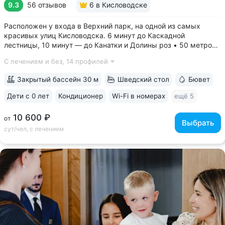
9.3
56 отзывов
6
в Кисловодске
Расположен у входа в Верхний парк, на одной из самых
красивых улиц Кисловодска. 6 минут до Каскадной
лестницы, 10 минут — до Канатки и Долины роз • 50 метров
до бюветов с минеральной водой трёх курортов: «Нарзан»
С лечением и без,
14 профилей
(Кисловодск), «Славяновская» (Железноводск), «Ессентуки
№ 4» • Здание санатория —...
Закрытый бассейн 30 м
Шведский стол
Бювет
Дети с 0 лет
Кондиционер
Wi-Fi в номерах
ещё 5
10 600 ₽
от
Выбрать
сут/чел, с лечением