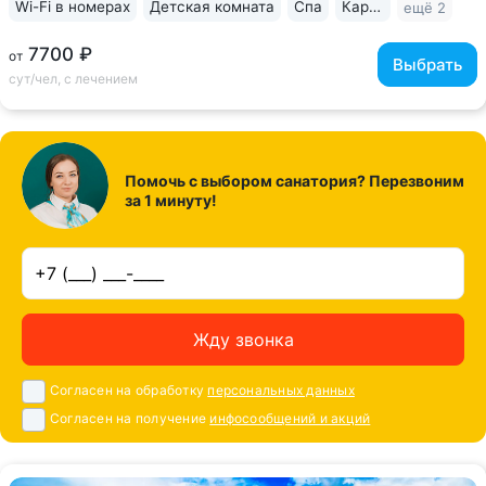
Wi-Fi в номерах
Детская комната
Спа
Караоке
ещё 2
7700 ₽
от
Выбрать
сут/чел, с лечением
Помочь с выбором санатория? Перезвоним
за 1 минуту!
Жду звонка
Согласен на обработку
персональных данных
Согласен на получение
инфосообщений и акций