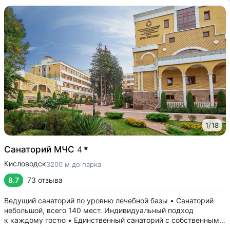
1
/
18
Санаторий МЧС
4
Кисловодск
3200 м до парка
8.7
73 отзыва
Ведущий санаторий по уровню лечебной базы • Санаторий
небольшой, всего 140 мест. Индивидуальный подход
к каждому гостю • Единственный санаторий c собственными
аппаратами КТ, МРТ, рентгена • Уникальный тренажерный