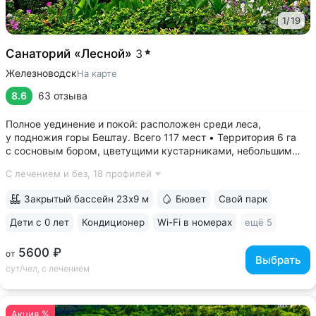
1
/
19
Санаторий «Лесной»
3
Железноводск
На карте
8.6
63 отзыва
Полное уединение и покой: расположен среди леса,
у подножия горы Бештау. Всего 117 мест • Территория 6 га
с сосновым бором, цветущими кустарниками, небольшим
прудом, зонами отдыха с гамаками и беседками •
С лечением и без,
18 профилей
Собственная сеть терренкуров, проложенных по лесу
и горным склонам • Бесплатный трансфер...
Закрытый бассейн 23х9 м
Бювет
Свой парк
Дети с 0 лет
Кондиционер
Wi-Fi в номерах
ещё 5
5600 ₽
от
Выбрать
сут/чел, с лечением
Акция %