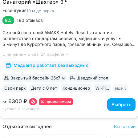
Санаторий «Шахтёр»
3
Ессентуки
610 м до парка
8.5
180 отзывов
Сетевой санаторий AMAKS Hotels Resorts: гарантия
соответствия стандартам сервиса, медицины и услуг •
5 минут до Курортного парка, грязелечебницы им. Семашко,
парка Победы • 3 минуты до бювета 4/33 с минеральной
С лечением и без,
24 профиля
водой Ессентуки № 4 и № 17 • Главный корпус
«Центральный» — историческое здание...
Медцентр работает без выходных
Закрытый бассейн 25х7 м
Шведский стол
Свой парк
Дети с 0 лет
Кондиционер
Wi-Fi в номерах
ещё 3
6300 ₽
промономера
от
Выбрать
сут/чел, с лечением
Отдыхайте выгоднее
Все акции