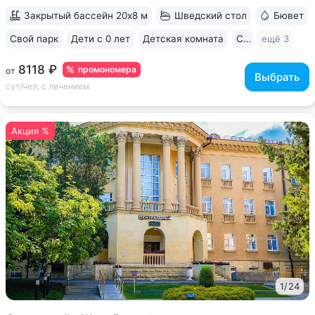
в 15 минутах ходьбы...
Закрытый бассейн 20х8 м
Шведский стол
Бювет
Свой парк
Дети с 0 лет
Детская комната
Спа
ещё 3
8118 ₽
промономера
от
Выбрать
сут/чел, с лечением
Акция %
1
/
24