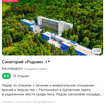
1
/
24
Санаторий «Родник»
4
Кисловодск
В Среднем парке
8.6
74 отзыва
Лидер по отзывам о лечении и внимательном отношении
врачей и медсестер • Расположен в Курортном парке,
в уединенном месте среди леса. Рядом смотровая площадка.
Окна всех номеров выходят на лес: тишина, чистый воздух,
Только с лечением,
18 профилей
пение птиц • Удобный выход в Нижний и Верхний парки: