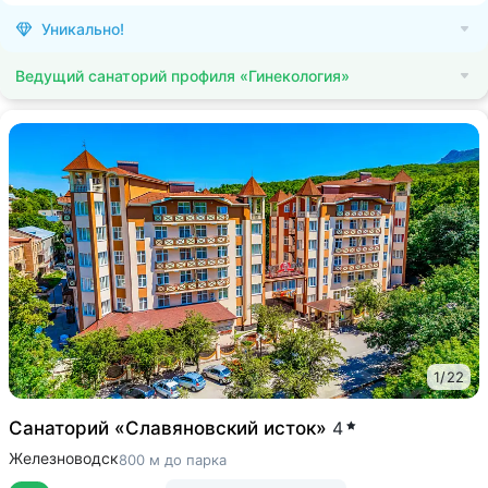
Уникально!
Ведущий санаторий профиля «Гинекология»
1
/
22
Санаторий «Славяновский исток»
4
Железноводск
800 м до парка