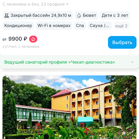
С лечением и без,
23 профиля
комплекс CON-TREX (Германия) для диагностики
и реабилитации опорно-двигательного...
Закрытый бассейн 24,9х10 м
Бювет
Дети с 3 лет
Кондиционер
Wi-Fi в номерах
Спа
Сауна / хаммам
ещё 2
9900 ₽
от
Выбрать
сут/чел, с лечением
Ведущий санаторий профиля «Чекап-диагностика»