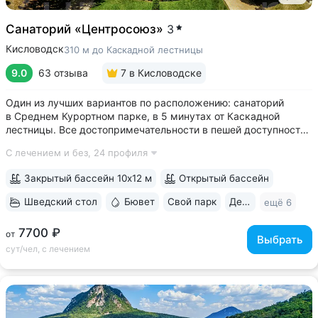
Санаторий «Центросоюз»
3
Кисловодск
310 м до Каскадной лестницы
9.0
63 отзыва
7
в Кисловодске
Один из лучших вариантов по расположению: санаторий
в Среднем Курортном парке, в 5 минутах от Каскадной
лестницы. Все достопримечательности в пешей доступности
• Парк санатория с фонтаном, цветниками, беседками
С лечением и без,
24 профиля
переходит в Курортный парк, к терренкурам № 3 и № 2Б •
В путёвки включен большой...
Закрытый бассейн 10х12 м
Открытый бассейн
Шведский стол
Бювет
Свой парк
Дети с 2 лет
ещё 6
7700 ₽
от
Выбрать
сут/чел, с лечением