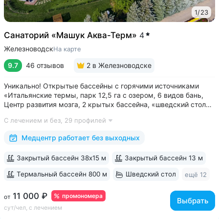
1
/
23
Санаторий «Машук Аква-Терм»
4
Железноводск
На карте
9.7
46 отзывов
2
в Железноводске
Уникально! Открытые бассейны с горячими источниками
«Итальянские термы, парк 12,5 га с озером, 6 видов бань,
Центр развития мозга, 2 крытых бассейна, «шведский стол»
и детокс-зал, 24 программы лечения, EMS-тренировки,
С лечением и без,
29 профилей
большой спа-комплекс, вода «Легенда Кавказа» •
Расположен в уединенном...
Медцентр работает без выходных
Закрытый бассейн 38х15 м
Закрытый бассейн 13 м
Термальный бассейн 800 м
Шведский стол
ещё 12
11 000 ₽
промономера
от
Выбрать
сут/чел, с лечением