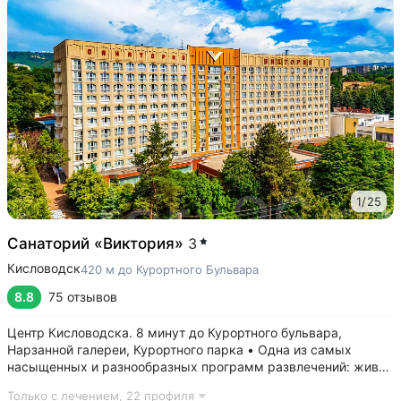
1
/
25
Санаторий «Виктория»
3
Кисловодск
420 м до Курортного Бульвара
8.8
75 отзывов
Центр Кисловодска. 8 минут до Курортного бульвара,
Нарзанной галереи, Курортного парка • Одна из самых
насыщенных и разнообразных программ развлечений: живая
музыка, концерты, дискотеки, кинопоказы, лазерные шоу,
Только с лечением,
22 профиля
стендап, мастер-классы по рисованию «эбру» и танцам