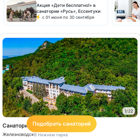
Акция «Дети бесплатно!» в
санатории «Русь», Ессентуки
с 01 июня по 30 сентября
1
/
22
Подобрать санаторий
Санаторий «им. С. М. Кирова»
3
Железноводск
В Нижнем парке