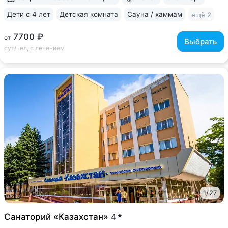
Дети с 4 лет
Детская комната
Сауна / хаммам
ещё 2
7700 ₽
от
Выбрать
сут/чел, с лечением
1
/
27
Санаторий «Казахстан»
4