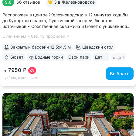
9.6
66 отзывов
3
в Железноводске
Расположен в центре Железноводска: в 12 минутах ходьбы
до Курортного парка, Пушкинской галереи, бюветов
источников • Собственная скважина и бювет с уникальной
минеральной водой № 61, которую можно попробовать
С лечением и без,
13 профилей
только здесь. Источник № 61 ессентукского типа показан для
лечения заболеваний...
Закрытый бассейн 12,5х4,5 м
Шведский стол
Бювет
Водные горки
Свой парк
Дети с 0 лет
ещё 7
7950 ₽
от
Выбрать
сут/чел, с лечением