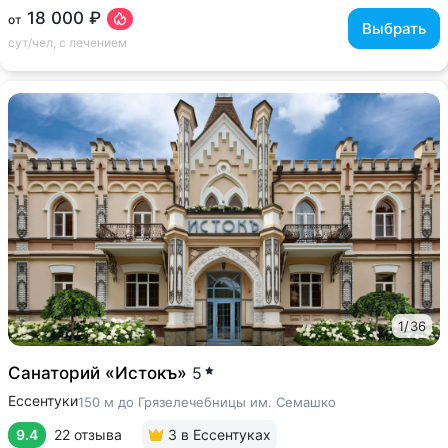
18 000 ₽
от
Выбрать
сут/чел, с лечением
1
/
36
Санаторий «Истокъ»
5
Ессентуки
150 м до Грязелечебницы им. Семашко
9.4
22 отзыва
3
в Ессентуках