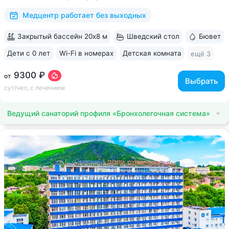
(бачата, восточные танцы)....
Медцентр работает без выходных
Закрытый бассейн 20х8 м
Шведский стол
Бювет
Дети с 0 лет
Wi-Fi в номерах
Детская комната
ещё 3
9300 ₽
от
Выбрать
сут/чел, с лечением
Ведущий санаторий профиля «Бронхолегочная система»