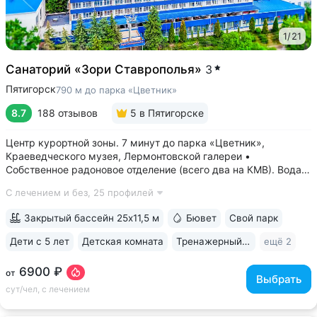
1
/
21
Санаторий «Зори Ставрополья»
3
Пятигорск
790 м до парка «Цветник»
8.7
188 отзывов
5
в Пятигорске
Центр курортной зоны. 7 минут до парка «Цветник»,
Краеведческого музея, Лермонтовской галереи •
Собственное радоновое отделение (всего два на КМВ). Вода
для радоновых ванн поступает напрямую из источника,
С лечением и без,
25 профилей
сохраняя все полезные свойства • Сероводородные ванны
с природным источником: минеральная...
Закрытый бассейн 25x11,5 м
Бювет
Свой парк
Дети с 5 лет
Детская комната
Тренажерный зал
ещё 2
6900 ₽
от
Выбрать
сут/чел, с лечением