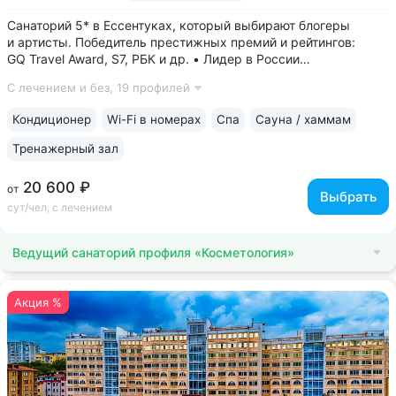
Санаторий 5* в Ессентуках, который выбирают блогеры
и артисты. Победитель престижных премий и рейтингов:
GQ Travel Award, S7, РБК и др. • Лидер в России
по аппаратной косметологии: массаж ICOONE, лечение
С лечением и без,
19 профилей
целлюлита и вен «Эндосфера», коррекция фигуры Tesla
Former, безинъекционная мезотерапия...
Кондиционер
Wi-Fi в номерах
Спа
Сауна / хаммам
Тренажерный зал
20 600 ₽
от
Выбрать
сут/чел, с лечением
Ведущий санаторий профиля «Косметология»
Акция %