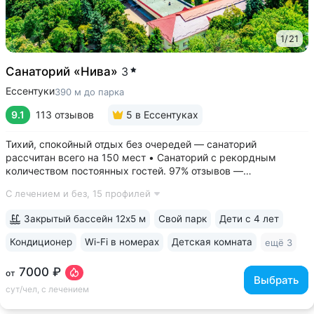
1
/
21
Санаторий «Нива»
3
Ессентуки
390 м до парка
9.1
113 отзывов
5
в Ессентуках
Тихий, спокойный отдых без очередей — санаторий
рассчитан всего на 150 мест • Санаторий с рекордным
количеством постоянных гостей. 97% отзывов —
положительные • 3 минуты до Курортного парка, 6–10 минут
С лечением и без,
15 профилей
до Грязелечебницы им. Семашко и бюветов минеральной
воды Ессентуки № 4,...
Закрытый бассейн 12х5 м
Свой парк
Дети с 4 лет
Кондиционер
Wi-Fi в номерах
Детская комната
ещё 3
7000 ₽
от
Выбрать
сут/чел, с лечением