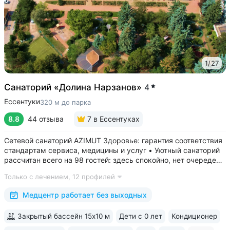
1
/
27
Санаторий «Долина Нарзанов»
4
Ессентуки
320 м до парка
8.8
44 отзыва
7
в Ессентуках
Сетевой санаторий AZIMUT Здоровье: гарантия соответствия
стандартам сервиса, медицины и услуг • Уютный санаторий
рассчитан всего на 98 гостей: здесь спокойно, нет очередей,
врачи уделяют максимум внимания каждому гостю •
Только с лечением,
12 профилей
Медицинский центр работает без выходных с 8:00 до 18:00 •
Расположен...
Медцентр работает без выходных
Закрытый бассейн 15х10 м
Дети с 0 лет
Кондиционер