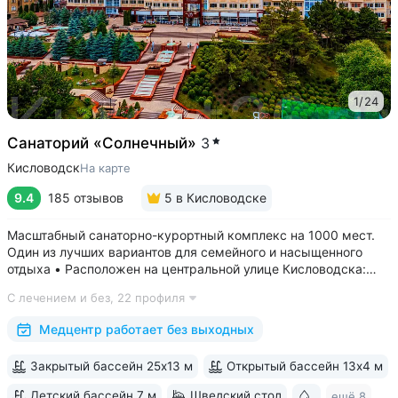
1
/
24
Санаторий «Солнечный»
3
Кисловодск
На карте
9.4
185 отзывов
5
в Кисловодске
Масштабный санаторно-курортный комплекс на 1000 мест.
Один из лучших вариантов для семейного и насыщенного
отдыха • Расположен на центральной улице Кисловодска:
рядом цирк, до Курортного бульвара можно дойти
С лечением и без,
22 профиля
за 15 минут • Бесплатный трансфер до Курортного парка
и основных достопримечательностей...
Медцентр работает без выходных
Закрытый бассейн 25х13 м
Открытый бассейн 13x4 м
Детский бассейн 7 м
Шведский стол
Бювет
ещё 8