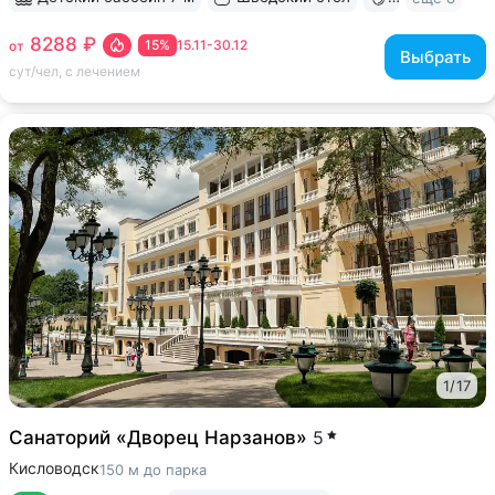
8288 ₽
15%
15.11-30.12
от
Выбрать
сут/чел, с лечением
1
/
17
Санаторий «Дворец Нарзанов»
5
Кисловодск
150 м до парка