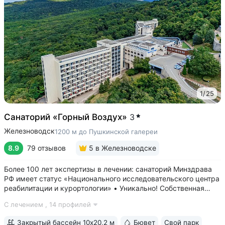
1
/
25
Санаторий «Горный Воздух»
3
Железноводск
1200 м до Пушкинской галереи
8.9
79 отзывов
5
в Железноводске
Более 100 лет экспертизы в лечении: санаторий Минздрава
РФ имеет статус «Национального исследовательского центра
реабилитации и курортологии» • Уникально! Собственная
скважина и бювет минеральной воды «Владимирская».
С лечением ,
14 профилей
«Горный воздух» — единственный санаторий, где можно
пройти питьевой лечение...
Закрытый бассейн 10х20,2 м
Бювет
Свой парк