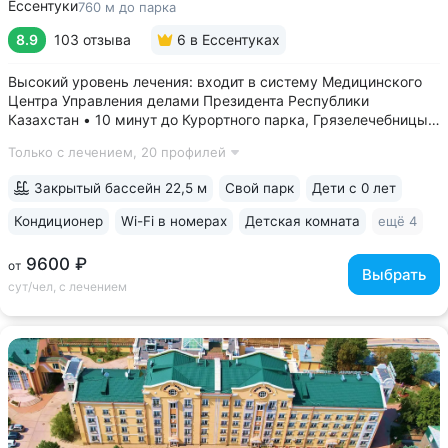
Ессентуки
760 м до парка
8.9
103 отзыва
6
в Ессентуках
Высокий уровень лечения: входит в систему Медицинского
Центра Управления делами Президента Республики
Казахстан • 10 минут до Курортного парка, Грязелечебницы
им. Семашко, бювета источников «Ессентуки 4»
Только с лечением,
20 профилей
и «Ессентуки-Новая» • Санаторий с восточным колоритом
в интерьерах. Во всех номерах...
Закрытый бассейн 22,5 м
Свой парк
Дети с 0 лет
Кондиционер
Wi-Fi в номерах
Детская комната
ещё 4
9600 ₽
от
Выбрать
сут/чел, с лечением