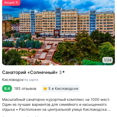
Акция %
1
/
24
Санаторий «Солнечный»
3
Кисловодск
На карте
9.4
185 отзывов
5
в Кисловодске
Масштабный санаторно-курортный комплекс на 1000 мест.
Один из лучших вариантов для семейного и насыщенного
отдыха • Расположен на центральной улице Кисловодска:
рядом цирк, до Курортного бульвара можно дойти