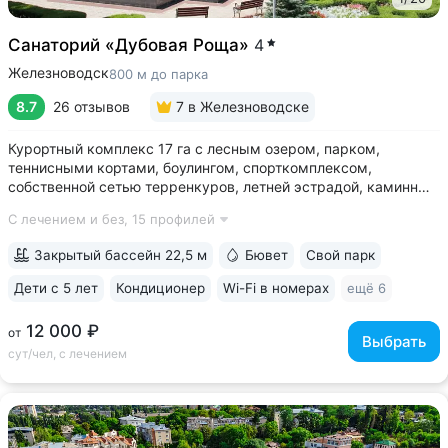
Санаторий «Дубовая Роща»
4
Железноводск
800 м до парка
8.7
26 отзывов
7
в Железноводске
Курортный комплекс 17 га с лесным озером, парком,
теннисными кортами, боулингом, спорткомплексом,
собственной сетью терренкуров, летней эстрадой, каминным
залом • Озеро с благоустроенным пляжем, чайным
С лечением и без,
15 профилей
домиком, лодочной станцией с катамаранами и зоной для
рыбалки на территории • Расположен...
Закрытый бассейн 22,5 м
Бювет
Свой парк
Дети с 5 лет
Кондиционер
Wi-Fi в номерах
ещё 6
12 000 ₽
от
Выбрать
сут/чел, с лечением