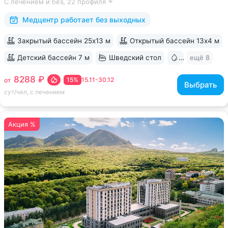
С лечением и без,
22 профиля
за 15 минут • Бесплатный трансфер до Курортного парка
и основных достопримечательностей...
Медцентр работает без выходных
Закрытый бассейн 25х13 м
Открытый бассейн 13x4 м
Детский бассейн 7 м
Шведский стол
Бювет
ещё 8
8288 ₽
15%
15.11-30.12
от
Выбрать
сут/чел, с лечением
Акция %