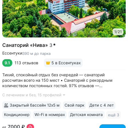
1
/
21
Санаторий «Нива»
3
Ессентуки
390 м до парка
9.1
113 отзывов
5
в Ессентуках
Тихий, спокойный отдых без очередей — санаторий
рассчитан всего на 150 мест • Санаторий с рекордным
количеством постоянных гостей. 97% отзывов —
положительные • 3 минуты до Курортного парка, 6–10 минут
С лечением и без,
15 профилей
до Грязелечебницы им. Семашко и бюветов минеральной
воды Ессентуки № 4,...
Закрытый бассейн 12х5 м
Свой парк
Дети с 4 лет
Кондиционер
Wi-Fi в номерах
Детская комната
ещё 3
7000 ₽
от