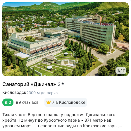
1
/
17
Санаторий «Джинал»
3
Кисловодск
2300 м до парка
9.0
99 отзывов
7
в Кисловодске
Тихая часть Верхнего парка у подножия Джинальского
хребта. 12 минут до Курортного парка • 871 метр над
уровнем моря ­— невероятные виды на Кавказские горы,