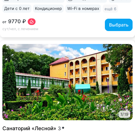
Дети с 0 лет
Кондиционер
Wi-Fi в номерах
ещё 6
9770 ₽
от
Выбрать
сут/чел, с лечением
1
/
19
Санаторий «Лесной»
3