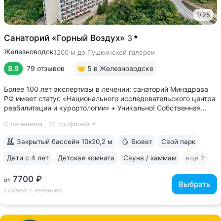
1
/
25
Санаторий «Горный Воздух»
3
Железноводск
1200 м до Пушкинской галереи
8.9
79 отзывов
5
в Железноводске
Более 100 лет экспертизы в лечении: санаторий Минздрава
РФ имеет статус «Национального исследовательского центра
реабилитации и курортологии» • Уникально! Собственная
скважина и бювет минеральной воды «Владимирская».
С лечением ,
14 профилей
«Горный воздух» — единственный санаторий, где можно
пройти питьевой лечение...
Закрытый бассейн 10х20,2 м
Бювет
Свой парк
Дети с 4 лет
Детская комната
Сауна / хаммам
ещё 2
7700 ₽
от
Выбрать
сут/чел, с лечением