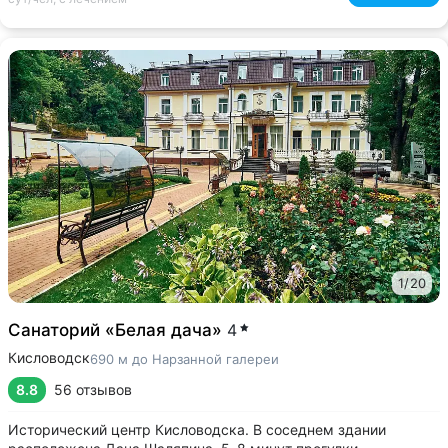
1
/
20
Санаторий «Белая дача»
4
Кисловодск
690 м до Нарзанной галереи
8.8
56 отзывов
Исторический центр Кисловодска. В соседнем здании