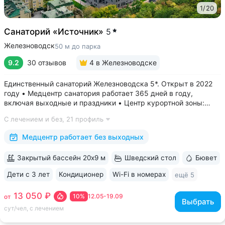
1
/
20
Санаторий «Источник»
5
Железноводск
50 м до парка
9.2
30 отзывов
4
в Железноводске
Единственный санаторий Железноводска 5*. Открыт в 2022
году • Медцентр санатория работает 365 дней в году,
включая выходные и праздники • Центр курортной зоны:
в шаговой доступности курортный парк, Пушкинская галерея,
С лечением и без,
21 профиль
бюветы «Славяновский» и «Смирновский»,
бальнеогрязелечебница, каскадная...
Медцентр работает без выходных
Закрытый бассейн 20х9 м
Шведский стол
Бювет
Дети с 3 лет
Кондиционер
Wi-Fi в номерах
ещё 5
13 050 ₽
10%
12.05-19.09
от
Выбрать
сут/чел, с лечением