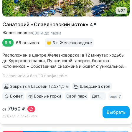
1
/
22
Санаторий «Славяновский исток»
4
Железноводск
800 м до парка
9.6
66 отзывов
3
в Железноводске
Расположен в центре Железноводска: в 12 минутах ходьбы
до Курортного парка, Пушкинской галереи, бюветов
источников • Собственная скважина и бювет с уникальной
минеральной водой № 61, которую можно попробовать
С лечением и без,
13 профилей
только здесь. Источник № 61 ессентукского типа показан для
лечения заболеваний...
Закрытый бассейн 12,5х4,5 м
Шведский стол
Бювет
Водные горки
Свой парк
Дети с 0 лет
ещё 7
7950 ₽
от
Выбрать
сут/чел, с лечением