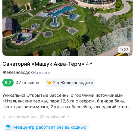
1
/
23
Санаторий «Машук Аква-Терм»
4
Железноводск
На карте
9.7
47 отзывов
2
в Железноводске
Уникально! Открытые бассейны с горячими источниками
«Итальянские термы, парк 12,5 га с озером, 6 видов бань,
Центр развития мозга, 2 крытых бассейна, «шведский стол»
и детокс-зал, 24 программы лечения, EMS-тренировки,
С лечением и без,
29 профилей
большой спа-комплекс, вода «Легенда Кавказа» •
Расположен в уединенном...
Медцентр работает без выходных