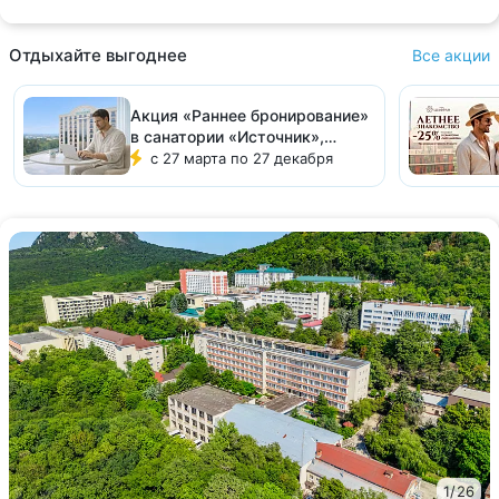
Отдыхайте выгоднее
Все акции
Акция «Раннее бронирование»
в санатории «Источник»,
Ессентуки
с 27 марта по 27 декабря
1
/
26