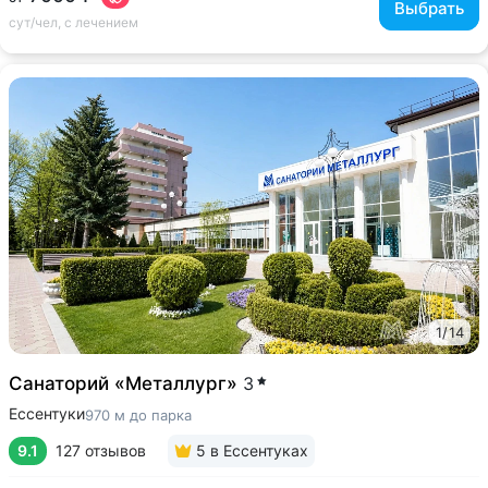
Выбрать
сут/чел, с лечением
1
/
14
Санаторий «Металлург»
3
Ессентуки
970 м до парка
9.1
127 отзывов
5
в Ессентуках