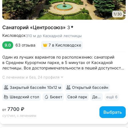
1
/
30
Санаторий «Центросоюз»
3
Кисловодск
310 м до Каскадной лестницы
9.0
63 отзыва
7
в Кисловодске
Один из лучших вариантов по расположению: санаторий
в Среднем Курортном парке, в 5 минутах от Каскадной
лестницы. Все достопримечательности в пешей доступности
• Парк санатория с фонтаном, цветниками, беседками
С лечением и без,
24 профиля
переходит в Курортный парк, к терренкурам № 3 и № 2Б •
В путёвки включен большой...
Закрытый бассейн 10х12 м
Открытый бассейн
Шведский стол
Бювет
Свой парк
Дети с 2 лет
ещё 6
7700 ₽
от
Выбрать
сут/чел, с лечением