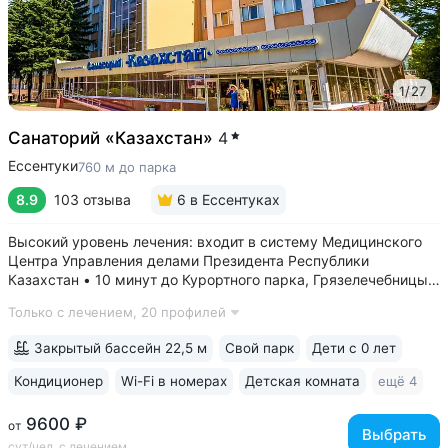
1
/
27
Санаторий «Казахстан»
4
Ессентуки
760 м до парка
8.9
103 отзыва
6
в Ессентуках
Высокий уровень лечения: входит в систему Медицинского
Центра Управления делами Президента Республики
Казахстан • 10 минут до Курортного парка, Грязелечебницы
им. Семашко, бювета источников «Ессентуки 4»
Только с лечением,
20 профилей
и «Ессентуки-Новая» • Санаторий с восточным колоритом
в интерьерах. Во всех номерах...
Закрытый бассейн 22,5 м
Свой парк
Дети с 0 лет
Кондиционер
Wi-Fi в номерах
Детская комната
ещё 4
9600 ₽
от
Выбрать
сут/чел, с лечением