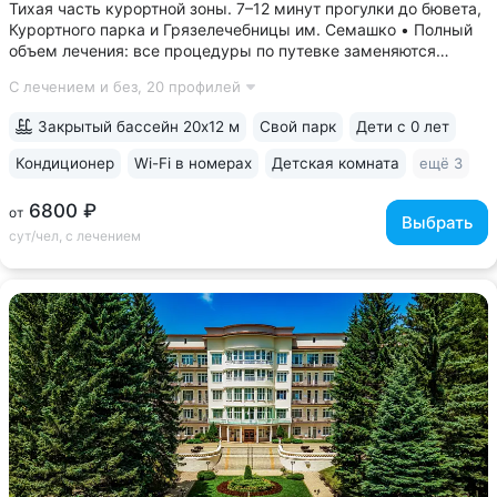
Тихая часть курортной зоны. 7–12 минут прогулки до бювета,
Курортного парка и Грязелечебницы им. Семашко • Полный
объем лечения: все процедуры по путевке заменяются
на другие при наличии противопоказаний • В цену базовой
С лечением и без,
20 профилей
путевки включены дорогие процедуры: эндоскопические
исследования,...
Закрытый бассейн 20х12 м
Свой парк
Дети с 0 лет
Кондиционер
Wi-Fi в номерах
Детская комната
ещё 3
6800 ₽
от
Выбрать
сут/чел, с лечением