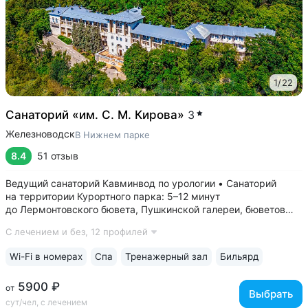
1
/
22
Санаторий «им. С. М. Кирова»
3
Железноводск
В Нижнем парке
8.4
51 отзыв
Ведущий санаторий Кавминвод по урологии • Санаторий
на территории Курортного парка: 5–12 минут
до Лермонтовского бювета, Пушкинской галереи, бюветов
«Славяновский» и «Смирновский». Терренкур прямой, без
С лечением и без,
12 профилей
спусков и подъемов • Уединенное расположение у подножия
горы Железной: вокруг лес, тишина,...
Wi-Fi в номерах
Спа
Тренажерный зал
Бильярд
5900 ₽
от
Выбрать
сут/чел, с лечением