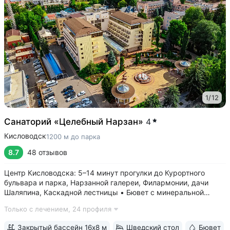
1
/
12
Санаторий «Целебный Нарзан»
4
Кисловодск
1200 м до парка
8.7
48 отзывов
Центр Кисловодска: 5–14 минут прогулки до Курортного
бульвара и парка, Нарзанной галереи, Филармонии, дачи
Шаляпина, Каскадной лестницы • Бювет с минеральной
водой трёх курортов: «Нарзан» (Кисловодск),
Только с лечением,
24 профиля
«Славяновская» (Железноводск), «Ессентуки № 4» •
Красивая территория с зелеными скульптурами,...
Закрытый бассейн 16х8 м
Шведский стол
Бювет