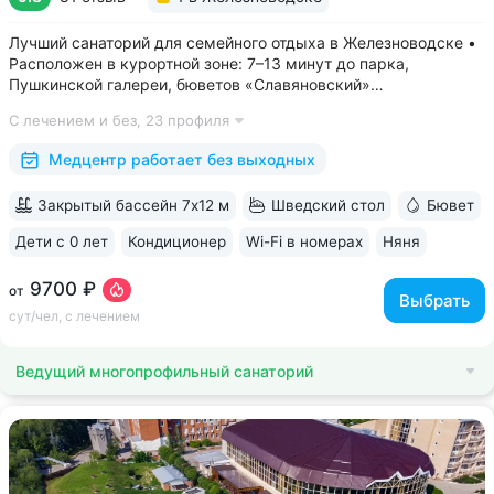
Лучший санаторий для семейного отдыха в Железноводске •
Расположен в курортной зоне: 7–13 минут до парка,
Пушкинской галереи, бюветов «Славяновский»
и «Смирновский» • Собственный бювет с минеральной водой
С лечением и без,
23 профиля
«Славяновская» • Все в одном здании: не нужно выходить
на улицу, чтобы получить лечение,...
Медцентр работает без выходных
Закрытый бассейн 7х12 м
Шведский стол
Бювет
Дети с 0 лет
Кондиционер
Wi-Fi в номерах
Няня
ещё 6
9700 ₽
от
Выбрать
сут/чел, с лечением
Ведущий многопрофильный санаторий