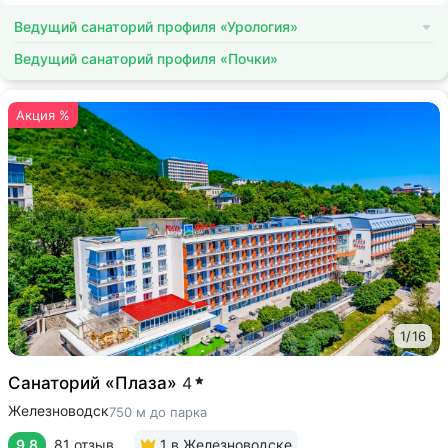
Ведущий санаторий профиля «Урология»
Ведущий санаторий профиля «Почки»
Акция %
1
/
16
Санаторий «Плаза»
4
Железноводск
750 м до парка
9.8
81 отзыв
1
в Железноводске