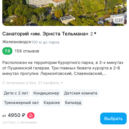
1
/
27
Санаторий «им. Эрнста Тельмана»
2
Железноводск
100 м до парка
7.9
158 отзывов
Расположен на территории Курортного парка, в 3-х минутах
от Пушкинской галереи. Три главных бювета курорта в 2–8
минутах прогулки: Лермонтовский, Славяновский,
Смирновский • На территории санатория расположен один
С лечением и без,
21 профиль
из самых красивых памятников архитектуры
Железноводска — Дворец эмира Бухарского...
Дети с 2 лет
Кондиционер
Детская комната
Тренажерный зал
Караоке
Бильярд
4950 ₽
от
Выбрать
сут/чел, с лечением