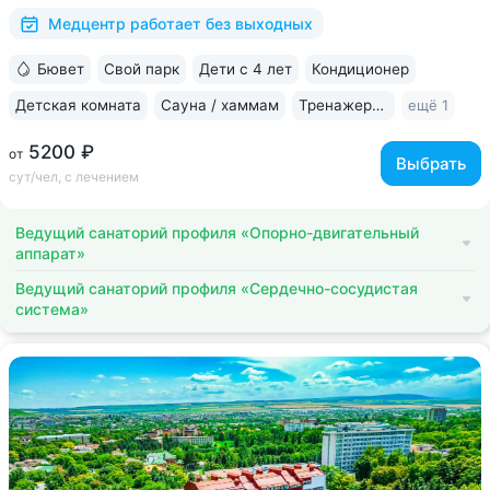
на территории, в столовой • Расположен...
Медцентр работает без выходных
Бювет
Свой парк
Дети с 4 лет
Кондиционер
Детская комната
Сауна / хаммам
Тренажерный зал
ещё 1
5200 ₽
от
Выбрать
сут/чел, с лечением
Ведущий санаторий профиля «Опорно-двигательный
аппарат»
Ведущий санаторий профиля «Сердечно-сосудистая
система»