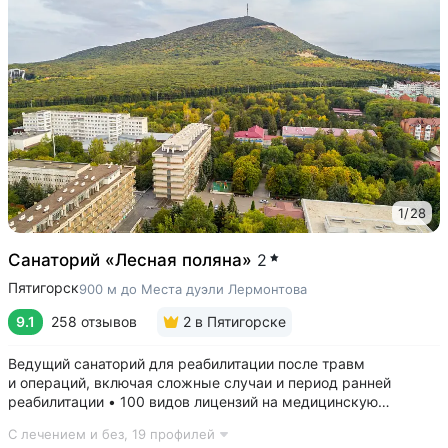
1
/
28
Санаторий «Лесная поляна»
2
Пятигорск
900 м до Места дуэли Лермонтова
9.1
258 отзывов
2
в Пятигорске
Ведущий санаторий для реабилитации после травм
и операций, включая сложные случаи и период ранней
реабилитации • 100 видов лицензий на медицинскую
деятельность, более 2500 видов медуслуг и процедур •
С лечением и без,
19 профилей
Доступная среда для гостей на колясках: в номерах,