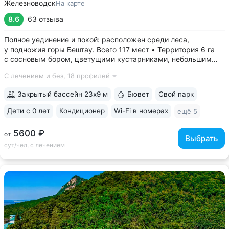
Железноводск
На карте
8.6
63 отзыва
Полное уединение и покой: расположен среди леса,
у подножия горы Бештау. Всего 117 мест • Территория 6 га
с сосновым бором, цветущими кустарниками, небольшим
прудом, зонами отдыха с гамаками и беседками •
С лечением и без,
18 профилей
Собственная сеть терренкуров, проложенных по лесу
и горным склонам • Бесплатный трансфер...
Закрытый бассейн 23х9 м
Бювет
Свой парк
Дети с 0 лет
Кондиционер
Wi-Fi в номерах
ещё 5
5600 ₽
от
Выбрать
сут/чел, с лечением