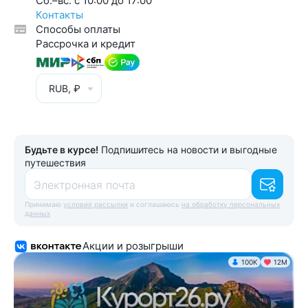
Cб.–вс. с 10:00 до 17:00
Контакты
Способы оплаты
Рассрочка и кредит
RUB, ₽
Будьте в курсе!
Подпишитесь на новости и выгодные
путешествия
Электронная почта
Принимаю
условия рассылки
и соглашаюсь
на обработку персональных
данных
Акции и розыгрыши
100K
12М