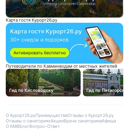
Карта гостя Курорт26.ру
Путеводители по Кавминводам от местных жителей
Гид по Кисловодску
Гид по Пятигорску
О Курорт26.ру
Преимущества
Отзывы о Курорт26.ру
Отзывы о санаториях
Акции
Врачи санаториев
Афиша
О КМВ
Блог
Вопрос–Ответ