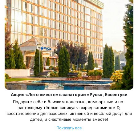
Акция «Лето вместе» в санатории «Русь», Ессентуки
Подарите себе и близким полезные, комфортные и по-
настоящему тёплые каникулы: заряд витамином D,
восстановление для взрослых, активный и весёлый досуг для
детей, и счастливые моменты вместе!
С 01 июня по 06 сентября в санатории «Русь» действует акция
Показать все
на все категории номеров (кроме категории «Сьют
Семейный») — скидка 15%.