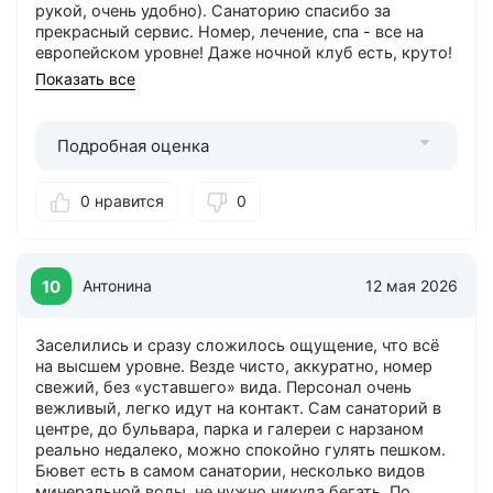
рукой, очень удобно). Санаторию спасибо за
прекрасный сервис. Номер, лечение, спа - все на
европейском уровне! Даже ночной клуб есть, круто!
Показать все
Можно лучше
: Все идеально.
Подробная оценка
0 нравится
0
10
Антонина
12 мая 2026
Заселились и сразу сложилось ощущение, что всё
на высшем уровне. Везде чисто, аккуратно, номер
свежий, без «уставшего» вида. Персонал очень
вежливый, легко идут на контакт. Сам санаторий в
центре, до бульвара, парка и галереи с нарзаном
реально недалеко, можно спокойно гулять пешком.
Бювет есть в самом санатории, несколько видов
минеральной воды, не нужно никуда бегать. По