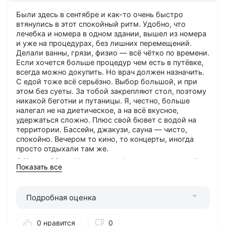
Были здесь в сентябре и как-то очень быстро
втянулись в этот спокойный ритм. Удобно, что
лечебка и номера в одном здании, вышел из номера
и уже на процедурах, без лишних перемещений.
Делали ванны, грязи, физио — всё чётко по времени.
Если хочется больше процедур чем есть в путёвке,
всегда можно докупить. Но врач должен назначить.
С едой тоже всё серьёзно. Выбор большой, и при
этом без суеты. За тобой закрепляют стол, поэтому
никакой беготни и путаницы. Я, честно, больше
налегал не на диетическое, а на всё вкусное,
удержаться сложно. Плюс свой бювет с водой на
территории. Бассейн, джакузи, сауна — чисто,
спокойно. Вечером то кино, то концерты, иногда
просто отдыхали там же.
О Курорт26.ру
: Хорошая турфирма, помогает найти
Показать все
санаторий который подходит именно вам.
Рекомендую.
Понравилось
: Всё понравилось.
Подробная оценка
0 нравится
0