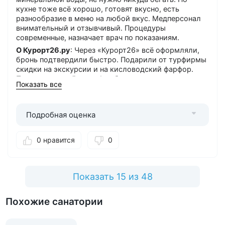
кухне тоже всё хорошо, готовят вкусно, есть
разнообразие в меню на любой вкус. Медперсонал
внимательный и отзывчивый. Процедуры
современные, назначает врач по показаниям.
О Курорт26.ру
: Через «Курорт26» всё оформляли,
бронь подтвердили быстро. Подарили от турфирмы
скидки на экскурсии и на кисловодский фарфор.
Предлагали ещё трансфер бесплатно, но мы сами на
Показать все
машине, так что нам не пригодился.
Понравилось
: Свежие номера. Удобное
расположение в центре. Бювет с разными видами
Подробная оценка
минеральной воды. Качественное питание и
внимательные медики.
0 нравится
0
Можно лучше
: Явных минусов за время отдыха не
заметили.
Показать 15 из 48
Похожие санатории