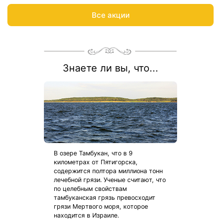
Весь период проживания должен пройти в даты 01 июня — 6
Все акции
сентября 2026.
Рассчитаем цену со скидкой и забронируем отдых по
акции:
8 800 700-15-77
.
Знаете ли вы, что...
В озере Тамбукан, что в 9
километрах от Пятигорска,
содержится полтора миллиона тонн
лечебной грязи. Ученые считают, что
по целебным свойствам
тамбуканская грязь превосходит
грязи Мертвого моря, которое
находится в Израиле.