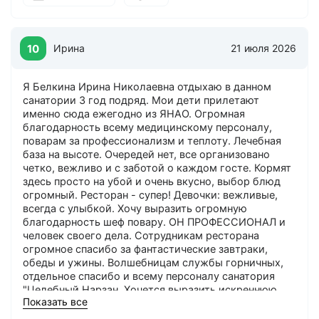
10
Ирина
21 июля 2026
Я Белкина Ирина Николаевна отдыхаю в данном
санатории 3 год подряд. Мои дети прилетают
именно сюда ежегодно из ЯНАО. Огромная
благодарность всему медицинскому персоналу,
поварам за профессионализм и теплоту. Лечебная
база на высоте. Очередей нет, все организовано
четко, вежливо и с заботой о каждом госте. Кормят
здесь просто на убой и очень вкусно, выбор блюд
огромный. Ресторан - супер! Девочки: вежливые,
всегда с улыбкой. Хочу выразить огромную
благодарность шеф повару. ОН ПРОФЕССИОНАЛ и
человек своего дела. Сотрудникам ресторана
огромное спасибо за фантастические завтраки,
обеды и ужины. Волшебницам службы горничных,
отдельное спасибо и всему персоналу санатория
"Целебный Нарзан. Хочется выразить искреннюю
Показать все
благодарность каждому, кто ежедневно создает
условия для комфортного и безопасного отдыха.