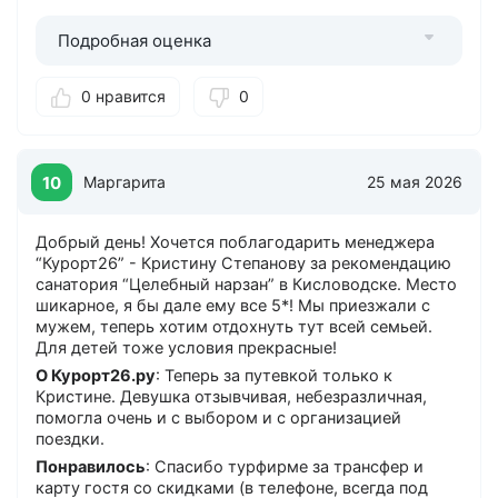
Терпеливым сотрудникам ресепшена, а также, кто
разнообразит досуг, всем, кто обеспечивает
Подробная оценка
постояльцев красивыми и нужными вещами,
работникам бассейна, сотрудникам, отвечающим за
0 нравится
0
сказочно красивый дизайн территории, спасибо
администрации санатория "Целебный Нарзан" за
слаженную команду, которая под чутким
руководством творит чудеса. С удовольствием
10
Маргарита
25 мая 2026
встретимся вновь на следующий год! Будем скучать!
Пожелание: всему коллективу крепкого здоровья,
творческих успехов в их благородном, но нелегком
Добрый день! Хочется поблагодарить менеджера
труде, процветания и только адекватных гостей
“Курорт26” - Кристину Степанову за рекомендацию
круглый год! С уважением, гостья из комнаты 517.
санатория “Целебный нарзан” в Кисловодске. Место
О Курорт26.ру
: Да
шикарное, я бы дале ему все 5*! Мы приезжали с
Понравилось
мужем, теперь хотим отдохнуть тут всей семьей.
: Питание, проживание, уют, чистота,
лечебные процедуры, досуг
Для детей тоже условия прекрасные!
Можно лучше
О Курорт26.ру
: я в восторге от данного санатория
: Теперь за путевкой только к
Кристине. Девушка отзывчивая, небезразличная,
помогла очень и с выбором и с организацией
поездки.
Понравилось
: Спасибо турфирме за трансфер и
карту гостя со скидками (в телефоне, всегда под