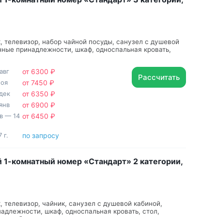
, телевизор, набор чайной посуды, санузел с душевой
нные принадлежности, шкаф, односпальная кровать,
авг
от 6300 ₽
Рассчитать
ноя
от 7450 ₽
дек
от 6350 ₽
янв
от 6900 ₽
нв — 14
от 6450 ₽
 г.
по запросу
 1-комнатный номер «Стандарт» 2 категории,
, телевизор, чайник, санузел с душевой кабиной,
адлежности, шкаф, односпальная кровать, стол,