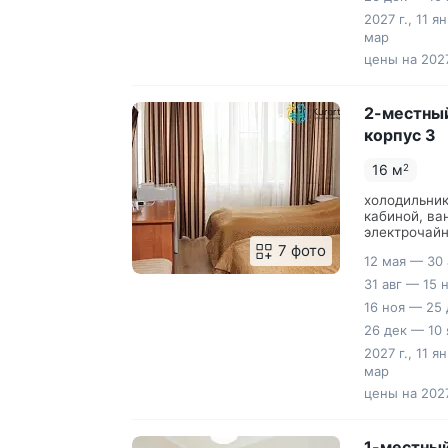
2027 г., 11 я
мар
цены на 2027
2-местный
корпус 3
16 м
2
холодильник
кабиной, ва
электрочайн
7 фото
12 мая — 30 
31 авг — 15 
16 ноя — 25 
26 дек — 10 
2027 г., 11 я
мар
цены на 2027
1-местный