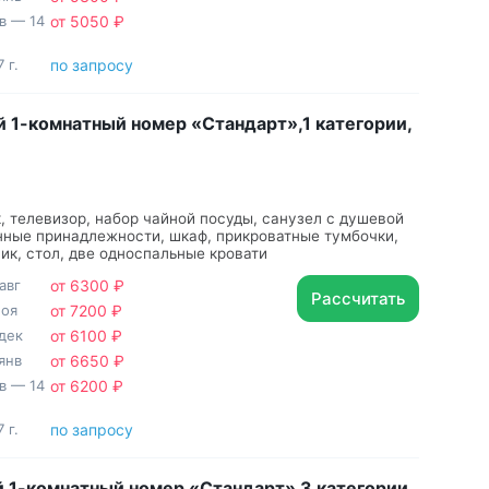
нв — 14
от 5050 ₽
 г.
по запросу
 1-комнатный номер «Стандарт»,1 категории,
, телевизор, набор чайной посуды, санузел с душевой
нные принадлежности, шкаф, прикроватные тумбочки,
ик, стол, две односпальные кровати
авг
от 6300 ₽
Рассчитать
ноя
от 7200 ₽
дек
от 6100 ₽
янв
от 6650 ₽
нв — 14
от 6200 ₽
 г.
по запросу
 1-комнатный номер «Стандарт» 3 категории,