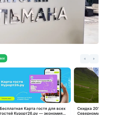
ая
Работают кабинет лечебной
косметологии, салон красоты, кабинет
подолога
—
В санатории есть камера хранения,
доступны ранний заезд и поздний выезд
(при наличии номеров)
ями
 4-
Бесплатная Карта гостя для всех
Скидка 20% на все
гостей Курорт26.ру — экономия
Северному Кавказ