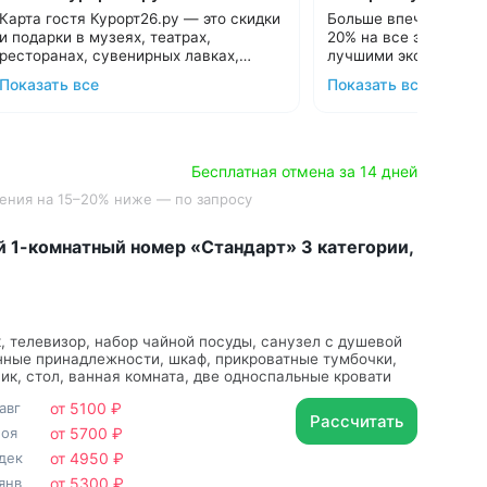
до 15000 ₽
Карта гостя Курорт26.ру — это скидки
Больше впечатлений!
и подарки в музеях, театрах,
20% на все экскурсии
ресторанах, сувенирных лавках,
лучшими экскурсион
магазинах Кавминвод. Всего более 30
Дарим карту всем гостям при
Кавминвод. Более 20
Подробнее об акции
Показать все
Показать все
предложений, список которых
бронировании санаториев и отелей в
самые красивые мест
С теплом и заботой, 
постоянно пополняется.
нашем сервисе. Карта создается в 1
Прекрасная возможн
клик и действует весь период отдыха.
Подробнее:
guestcard.kurort26.ru
и увидеть самое инте
Сэкономьте до 15 000 ₽ за неделю
Подберем санаторий и оформим Карту
отдыха с выгодными предложения
гостя за 15 минут:
8 800 700-15-77
.
Бесплатная отмена за 14 дней
лучших заведений Кавминвод.
С теплом и заботой!
ечения на 15–20% ниже — по запросу
 1-комнатный номер «Стандарт» 3 категории,
, телевизор, набор чайной посуды, санузел с душевой
нные принадлежности, шкаф, прикроватные тумбочки,
ик, стол, ванная комната, две односпальные кровати
авг
от 5100 ₽
Рассчитать
ноя
от 5700 ₽
дек
от 4950 ₽
янв
от 5300 ₽