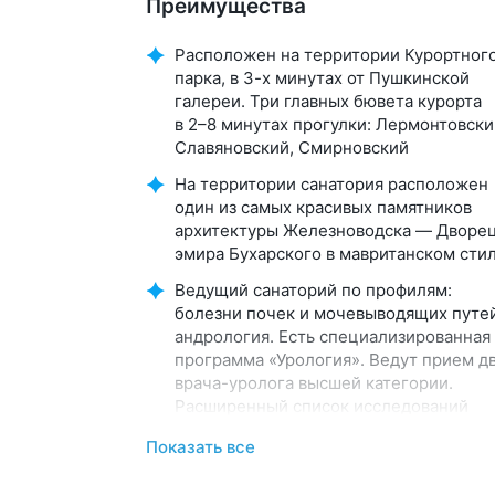
Преимущества
Расположен на территории Курортног
парка, в 3-х минутах от Пушкинской
галереи. Три главных бювета курорта
в 2–8 минутах прогулки: Лермонтовски
Славяновский, Смирновский
На территории санатория расположен
один из самых красивых памятников
архитектуры Железноводска — Дворе
эмира Бухарского в мавританском сти
Ведущий санаторий по профилям:
болезни почек и мочевыводящих путей
андрология. Есть специализированная
программа «Урология». Ведут прием д
врача-уролога высшей категории.
Расширенный список исследований
и аппаратов физиотерапии: Андрогин,
Показать все
Мустанг, Яровит, Интратон, Интрамаг,
АИР-У-100