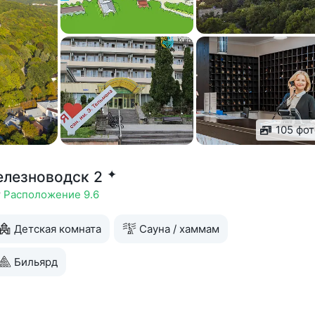
105 фот
✦
елезноводск 2
т
Расположение 9.6
Детская комната
Сауна / хаммам
Бильярд