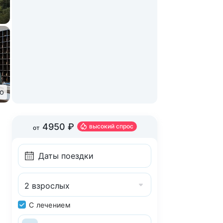
о
4950 ₽
высокий спрос
от
2 взрослых
С лечением