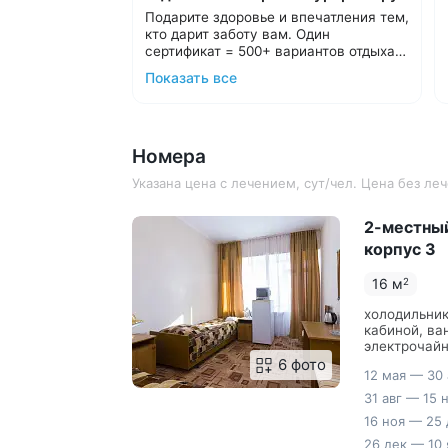
Подарите здоровье и впечатления тем,
кто дарит заботу вам. Один
сертификат = 500+ вариантов отдыха в
санаториях Кавминвод и России.
Подарочные карты номиналом от
Показать все
Выбирайте удобный формат:
10 000 ₽.
Подарочные путёвки в санаторий
С теплом и заботой организуем отдых
на выбранные даты.
в санатории для ваших близких,
Номера
подарим трансфер и будем рядом на
протяжении всего отдыха.
Подробнее о подарочных картах и
Указана цена с лечением, сут/чел. Цена без л
путёвках
2-местный
корпус 3
16 м
2
холодильник
кабиной, ва
электрочайн
6 фото
12 мая — 30 
31 авг — 15 
16 ноя — 25 
26 дек — 10 