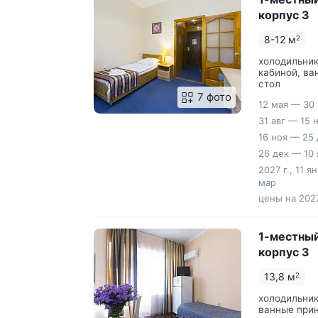
корпус 3
8-12 м
2
холодильник
кабиной, ва
стол
7 фото
12 мая — 30 
31 авг — 15 
16 ноя — 25 
26 дек — 10 
2027 г., 11 я
мар
цены на 2027
1-местный
корпус 3
13,8 м
2
холодильник
ванные прин