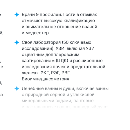
о
Врачи 9 профилей. Гости в отзывах
отмечают высокую квалификацию
и внимательное отношение врачей
й,
и медсестер
Своя лаборатория (50 ключевых
исследований). УЗИ, включая УЗИ
с цветным допплеровским
ц
картированием (ЦДК) и расширенные
ле
исследования почек и предстательной
железы. ЭКГ, РЭГ, РВГ.
Биоимпедансометрия
,
Лечебные ванны и души, включая ванны
ва
с природной серной и углекислой
минеральными водами, пантовые
и нафталановые ванны, подводный душ-
массаж
24 вида физиотерапии. Грязелечение.
Озоно- и карбокситерапия, лазерное