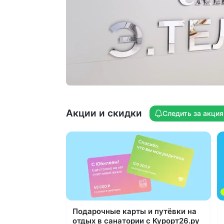
открывается вид на лес и горы Железн
и Бештау
Насыщенная программа развлечений 
одна из лучших в Железноводске:
концерты, дискотеки, караоке, живая
музыка, настольные игры, викторины,
ярмарки. Летом развлекательные
мероприятия и дискотеки проводятся
на открытом воздухе. Здоровое
движение: ЛФК, настольный теннис,
Акции и скидки
бильярд, уличные тренажеры
Следить за акци
Отдых с детьми с 2-х лет, лечение — с
х лет. Ведёт прием врач-педиатр.
Работает детская комната
с воспитателем, есть открытая игровая
площадка. Доступны многоместные
номера для комфортного размещения
с детьми
Подарочные карты и путёвки на
отдых в санатории с Курорт26.ру