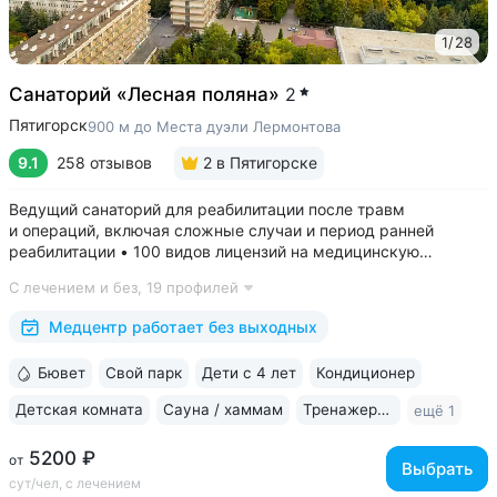
1
/
28
Санаторий «Лесная поляна»
2
Пятигорск
900 м до Места дуэли Лермонтова
9.1
258 отзывов
2
в Пятигорске
Ведущий санаторий для реабилитации после травм
и операций, включая сложные случаи и период ранней
реабилитации • 100 видов лицензий на медицинскую
деятельность, более 2500 видов медуслуг и процедур •
С лечением и без,
19 профилей
Доступная среда для гостей на колясках: в номерах,
на территории, в столовой • Расположен...
Медцентр работает без выходных
Бювет
Свой парк
Дети с 4 лет
Кондиционер
Детская комната
Сауна / хаммам
Тренажерный зал
ещё 1
5200 ₽
от
Выбрать
сут/чел, с лечением