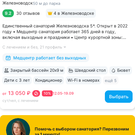
Железноводск
50 м до парка
9.2
30 отзывов
4
в Железноводске
Единственный санаторий Железноводска 5*. Открыт в 2022
году • Медцентр санатория работает 365 дней в году,
включая выходные и праздники • Центр курортной зоны:
в шаговой доступности курортный парк, Пушкинская галерея,
С лечением и без,
21 профиль
бюветы «Славяновский» и «Смирновский»,
бальнеогрязелечебница, каскадная...
Медцентр работает без выходных
Закрытый бассейн 20х9 м
Шведский стол
Бювет
Дети с 3 лет
Кондиционер
Wi-Fi в номерах
ещё 5
13 050 ₽
10%
12.05-19.09
от
Выбрать
сут/чел, с лечением
Помочь с выбором санатория? Перезвоним
за 1 минуту!