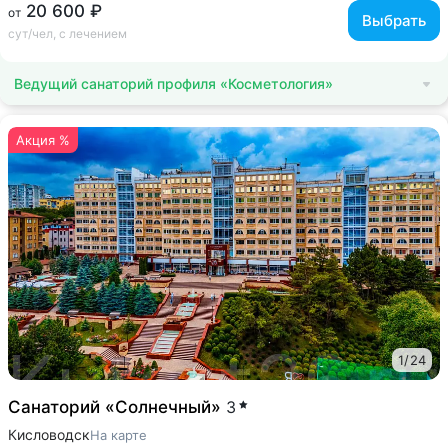
20 600 ₽
от
Выбрать
сут/чел, с лечением
Ведущий санаторий профиля «Косметология»
Акция %
1
/
24
Санаторий «Солнечный»
3
Кисловодск
На карте