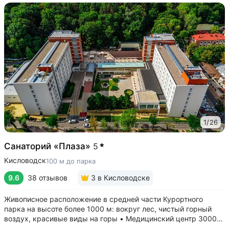
1
/
26
Санаторий «Плаза»
5
Кисловодск
100 м до парка
9.6
38 отзывов
3
в Кисловодске
Живописное расположение в средней части Курортного
парка на высоте более 1000 м: вокруг лес, чистый горный
воздух, красивые виды на горы • Медицинский центр 3000
кв.м. В штате 43 врача и 220 медспециалистов высокой