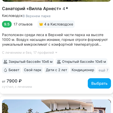
Санаторий «Вилла Арнест»
4
Кисловодск
В Верхнем парке
9.5
17 отзывов
4
в Кисловодске
Расположен среди леса в Верхней части парка на высоте
1000 м. Воздух насыщен ионами, горные отроги формируют
уникальный микроклимат с комфортной температурой
и влажностью воздуха. Прямой выход на терренкур
С лечением и без,
17 профилей
№ 2Б Кисловодского парка • Один из лучших вариантов для
уединенного отдыха. В санатории...
Закрытый бассейн 10х6 м
Открытый бассейн 10х6 м
Бювет
Свой парк
Дети с 2 лет
Кондиционер
ещё 7
7900 ₽
от
Выбрать
сут/чел, с лечением