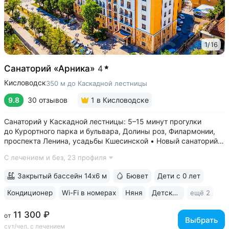
1
/
16
Санаторий «Арника»
4
Кисловодск
350 м до Каскадной лестницы
9.8
30 отзывов
1
в Кисловодске
Санаторий у Каскадной лестницы: 5–15 минут прогулки
до Курортного парка и бульвара, Долины роз, Филармонии,
проспекта Ленина, усадьбы Кшесинской • Новый санаторий,
открыт в 2018 году. 95% отзывов о санатории
С лечением и без,
23 профиля
положительные. Многие гости отмечают, что санаторий
превзошёл ожидания по уровню...
Закрытый бассейн 14х6 м
Бювет
Дети с 0 лет
Кондиционер
Wi-Fi в номерах
Няня
Детская комната
ещё 2
11 300 ₽
от
Выбрать
сут/чел, с лечением