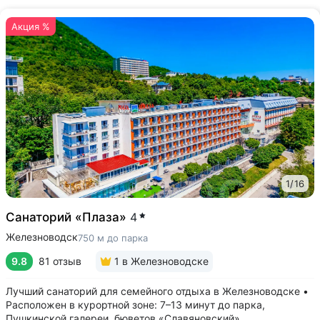
Акция %
1
/
16
Санаторий «Плаза»
4
Железноводск
750 м до парка
9.8
81 отзыв
1
в Железноводске
Лучший санаторий для семейного отдыха в Железноводске •
Расположен в курортной зоне: 7–13 минут до парка,
Пушкинской галереи, бюветов «Славяновский»