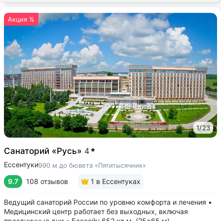
Акция %
1
/
23
Санаторий «Русь»
4
Ессентуки
990 м до бювета «Пятитысячник»
9.7
108 отзывов
1
в Ессентуках
Ведущий санаторий России по уровню комфорта и лечения •
Медицинский центр работает без выходных, включая
праздничные дни • Бассейн 652 кв.м. (25×65 м)