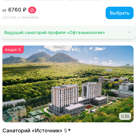
6760 ₽
от
Выбрать
сут/чел, с лечением
Ведущий санаторий профиля «Офтальмология»
Акция %
1
/
20
Санаторий «Источник»
5