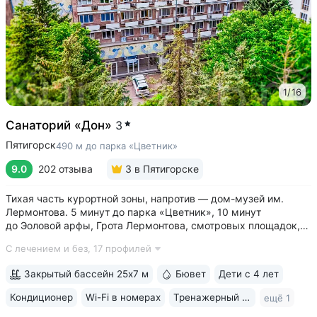
1
/
16
Санаторий «Дон»
3
Пятигорск
490 м до парка «Цветник»
9.0
202 отзыва
3
в Пятигорске
Тихая часть курортной зоны, напротив — дом-музей им.
Лермонтова. 5 минут до парка «Цветник», 10 минут
до Эоловой арфы, Грота Лермонтова, смотровых площадок,
канатной дороги • Два бювета углекисло-сероводородной
С лечением и без,
17 профилей
минеральной воды № 29. Воду этого источника можно
попробовать только в санатории...
Закрытый бассейн 25х7 м
Бювет
Дети с 4 лет
Кондиционер
Wi-Fi в номерах
Тренажерный зал
ещё 1