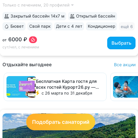
старых курортных дач. 10–17 минут прогулки до Каскадной
Только с лечением,
20 профилей
лестницы и входа в Курортный парк • Территория 3,2 га
с обзорной площадкой,...
Закрытый бассейн 14х7 м
Открытый бассейн
Бювет
Свой парк
Дети с 4 лет
Кондиционер
ещё 6
6000 ₽
от
Выбрать
сут/чел, с лечением
Отдыхайте выгоднее
Все акции
Бесплатная Карта гостя для
всех гостей Курорт26.ру —
экономия до 15000 ₽
с 26 марта по 31 декабря
Подобрать санаторий