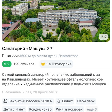
1
/
17
Санаторий «Машук»
3
Пятигорск
1500 м до Места дуэли Лермонтова
9.2
129 отзывов
1
в Пятигорске
Самый сильный санаторий по лечению заболеваний глаз
на Кавминводах. Имеет крупнейшее офтальмологическое
отделение • Уединенное расположение у подножия Машука.
В пешей доступности: Место дуэли Лермонтова, смотровая
С лечением и без,
20 профилей
площадка Ворота любви, начало терренкура вокруг Машука.
В 5 минутах ж/д станция...
Закрытый бассейн 20х8 м
Бювет
Свой парк
Дети с 4 лет
Кондиционер
Wi-Fi в номерах
ещё 3