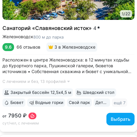
1
/
22
Санаторий «Славяновский исток»
4
Железноводск
800 м до парка
9.6
66 отзывов
3
в Железноводске
Расположен в центре Железноводска: в 12 минутах ходьбы
до Курортного парка, Пушкинской галереи, бюветов
источников • Собственная скважина и бювет с уникальной
минеральной водой № 61, которую можно попробовать
С лечением и без,
13 профилей
только здесь. Источник № 61 ессентукского типа показан для
лечения заболеваний...
Закрытый бассейн 12,5х4,5 м
Шведский стол
Бювет
Водные горки
Свой парк
Дети с 0 лет
ещё 7
7950 ₽
от
Выбрать
сут/чел, с лечением