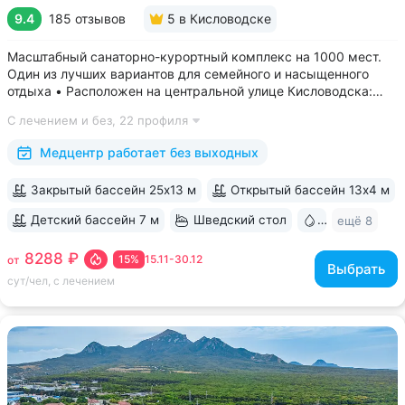
9.4
185 отзывов
5
в Кисловодске
Масштабный санаторно-курортный комплекс на 1000 мест.
Один из лучших вариантов для семейного и насыщенного
отдыха • Расположен на центральной улице Кисловодска:
рядом цирк, до Курортного бульвара можно дойти
С лечением и без,
22 профиля
за 15 минут • Бесплатный трансфер до Курортного парка
и основных достопримечательностей...
Медцентр работает без выходных
Закрытый бассейн 25х13 м
Открытый бассейн 13x4 м
Детский бассейн 7 м
Шведский стол
Бювет
ещё 8
8288 ₽
15%
15.11-30.12
от
Выбрать
сут/чел, с лечением