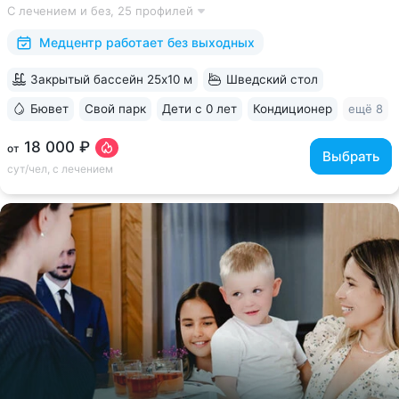
С лечением и без,
25 профилей
квалификации • Более 1000 видов диагностики и ДНК-
исследований. Есть диагностика...
Медцентр работает без выходных
Закрытый бассейн 25x10 м
Шведский стол
Бювет
Свой парк
Дети с 0 лет
Кондиционер
ещё 8
18 000 ₽
от
Выбрать
сут/чел, с лечением