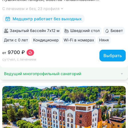
и «Смирновский» • Собственный бювет с минеральной водой
С лечением и без,
23 профиля
«Славяновская» • Все в одном здании: не нужно выходить
на улицу, чтобы получить лечение,...
Медцентр работает без выходных
Закрытый бассейн 7х12 м
Шведский стол
Бювет
Дети с 0 лет
Кондиционер
Wi-Fi в номерах
Няня
ещё 6
9700 ₽
от
Выбрать
сут/чел, с лечением
Ведущий многопрофильный санаторий