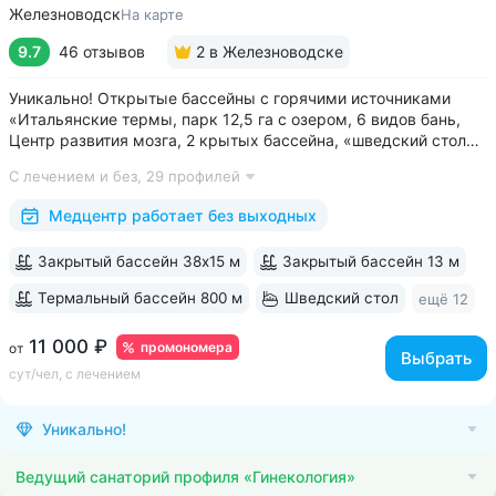
Железноводск
На карте
9.7
46 отзывов
2
в Железноводске
Уникально! Открытые бассейны с горячими источниками
«Итальянские термы, парк 12,5 га с озером, 6 видов бань,
Центр развития мозга, 2 крытых бассейна, «шведский стол»
и детокс-зал, 24 программы лечения, EMS-тренировки,
С лечением и без,
29 профилей
большой спа-комплекс, вода «Легенда Кавказа» •
Расположен в уединенном...
Медцентр работает без выходных
Закрытый бассейн 38х15 м
Закрытый бассейн 13 м
Термальный бассейн 800 м
Шведский стол
ещё 12
11 000 ₽
промономера
от
Выбрать
сут/чел, с лечением
Уникально!
Ведущий санаторий профиля «Гинекология»