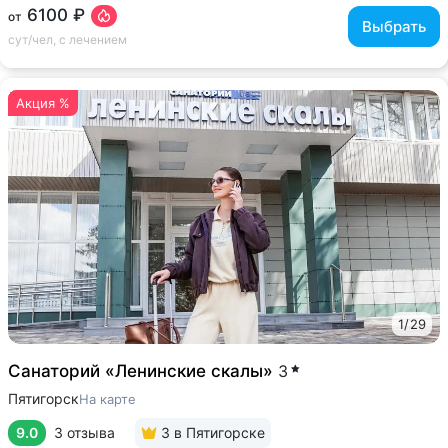
6100 ₽
от
Выбрать
сут/чел, с лечением
Акция %
1
/
29
Санаторий «Ленинские скалы»
3
Пятигорск
На карте
9.0
3 отзыва
3
в Пятигорске