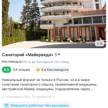
1
/
16
Санаторий «Майерведа»
5
Кисловодск
550 м до Каскадной лестницы
9.5
54 отзыва
4
в Кисловодске
Уникальный формат не только в России, но и в мире:
сочетание санаторного отдыха, превентивной медицины,
австрийской Майер-медицины (оздоровление через
восстановление ЖКТ), древнеиндийской Аюрведы •
С лечением и без,
15 профилей
Победитель международной премии The World Luxury Awards.
Премия «Вояж» за лучший велнес-проект...
Медцентр работает без выходных