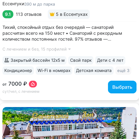
Ессентуки
390 м до парка
9.1
113 отзывов
5
в Ессентуках
Тихий, спокойный отдых без очередей — санаторий
рассчитан всего на 150 мест • Санаторий с рекордным
количеством постоянных гостей. 97% отзывов —
положительные • 3 минуты до Курортного парка, 6–10 минут
С лечением и без,
15 профилей
до Грязелечебницы им. Семашко и бюветов минеральной
воды Ессентуки № 4,...
Закрытый бассейн 12х5 м
Свой парк
Дети с 4 лет
Кондиционер
Wi-Fi в номерах
Детская комната
ещё 3
7000 ₽
от
Выбрать
сут/чел, с лечением