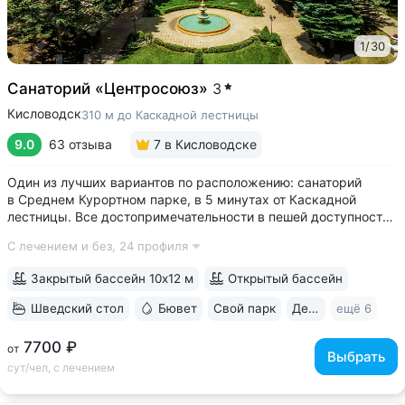
1
/
30
Санаторий «Центросоюз»
3
Кисловодск
310 м до Каскадной лестницы
9.0
63 отзыва
7
в Кисловодске
Один из лучших вариантов по расположению: санаторий
в Среднем Курортном парке, в 5 минутах от Каскадной
лестницы. Все достопримечательности в пешей доступности
• Парк санатория с фонтаном, цветниками, беседками
С лечением и без,
24 профиля
переходит в Курортный парк, к терренкурам № 3 и № 2Б •
В путёвки включен большой...
Закрытый бассейн 10х12 м
Открытый бассейн
Шведский стол
Бювет
Свой парк
Дети с 2 лет
ещё 6
7700 ₽
от
Выбрать
сут/чел, с лечением