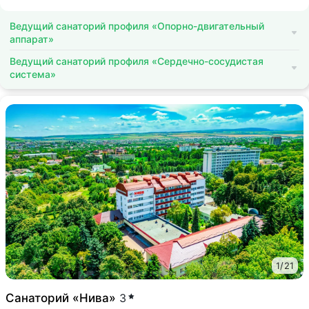
Ведущий санаторий профиля «Опорно-двигательный
аппарат»
Ведущий санаторий профиля «Сердечно-сосудистая
система»
1
/
21
Санаторий «Нива»
3