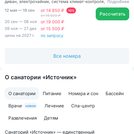
диван, электрочайник, система климат-контроля,
Подробнее
двуспальная кровать с ортопедическим матрасом, Рабочая
12 мая — 19 сен
от 14 850 ₽
зона с письменным столом и удобным стулом, Туалетный
10%
Рассчитать
от 16 500 ₽
столик, Душевая кабина, Гигиенический душ, чайный набор
20 сен — 08 ноя
от 19 000 ₽
09 ноя — 27 дек
от 15 500 ₽
цены на 2027 г.
по запросу
Все номера
О санатории «Источник»
О санатории
Питание
Номера и сон
Бассейн
Врачи
Лечение
Спа-центр
новое
Развлечения
Детям
Санаторий «Источник» — единственный