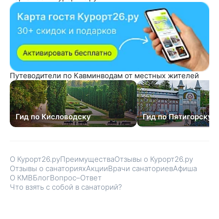
Путеводители по Кавминводам от местных жителей
Гид по Кисловодску
Гид по Пятигорску
О Курорт26.ру
Преимущества
Отзывы о Курорт26.ру
Отзывы о санаториях
Акции
Врачи санаториев
Афиша
О КМВ
Блог
Вопрос–Ответ
Что взять с собой в санаторий?