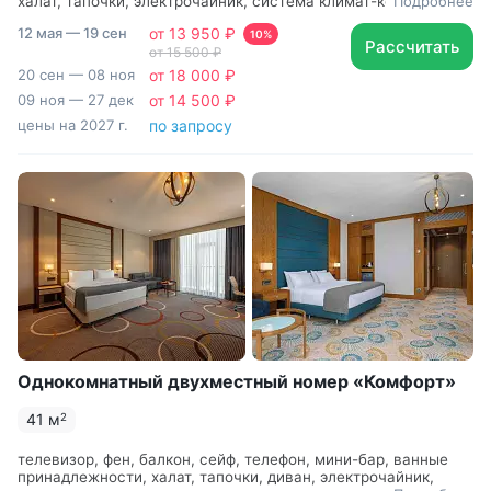
халат, тапочки, электрочайник, система климат-контроля,
Подробнее
двуспальная кровать / две односпальные кровати, Рабочая
12 мая — 19 сен
от 13 950 ₽
зона с письменным столом и удобным стулом, Туалетный
10%
Рассчитать
от 15 500 ₽
столик, Душевая кабина, Гигиенический душ, Гостиничная
парфюмерия, раскладной диван в DBL или раскладное
20 сен — 08 ноя
от 18 000 ₽
кресло в TWIN, чайный набор
09 ноя — 27 дек
от 14 500 ₽
цены на 2027 г.
по запросу
Однокомнатный двухместный номер «Комфорт»
41 м
2
телевизор, фен, балкон, сейф, телефон, мини-бар, ванные
принадлежности, халат, тапочки, диван, электрочайник,