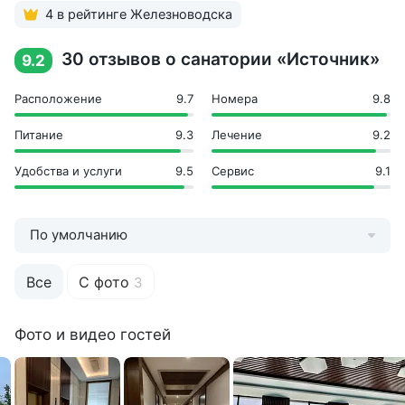
4 в рейтинге Железноводска
От ж/д вокзала 790 м
От Аэропорта 15 км
До парка 300 м
30 отзывов о санатории «Источник»
9.2
До источника 550 м
До центра города 470 м
Расположение
9.7
Номера
9.8
Развлечения
Питание
9.3
Лечение
9.2
Бассейн
Удобства и услуги
9.5
Сервис
9.1
Библиотека
Бильярд
Кинозал
Настольный теннис
По умолчанию
Пешие прогулки
Развлекательные программы
Все
С фото
3
Танцпол
Шахматы
Фото и видео гостей
Инфраструктура
Аптека
Детская игровая площадка