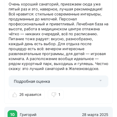
Услуги
Очень хороший санаторий, приезжаем сюда уже
Spa
пятый раз и это, наверное, лучшая рекомендация!
Всё нравится: стильные современные интерьеры,
Консьерж-служба
продуманные до мелочей. Персонал
Массаж
профессиональный и приветливый. Лечебная база на
Парная (баня)
высоте, работа в медицинском центре отлажена
Салон красоты
чётко — никаких очередей, всё по расписанию.
Сауна
Питание тоже радует: вкусно, разнообразно,
Сейф
каждый день есть выбор. Для отдыха после
процедур есть всё: вечером интересные
Тренажерный зал
развлекательные программы, для детей — игровая
Фитнес-центр
комната. А расположение вообще идеальное —
Хамам
рядом курортный парк, выходишь и гуляешь. Честно
скажу: это лучший санаторий в Железноводске.
Подробная оценка
26 нравится
1
10
Григорий
28 марта 2025