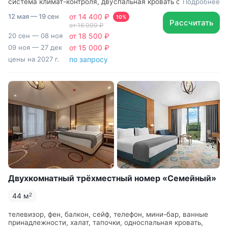
система климат-контроля, двуспальная кровать с
Подробнее
ортопедическим матрасом, Рабочая зона с письменным
12 мая — 19 сен
от 14 400 ₽
столом и удобным стулом, Туалетный столик, Душевая
10%
Рассчитать
от 16 000 ₽
кабина, Гигиенический душ, чайный набор
20 сен — 08 ноя
от 18 500 ₽
09 ноя — 27 дек
от 15 000 ₽
цены на 2027 г.
по запросу
Двухкомнатный трёхместный номер «Семейный»
44 м
2
телевизор, фен, балкон, сейф, телефон, мини-бар, ванные
принадлежности, халат, тапочки, односпальная кровать,