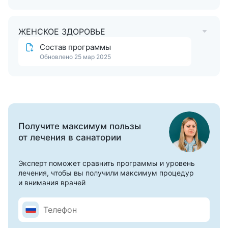
грязелечение и женский кабинет.
Дети принимаются на отдых с 3 лет, на лечение — с 7
лет. Открыт детский клуб «Волшебный городок»,
ЖЕНСКОЕ ЗДОРОВЬЕ
разработаны оздоровительные программы, есть
Состав программы
детский бассейн, проводятся развивающие занятия и
Обновлено 25 мар 2025
мастер-классы.
Все программы
Получите максимум пользы
от лечения в санатории
Эксперт поможет сравнить программы и уровень
лечения, чтобы вы получили максимум процедур
и внимания врачей