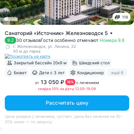
119
Санаторий «Источник» Железноводск 5
✦
30 отзывов
Гости особенно отмечают
Номера 9.8
9.2
г. Железноводск, ул. Ленина, 22
50 м до парка
Закрытый бассейн 20х9 м
Шведский стол
ещё 6
Бювет
Дети с 3 лет
Кондиционер
13 050 ₽
10%
с лечением
от
скидка 10% на даты 12.05-19.09
Рассчитать цену
Цена указана с лечением, сут/чел. Цена без лечения на 15–
20% ниже — по запросу