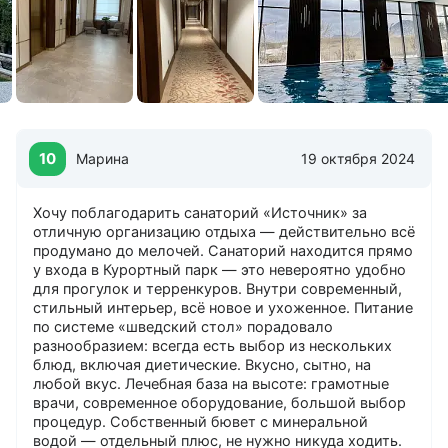
Кабельное ТВ в номерах
Киноконцертный зал
Количество корпусов: 2
Кондиционеры в номерах
Лифты
Лобби-бар
Магазины
10
Охраняемая стоянка
Марина
19 октября 2024
Ресторан
Сад
Хочу поблагодарить санаторий «Источник» за
Собственный бювет
отличную организацию отдыха — действительно всё
Теплые переходы между корпусами
продумано до мелочей. Санаторий находится прямо
Холл на этаже
у входа в Курортный парк — это невероятно удобно
для прогулок и терренкуров. Внутри современный,
Бизнес-услуги
стильный интерьер, всё новое и ухоженное. Питание
по системе «шведский стол» порадовало
Конференц-зал
разнообразием: всегда есть выбор из нескольких
Проектор
блюд, включая диетические. Вкусно, сытно, на
Флип-чарт
любой вкус. Лечебная база на высоте: грамотные
Факс
врачи, современное оборудование, большой выбор
Ксерокс
процедур. Собственный бювет с минеральной
водой — отдельный плюс, не нужно никуда ходить.
Интернет