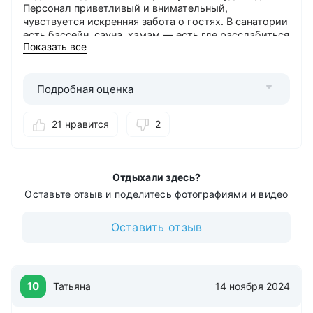
Персонал приветливый и внимательный,
чувствуется искренняя забота о гостях. В санатории
Интернет
есть бассейн, сауна, хамам — есть где расслабиться
Бесплатный в холле
Показать все
после процедур. В общем, всё действительно на
Бесплатный в номерах
высшем уровне. Спасибо за прекрасный отдых!
Обязательно вернёмся снова
Банкоматы
Подробная оценка
Сбербанк
21 нравится
2
Стоянка
Платная охраняемая
Дети
Отдыхали здесь?
от 3-х лет
Оставьте отзыв и поделитесь фотографиями и видео
Детская комната
Детская игровая площадка
Оставить отзыв
Детский бассейн
Лечение с 7 лет
Прокат
10
Татьяна
14 ноября 2024
Спортинвентаря