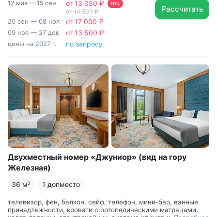
12 мая — 19 сен
от 13 050 ₽
зона с письменным столом и удобным стулом, Туалетный
10%
Рассчитать
от 14 500 ₽
столик, Душевая кабина, Гигиенический душ, Гостиничная
Фитнес-центр с итальянскими тренажерами
парфюмерия, раскладной диван в DBL или раскладное
20 сен — 08 ноя
от 17 000 ₽
Technogym. Занятия ЛФК, аквааэробика, пилатес,
кресло в TWIN, чайный набор
09 ноя — 27 дек
от 13 500 ₽
бачата, сальса
цены на 2027 г.
по запросу
Русский и американский бильярд
Двухместный номер «Джуниор» (вид на гору
Железная)
36 м
1 допместо
2
телевизор, фен, балкон, сейф, телефон, мини-бар, ванные
принадлежности, кровати с ортопедическими матрацами,