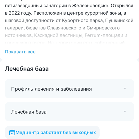
пятизвёздочный санаторий в Железноводске. Открылся
в 2022 году. Расположен в центре курортной зоны, в
шаговой доступности от Курортного парка, Пушкинской
галереи, бюветов Славяновского и Смирновского
источников, Каскадной лестницы, Ferrum-площади и
городского озера. На территории есть собственный
бювет с минеральной водой «Славяновская» и
Показать все
«Ессентуки № 4».
Номерной фонд включает 128 номеров площадью 36–
Лечебная база
108 кв.м. с панорамными окнами, системой климат-
контроля, блэкаут шторами, шумоизоляцией и
Профиль лечения и заболевания
ортопедическими матрасами. Для удобства гостей
корпуса соединены тёплыми переходами.
В путёвку включено
трёхразовое питание «шведский
Лечебная база
стол»
в ресторане. Гости очень хвалят разнообразие
блюд и сервис. На территории также открыты лобби-
бар «Звёздное небо» и фитобар.
Медцентр работает без выходных