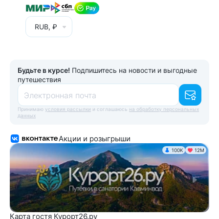
RUB, ₽
Будьте в курсе!
Подпишитесь на новости и выгодные
путешествия
Электронная почта
Принимаю
условия рассылки
и соглашаюсь
на обработку персональных
данных
Акции и розыгрыши
100K
12М
Карта гостя Курорт26.ру