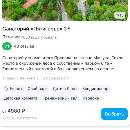
1
/
15
Санаторий «Пятигорье»
3
Пятигорск
630 м до Провала
7.1
43 отзыва
Санаторий у знаменитого Провала на склоне Машука. Тихое
место в окружении леса с собственным парком 6 га •
Единственный санаторий с бальнеолечением на основе
«Пятигорского нарзана» № 24: минеральные ванны,
Только с лечением,
16 профилей
ингаляции, орошения. Природная минеральная вода
поступает напрямую из скважины, сохраняя...
Бювет
Свой парк
Дети с 0 лет
Кондиционер
Детская комната
Тренажерный зал
Караоке
4980 ₽
от
Выбрать
сут/чел, с лечением