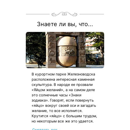
по оздоровительной путевке «Источник-Отдых Детство»,
«Источник-Отдых Лайт».
Рассчитаем цену со скидкой и забронируем отдых по
акции:
8 800 700-15-77
.
Знаете ли вы, что...
В курортном парке Железноводска
расположена интересная каменная
скульптура. В народе ее прозвали
«Яйцом желаний», а на самом деле
это солнечные часы «Знаки
зодиака». Говорят, если повернуть
«яйцо» вокруг своей оси и загадать
желание, то все исполнится.
Крутится «яйцо» с большим трудом,
но некоторым все же это удается.
от местных жителей
Смотреть все