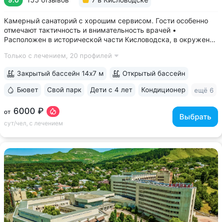
Камерный санаторий с хорошим сервисом. Гости особенно
отмечают тактичность и внимательность врачей •
Расположен в исторической части Кисловодска, в окружении
старых курортных дач. 10–17 минут прогулки до Каскадной
Только с лечением,
20 профилей
лестницы и входа в Курортный парк • Территория 3,2 га
с обзорной площадкой,...
Закрытый бассейн 14х7 м
Открытый бассейн
Бювет
Свой парк
Дети с 4 лет
Кондиционер
ещё 6
6000 ₽
от
Выбрать
сут/чел, с лечением