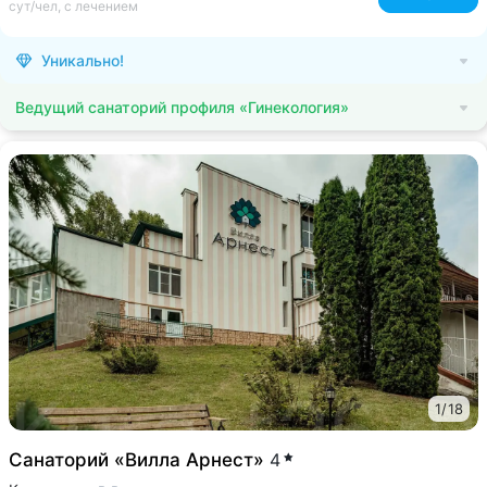
сут/чел, с лечением
Уникально!
Ведущий санаторий профиля «Гинекология»
1
/
18
Санаторий «Вилла Арнест»
4