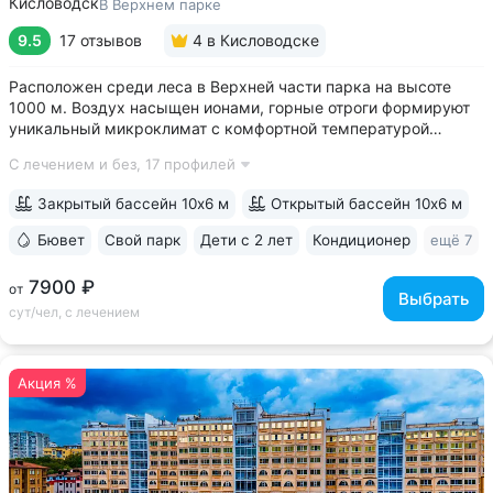
Кисловодск
В Верхнем парке
9.5
17 отзывов
4
в Кисловодске
Расположен среди леса в Верхней части парка на высоте
1000 м. Воздух насыщен ионами, горные отроги формируют
уникальный микроклимат с комфортной температурой
и влажностью воздуха. Прямой выход на терренкур
С лечением и без,
17 профилей
№ 2Б Кисловодского парка • Один из лучших вариантов для
уединенного отдыха. В санатории...
Закрытый бассейн 10х6 м
Открытый бассейн 10х6 м
Бювет
Свой парк
Дети с 2 лет
Кондиционер
ещё 7
7900 ₽
от
Выбрать
сут/чел, с лечением
Акция %