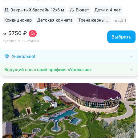
Озеро 30’ка — одна из главных достопримечательностей
Железноводска: пирсы с местами для...
Закрытый бассейн 12х6 м
Бювет
Дети с 4 лет
Кондиционер
Детская комната
Тренажерный зал
ещё 1
5750 ₽
от
Выбрать
сут/чел, с лечением
Уникально!
Ведущий санаторий профиля «Урология»