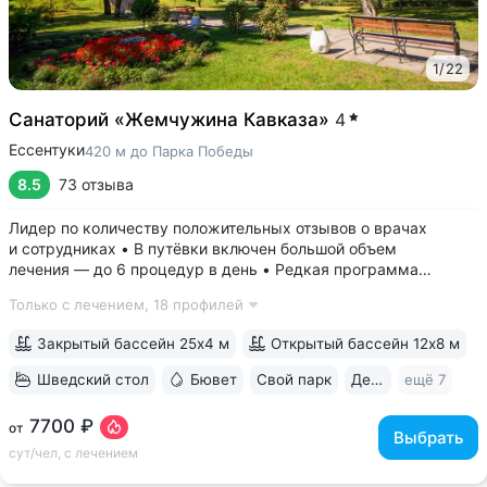
1
/
22
Санаторий «Жемчужина Кавказа»
4
Ессентуки
420 м до Парка Победы
8.5
73 отзыва
Лидер по количеству положительных отзывов о врачах
и сотрудниках • В путёвки включен большой объем
лечения — до 6 процедур в день • Редкая программа
«Снижение веса». Включает консультации врача-диетолога
Только с лечением,
18 профилей
и эндокринолога, комплекс анализов и УЗИ, процедуры,
направленные на коррекцию фигуры...
Закрытый бассейн 25х4 м
Открытый бассейн 12х8 м
Шведский стол
Бювет
Свой парк
Дети с 0 лет
ещё 7
7700 ₽
от
Выбрать
сут/чел, с лечением