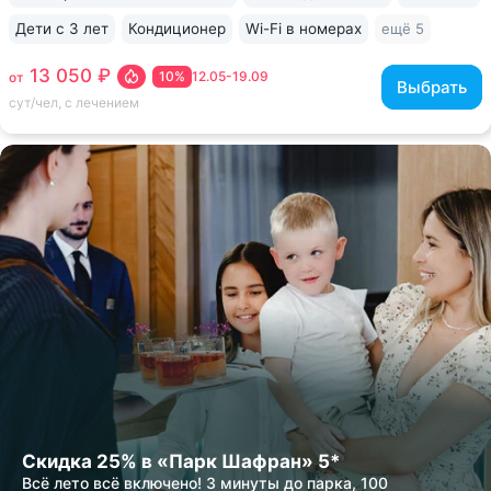
Дети с 3 лет
Кондиционер
Wi-Fi в номерах
ещё 5
13 050 ₽
10%
12.05-19.09
от
Выбрать
сут/чел, с лечением
Скидка 25% в «Парк Шафран» 5*
Всё лето всё включено! 3 минуты до парка, 100