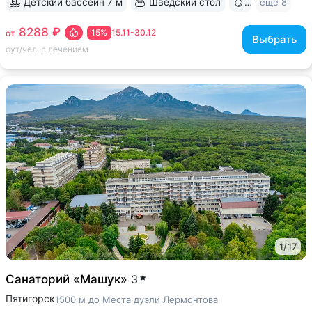
Детский бассейн 7 м
Шведский стол
Бювет
ещё 8
8288 ₽
15%
15.11-30.12
от
Выбрать
сут/чел, с лечением
1
/
17
Санаторий «Машук»
3
Пятигорск
1500 м до Места дуэли Лермонтова