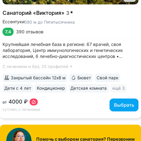
Санаторий «Виктория»
3
Ессентуки
580 м до Пятитысячника
7.4
390 отзывов
Крупнейшая лечебная база в регионе: 67 врачей, своя
лаборатория, Центр иммунологических и генетических
исследований, 6 лечебно-диагностических центров •
Расположен напротив Парка Победы в тихой части
С лечением и без,
25 профилей
Ессентуков. 18 минут прогулки до Грязелечебницы им.
Семашко и Курортного парка • На территории...
Закрытый бассейн 12х8 м
Бювет
Свой парк
Дети с 4 лет
Кондиционер
Детская комната
ещё 3
4000 ₽
от
Выбрать
сут/чел, с лечением
Помочь с выбором санатория? Перезвоним