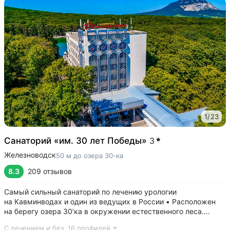
1
/
23
Санаторий «им. 30 лет Победы»
3
Железноводск
50 м до озера 30-ка
8.3
209 отзывов
Самый сильный санаторий по лечению урологии
на Кавминводах и один из ведущих в России • Расположен
на берегу озера 30’ка в окружении естественного леса.
Озеро названо так именно из-за близости к санаторию •
С лечением и без,
16 профилей