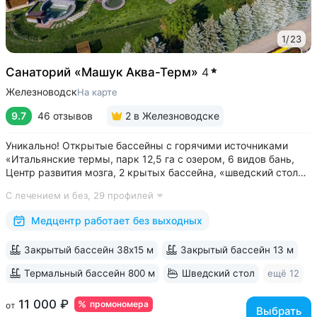
1
/
23
Санаторий «Машук Аква-Терм»
4
Железноводск
На карте
9.7
46 отзывов
2
в Железноводске
Уникально! Открытые бассейны с горячими источниками
«Итальянские термы, парк 12,5 га с озером, 6 видов бань,
Центр развития мозга, 2 крытых бассейна, «шведский стол»
и детокс-зал, 24 программы лечения, EMS-тренировки,
С лечением и без,
29 профилей
большой спа-комплекс, вода «Легенда Кавказа» •
Расположен в уединенном...
Медцентр работает без выходных
Закрытый бассейн 38х15 м
Закрытый бассейн 13 м
Термальный бассейн 800 м
Шведский стол
ещё 12
11 000 ₽
промономера
от
Выбрать