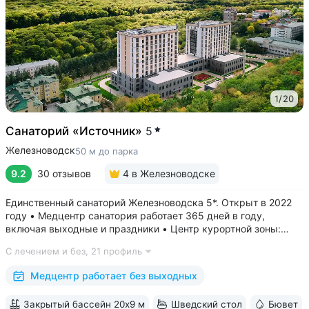
1
/
20
Санаторий «Источник»
5
Железноводск
50 м до парка
9.2
30 отзывов
4
в Железноводске
Единственный санаторий Железноводска 5*. Открыт в 2022
году • Медцентр санатория работает 365 дней в году,
включая выходные и праздники • Центр курортной зоны:
в шаговой доступности курортный парк, Пушкинская галерея,
С лечением и без,
21 профиль
бюветы «Славяновский» и «Смирновский»,
бальнеогрязелечебница, каскадная...
Медцентр работает без выходных
Закрытый бассейн 20х9 м
Шведский стол
Бювет