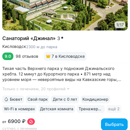
1
/
17
Санаторий «Джинал»
3
Кисловодск
2300 м до парка
9.0
98 отзывов
7
в Кисловодске
Тихая часть Верхнего парка у подножия Джинальского
хребта. 12 минут до Курортного парка • 871 метр над
уровнем моря ­— невероятные виды на Кавказские горы,
чистый воздух, тишина и уединение. На территории и рядом
Только с лечением,
20 профилей
расположены лучшие смотровые площадки Кисловодска •
Собственный бювет...
Бювет
Свой парк
Дети с 0 лет
Кондиционер
Wi-Fi в номерах
Детская комната
Тренажерный зал
ещё 2
6900 ₽
от
Выбрать
сут/чел, с лечением