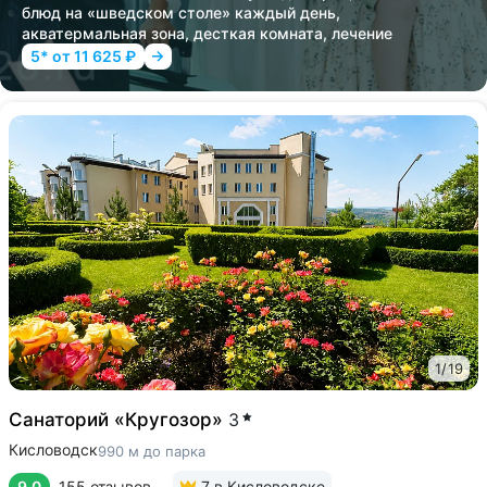
блюд на «шведском столе» каждый день,
акватермальная зона, десткая комната, лечение
5* от 11 625 ₽
1
/
19
Санаторий «Кругозор»
3
Кисловодск
990 м до парка
9.0
155 отзывов
7
в Кисловодске