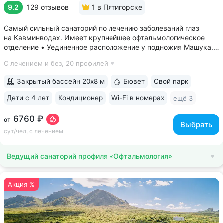
9.2
129 отзывов
1
в Пятигорске
Самый сильный санаторий по лечению заболеваний глаз
на Кавминводах. Имеет крупнейшее офтальмологическое
отделение • Уединенное расположение у подножия Машука.
В пешей доступности: Место дуэли Лермонтова, смотровая
С лечением и без,
20 профилей
площадка Ворота любви, начало терренкура вокруг Машука.
В 5 минутах ж/д станция...
Закрытый бассейн 20х8 м
Бювет
Свой парк
Дети с 4 лет
Кондиционер
Wi-Fi в номерах
ещё 3
6760 ₽
от
Выбрать
сут/чел, с лечением
Ведущий санаторий профиля «Офтальмология»
Акция %