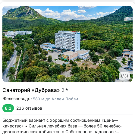
1
/
31
Санаторий «Дубрава»
2
Железноводск
580 м до Аллеи Любви
8.2
236 отзывов
Бюджетный вариант с хорошим соотношением «цена—
качество» • Сильная лечебная база — более 50 лечебно-
диагностических кабинетов • Собственное радоновое