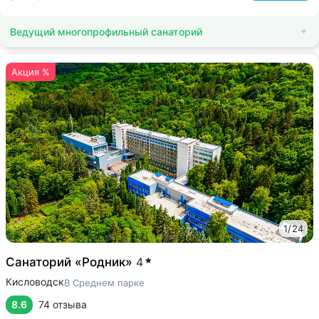
Ведущий многопрофильный санаторий
Акция %
1
/
24
Санаторий «Родник»
4
Кисловодск
В Среднем парке
8.6
74 отзыва