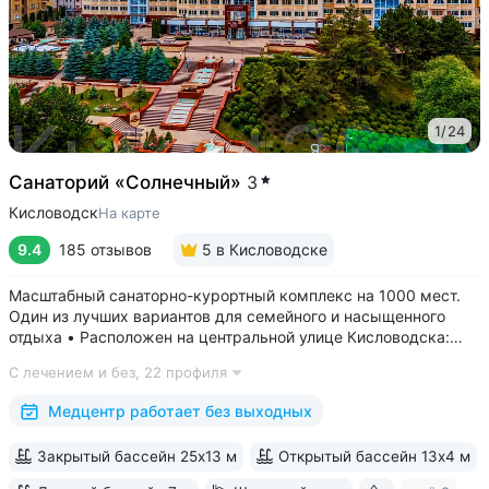
1
/
24
Санаторий «Солнечный»
3
Кисловодск
На карте
9.4
185 отзывов
5
в Кисловодске
Масштабный санаторно-курортный комплекс на 1000 мест.
Один из лучших вариантов для семейного и насыщенного
отдыха • Расположен на центральной улице Кисловодска:
рядом цирк, до Курортного бульвара можно дойти
С лечением и без,
22 профиля
за 15 минут • Бесплатный трансфер до Курортного парка
и основных достопримечательностей...
Медцентр работает без выходных
Закрытый бассейн 25х13 м
Открытый бассейн 13x4 м