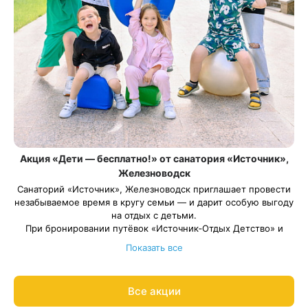
Акция «Дети — бесплатно!» от санатория «Источник»,
Железноводск
Санаторий «Источник», Железноводск приглашает провести
незабываемое время в кругу семьи — и дарит особую выгоду
на отдых с детьми.
При бронировании путёвок «Источник‑Отдых Детство» и
«Источник-Отдых Детство Лайт» оплачивается только
Показать все
стоимость путевки для взрослого. Ребенок отдыхает
бесплатно!
Весь период проживания должен пройти в даты 1 мая — 31
Все акции
августа 2026.
*Акция распространяется на детей в возрасте от 3 до 7 лет