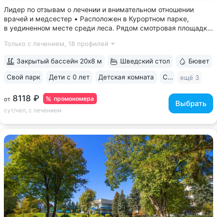
Лидер по отзывам о лечении и внимательном отношении
врачей и медсестер • Расположен в Курортном парке,
в уединенном месте среди леса. Рядом смотровая площадка.
Окна всех номеров выходят на лес: тишина, чистый воздух,
Только с лечением,
18 профилей
пение птиц • Удобный выход в Нижний и Верхний парки:
в 15 минутах ходьбы...
Закрытый бассейн 20х8 м
Шведский стол
Бювет
Свой парк
Дети с 0 лет
Детская комната
Спа
ещё 3
8118 ₽
промономера
от
Выбрать
сут/чел, с лечением