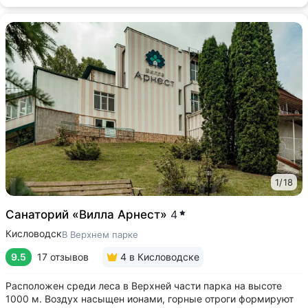
1
/
18
Санаторий «Вилла Арнест»
4
Кисловодск
В Верхнем парке
9.5
17 отзывов
4
в Кисловодске
Расположен среди леса в Верхней части парка на высоте
1000 м. Воздух насыщен ионами, горные отроги формируют