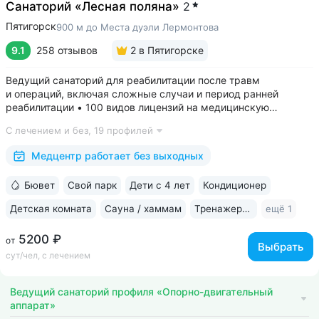
Санаторий «Лесная поляна»
2
Пятигорск
900 м до Места дуэли Лермонтова
9.1
258 отзывов
2
в Пятигорске
Ведущий санаторий для реабилитации после травм
и операций, включая сложные случаи и период ранней
реабилитации • 100 видов лицензий на медицинскую
деятельность, более 2500 видов медуслуг и процедур •
С лечением и без,
19 профилей
Доступная среда для гостей на колясках: в номерах,
на территории, в столовой • Расположен...
Медцентр работает без выходных
Бювет
Свой парк
Дети с 4 лет
Кондиционер
Детская комната
Сауна / хаммам
Тренажерный зал
ещё 1
5200 ₽
от
Выбрать
сут/чел, с лечением
Ведущий санаторий профиля «Опорно-двигательный
аппарат»