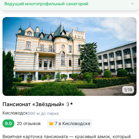
Ведущий многопрофильный санаторий
1
/
19
Пансионат «Звёздный»
3
Кисловодск
990 м до парка
9.0
20 отзывов
7
в Кисловодске
Визитная карточка пансионата — красивый замок, который