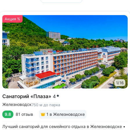
Акция %
1
/
16
Санаторий «Плаза»
4
Железноводск
750 м до парка
9.8
81 отзыв
1
в Железноводске
Лучший санаторий для семейного отдыха в Железноводске •