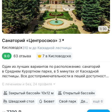
1
/
30
Санаторий «Центросоюз»
3
Кисловодск
310 м до Каскадной лестницы
9.0
63 отзыва
7
в Кисловодске
Один из лучших вариантов по расположению: санаторий
в Среднем Курортном парке, в 5 минутах от Каскадной
лестницы. Все достопримечательности в пешей доступности
• Парк санатория с фонтаном, цветниками, беседками
С лечением и без,
24 профиля
переходит в Курортный парк, к терренкурам № 3 и № 2Б •
В путёвки включен большой...
Закрытый бассейн 10х12 м
Открытый бассейн
Шведский стол
Бювет
Свой парк
Дети с 2 лет
ещё 6