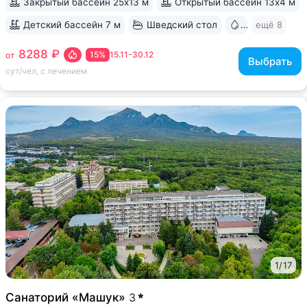
Закрытый бассейн 25х13 м
Открытый бассейн 13x4 м
Детский бассейн 7 м
Шведский стол
Бювет
ещё 8
8288 ₽
15%
15.11-30.12
от
Выбрать
сут/чел, с лечением
1
/
17
Санаторий «Машук»
3