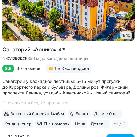
1
/
16
Санаторий «Арника»
4
Кисловодск
350 м до Каскадной лестницы
9.8
30 отзывов
1
в Кисловодске
Санаторий у Каскадной лестницы: 5–15 минут прогулки
до Курортного парка и бульвара, Долины роз, Филармонии,
проспекта Ленина, усадьбы Кшесинской • Новый санаторий,
открыт в 2018 году. 95% отзывов о санатории
С лечением и без,
23 профиля
положительные. Многие гости отмечают, что санаторий
превзошёл ожидания по уровню...
Закрытый бассейн 14х6 м
Бювет
Дети с 0 лет
Кондиционер
Wi-Fi в номерах
Няня
Детская комната
ещё 2