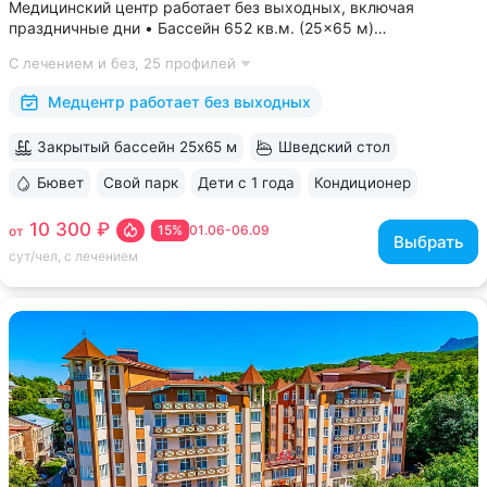
Медицинский центр работает без выходных, включая
праздничные дни • Бассейн 652 кв.м. (25×65 м)
с термотерапией, джакузи, каскадом и морской волной.
С лечением и без,
25 профилей
Глубина от 30 до 180 см, есть отдельная детская зона. Рядом
расположены закрытая терраса...
Медцентр работает без выходных
Закрытый бассейн 25х65 м
Шведский стол
Бювет
Свой парк
Дети с 1 года
Кондиционер
ещё 6
10 300 ₽
15%
01.06-06.09
от
Выбрать
сут/чел, с лечением