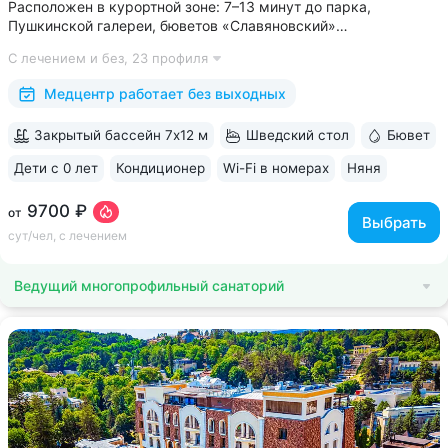
Расположен в курортной зоне: 7–13 минут до парка,
Пушкинской галереи, бюветов «Славяновский»
и «Смирновский» • Собственный бювет с минеральной водой
С лечением и без,
23 профиля
«Славяновская» • Все в одном здании: не нужно выходить
на улицу, чтобы получить лечение,...
Медцентр работает без выходных
Закрытый бассейн 7х12 м
Шведский стол
Бювет
Дети с 0 лет
Кондиционер
Wi-Fi в номерах
Няня
ещё 6
9700 ₽
от
Выбрать
сут/чел, с лечением
Ведущий многопрофильный санаторий