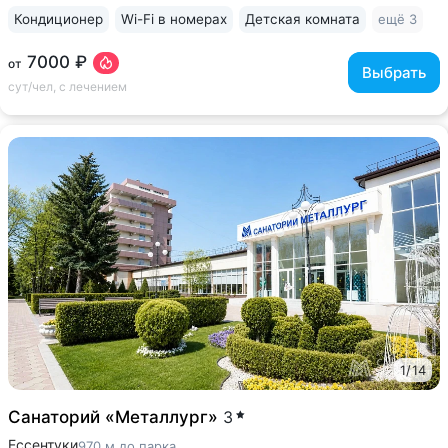
Кондиционер
Wi-Fi в номерах
Детская комната
ещё 3
7000 ₽
от
Выбрать
сут/чел, с лечением
1
/
14
Санаторий «Металлург»
3
Ессентуки
970 м до парка