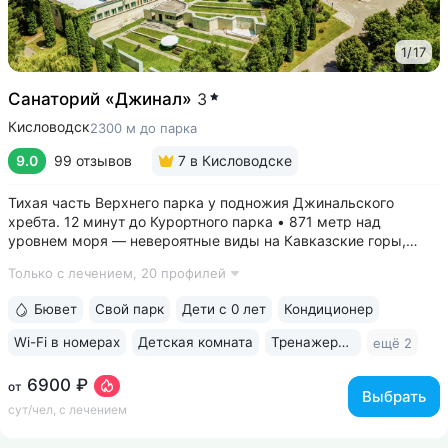
1
/
17
Санаторий «Джинал»
3
Кисловодск
2300 м до парка
9.0
99 отзывов
7
в Кисловодске
Тихая часть Верхнего парка у подножия Джинальского
хребта. 12 минут до Курортного парка • 871 метр над
уровнем моря ­— невероятные виды на Кавказские горы,
чистый воздух, тишина и уединение. На территории и рядом
Только с лечением,
20 профилей
расположены лучшие смотровые площадки Кисловодска •
Собственный бювет...
Бювет
Свой парк
Дети с 0 лет
Кондиционер
Wi-Fi в номерах
Детская комната
Тренажерный зал
ещё 2
6900 ₽
от
Выбрать
сут/чел, с лечением