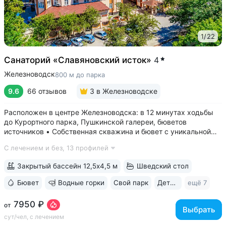
1
/
22
Санаторий «Славяновский исток»
4
Железноводск
800 м до парка
9.6
66 отзывов
3
в Железноводске
Расположен в центре Железноводска: в 12 минутах ходьбы
до Курортного парка, Пушкинской галереи, бюветов
источников • Собственная скважина и бювет с уникальной
минеральной водой № 61, которую можно попробовать
С лечением и без,
13 профилей
только здесь. Источник № 61 ессентукского типа показан для
лечения заболеваний...
Закрытый бассейн 12,5х4,5 м
Шведский стол
Бювет
Водные горки
Свой парк
Дети с 0 лет
ещё 7
7950 ₽
от
Выбрать
сут/чел, с лечением