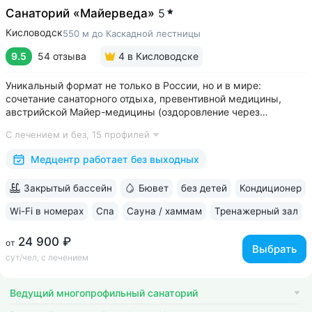
Санаторий «Майерведа»
5
Кисловодск
550 м до Каскадной лестницы
9.5
54 отзыва
4
в Кисловодске
Уникальный формат не только в России, но и в мире:
сочетание санаторного отдыха, превентивной медицины,
австрийской Майер-медицины (оздоровление через
восстановление ЖКТ), древнеиндийской Аюрведы •
С лечением и без,
15 профилей
Победитель международной премии The World Luxury Awards.
Премия «Вояж» за лучший велнес-проект...
Медцентр работает без выходных
Закрытый бассейн
Бювет
без детей
Кондиционер
Wi-Fi в номерах
Спа
Сауна / хаммам
Тренажерный зал
24 900 ₽
от
Выбрать
сут/чел, с лечением
Ведущий многопрофильный санаторий