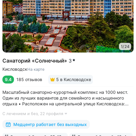
1
/
24
Санаторий «Солнечный»
3
Кисловодск
На карте
9.4
185 отзывов
5
в Кисловодске
Масштабный санаторно-курортный комплекс на 1000 мест.
Один из лучших вариантов для семейного и насыщенного
отдыха • Расположен на центральной улице Кисловодска:
рядом цирк, до Курортного бульвара можно дойти
С лечением и без,
22 профиля
за 15 минут • Бесплатный трансфер до Курортного парка
и основных достопримечательностей...
Медцентр работает без выходных