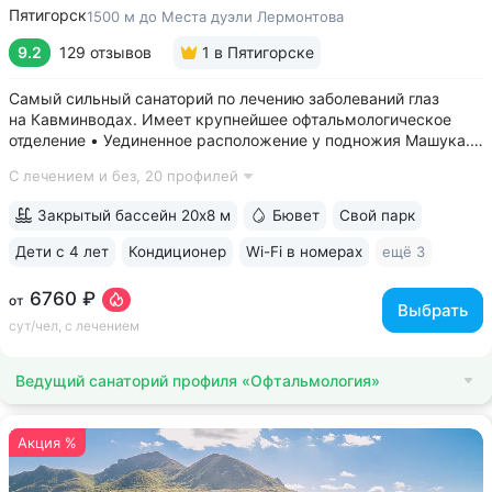
Пятигорск
1500 м до Места дуэли Лермонтова
9.2
129 отзывов
1
в Пятигорске
Самый сильный санаторий по лечению заболеваний глаз
на Кавминводах. Имеет крупнейшее офтальмологическое
отделение • Уединенное расположение у подножия Машука.
В пешей доступности: Место дуэли Лермонтова, смотровая
С лечением и без,
20 профилей
площадка Ворота любви, начало терренкура вокруг Машука.
В 5 минутах ж/д станция...
Закрытый бассейн 20х8 м
Бювет
Свой парк
Дети с 4 лет
Кондиционер
Wi-Fi в номерах
ещё 3
6760 ₽
от
Выбрать
сут/чел, с лечением
Ведущий санаторий профиля «Офтальмология»
Акция %