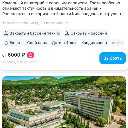
Камерный санаторий с хорошим сервисом. Гости особенно
отмечают тактичность и внимательность врачей •
Расположен в исторической части Кисловодска, в окружении
старых курортных дач. 10–17 минут прогулки до Каскадной
Только с лечением,
20 профилей
лестницы и входа в Курортный парк • Территория 3,2 га
с обзорной площадкой,...
Закрытый бассейн 14х7 м
Открытый бассейн
Бювет
Свой парк
Дети с 4 лет
Кондиционер
ещё 6
6000 ₽
от
Выбрать
сут/чел, с лечением