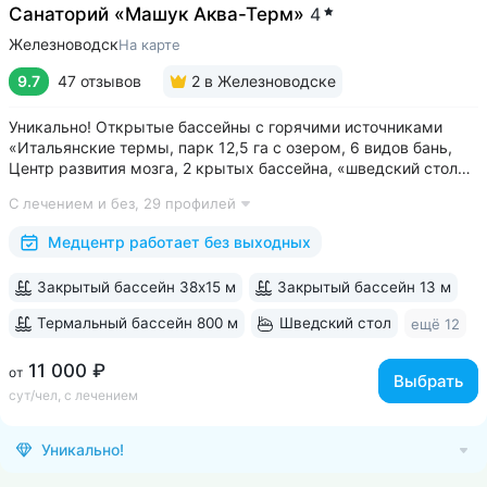
Санаторий «Машук Аква-Терм»
4
Железноводск
На карте
9.7
47 отзывов
2
в Железноводске
Уникально! Открытые бассейны с горячими источниками
«Итальянские термы, парк 12,5 га с озером, 6 видов бань,
Центр развития мозга, 2 крытых бассейна, «шведский стол»
и детокс-зал, 24 программы лечения, EMS-тренировки,
С лечением и без,
29 профилей
большой спа-комплекс, вода «Легенда Кавказа» •
Расположен в уединенном...
Медцентр работает без выходных
Закрытый бассейн 38х15 м
Закрытый бассейн 13 м
Термальный бассейн 800 м
Шведский стол
ещё 12
11 000 ₽
от
Выбрать
сут/чел, с лечением
Уникально!