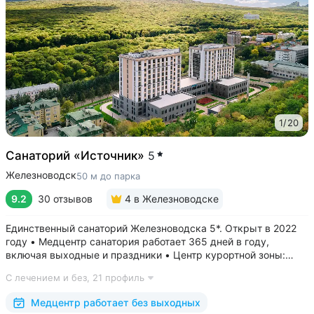
1
/
20
Санаторий «Источник»
5
Железноводск
50 м до парка
9.2
30 отзывов
4
в Железноводске
Единственный санаторий Железноводска 5*. Открыт в 2022
году • Медцентр санатория работает 365 дней в году,
включая выходные и праздники • Центр курортной зоны:
в шаговой доступности курортный парк, Пушкинская галерея,
С лечением и без,
21 профиль
бюветы «Славяновский» и «Смирновский»,
бальнеогрязелечебница, каскадная...
Медцентр работает без выходных