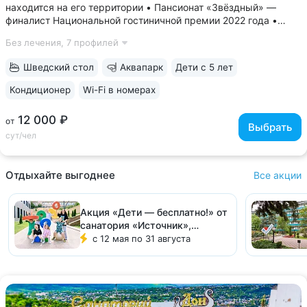
находится на его территории • Пансионат «Звёздный» —
финалист Национальной гостиничной премии 2022 года •
Современные комфортные номера, из окон открывается вид
Без лечения,
7 профилей
на горы и замок • В стоимость проживания включён завтрак
по системе «шведский...
Шведский стол
Аквапарк
Дети с 5 лет
Кондиционер
Wi-Fi в номерах
12 000 ₽
от
Выбрать
сут/чел
Отдыхайте выгоднее
Все акции
Акция «Дети — бесплатно!» от
санатория «Источник»,
Железноводск
с 12 мая по 31 августа