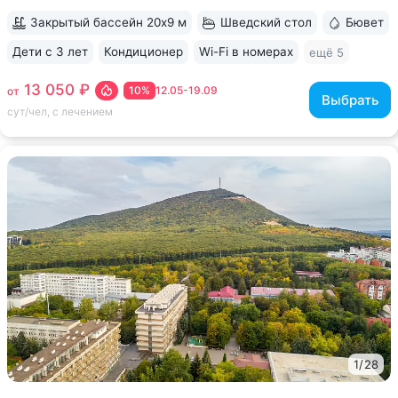
Закрытый бассейн 20х9 м
Шведский стол
Бювет
Дети с 3 лет
Кондиционер
Wi-Fi в номерах
ещё 5
13 050 ₽
10%
12.05-19.09
от
Выбрать
сут/чел, с лечением
1
/
28