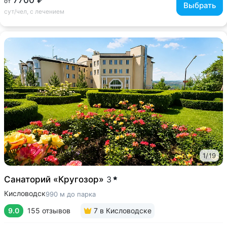
7700 ₽
от
Выбрать
сут/чел, с лечением
1
/
19
Санаторий «Кругозор»
3
Кисловодск
990 м до парка
9.0
155 отзывов
7
в Кисловодске