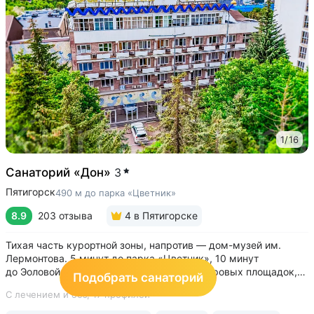
1
/
16
Санаторий «Дон»
3
Пятигорск
490 м до парка «Цветник»
8.9
203 отзыва
4
в Пятигорске
Тихая часть курортной зоны, напротив — дом-музей им.
Лермонтова. 5 минут до парка «Цветник», 10 минут
до Эоловой арфы, Грота Лермонтова, смотровых площадок,
Подобрать санаторий
канатной дороги • Два бювета углекисло-сероводородной
С лечением и без,
17 профилей
минеральной воды № 29. Воду этого источника можно
попробовать только в санатории...