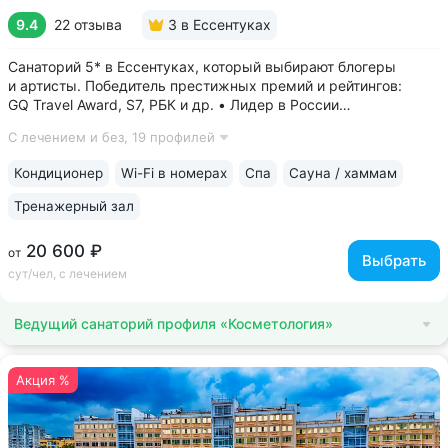
9.4
22 отзыва
3
в Ессентуках
Санаторий 5* в Ессентуках, который выбирают блогеры
и артисты. Победитель престижных премий и рейтингов:
GQ Travel Award, S7, РБК и др. • Лидер в России
по аппаратной косметологии: массаж ICOONE, лечение
С лечением и без,
19 профилей
целлюлита и вен «Эндосфера», коррекция фигуры Tesla
Former, безинъекционная мезотерапия...
Кондиционер
Wi-Fi в номерах
Спа
Сауна / хаммам
Тренажерный зал
20 600 ₽
от
Выбрать
сут/чел, с лечением
Ведущий санаторий профиля «Косметология»
Акция %