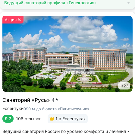
Ведущий санаторий профиля «Гинекология»
Акция %
1
/
23
Санаторий «Русь»
4
Ессентуки
990 м до бювета «Пятитысячник»
9.7
108 отзывов
1
в Ессентуках
Ведущий санаторий России по уровню комфорта и лечения •