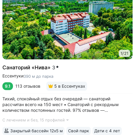
1
/
21
Санаторий «Нива»
3
Ессентуки
390 м до парка
9.1
113 отзывов
5
в Ессентуках
Тихий, спокойный отдых без очередей — санаторий
рассчитан всего на 150 мест • Санаторий с рекордным
количеством постоянных гостей. 97% отзывов —
положительные • 3 минуты до Курортного парка, 6–10 минут
С лечением и без,
15 профилей
до Грязелечебницы им. Семашко и бюветов минеральной
воды Ессентуки № 4,...
Закрытый бассейн 12х5 м
Свой парк
Дети с 4 лет