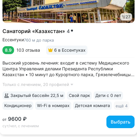
1
/
27
Санаторий «Казахстан»
4
Ессентуки
760 м до парка
8.9
103 отзыва
6
в Ессентуках
Высокий уровень лечения: входит в систему Медицинского
Центра Управления делами Президента Республики
Казахстан • 10 минут до Курортного парка, Грязелечебницы
им. Семашко, бювета источников «Ессентуки 4»
Только с лечением,
20 профилей
и «Ессентуки-Новая» • Санаторий с восточным колоритом
в интерьерах. Во всех номерах...
Закрытый бассейн 22,5 м
Свой парк
Дети с 0 лет
Кондиционер
Wi-Fi в номерах
Детская комната
ещё 4
9600 ₽
от
Выбрать
сут/чел, с лечением