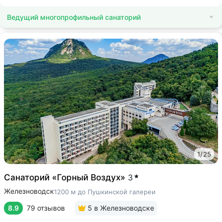
Ведущий многопрофильный санаторий
1
/
25
Санаторий «Горный Воздух»
3
Железноводск
1200 м до Пушкинской галереи
8.9
79 отзывов
5
в Железноводске