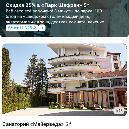
Скидка 25% в «Парк Шафран» 5*
Всё лето всё включено! 3 минуты до парка, 100
блюд на «шведском столе» каждый день,
акватермальная зона, десткая комната, лечение
5* от 11 625 ₽
1
/
16
Санаторий «Майерведа»
5