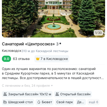
1
/
30
Санаторий «Центросоюз»
3
Кисловодск
310 м до Каскадной лестницы
9.0
63 отзыва
7
в Кисловодске
Один из лучших вариантов по расположению: санаторий
в Среднем Курортном парке, в 5 минутах от Каскадной
лестницы. Все достопримечательности в пешей доступности
• Парк санатория с фонтаном, цветниками, беседками
С лечением и без,
24 профиля
переходит в Курортный парк, к терренкурам № 3 и № 2Б •
В путёвки включен большой...
Закрытый бассейн 10х12 м
Открытый бассейн
Шведский стол
Бювет
Свой парк
Дети с 2 лет
ещё 6