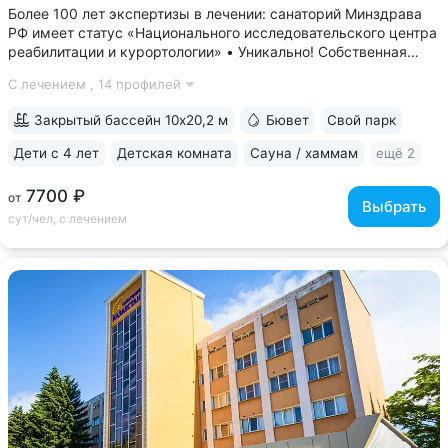
Более 100 лет экспертизы в лечении: санаторий Минздрава
РФ имеет статус «Национального исследовательского центра
реабилитации и курортологии» • Уникально! Собственная
скважина и бювет минеральной воды «Владимирская».
С лечением ,
14 профилей
«Горный воздух» — единственный санаторий, где можно
пройти питьевой лечение...
Закрытый бассейн 10х20,2 м
Бювет
Свой парк
Дети с 4 лет
Детская комната
Сауна / хаммам
ещё 2
7700 ₽
от
Выбрать
сут/чел, с лечением