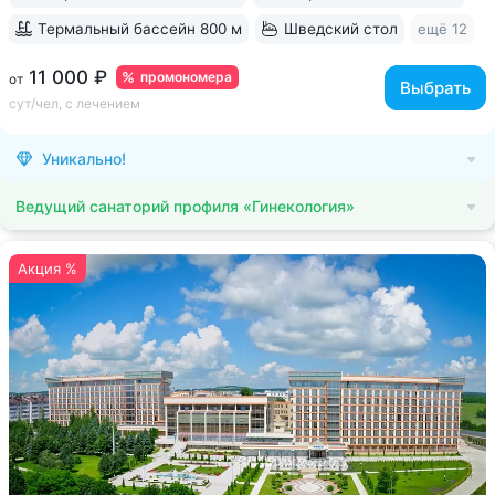
Термальный бассейн 800 м
Шведский стол
ещё 12
11 000 ₽
промономера
от
Выбрать
сут/чел, с лечением
Уникально!
Ведущий санаторий профиля «Гинекология»
Акция %