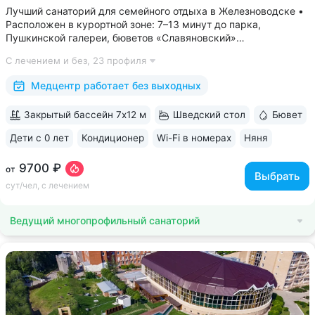
Лучший санаторий для семейного отдыха в Железноводске •
Расположен в курортной зоне: 7–13 минут до парка,
Пушкинской галереи, бюветов «Славяновский»
и «Смирновский» • Собственный бювет с минеральной водой
С лечением и без,
23 профиля
«Славяновская» • Все в одном здании: не нужно выходить
на улицу, чтобы получить лечение,...
Медцентр работает без выходных
Закрытый бассейн 7х12 м
Шведский стол
Бювет
Дети с 0 лет
Кондиционер
Wi-Fi в номерах
Няня
ещё 6
9700 ₽
от
Выбрать
сут/чел, с лечением
Ведущий многопрофильный санаторий