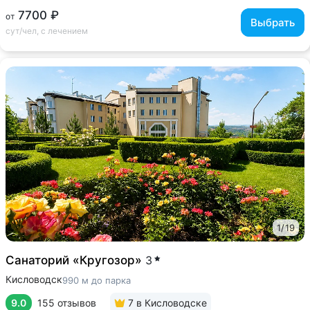
7700 ₽
от
Выбрать
сут/чел, с лечением
1
/
19
Санаторий «Кругозор»
3
Кисловодск
990 м до парка
9.0
155 отзывов
7
в Кисловодске