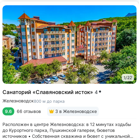
1
/
22
Санаторий «Славяновский исток»
4
Железноводск
800 м до парка
9.6
66 отзывов
3
в Железноводске
Расположен в центре Железноводска: в 12 минутах ходьбы
до Курортного парка, Пушкинской галереи, бюветов
источников • Собственная скважина и бювет с уникальной