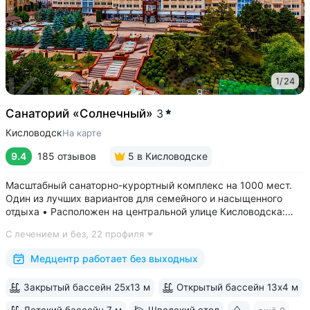
1
/
24
Санаторий «Солнечный»
3
Кисловодск
На карте
9.4
185 отзывов
5
в Кисловодске
Масштабный санаторно-курортный комплекс на 1000 мест.
Один из лучших вариантов для семейного и насыщенного
отдыха • Расположен на центральной улице Кисловодска:
рядом цирк, до Курортного бульвара можно дойти
С лечением и без,
22 профиля
за 15 минут • Бесплатный трансфер до Курортного парка
и основных достопримечательностей...
Медцентр работает без выходных
Закрытый бассейн 25х13 м
Открытый бассейн 13x4 м