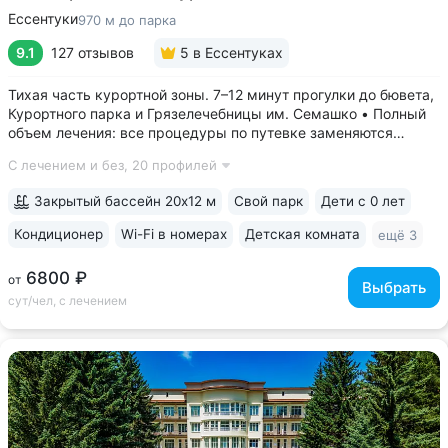
Ессентуки
970 м до парка
9.1
127 отзывов
5
в Ессентуках
Тихая часть курортной зоны. 7–12 минут прогулки до бювета,
Курортного парка и Грязелечебницы им. Семашко • Полный
объем лечения: все процедуры по путевке заменяются
на другие при наличии противопоказаний • В цену базовой
С лечением и без,
20 профилей
путевки включены дорогие процедуры: эндоскопические
исследования,...
Закрытый бассейн 20х12 м
Свой парк
Дети с 0 лет
Кондиционер
Wi-Fi в номерах
Детская комната
ещё 3
6800 ₽
от
Выбрать
сут/чел, с лечением