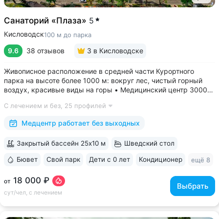
Санаторий «Плаза»
5
Кисловодск
100 м до парка
9.6
38 отзывов
3
в Кисловодске
Живописное расположение в средней части Курортного
парка на высоте более 1000 м: вокруг лес, чистый горный
воздух, красивые виды на горы • Медицинский центр 3000
кв.м. В штате 43 врача и 220 медспециалистов высокой
С лечением и без,
25 профилей
квалификации • Более 1000 видов диагностики и ДНК-
исследований. Есть диагностика...
Медцентр работает без выходных
Закрытый бассейн 25x10 м
Шведский стол
Бювет
Свой парк
Дети с 0 лет
Кондиционер
ещё 8
18 000 ₽
от
Выбрать
сут/чел, с лечением