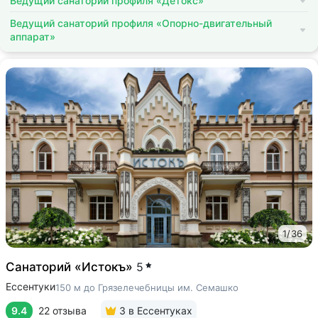
Ведущий санаторий профиля «Детокс»
Ведущий санаторий профиля «Опорно-двигательный
аппарат»
1
/
36
Санаторий «Истокъ»
5
Ессентуки
150 м до Грязелечебницы им. Семашко
9.4
22 отзыва
3
в Ессентуках