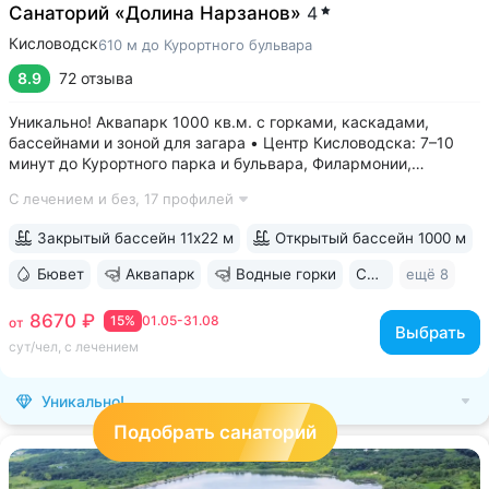
Санаторий «Долина Нарзанов»
4
Кисловодск
610 м до Курортного бульвара
8.9
72 отзыва
Уникально! Аквапарк 1000 кв.м. с горками, каскадами,
бассейнами и зоной для загара • Центр Кисловодска: 7–10
минут до Курортного парка и бульвара, Филармонии,
Нарзанной галереи • Бювет с минеральной водой двух
С лечением и без,
17 профилей
курортов: «Ессентуки-4» и «Славяновская» (Железноводск).
8–12 минут до бюветов...
Закрытый бассейн 11х22 м
Открытый бассейн 1000 м
Бювет
Аквапарк
Водные горки
Свой парк
ещё 8
8670 ₽
15%
01.05-31.08
от
Выбрать
сут/чел, с лечением
Уникально!
Подобрать санаторий