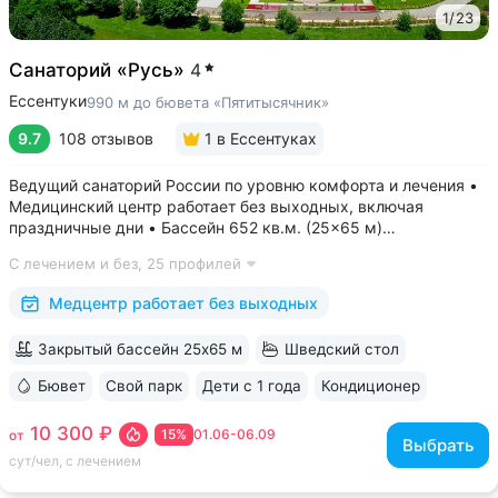
1
/
23
Санаторий «Русь»
4
Ессентуки
990 м до бювета «Пятитысячник»
9.7
108 отзывов
1
в Ессентуках
Ведущий санаторий России по уровню комфорта и лечения •
Медицинский центр работает без выходных, включая
праздничные дни • Бассейн 652 кв.м. (25×65 м)
с термотерапией, джакузи, каскадом и морской волной.
С лечением и без,
25 профилей
Глубина от 30 до 180 см, есть отдельная детская зона. Рядом
расположены закрытая терраса...
Медцентр работает без выходных
Закрытый бассейн 25х65 м
Шведский стол
Бювет
Свой парк
Дети с 1 года
Кондиционер
ещё 6
10 300 ₽
15%
01.06-06.09
от
Выбрать
сут/чел, с лечением