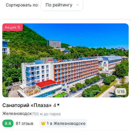
По рейтингу
Сортировать по:
Акция %
1
/
16
Санаторий «Плаза»
4
Железноводск
750 м до парка
9.8
81 отзыв
1
в Железноводске