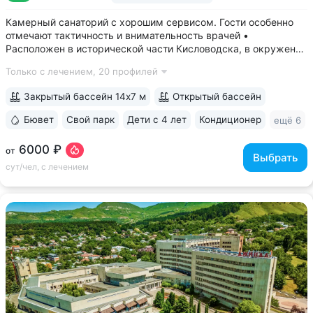
Камерный санаторий с хорошим сервисом. Гости особенно
отмечают тактичность и внимательность врачей •
Расположен в исторической части Кисловодска, в окружении
старых курортных дач. 10–17 минут прогулки до Каскадной
Только с лечением,
20 профилей
лестницы и входа в Курортный парк • Территория 3,2 га
с обзорной площадкой,...
Закрытый бассейн 14х7 м
Открытый бассейн
Бювет
Свой парк
Дети с 4 лет
Кондиционер
ещё 6
6000 ₽
от
Выбрать
сут/чел, с лечением