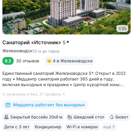
1
/
20
Санаторий «Источник»
5
Железноводск
50 м до парка
9.2
30 отзывов
4
в Железноводске
Единственный санаторий Железноводска 5*. Открыт в 2022
году • Медцентр санатория работает 365 дней в году,
включая выходные и праздники • Центр курортной зоны:
в шаговой доступности курортный парк, Пушкинская галерея,
С лечением и без,
21 профиль
бюветы «Славяновский» и «Смирновский»,
бальнеогрязелечебница, каскадная...
Медцентр работает без выходных
Закрытый бассейн 20х9 м
Шведский стол
Бювет
Дети с 3 лет
Кондиционер
Wi-Fi в номерах
ещё 5