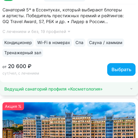
Санаторий 5* в Ессентуках, который выбирают блогеры
и артисты. Победитель престижных премий и рейтингов:
GQ Travel Award, S7, РБК и др. • Лидер в России
по аппаратной косметологии: массаж ICOONE, лечение
С лечением и без,
19 профилей
целлюлита и вен «Эндосфера», коррекция фигуры Tesla
Former, безинъекционная мезотерапия...
Кондиционер
Wi-Fi в номерах
Спа
Сауна / хаммам
Тренажерный зал
20 600 ₽
от
Выбрать
сут/чел, с лечением
Ведущий санаторий профиля «Косметология»
Акция %