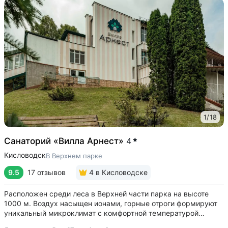
1
/
18
Санаторий «Вилла Арнест»
4
Кисловодск
В Верхнем парке
9.5
17 отзывов
4
в Кисловодске
Расположен среди леса в Верхней части парка на высоте
1000 м. Воздух насыщен ионами, горные отроги формируют
уникальный микроклимат с комфортной температурой
и влажностью воздуха. Прямой выход на терренкур