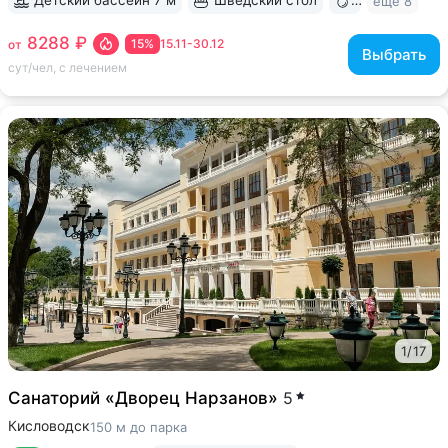
Детский бассейн 7 м
Шведский стол
Бювет
ещё 8
8288 ₽
15%
15.11-30.12
от
Выбрать
сут/чел, с лечением
1
/
17
Санаторий «Дворец Нарзанов»
5
Кисловодск
150 м до парка