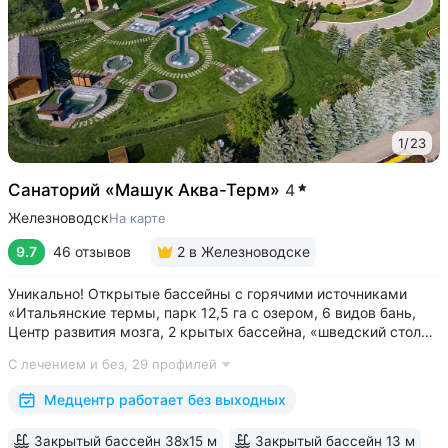
1
/
23
Санаторий «Машук Аква-Терм»
4
Железноводск
На карте
9.7
46 отзывов
2
в Железноводске
Уникально! Открытые бассейны с горячими источниками
«Итальянские термы, парк 12,5 га с озером, 6 видов бань,
Центр развития мозга, 2 крытых бассейна, «шведский стол»
и детокс-зал, 24 программы лечения, EMS-тренировки,
С лечением и без,
29 профилей
большой спа-комплекс, вода «Легенда Кавказа» •
Расположен в уединенном...
Медцентр работает без выходных
Закрытый бассейн 38х15 м
Закрытый бассейн 13 м