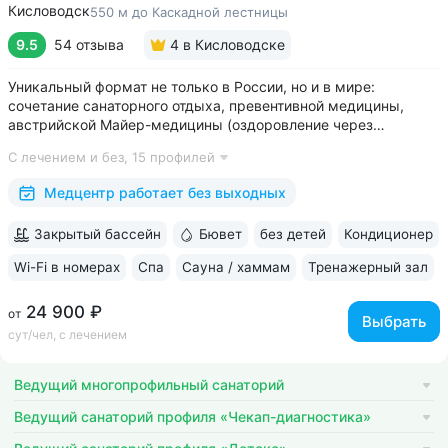
Кисловодск
550 м до Каскадной лестницы
9.5
54 отзыва
4
в Кисловодске
Уникальный формат не только в России, но и в мире:
сочетание санаторного отдыха, превентивной медицины,
австрийской Майер-медицины (оздоровление через
восстановление ЖКТ), древнеиндийской Аюрведы •
С лечением и без,
15 профилей
Победитель международной премии The World Luxury Awards.
Премия «Вояж» за лучший велнес-проект...
Медцентр работает без выходных
Закрытый бассейн
Бювет
без детей
Кондиционер
Wi-Fi в номерах
Спа
Сауна / хаммам
Тренажерный зал
24 900 ₽
от
Выбрать
сут/чел, с лечением
Ведущий многопрофильный санаторий
Ведущий санаторий профиля «Чекап-диагностика»