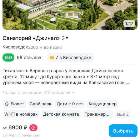
1
/
17
Санаторий «Джинал»
3
Кисловодск
2300 м до парка
9.0
98 отзывов
7
в Кисловодске
Тихая часть Верхнего парка у подножия Джинальского
хребта. 12 минут до Курортного парка • 871 метр над
уровнем моря ­— невероятные виды на Кавказские горы,
чистый воздух, тишина и уединение. На территории и рядом
Только с лечением,
20 профилей
расположены лучшие смотровые площадки Кисловодска •
Собственный бювет...
Бювет
Свой парк
Дети с 0 лет
Кондиционер
Wi-Fi в номерах
Детская комната
Тренажерный зал
ещё 2
6900 ₽
от
Выбрать
сут/чел, с лечением