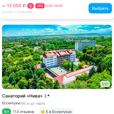
13 050 ₽
10%
12.05-19.09
от
Выбрать
сут/чел, с лечением
1
/
21
Санаторий «Нива»
3
Ессентуки
390 м до парка
9.1
113 отзывов
5
в Ессентуках