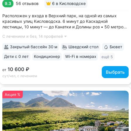
9.3
56 отзывов
6
в Кисловодске
Расположен у входа в Верхний парк, на одной из самых
красивых улиц Кисловодска. 6 минут до Каскадной
лестницы, 10 минут — до Канатки и Долины роз • 50 метров
до бюветов с минеральной водой трёх курортов: «Нарзан»
С лечением и без,
14 профилей
(Кисловодск), «Славяновская» (Железноводск), «Ессентуки
№ 4» • Здание санатория —...
Закрытый бассейн 30 м
Шведский стол
Бювет
Дети с 0 лет
Кондиционер
Wi-Fi в номерах
ещё 5
10 600 ₽
от
Выбрать
сут/чел, с лечением
Акция %