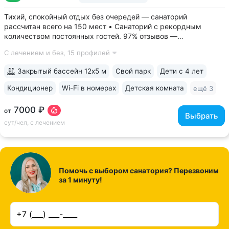
Тихий, спокойный отдых без очередей — санаторий
рассчитан всего на 150 мест • Санаторий с рекордным
количеством постоянных гостей. 97% отзывов —
положительные • 3 минуты до Курортного парка, 6–10 минут
С лечением и без,
15 профилей
до Грязелечебницы им. Семашко и бюветов минеральной
воды Ессентуки № 4,...
Закрытый бассейн 12х5 м
Свой парк
Дети с 4 лет
Кондиционер
Wi-Fi в номерах
Детская комната
ещё 3
7000 ₽
от
Выбрать
сут/чел, с лечением
Помочь с выбором санатория? Перезвоним
за 1 минуту!