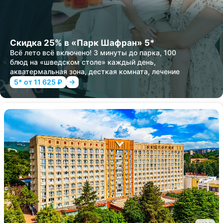
Скидка 25% в «Парк Шафран» 5*
Всё лето всё включено! 3 минуты до парка, 100
блюд на «шведском столе» каждый день,
акватермальная зона, десткая комната, лечение
5* от 11 625 ₽