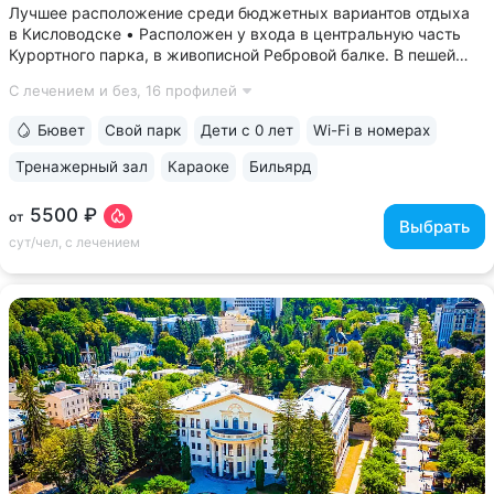
Лучшее расположение среди бюджетных вариантов отдыха
в Кисловодске • Расположен у входа в центральную часть
Курортного парка, в живописной Ребровой балке. В пешей
доступности: Каскадная лестница, Канатка, Храм воздуха,
С лечением и без,
16 профилей
Долина роз, Нарзанная галерея, Филармония • Из окон
номеров верхних этажей...
Бювет
Свой парк
Дети с 0 лет
Wi-Fi в номерах
Тренажерный зал
Караоке
Бильярд
5500 ₽
от
Выбрать
сут/чел, с лечением