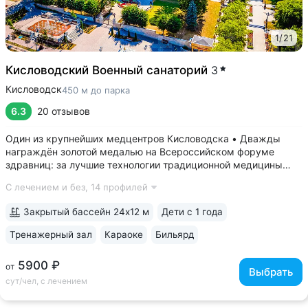
1
/
21
Кисловодский Военный санаторий
3
Кисловодск
450 м до парка
6.3
20 отзывов
Один из крупнейших медцентров Кисловодска • Дважды
награждён золотой медалью на Всероссийском форуме
здравниц: за лучшие технологии традиционной медицины
(2022 г.) и климатотерапии (2019 г.) • Монументальные
С лечением и без,
14 профилей
корпуса в духе «сталинского ампира»: бережно
отреставрированный памятник архитектуры...
Закрытый бассейн 24х12 м
Дети с 1 года
Тренажерный зал
Караоке
Бильярд
5900 ₽
от
Выбрать
сут/чел, с лечением