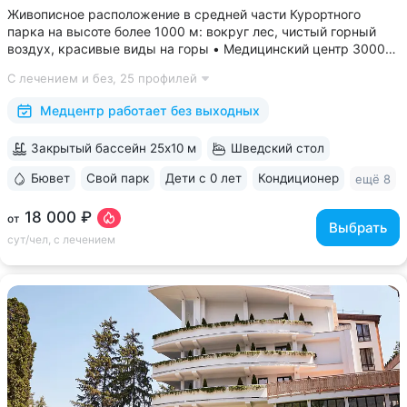
Живописное расположение в средней части Курортного
парка на высоте более 1000 м: вокруг лес, чистый горный
воздух, красивые виды на горы • Медицинский центр 3000
кв.м. В штате 43 врача и 220 медспециалистов высокой
С лечением и без,
25 профилей
квалификации • Более 1000 видов диагностики и ДНК-
исследований. Есть диагностика...
Медцентр работает без выходных
Закрытый бассейн 25x10 м
Шведский стол
Бювет
Свой парк
Дети с 0 лет
Кондиционер
ещё 8
18 000 ₽
от
Выбрать
сут/чел, с лечением