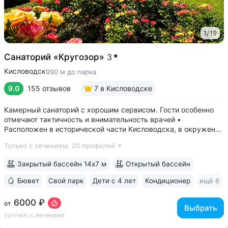
1
/
19
Санаторий «Кругозор»
3
Кисловодск
990 м до парка
9.0
155 отзывов
7
в Кисловодске
Камерный санаторий с хорошим сервисом. Гости особенно
отмечают тактичность и внимательность врачей •
Расположен в исторической части Кисловодска, в окружении
старых курортных дач. 10–17 минут прогулки до Каскадной
Только с лечением,
20 профилей
лестницы и входа в Курортный парк • Территория 3,2 га
с обзорной площадкой,...
Закрытый бассейн 14х7 м
Открытый бассейн
Бювет
Свой парк
Дети с 4 лет
Кондиционер
ещё 6
6000 ₽
от
Выбрать
сут/чел, с лечением