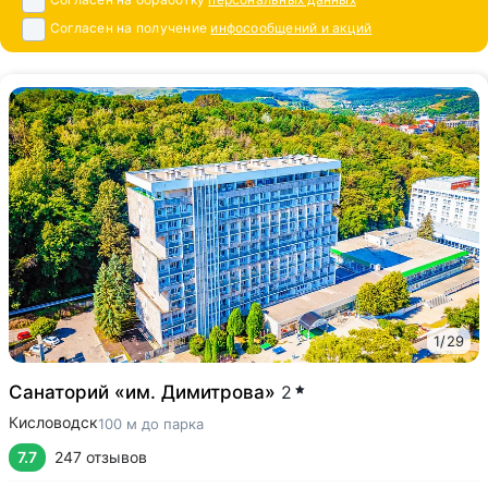
Согласен на получение
инфосообщений и акций
1
/
29
Санаторий «им. Димитрова»
2
Кисловодск
100 м до парка
7.7
247 отзывов