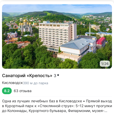
1
/
26
Санаторий «Крепость»
3
Кисловодск
390 м до парка
8.2
63 отзыва
Одна из лучших лечебных баз в Кисловодске • Прямой выход
в Курортный парк к «Стеклянной струе»: 5–12 минут прогулки
до Колоннады, Курортного бульвара, Филармонии, музея-