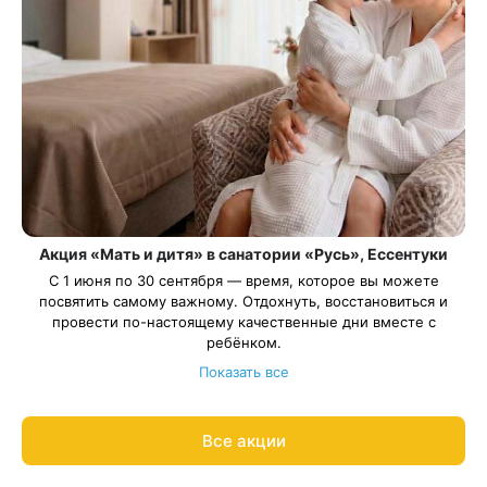
Акция «Мать и дитя» в санатории «Русь», Ессентуки
С 1 июня по 30 сентября — время, которое вы можете
посвятить самому важному. Отдохнуть, восстановиться и
провести по-настоящему качественные дни вместе с
ребёнком.
Условия акции:
Показать все
санаторно-курортная путёвка «Детская Оздоровительная»
возраст ребенка от 4 до 14 лет
размещение ребенка на дополнительном месте в номерах
Все акции
категории «Стандарт» и «Стандарт плюс» при одноместном
Весь период проживания должен пройти в даты 01 июня —
размещении основного гостя
30 сентября 2026.