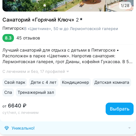
1
/
28
Санаторий «Горячий Ключ»
2
Пятигорск
В «Цветнике», 50 м до Лермонтовской галереи
8.3
45 отзывов
Лучший санаторий для отдыха с детьми в Пятигорске •
Расположен в парке «Цветник». Напротив санатория:
Лермонтовская галерея, грот Дианы, кофейня Гукасова. В 5-х
минутах: Орел, Китайская беседка, Театр Оперетты,
С лечением и без,
17 профилей
Краеведческий музей, Спасский собор • Центральная
нарзанная галерея в 2-х минутах....
Свой парк
Дети с 4 лет
Кондиционер
Детская комната
Спа
Тренажерный зал
6640 ₽
от
Выбрать
сут/чел, с лечением
Уникально!