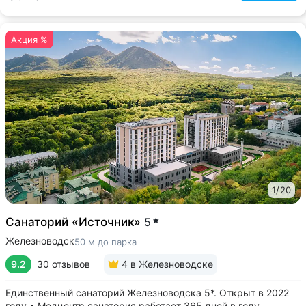
Акция %
1
/
20
Санаторий «Источник»
5
Железноводск
50 м до парка
9.2
30 отзывов
4
в Железноводске
Единственный санаторий Железноводска 5*. Открыт в 2022
году • Медцентр санатория работает 365 дней в году,