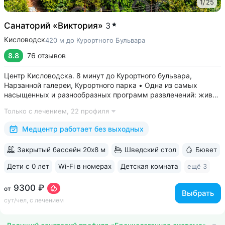
1
/
25
Санаторий «Виктория»
3
Кисловодск
420 м до Курортного Бульвара
8.8
76 отзывов
Центр Кисловодска. 8 минут до Курортного бульвара,
Нарзанной галереи, Курортного парка • Одна из самых
насыщенных и разнообразных программ развлечений: живая
музыка, концерты, дискотеки, кинопоказы, лазерные шоу,
Только с лечением,
22 профиля
стендап, мастер-классы по рисованию «эбру» и танцам
(бачата, восточные танцы)....
Медцентр работает без выходных
Закрытый бассейн 20х8 м
Шведский стол
Бювет
Дети с 0 лет
Wi-Fi в номерах
Детская комната
ещё 3
9300 ₽
от
Выбрать
сут/чел, с лечением