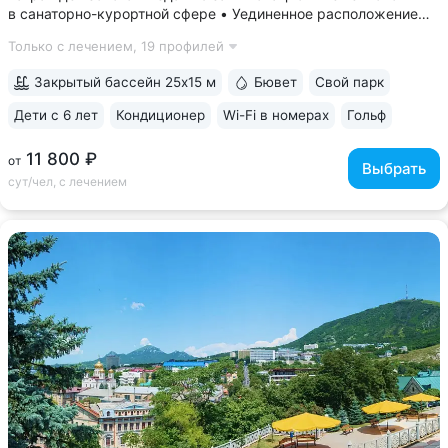
в санаторно-курортной сфере • Уединенное расположение
в верхней части Курортного парка — в зоне с уникальным
Только с лечением,
19 профилей
микроклиматом на высоте 1000 м. Прямой выход
на терренкур 2Б, который ведёт...
Закрытый бассейн 25x15 м
Бювет
Свой парк
Дети с 6 лет
Кондиционер
Wi-Fi в номерах
Гольф
ещё 6
11 800 ₽
от
Выбрать
сут/чел, с лечением