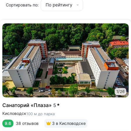
По рейтингу
Сортировать по:
1
/
26
Санаторий «Плаза»
5
Кисловодск
100 м до парка
9.6
38 отзывов
3
в Кисловодске