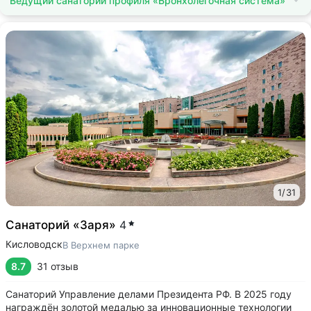
Ведущий санаторий профиля «Бронхолегочная система»
1
/
31
Санаторий «Заря»
4
Кисловодск
В Верхнем парке
8.7
31 отзыв
Санаторий Управление делами Президента РФ. В 2025 году
награждён золотой медалью за инновационные технологии