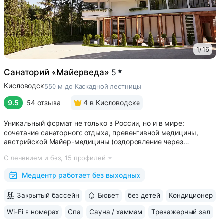
1
/
16
Санаторий «Майерведа»
5
Кисловодск
550 м до Каскадной лестницы
9.5
54 отзыва
4
в Кисловодске
Уникальный формат не только в России, но и в мире:
сочетание санаторного отдыха, превентивной медицины,
австрийской Майер-медицины (оздоровление через
восстановление ЖКТ), древнеиндийской Аюрведы •
С лечением и без,
15 профилей
Победитель международной премии The World Luxury Awards.
Премия «Вояж» за лучший велнес-проект...
Медцентр работает без выходных
Закрытый бассейн
Бювет
без детей
Кондиционер
Wi-Fi в номерах
Спа
Сауна / хаммам
Тренажерный зал