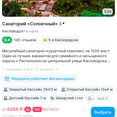
1
/
24
Санаторий «Солнечный»
3
Кисловодск
На карте
9.4
185 отзывов
5
в Кисловодске
Масштабный санаторно-курортный комплекс на 1000 мест.
Один из лучших вариантов для семейного и насыщенного
отдыха • Расположен на центральной улице Кисловодска:
рядом цирк, до Курортного бульвара можно дойти
С лечением и без,
22 профиля
за 15 минут • Бесплатный трансфер до Курортного парка
и основных достопримечательностей...
Медцентр работает без выходных
Закрытый бассейн 25х13 м
Открытый бассейн 13x4 м
Детский бассейн 7 м
Шведский стол
Бювет
ещё 8
8288 ₽
15%
15.11-30.12
от
Выбрать
сут/чел, с лечением