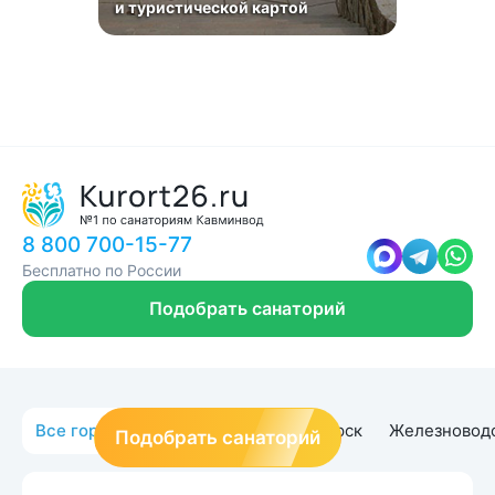
и туристической картой
8 800 700-15-77
Бесплатно по России
Подобрать санаторий
Все города
Кисловодск
Пятигорск
Железновод
Подобрать санаторий