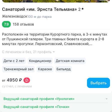
Санаторий «им. Эрнста Тельмана»
2
Железноводск
100 м до парка
7.9
158 отзывов
Расположен на территории Курортного парка, в 3-х минутах
от Пушкинской галереи. Три главных бювета курорта в 2–8
минутах прогулки: Лермонтовский, Славяновский,
Смирновский • На территории санатория расположен один
С лечением и без,
21 профиль
из самых красивых памятников архитектуры
Железноводска — Дворец эмира Бухарского...
Дети с 2 лет
Кондиционер
Детская комната
Тренажерный зал
Караоке
Бильярд
4950 ₽
от
Выбрать
сут/чел, с лечением
Ведущий санаторий профиля «Урология»
Ведущий санаторий профиля «Почки»