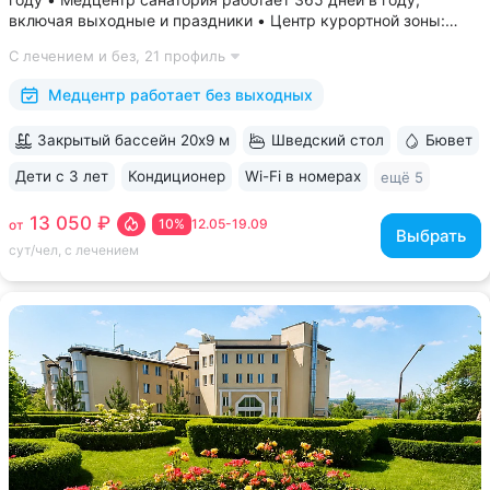
включая выходные и праздники • Центр курортной зоны:
в шаговой доступности курортный парк, Пушкинская галерея,
С лечением и без,
21 профиль
бюветы «Славяновский» и «Смирновский»,
бальнеогрязелечебница, каскадная...
Медцентр работает без выходных
Закрытый бассейн 20х9 м
Шведский стол
Бювет
Дети с 3 лет
Кондиционер
Wi-Fi в номерах
ещё 5
13 050 ₽
10%
12.05-19.09
от
Выбрать
сут/чел, с лечением