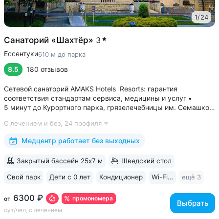
1
/
24
Санаторий «Шахтёр»
3
Ессентуки
610 м до парка
8.5
180 отзывов
Сетевой санаторий AMAKS Hotels Resorts: гарантия
соответствия стандартам сервиса, медицины и услуг •
5 минут до Курортного парка, грязелечебницы им. Семашко,
парка Победы • 3 минуты до бювета 4/33 с минеральной
С лечением и без,
24 профиля
водой Ессентуки № 4 и № 17 • Главный корпус
«Центральный» — историческое здание...
Медцентр работает без выходных
Закрытый бассейн 25х7 м
Шведский стол
Свой парк
Дети с 0 лет
Кондиционер
Wi-Fi в номерах
ещё 3
6300 ₽
промономера
от
Выбрать
сут/чел, с лечением