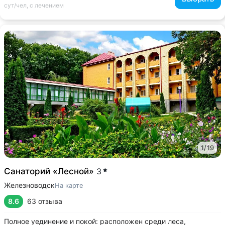
сут/чел, с лечением
1
/
19
Санаторий «Лесной»
3
Железноводск
На карте
8.6
63 отзыва
Полное уединение и покой: расположен среди леса,