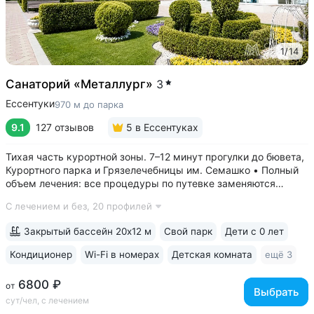
1
/
14
Санаторий «Металлург»
3
Ессентуки
970 м до парка
9.1
127 отзывов
5
в Ессентуках
Тихая часть курортной зоны. 7–12 минут прогулки до бювета,
Курортного парка и Грязелечебницы им. Семашко • Полный
объем лечения: все процедуры по путевке заменяются
на другие при наличии противопоказаний • В цену базовой
С лечением и без,
20 профилей
путевки включены дорогие процедуры: эндоскопические
исследования,...
Закрытый бассейн 20х12 м
Свой парк
Дети с 0 лет
Кондиционер
Wi-Fi в номерах
Детская комната
ещё 3
6800 ₽
от
Выбрать
сут/чел, с лечением