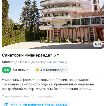
1
/
16
Санаторий «Майерведа»
5
Кисловодск
550 м до Каскадной лестницы
9.5
54 отзыва
4
в Кисловодске
Уникальный формат не только в России, но и в мире:
сочетание санаторного отдыха, превентивной медицины,
австрийской Майер-медицины (оздоровление через
восстановление ЖКТ), древнеиндийской Аюрведы •
С лечением и без,
15 профилей
Победитель международной премии The World Luxury Awards.
Премия «Вояж» за лучший велнес-проект...
Медцентр работает без выходных