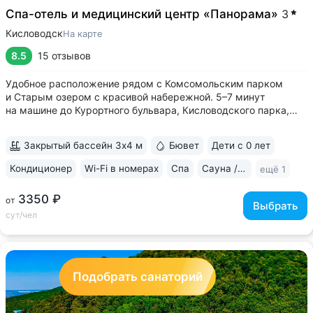
Спа-отель и медицинский центр «Панорама»
3
Кисловодск
На карте
8.5
15 отзывов
Удобное расположение рядом с Комсомольским парком
и Старым озером с красивой набережной. 5–7 минут
на машине до Курортного бульвара, Кисловодского парка,
Нарзанной галереи • Бювет с тёплым и холодным
сульфатным нарзаном • Медицинский центр с большим
Закрытый бассейн 3х4 м
Бювет
Дети с 0 лет
выбором диагностики и процедур. Медцентр...
Кондиционер
Wi-Fi в номерах
Спа
Сауна / хаммам
ещё 1
3350 ₽
от
Выбрать
сут/чел
Подобрать санаторий