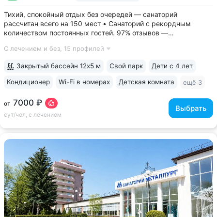
Тихий, спокойный отдых без очередей — санаторий
рассчитан всего на 150 мест • Санаторий с рекордным
количеством постоянных гостей. 97% отзывов —
положительные • 3 минуты до Курортного парка, 6–10 минут
С лечением и без,
15 профилей
до Грязелечебницы им. Семашко и бюветов минеральной
воды Ессентуки № 4,...
Закрытый бассейн 12х5 м
Свой парк
Дети с 4 лет
Кондиционер
Wi-Fi в номерах
Детская комната
ещё 3
7000 ₽
от
Выбрать
сут/чел, с лечением