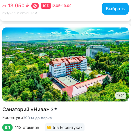
13 050 ₽
10%
12.05-19.09
от
Выбрать
сут/чел, с лечением
1
/
21
Санаторий «Нива»
3
Ессентуки
390 м до парка
9.1
113 отзывов
5
в Ессентуках