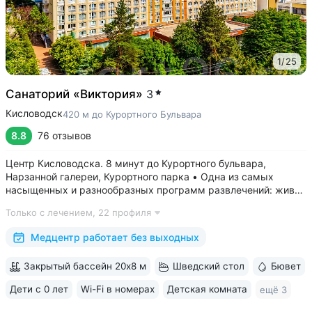
1
/
25
Санаторий «Виктория»
3
Кисловодск
420 м до Курортного Бульвара
8.8
76 отзывов
Центр Кисловодска. 8 минут до Курортного бульвара,
Нарзанной галереи, Курортного парка • Одна из самых
насыщенных и разнообразных программ развлечений: живая
музыка, концерты, дискотеки, кинопоказы, лазерные шоу,
Только с лечением,
22 профиля
стендап, мастер-классы по рисованию «эбру» и танцам
(бачата, восточные танцы)....
Медцентр работает без выходных
Закрытый бассейн 20х8 м
Шведский стол
Бювет
Дети с 0 лет
Wi-Fi в номерах
Детская комната
ещё 3