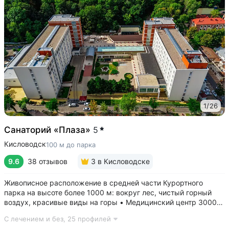
1
/
26
Санаторий «Плаза»
5
Кисловодск
100 м до парка
9.6
38 отзывов
3
в Кисловодске
Живописное расположение в средней части Курортного
парка на высоте более 1000 м: вокруг лес, чистый горный
воздух, красивые виды на горы • Медицинский центр 3000
кв.м. В штате 43 врача и 220 медспециалистов высокой
С лечением и без,
25 профилей
квалификации • Более 1000 видов диагностики и ДНК-