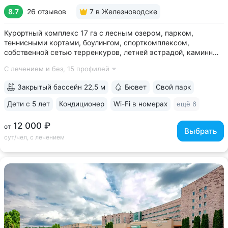
8.7
26 отзывов
7
в Железноводске
Курортный комплекс 17 га с лесным озером, парком,
теннисными кортами, боулингом, спорткомплексом,
собственной сетью терренкуров, летней эстрадой, каминным
залом • Озеро с благоустроенным пляжем, чайным
С лечением и без,
15 профилей
домиком, лодочной станцией с катамаранами и зоной для
рыбалки на территории • Расположен...
Закрытый бассейн 22,5 м
Бювет
Свой парк
Дети с 5 лет
Кондиционер
Wi-Fi в номерах
ещё 6
12 000 ₽
от
Выбрать
сут/чел, с лечением