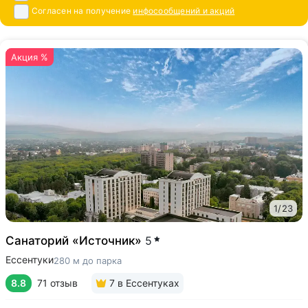
Согласен на получение
инфосообщений и акций
Акция %
1
/
23
Санаторий «Источник»
5
Ессентуки
280 м до парка
8.8
71 отзыв
7
в Ессентуках