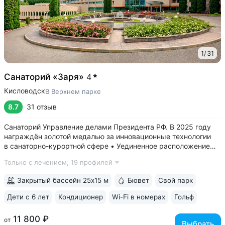
1
/
31
Санаторий «Заря»
4
Кисловодск
В Верхнем парке
8.7
31 отзыв
Санаторий Управление делами Президента РФ. В 2025 году
награждён золотой медалью за инновационные технологии
в санаторно-курортной сфере • Уединенное расположение
в верхней части Курортного парка — в зоне с уникальным
Только с лечением,
19 профилей
микроклиматом на высоте 1000 м. Прямой выход
на терренкур 2Б, который ведёт...
Закрытый бассейн 25x15 м
Бювет
Свой парк
Дети с 6 лет
Кондиционер
Wi-Fi в номерах
Гольф
ещё 6
11 800 ₽
от
Выбрать