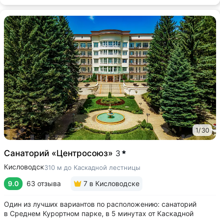
1
/
30
Санаторий «Центросоюз»
3
Кисловодск
310 м до Каскадной лестницы
9.0
63 отзыва
7
в Кисловодске
Один из лучших вариантов по расположению: санаторий
в Среднем Курортном парке, в 5 минутах от Каскадной