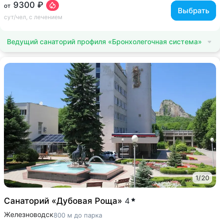
9300 ₽
от
Выбрать
сут/чел, с лечением
Ведущий санаторий профиля «Бронхолегочная система»
1
/
20
Санаторий «Дубовая Роща»
4
Железноводск
800 м до парка