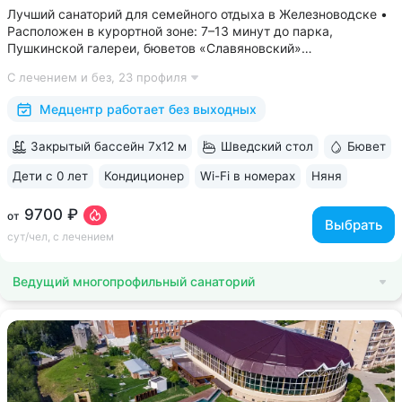
Лучший санаторий для семейного отдыха в Железноводске •
Расположен в курортной зоне: 7–13 минут до парка,
Пушкинской галереи, бюветов «Славяновский»
и «Смирновский» • Собственный бювет с минеральной водой
С лечением и без,
23 профиля
«Славяновская» • Все в одном здании: не нужно выходить
на улицу, чтобы получить лечение,...
Медцентр работает без выходных
Закрытый бассейн 7х12 м
Шведский стол
Бювет
Дети с 0 лет
Кондиционер
Wi-Fi в номерах
Няня
ещё 6
9700 ₽
от
Выбрать
сут/чел, с лечением
Ведущий многопрофильный санаторий