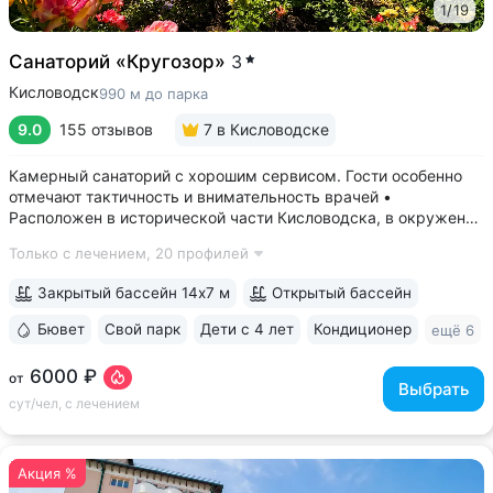
1
/
19
Санаторий «Кругозор»
3
Кисловодск
990 м до парка
9.0
155 отзывов
7
в Кисловодске
Камерный санаторий с хорошим сервисом. Гости особенно
отмечают тактичность и внимательность врачей •
Расположен в исторической части Кисловодска, в окружении
старых курортных дач. 10–17 минут прогулки до Каскадной
Только с лечением,
20 профилей
лестницы и входа в Курортный парк • Территория 3,2 га
с обзорной площадкой,...
Закрытый бассейн 14х7 м
Открытый бассейн
Бювет
Свой парк
Дети с 4 лет
Кондиционер
ещё 6
6000 ₽
от
Выбрать
сут/чел, с лечением
Акция %