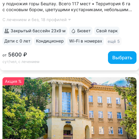
у подножия горы Бештау. Всего 117 мест • Территория 6 га
с сосновым бором, цветущими кустарниками, небольшим
прудом, зонами отдыха с гамаками и беседками •
С лечением и без,
18 профилей
Собственная сеть терренкуров, проложенных по лесу
и горным склонам • Бесплатный трансфер...
Закрытый бассейн 23х9 м
Бювет
Свой парк
Дети с 0 лет
Кондиционер
Wi-Fi в номерах
ещё 5
5600 ₽
от
Выбрать
сут/чел, с лечением
Акция %