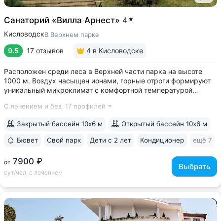
Санаторий «Вилла Арнест»
4
Кисловодск
В Верхнем парке
9.5
17 отзывов
4
в Кисловодске
Расположен среди леса в Верхней части парка на высоте
1000 м. Воздух насыщен ионами, горные отроги формируют
уникальный микроклимат с комфортной температурой
и влажностью воздуха. Прямой выход на терренкур
С лечением и без,
17 профилей
№ 2Б Кисловодского парка • Один из лучших вариантов для
уединенного отдыха. В санатории...
Закрытый бассейн 10х6 м
Открытый бассейн 10х6 м
Бювет
Свой парк
Дети с 2 лет
Кондиционер
ещё 7
7900 ₽
от
Выбрать
сут/чел, с лечением