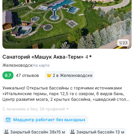
1
/
23
Санаторий «Машук Аква-Терм»
4
Железноводск
На карте
9.7
47 отзывов
2
в Железноводске
Уникально! Открытые бассейны с горячими источниками
«Итальянские термы, парк 12,5 га с озером, 6 видов бань,
Центр развития мозга, 2 крытых бассейна, «шведский стол»
и детокс-зал, 24 программы лечения, EMS-тренировки,
С лечением и без,
29 профилей
большой спа-комплекс, вода «Легенда Кавказа» •
Расположен в уединенном...
Медцентр работает без выходных
Закрытый бассейн 38х15 м
Закрытый бассейн 13 м