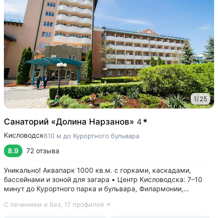
1
/
25
Санаторий «Долина Нарзанов»
4
Кисловодск
610 м до Курортного бульвара
8.9
72 отзыва
Уникально! Аквапарк 1000 кв.м. с горками, каскадами,
бассейнами и зоной для загара • Центр Кисловодска: 7–10
минут до Курортного парка и бульвара, Филармонии,
Нарзанной галереи • Бювет с минеральной водой двух
С лечением и без,
17 профилей
курортов: «Ессентуки-4» и «Славяновская» (Железноводск).
8–12 минут до бюветов...