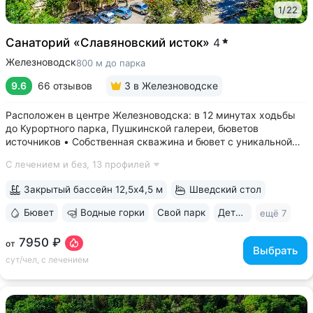
1
/
22
Санаторий «Славяновский исток»
4
Железноводск
800 м до парка
9.6
66 отзывов
3
в Железноводске
Расположен в центре Железноводска: в 12 минутах ходьбы
до Курортного парка, Пушкинской галереи, бюветов
источников • Собственная скважина и бювет с уникальной
минеральной водой № 61, которую можно попробовать
С лечением и без,
13 профилей
только здесь. Источник № 61 ессентукского типа показан для
лечения заболеваний...
Закрытый бассейн 12,5х4,5 м
Шведский стол
Бювет
Водные горки
Свой парк
Дети с 0 лет
ещё 7
7950 ₽
от
Выбрать
сут/чел, с лечением