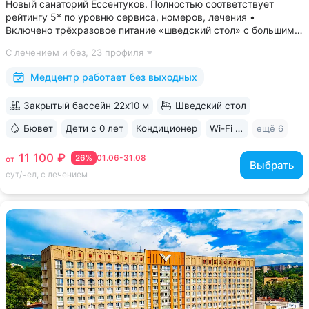
Новый санаторий Ессентуков. Полностью соответствует
рейтингу 5* по уровню сервиса, номеров, лечения •
Включено трёхразовое питание «шведский стол» с большим
выбором блюд. Один из лучших вариантов по питанию
С лечением и без,
23 профиля
в Ессентуках • Центр Курортной зоны: 3 минуты
до Курортного парка и Грязелечебницы им....
Медцентр работает без выходных
Закрытый бассейн 22х10 м
Шведский стол
Бювет
Дети с 0 лет
Кондиционер
Wi-Fi в номерах
ещё 6
11 100 ₽
26%
01.06-31.08
от
Выбрать
сут/чел, с лечением