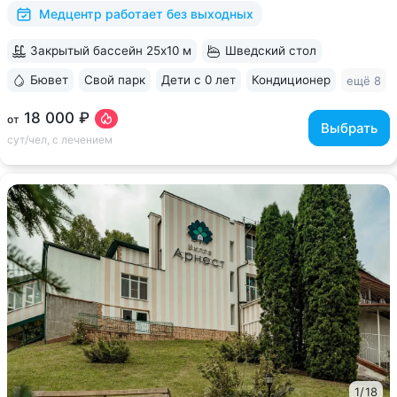
исследований. Есть диагностика...
Медцентр работает без выходных
Закрытый бассейн 25x10 м
Шведский стол
Бювет
Свой парк
Дети с 0 лет
Кондиционер
ещё 8
18 000 ₽
от
Выбрать
сут/чел, с лечением
1
/
18