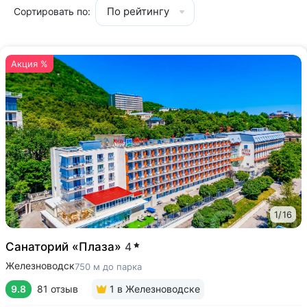
По рейтингу
Сортировать по:
Акция %
1
/
16
Санаторий «Плаза»
4
Железноводск
750 м до парка
9.8
81 отзыв
1
в Железноводске