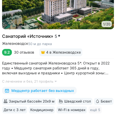
1
/
20
Санаторий «Источник»
5
Железноводск
50 м до парка
9.2
30 отзывов
4
в Железноводске
Единственный санаторий Железноводска 5*. Открыт в 2022
году • Медцентр санатория работает 365 дней в году,
включая выходные и праздники • Центр курортной зоны:
в шаговой доступности курортный парк, Пушкинская галерея,
С лечением и без,
21 профиль
бюветы «Славяновский» и «Смирновский»,
бальнеогрязелечебница, каскадная...
Медцентр работает без выходных
Закрытый бассейн 20х9 м
Шведский стол
Бювет
Дети с 3 лет
Кондиционер
Wi-Fi в номерах
ещё 5