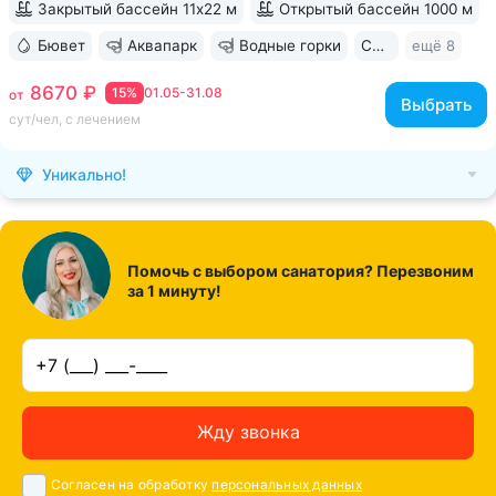
Закрытый бассейн 11х22 м
Открытый бассейн 1000 м
Бювет
Аквапарк
Водные горки
Свой парк
ещё 8
8670 ₽
15%
01.05-31.08
от
Выбрать
сут/чел, с лечением
Уникально!
Помочь с выбором санатория? Перезвоним
за 1 минуту!
Жду звонка
Согласен на обработку
персональных данных