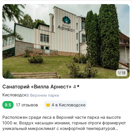
1
/
18
Санаторий «Вилла Арнест»
4
Кисловодск
В Верхнем парке
9.5
17 отзывов
4
в Кисловодске
Расположен среди леса в Верхней части парка на высоте
1000 м. Воздух насыщен ионами, горные отроги формируют
уникальный микроклимат с комфортной температурой