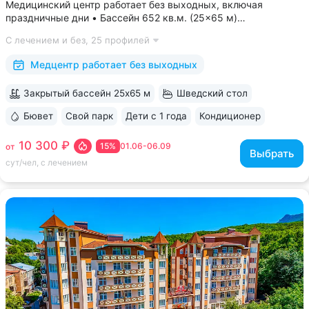
Медицинский центр работает без выходных, включая
праздничные дни • Бассейн 652 кв.м. (25×65 м)
с термотерапией, джакузи, каскадом и морской волной.
С лечением и без,
25 профилей
Глубина от 30 до 180 см, есть отдельная детская зона. Рядом
расположены закрытая терраса...
Медцентр работает без выходных
Закрытый бассейн 25х65 м
Шведский стол
Бювет
Свой парк
Дети с 1 года
Кондиционер
ещё 6
10 300 ₽
15%
01.06-06.09
от
Выбрать
сут/чел, с лечением