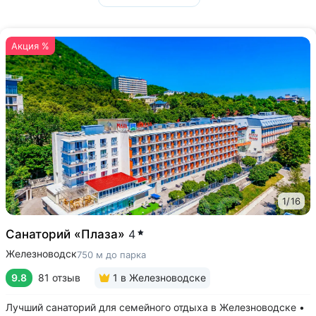
Акция %
1
/
16
Санаторий «Плаза»
4
Железноводск
750 м до парка
9.8
81 отзыв
1
в Железноводске
Лучший санаторий для семейного отдыха в Железноводске •