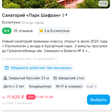
1
/
13
Санаторий «Парк Шафран»
5
Ессентуки
210 м до парка
9.5
25 отзывов
2
в Ессентуках
Новый санаторий премиум-класса, открыт в июле 2025 года
• Расположен у входа в Курортный парк. 2 минуты прогулки
до Грязелечебницы им. Семашко и Бювета № 4 •
Акватермальная зона: бассейн с водопадом, финская сауна.
С лечением и без,
14 профилей
Бесплатное посещение включено во все виды путёвок •
Трёхразовое питание...
Медцентр работает без выходных
Закрытый бассейн 23 м
Шведский стол
Дети с 0 лет
Кондиционер
Wi-Fi в номерах
ещё 3
11 625 ₽
25%
01.06-31.08
от
Выбрать
сут/чел, с лечением