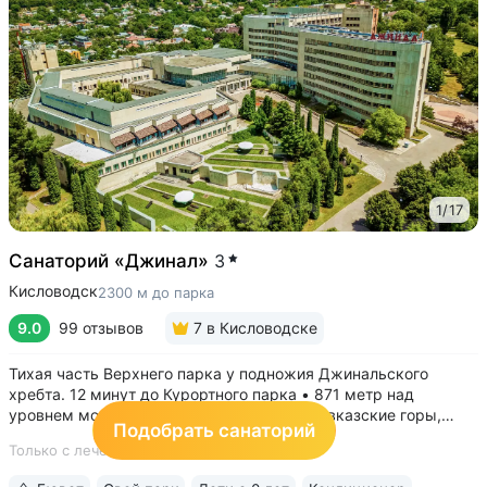
1
/
17
Санаторий «Джинал»
3
Кисловодск
2300 м до парка
9.0
99 отзывов
7
в Кисловодске
Тихая часть Верхнего парка у подножия Джинальского
хребта. 12 минут до Курортного парка • 871 метр над
уровнем моря ­— невероятные виды на Кавказские горы,
Подобрать санаторий
чистый воздух, тишина и уединение. На территории и рядом
Только с лечением,
20 профилей
расположены лучшие смотровые площадки Кисловодска •
Собственный бювет...