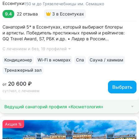
Ессентуки
150 м до Грязелечебницы им. Семашко
9.4
22 отзыва
3
в Ессентуках
Санаторий 5* в Ессентуках, который выбирают блогеры
и артисты. Победитель престижных премий и рейтингов:
GQ Travel Award, S7, РБК и др. • Лидер в России
по аппаратной косметологии: массаж ICOONE, лечение
С лечением и без,
19 профилей
целлюлита и вен «Эндосфера», коррекция фигуры Tesla
Former, безинъекционная мезотерапия...
Кондиционер
Wi-Fi в номерах
Спа
Сауна / хаммам
Тренажерный зал
20 600 ₽
от
Выбрать
сут/чел, с лечением
Ведущий санаторий профиля «Косметология»
Акция %