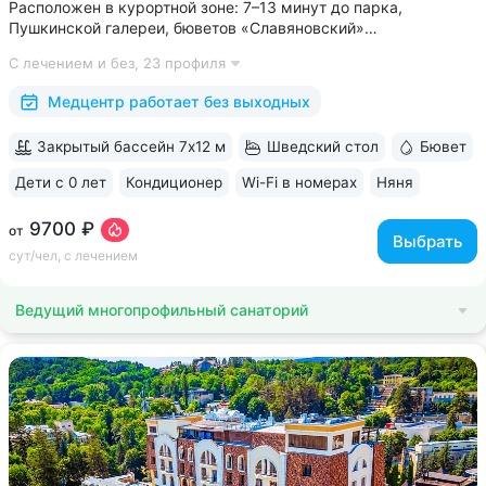
Расположен в курортной зоне: 7–13 минут до парка,
Пушкинской галереи, бюветов «Славяновский»
и «Смирновский» • Собственный бювет с минеральной водой
С лечением и без,
23 профиля
«Славяновская» • Все в одном здании: не нужно выходить
на улицу, чтобы получить лечение,...
Медцентр работает без выходных
Закрытый бассейн 7х12 м
Шведский стол
Бювет
Дети с 0 лет
Кондиционер
Wi-Fi в номерах
Няня
ещё 6
9700 ₽
от
Выбрать
сут/чел, с лечением
Ведущий многопрофильный санаторий