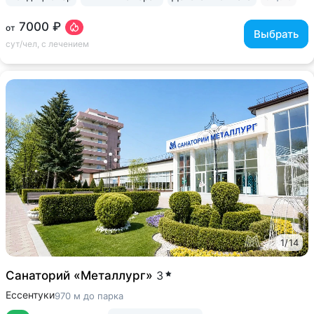
7000 ₽
от
Выбрать
сут/чел, с лечением
1
/
14
Санаторий «Металлург»
3
Ессентуки
970 м до парка