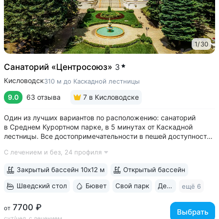
1
/
30
Санаторий «Центросоюз»
3
Кисловодск
310 м до Каскадной лестницы
9.0
63 отзыва
7
в Кисловодске
Один из лучших вариантов по расположению: санаторий
в Среднем Курортном парке, в 5 минутах от Каскадной
лестницы. Все достопримечательности в пешей доступности
• Парк санатория с фонтаном, цветниками, беседками
С лечением и без,
24 профиля
переходит в Курортный парк, к терренкурам № 3 и № 2Б •
В путёвки включен большой...
Закрытый бассейн 10х12 м
Открытый бассейн
Шведский стол
Бювет
Свой парк
Дети с 2 лет
ещё 6
7700 ₽
от
Выбрать
сут/чел, с лечением