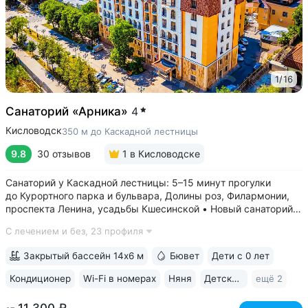
1
/
16
Санаторий «Арника»
4
Кисловодск
350 м до Каскадной лестницы
9.8
30 отзывов
1
в Кисловодске
Санаторий у Каскадной лестницы: 5–15 минут прогулки
до Курортного парка и бульвара, Долины роз, Филармонии,
проспекта Ленина, усадьбы Кшесинской • Новый санаторий,
открыт в 2018 году. 95% отзывов о санатории
С лечением и без,
23 профиля
положительные. Многие гости отмечают, что санаторий
превзошёл ожидания по уровню...
Закрытый бассейн 14х6 м
Бювет
Дети с 0 лет
Кондиционер
Wi-Fi в номерах
Няня
Детская комната
ещё 2