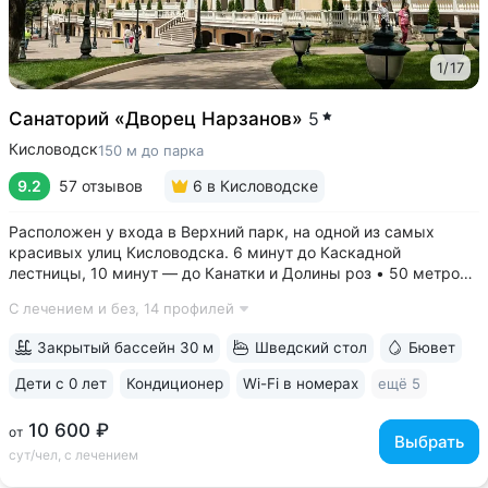
1
/
17
Санаторий «Дворец Нарзанов»
5
Кисловодск
150 м до парка
9.2
57 отзывов
6
в Кисловодске
Расположен у входа в Верхний парк, на одной из самых
красивых улиц Кисловодска. 6 минут до Каскадной
лестницы, 10 минут — до Канатки и Долины роз • 50 метров
до бюветов с минеральной водой трёх курортов: «Нарзан»
С лечением и без,
14 профилей
(Кисловодск), «Славяновская» (Железноводск), «Ессентуки
№ 4» • Здание санатория —...
Закрытый бассейн 30 м
Шведский стол
Бювет
Дети с 0 лет
Кондиционер
Wi-Fi в номерах
ещё 5
10 600 ₽
от
Выбрать
сут/чел, с лечением