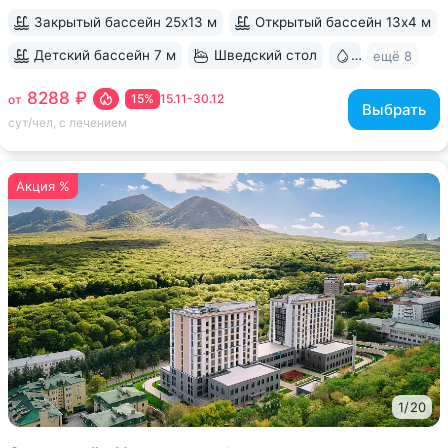
Закрытый бассейн 25х13 м
Открытый бассейн 13x4 м
Детский бассейн 7 м
Шведский стол
Бювет
ещё 8
8288 ₽
15%
15.11-30.12
от
Выбрать
сут/чел, с лечением
Акция %
1
/
20