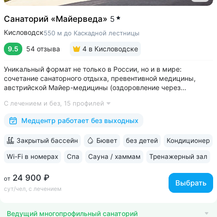
Санаторий «Майерведа»
5
Кисловодск
550 м до Каскадной лестницы
9.5
54 отзыва
4
в Кисловодске
Уникальный формат не только в России, но и в мире:
сочетание санаторного отдыха, превентивной медицины,
австрийской Майер-медицины (оздоровление через
восстановление ЖКТ), древнеиндийской Аюрведы •
С лечением и без,
15 профилей
Победитель международной премии The World Luxury Awards.
Премия «Вояж» за лучший велнес-проект...
Медцентр работает без выходных
Закрытый бассейн
Бювет
без детей
Кондиционер
Wi-Fi в номерах
Спа
Сауна / хаммам
Тренажерный зал
24 900 ₽
от
Выбрать
сут/чел, с лечением
Ведущий многопрофильный санаторий