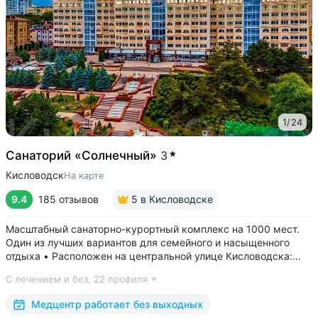
1
/
24
Санаторий «Солнечный»
3
Кисловодск
На карте
9.4
185 отзывов
5
в Кисловодске
Масштабный санаторно-курортный комплекс на 1000 мест.
Один из лучших вариантов для семейного и насыщенного
отдыха • Расположен на центральной улице Кисловодска:
рядом цирк, до Курортного бульвара можно дойти
С лечением и без,
22 профиля
за 15 минут • Бесплатный трансфер до Курортного парка
и основных достопримечательностей...
Медцентр работает без выходных