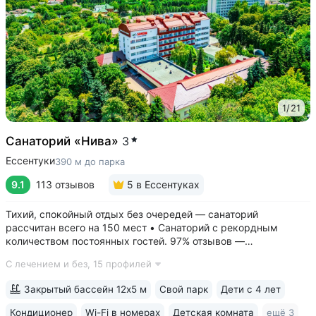
1
/
21
Санаторий «Нива»
3
Ессентуки
390 м до парка
9.1
113 отзывов
5
в Ессентуках
Тихий, спокойный отдых без очередей — санаторий
рассчитан всего на 150 мест • Санаторий с рекордным
количеством постоянных гостей. 97% отзывов —
положительные • 3 минуты до Курортного парка, 6–10 минут
С лечением и без,
15 профилей
до Грязелечебницы им. Семашко и бюветов минеральной
воды Ессентуки № 4,...
Закрытый бассейн 12х5 м
Свой парк
Дети с 4 лет
Кондиционер
Wi-Fi в номерах
Детская комната
ещё 3