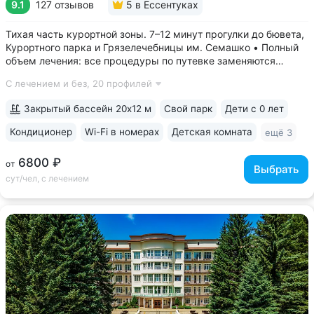
9.1
127 отзывов
5
в Ессентуках
Тихая часть курортной зоны. 7–12 минут прогулки до бювета,
Курортного парка и Грязелечебницы им. Семашко • Полный
объем лечения: все процедуры по путевке заменяются
на другие при наличии противопоказаний • В цену базовой
С лечением и без,
20 профилей
путевки включены дорогие процедуры: эндоскопические
исследования,...
Закрытый бассейн 20х12 м
Свой парк
Дети с 0 лет
Кондиционер
Wi-Fi в номерах
Детская комната
ещё 3
6800 ₽
от
Выбрать
сут/чел, с лечением