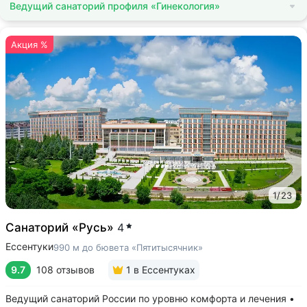
Ведущий санаторий профиля «Гинекология»
Акция %
1
/
23
Санаторий «Русь»
4
Ессентуки
990 м до бювета «Пятитысячник»
9.7
108 отзывов
1
в Ессентуках
Ведущий санаторий России по уровню комфорта и лечения •