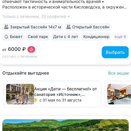
отмечают тактичность и внимательность врачей •
Расположен в исторической части Кисловодска, в окружении
старых курортных дач. 10–17 минут прогулки до Каскадной
Только с лечением,
20 профилей
лестницы и входа в Курортный парк • Территория 3,2 га
с обзорной площадкой,...
Закрытый бассейн 14х7 м
Открытый бассейн
Бювет
Свой парк
Дети с 4 лет
Кондиционер
ещё 6
6000 ₽
от
Выбрать
сут/чел, с лечением
Отдыхайте выгоднее
Все акции
Акция «Дети — бесплатно!» от
санатория «Источник»,
Ессентуки
с 01 мая по 31 августа