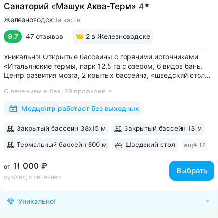
Санаторий «Машук Аква-Терм»
4
Железноводск
На карте
9.7
47 отзывов
2
в Железноводске
Уникально! Открытые бассейны с горячими источниками
«Итальянские термы, парк 12,5 га с озером, 6 видов бань,
Центр развития мозга, 2 крытых бассейна, «шведский стол»
и детокс-зал, 24 программы лечения, EMS-тренировки,
С лечением и без,
29 профилей
большой спа-комплекс, вода «Легенда Кавказа» •
Расположен в уединенном...
Медцентр работает без выходных
Закрытый бассейн 38х15 м
Закрытый бассейн 13 м
Термальный бассейн 800 м
Шведский стол
ещё 12
11 000 ₽
от
Выбрать
сут/чел, с лечением
Уникально!