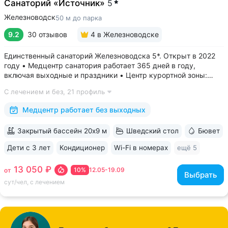
Санаторий «Источник»
5
Железноводск
50 м до парка
9.2
30 отзывов
4
в Железноводске
Единственный санаторий Железноводска 5*. Открыт в 2022
году • Медцентр санатория работает 365 дней в году,
включая выходные и праздники • Центр курортной зоны:
в шаговой доступности курортный парк, Пушкинская галерея,
С лечением и без,
21 профиль
бюветы «Славяновский» и «Смирновский»,
бальнеогрязелечебница, каскадная...
Медцентр работает без выходных
Закрытый бассейн 20х9 м
Шведский стол
Бювет
Дети с 3 лет
Кондиционер
Wi-Fi в номерах
ещё 5
13 050 ₽
10%
12.05-19.09
от
Выбрать
сут/чел, с лечением