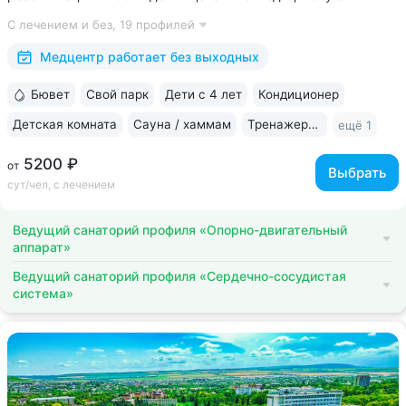
деятельность, более 2500 видов медуслуг и процедур •
С лечением и без,
19 профилей
Доступная среда для гостей на колясках: в номерах,
на территории, в столовой • Расположен...
Медцентр работает без выходных
Бювет
Свой парк
Дети с 4 лет
Кондиционер
Детская комната
Сауна / хаммам
Тренажерный зал
ещё 1
5200 ₽
от
Выбрать
сут/чел, с лечением
Ведущий санаторий профиля «Опорно-двигательный
аппарат»
Ведущий санаторий профиля «Сердечно-сосудистая
система»