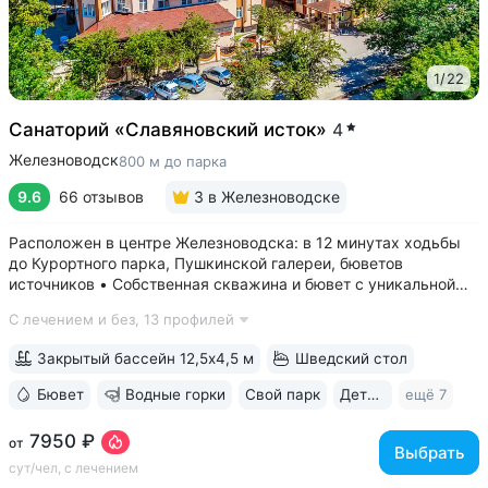
1
/
22
Санаторий «Славяновский исток»
4
Железноводск
800 м до парка
9.6
66 отзывов
3
в Железноводске
Расположен в центре Железноводска: в 12 минутах ходьбы
до Курортного парка, Пушкинской галереи, бюветов
источников • Собственная скважина и бювет с уникальной
минеральной водой № 61, которую можно попробовать
С лечением и без,
13 профилей
только здесь. Источник № 61 ессентукского типа показан для
лечения заболеваний...
Закрытый бассейн 12,5х4,5 м
Шведский стол
Бювет
Водные горки
Свой парк
Дети с 0 лет
ещё 7
7950 ₽
от
Выбрать
сут/чел, с лечением