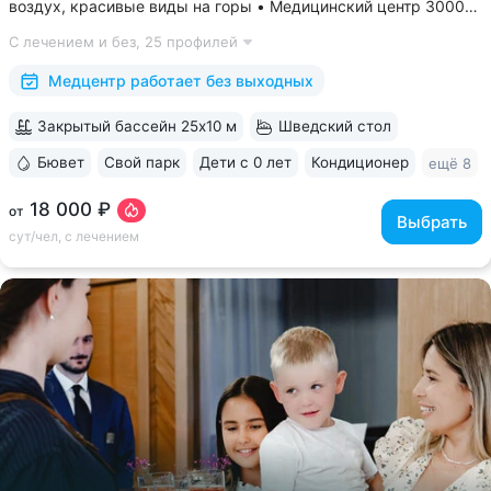
воздух, красивые виды на горы • Медицинский центр 3000
кв.м. В штате 43 врача и 220 медспециалистов высокой
С лечением и без,
25 профилей
квалификации • Более 1000 видов диагностики и ДНК-
исследований. Есть диагностика...
Медцентр работает без выходных
Закрытый бассейн 25x10 м
Шведский стол
Бювет
Свой парк
Дети с 0 лет
Кондиционер
ещё 8
18 000 ₽
от
Выбрать
сут/чел, с лечением