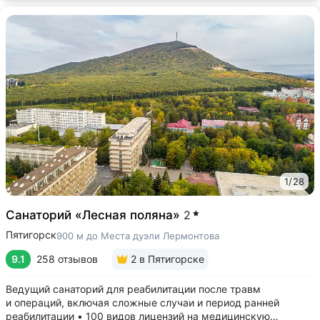
1
/
28
Санаторий «Лесная поляна»
2
Пятигорск
900 м до Места дуэли Лермонтова
9.1
258 отзывов
2
в Пятигорске
Ведущий санаторий для реабилитации после травм
и операций, включая сложные случаи и период ранней
реабилитации • 100 видов лицензий на медицинскую