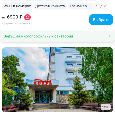
Wi-Fi в номерах
Детская комната
Тренажерный зал
ещё 2
6900 ₽
от
Выбрать
сут/чел, с лечением
Ведущий многопрофильный санаторий
1
/
20