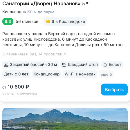
Санаторий «Дворец Нарзанов»
5
Кисловодск
150 м до парка
9.3
56 отзывов
6
в Кисловодске
Расположен у входа в Верхний парк, на одной из самых
красивых улиц Кисловодска. 6 минут до Каскадной
лестницы, 10 минут — до Канатки и Долины роз • 50 метров
до бюветов с минеральной водой трёх курортов: «Нарзан»
С лечением и без,
14 профилей
(Кисловодск), «Славяновская» (Железноводск), «Ессентуки
№ 4» • Здание санатория —...
Закрытый бассейн 30 м
Шведский стол
Бювет
Дети с 0 лет
Кондиционер
Wi-Fi в номерах
ещё 5
10 600 ₽
от
Выбрать
сут/чел, с лечением