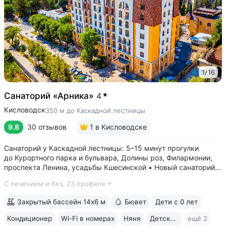
1
/
16
Санаторий «Арника»
4
Кисловодск
350 м до Каскадной лестницы
9.8
30 отзывов
1
в Кисловодске
Санаторий у Каскадной лестницы: 5–15 минут прогулки
до Курортного парка и бульвара, Долины роз, Филармонии,
проспекта Ленина, усадьбы Кшесинской • Новый санаторий,
открыт в 2018 году. 95% отзывов о санатории
С лечением и без,
23 профиля
положительные. Многие гости отмечают, что санаторий
превзошёл ожидания по уровню...
Закрытый бассейн 14х6 м
Бювет
Дети с 0 лет
Кондиционер
Wi-Fi в номерах
Няня
Детская комната
ещё 2