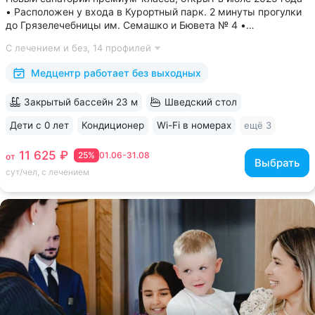
• Расположен у входа в Курортный парк. 2 минуты прогулки
до Грязелечебницы им. Семашко и Бювета № 4 •
Акватермальная зона: бассейн с водопадом, финская сауна.
С лечением и без,
14 профилей
Бесплатное посещение включено во все виды путёвок •
Трёхразовое питание...
Медцентр работает без выходных
Закрытый бассейн 23 м
Шведский стол
Дети с 0 лет
Кондиционер
Wi-Fi в номерах
ещё 3
11 625 ₽
25%
01.06-31.08
от
Выбрать
сут/чел, с лечением