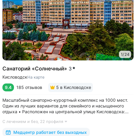
1
/
24
Санаторий «Солнечный»
3
Кисловодск
На карте
9.4
185 отзывов
5
в Кисловодске
Масштабный санаторно-курортный комплекс на 1000 мест.
Один из лучших вариантов для семейного и насыщенного
отдыха • Расположен на центральной улице Кисловодска:
рядом цирк, до Курортного бульвара можно дойти
С лечением и без,
22 профиля
за 15 минут • Бесплатный трансфер до Курортного парка
и основных достопримечательностей...
Медцентр работает без выходных