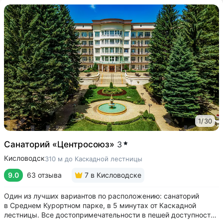
1
/
30
Санаторий «Центросоюз»
3
Кисловодск
310 м до Каскадной лестницы
9.0
63 отзыва
7
в Кисловодске
Один из лучших вариантов по расположению: санаторий
в Среднем Курортном парке, в 5 минутах от Каскадной
лестницы. Все достопримечательности в пешей доступности