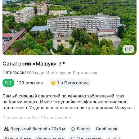
1
/
17
Санаторий «Машук»
3
Пятигорск
1500 м до Места дуэли Лермонтова
9.2
129 отзывов
1
в Пятигорске
Самый сильный санаторий по лечению заболеваний глаз
на Кавминводах. Имеет крупнейшее офтальмологическое
отделение • Уединенное расположение у подножия Машука.
В пешей доступности: Место дуэли Лермонтова, смотровая
С лечением и без,
20 профилей
площадка Ворота любви, начало терренкура вокруг Машука.
В 5 минутах ж/д станция...
Закрытый бассейн 20х8 м
Бювет
Свой парк
Дети с 4 лет
Кондиционер
Wi-Fi в номерах