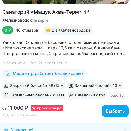
Санаторий «Машук Аква-Терм»
4
Железноводск
На карте
9.7
46 отзывов
2
в Железноводске
Уникально! Открытые бассейны с горячими источниками
«Итальянские термы, парк 12,5 га с озером, 6 видов бань,
Центр развития мозга, 2 крытых бассейна, «шведский стол»
и детокс-зал, 24 программы лечения, EMS-тренировки,
С лечением и без,
29 профилей
большой спа-комплекс, вода «Легенда Кавказа» •
Расположен в уединенном...
Медцентр работает без выходных
Закрытый бассейн 38х15 м
Закрытый бассейн 13 м
Термальный бассейн 800 м
Шведский стол
ещё 12
11 000 ₽
промономера
от
Выбрать
сут/чел, с лечением
Уникально!