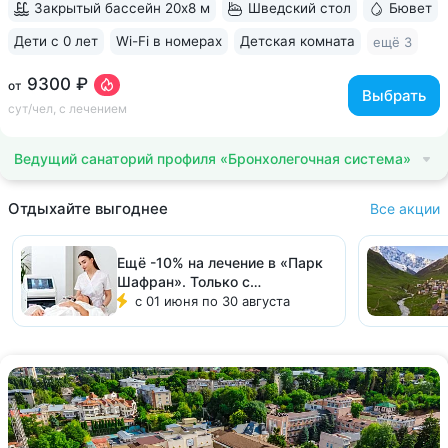
Закрытый бассейн 20х8 м
Шведский стол
Бювет
Дети с 0 лет
Wi-Fi в номерах
Детская комната
ещё 3
9300 ₽
от
Выбрать
сут/чел, с лечением
Ведущий санаторий профиля «Бронхолегочная система»
Отдыхайте выгоднее
Все акции
Ещё -10% на лечение в «Парк
Шафран». Только с
Курорт26.ру!
с 01 июня по 30 августа