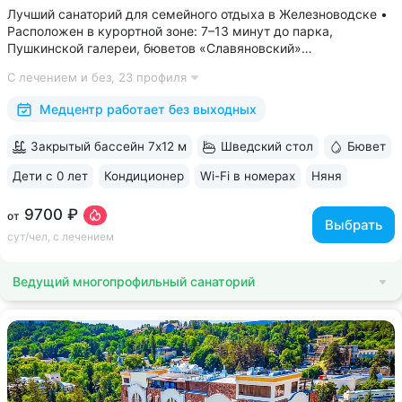
Лучший санаторий для семейного отдыха в Железноводске •
Расположен в курортной зоне: 7–13 минут до парка,
Пушкинской галереи, бюветов «Славяновский»
и «Смирновский» • Собственный бювет с минеральной водой
С лечением и без,
23 профиля
«Славяновская» • Все в одном здании: не нужно выходить
на улицу, чтобы получить лечение,...
Медцентр работает без выходных
Закрытый бассейн 7х12 м
Шведский стол
Бювет
Дети с 0 лет
Кондиционер
Wi-Fi в номерах
Няня
ещё 6
9700 ₽
от
Выбрать
сут/чел, с лечением
Ведущий многопрофильный санаторий