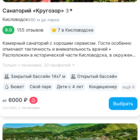
Санаторий «Кругозор»
3
Кисловодск
990 м до парка
9.0
155 отзывов
7
в Кисловодске
Камерный санаторий с хорошим сервисом. Гости особенно
отмечают тактичность и внимательность врачей •
Расположен в исторической части Кисловодска, в окружении
старых курортных дач. 10–17 минут прогулки до Каскадной
Только с лечением,
20 профилей
лестницы и входа в Курортный парк • Территория 3,2 га
с обзорной площадкой,...
Закрытый бассейн 14х7 м
Открытый бассейн
Бювет
Свой парк
Дети с 4 лет
Кондиционер
ещё 6
6000 ₽
от
Выбрать
сут/чел, с лечением