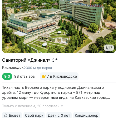
1
/
17
Санаторий «Джинал»
3
Кисловодск
2300 м до парка
9.0
98 отзывов
7
в Кисловодске
Тихая часть Верхнего парка у подножия Джинальского
хребта. 12 минут до Курортного парка • 871 метр над
уровнем моря ­— невероятные виды на Кавказские горы,
чистый воздух, тишина и уединение. На территории и рядом
Только с лечением,
20 профилей
расположены лучшие смотровые площадки Кисловодска •
Собственный бювет...
Бювет
Свой парк
Дети с 0 лет
Кондиционер