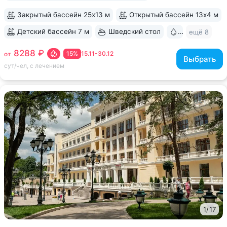
Закрытый бассейн 25х13 м
Открытый бассейн 13x4 м
Детский бассейн 7 м
Шведский стол
Бювет
ещё 8
8288 ₽
15%
15.11-30.12
от
Выбрать
сут/чел, с лечением
1
/
17