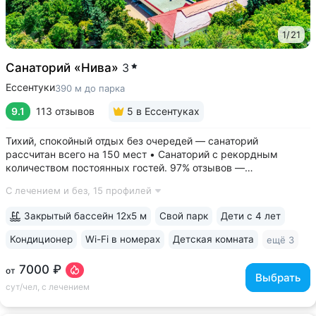
1
/
21
Санаторий «Нива»
3
Ессентуки
390 м до парка
9.1
113 отзывов
5
в Ессентуках
Тихий, спокойный отдых без очередей — санаторий
рассчитан всего на 150 мест • Санаторий с рекордным
количеством постоянных гостей. 97% отзывов —
положительные • 3 минуты до Курортного парка, 6–10 минут
С лечением и без,
15 профилей
до Грязелечебницы им. Семашко и бюветов минеральной
воды Ессентуки № 4,...
Закрытый бассейн 12х5 м
Свой парк
Дети с 4 лет
Кондиционер
Wi-Fi в номерах
Детская комната
ещё 3
7000 ₽
от
Выбрать
сут/чел, с лечением