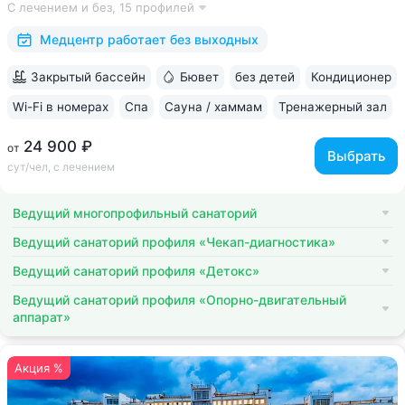
С лечением и без,
15 профилей
Победитель международной премии The World Luxury Awards.
Премия «Вояж» за лучший велнес-проект...
Медцентр работает без выходных
Закрытый бассейн
Бювет
без детей
Кондиционер
Wi-Fi в номерах
Спа
Сауна / хаммам
Тренажерный зал
24 900 ₽
от
Выбрать
сут/чел, с лечением
Ведущий многопрофильный санаторий
Ведущий санаторий профиля «Чекап-диагностика»
Ведущий санаторий профиля «Детокс»
Ведущий санаторий профиля «Опорно-двигательный
аппарат»
Акция %