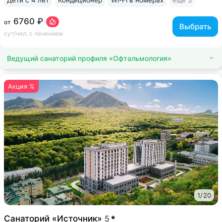
ещё 3
6760 ₽
от
Выбрать
сут/чел, с лечением
Ведущий санаторий профиля «Офтальмология»
Акция %
1
/
20
Санаторий «Источник»
5