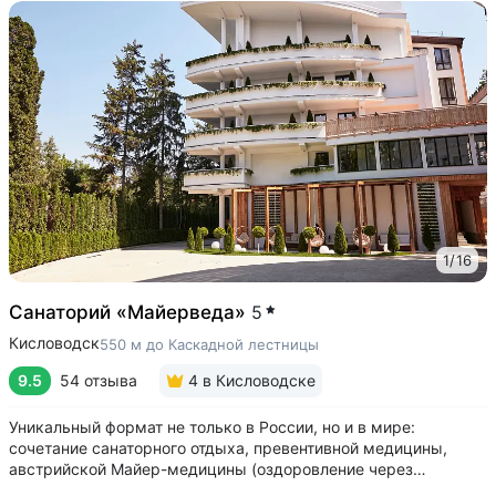
1
/
16
Санаторий «Майерведа»
5
Кисловодск
550 м до Каскадной лестницы
9.5
54 отзыва
4
в Кисловодске
Уникальный формат не только в России, но и в мире:
сочетание санаторного отдыха, превентивной медицины,
австрийской Майер-медицины (оздоровление через
восстановление ЖКТ), древнеиндийской Аюрведы •