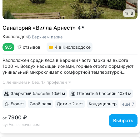
1
/
18
Санаторий «Вилла Арнест»
4
Кисловодск
В Верхнем парке
9.5
17 отзывов
4
в Кисловодске
Расположен среди леса в Верхней части парка на высоте
1000 м. Воздух насыщен ионами, горные отроги формируют
уникальный микроклимат с комфортной температурой
и влажностью воздуха. Прямой выход на терренкур
С лечением и без,
17 профилей
№ 2Б Кисловодского парка • Один из лучших вариантов для
уединенного отдыха. В санатории...
Закрытый бассейн 10х6 м
Открытый бассейн 10х6 м
Бювет
Свой парк
Дети с 2 лет
Кондиционер
ещё 7
7900 ₽
от
Выбрать
сут/чел, с лечением