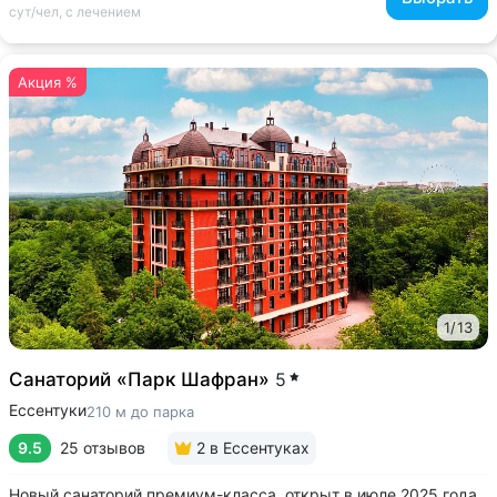
сут/чел, с лечением
Акция %
1
/
13
Санаторий «Парк Шафран»
5
Ессентуки
210 м до парка
9.5
25 отзывов
2
в Ессентуках
Новый санаторий премиум-класса, открыт в июле 2025 года