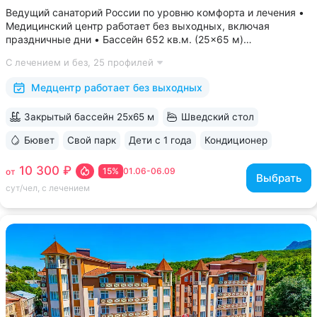
Ведущий санаторий России по уровню комфорта и лечения •
Медицинский центр работает без выходных, включая
праздничные дни • Бассейн 652 кв.м. (25×65 м)
с термотерапией, джакузи, каскадом и морской волной.
С лечением и без,
25 профилей
Глубина от 30 до 180 см, есть отдельная детская зона. Рядом
расположены закрытая терраса...
Медцентр работает без выходных
Закрытый бассейн 25х65 м
Шведский стол
Бювет
Свой парк
Дети с 1 года
Кондиционер
ещё 6
10 300 ₽
15%
01.06-06.09
от
Выбрать
сут/чел, с лечением