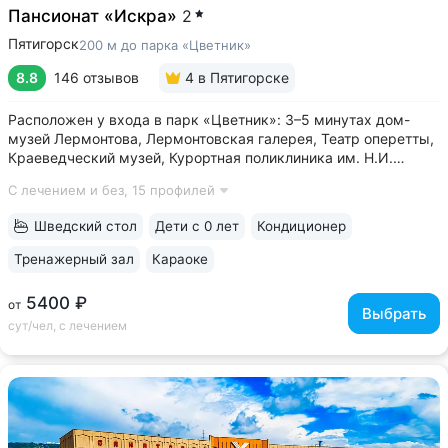
Пансионат «Искра»
2
Пятигорск
200 м до парка «Цветник»
8.8
146 отзывов
4
в Пятигорске
Расположен у входа в парк «Цветник»: 3–5 минутах дом-
музей Лермонтова, Лермонтовская галерея, Театр оперетты,
Краеведческий музей, Курортная поликлиника им. Н.И.
Пирогова • Центральная питьевая галерея Пятигорска
С лечением и без,
15 профилей
с тремя видами минеральных источников № 2, № 17,
«Красноармейский» в трех минутах...
Шведский стол
Дети с 0 лет
Кондиционер
Тренажерный зал
Караоке
5400 ₽
от
Выбрать
сут/чел, с лечением