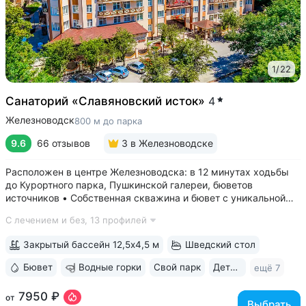
1
/
22
Санаторий «Славяновский исток»
4
Железноводск
800 м до парка
9.6
66 отзывов
3
в Железноводске
Расположен в центре Железноводска: в 12 минутах ходьбы
до Курортного парка, Пушкинской галереи, бюветов
источников • Собственная скважина и бювет с уникальной
минеральной водой № 61, которую можно попробовать
С лечением и без,
13 профилей
только здесь. Источник № 61 ессентукского типа показан для
лечения заболеваний...
Закрытый бассейн 12,5х4,5 м
Шведский стол
Бювет
Водные горки
Свой парк
Дети с 0 лет
ещё 7
7950 ₽
от
Выбрать