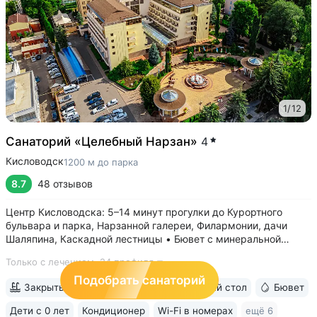
1
/
12
Санаторий «Целебный Нарзан»
4
Кисловодск
1200 м до парка
8.7
48 отзывов
Центр Кисловодска: 5–14 минут прогулки до Курортного
бульвара и парка, Нарзанной галереи, Филармонии, дачи
Шаляпина, Каскадной лестницы • Бювет с минеральной
водой трёх курортов: «Нарзан» (Кисловодск),
Только с лечением,
24 профиля
«Славяновская» (Железноводск), «Ессентуки № 4» •
Красивая территория с зелеными скульптурами,...
Подобрать санаторий
Закрытый бассейн 16х8 м
Шведский стол
Бювет
Дети с 0 лет
Кондиционер
Wi-Fi в номерах
ещё 6