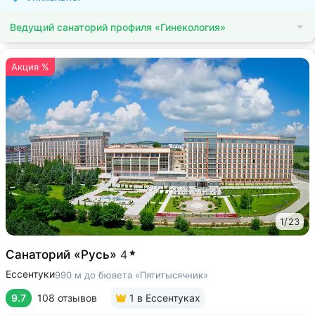
Ведущий санаторий профиля «Гинекология»
Акция %
1
/
23
Санаторий «Русь»
4
Ессентуки
990 м до бювета «Пятитысячник»
9.7
108 отзывов
1
в Ессентуках