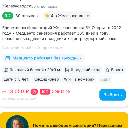
Железноводск
50 м до парка
9.2
30 отзывов
4
в Железноводске
Единственный санаторий Железноводска 5*. Открыт в 2022
году • Медцентр санатория работает 365 дней в году,
включая выходные и праздники • Центр курортной зоны:
в шаговой доступности курортный парк, Пушкинская галерея,
С лечением и без,
21 профиль
бюветы «Славяновский» и «Смирновский»,
бальнеогрязелечебница, каскадная...
Медцентр работает без выходных
Закрытый бассейн 20х9 м
Шведский стол
Бювет
Дети с 3 лет
Кондиционер
Wi-Fi в номерах
ещё 5
13 050 ₽
10%
12.05-19.09
от
Выбрать
сут/чел, с лечением
Помочь с выбором санатория? Перезвоним