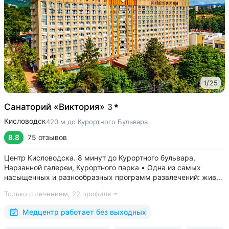
1
/
25
Санаторий «Виктория»
3
Кисловодск
420 м до Курортного Бульвара
8.8
75 отзывов
Центр Кисловодска. 8 минут до Курортного бульвара,
Нарзанной галереи, Курортного парка • Одна из самых
насыщенных и разнообразных программ развлечений: живая
музыка, концерты, дискотеки, кинопоказы, лазерные шоу,
Только с лечением,
22 профиля
стендап, мастер-классы по рисованию «эбру» и танцам
(бачата, восточные танцы)....
Медцентр работает без выходных