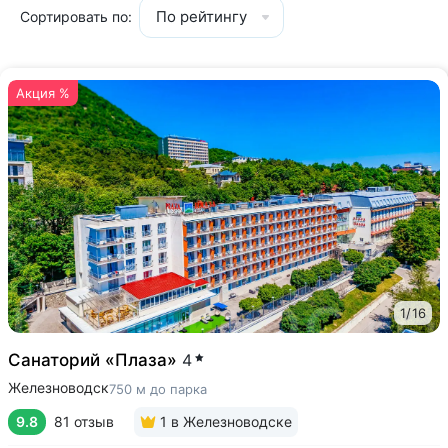
По рейтингу
Сортировать по:
Акция %
1
/
16
Санаторий «Плаза»
4
Железноводск
750 м до парка
9.8
81 отзыв
1
в Железноводске